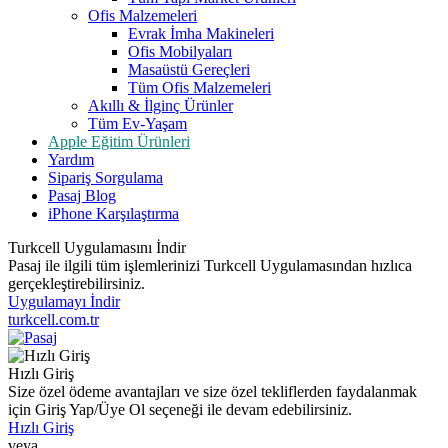
Ofis Malzemeleri
Evrak İmha Makineleri
Ofis Mobilyaları
Masaüstü Gereçleri
Tüm Ofis Malzemeleri
Akıllı & İlginç Ürünler
Tüm Ev-Yaşam
Apple Eğitim Ürünleri
Yardım
Sipariş Sorgulama
Pasaj Blog
iPhone Karşılaştırma
Turkcell Uygulamasını İndir
Pasaj ile ilgili tüm işlemlerinizi Turkcell Uygulamasından hızlıca
gerçekleştirebilirsiniz.
Uygulamayı İndir
turkcell.com.tr
Hızlı Giriş
Size özel ödeme avantajları ve size özel tekliflerden faydalanmak
için Giriş Yap/Üye Ol seçeneği ile devam edebilirsiniz.
Hızlı Giriş
veya