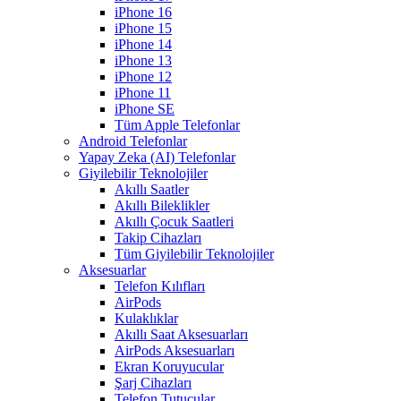
iPhone 16
iPhone 15
iPhone 14
iPhone 13
iPhone 12
iPhone 11
iPhone SE
Tüm Apple Telefonlar
Android Telefonlar
Yapay Zeka (AI) Telefonlar
Giyilebilir Teknolojiler
Akıllı Saatler
Akıllı Bileklikler
Akıllı Çocuk Saatleri
Takip Cihazları
Tüm Giyilebilir Teknolojiler
Aksesuarlar
Telefon Kılıfları
AirPods
Kulaklıklar
Akıllı Saat Aksesuarları
AirPods Aksesuarları
Ekran Koruyucular
Şarj Cihazları
Telefon Tutucular