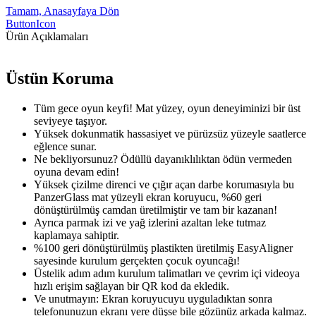
Tamam, Anasayfaya Dön
ButtonIcon
Ürün Açıklamaları
Üstün Koruma
Tüm gece oyun keyfi! Mat yüzey, oyun deneyiminizi bir üst
seviyeye taşıyor.
Yüksek dokunmatik hassasiyet ve pürüzsüz yüzeyle saatlerce
eğlence sunar.
Ne bekliyorsunuz? Ödüllü dayanıklılıktan ödün vermeden
oyuna devam edin!
Yüksek çizilme direnci ve çığır açan darbe korumasıyla bu
PanzerGlass mat yüzeyli ekran koruyucu, %60 geri
dönüştürülmüş camdan üretilmiştir ve tam bir kazanan!
Ayrıca parmak izi ve yağ izlerini azaltan leke tutmaz
kaplamaya sahiptir.
%100 geri dönüştürülmüş plastikten üretilmiş EasyAligner
sayesinde kurulum gerçekten çocuk oyuncağı!
Üstelik adım adım kurulum talimatları ve çevrim içi videoya
hızlı erişim sağlayan bir QR kod da ekledik.
Ve unutmayın: Ekran koruyucuyu uyguladıktan sonra
telefonunuzun ekranı yere düşse bile gözünüz arkada kalmaz.