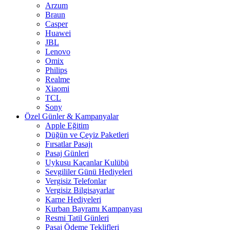
Arzum
Braun
Casper
Huawei
JBL
Lenovo
Omix
Philips
Realme
Xiaomi
TCL
Sony
Özel Günler & Kampanyalar
Apple Eğitim
Düğün ve Çeyiz Paketleri
Fırsatlar Pasajı
Pasaj Günleri
Uykusu Kaçanlar Kulübü
Sevgililer Günü Hediyeleri
Vergisiz Telefonlar
Vergisiz Bilgisayarlar
Karne Hediyeleri
Kurban Bayramı Kampanyası
Resmi Tatil Günleri
Pasaj Ödeme Teklifleri