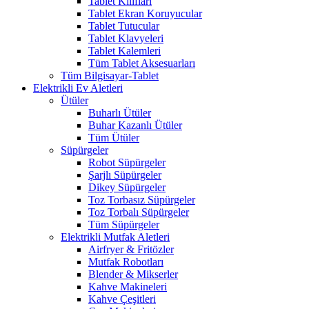
Tablet Kılıfları
Tablet Ekran Koruyucular
Tablet Tutucular
Tablet Klavyeleri
Tablet Kalemleri
Tüm Tablet Aksesuarları
Tüm Bilgisayar-Tablet
Elektrikli Ev Aletleri
Ütüler
Buharlı Ütüler
Buhar Kazanlı Ütüler
Tüm Ütüler
Süpürgeler
Robot Süpürgeler
Şarjlı Süpürgeler
Dikey Süpürgeler
Toz Torbasız Süpürgeler
Toz Torbalı Süpürgeler
Tüm Süpürgeler
Elektrikli Mutfak Aletleri
Airfryer & Fritözler
Mutfak Robotları
Blender & Mikserler
Kahve Makineleri
Kahve Çeşitleri