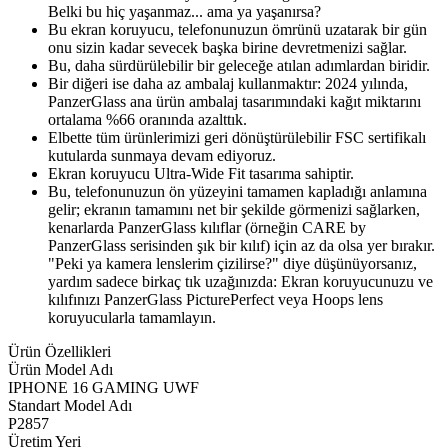
Belki bu hiç yaşanmaz... ama ya yaşanırsa?
Bu ekran koruyucu, telefonunuzun ömrünü uzatarak bir gün
onu sizin kadar sevecek başka birine devretmenizi sağlar.
Bu, daha sürdürülebilir bir geleceğe atılan adımlardan biridir.
Bir diğeri ise daha az ambalaj kullanmaktır: 2024 yılında,
PanzerGlass ana ürün ambalaj tasarımındaki kağıt miktarını
ortalama %66 oranında azalttık.
Elbette tüm ürünlerimizi geri dönüştürülebilir FSC sertifikalı
kutularda sunmaya devam ediyoruz.
Ekran koruyucu Ultra-Wide Fit tasarıma sahiptir.
Bu, telefonunuzun ön yüzeyini tamamen kapladığı anlamına
gelir; ekranın tamamını net bir şekilde görmenizi sağlarken,
kenarlarda PanzerGlass kılıflar (örneğin CARE by
PanzerGlass serisinden şık bir kılıf) için az da olsa yer bırakır.
"Peki ya kamera lenslerim çizilirse?" diye düşünüyorsanız,
yardım sadece birkaç tık uzağınızda: Ekran koruyucunuzu ve
kılıfınızı PanzerGlass PicturePerfect veya Hoops lens
koruyucularla tamamlayın.
Ürün Özellikleri
Ürün Model Adı
IPHONE 16 GAMING UWF
Standart Model Adı
P2857
Üretim Yeri