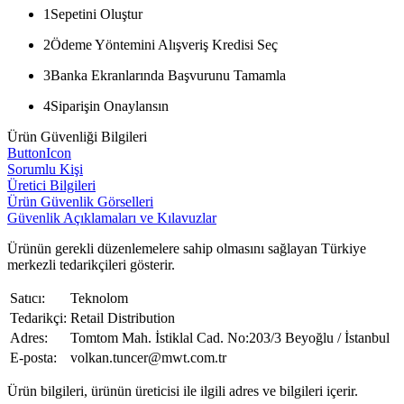
1
Sepetini Oluştur
2
Ödeme Yöntemini Alışveriş Kredisi Seç
3
Banka Ekranlarında Başvurunu Tamamla
4
Siparişin Onaylansın
Ürün Güvenliği Bilgileri
ButtonIcon
Sorumlu Kişi
Üretici Bilgileri
Ürün Güvenlik Görselleri
Güvenlik Açıklamaları ve Kılavuzlar
Ürünün gerekli düzenlemelere sahip olmasını sağlayan Türkiye
merkezli tedarikçileri gösterir.
Satıcı:
Teknolom
Tedarikçi:
Retail Distribution
Adres:
Tomtom Mah. İstiklal Cad. No:203/3 Beyoğlu / İstanbul
E-posta:
volkan.tuncer@mwt.com.tr
Ürün bilgileri, ürünün üreticisi ile ilgili adres ve bilgileri içerir.