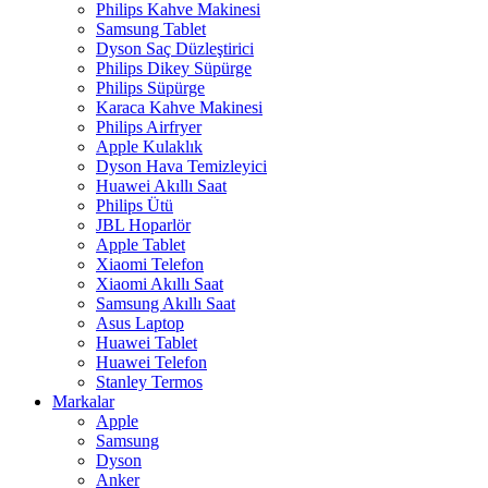
Philips Kahve Makinesi
Samsung Tablet
Dyson Saç Düzleştirici
Philips Dikey Süpürge
Philips Süpürge
Karaca Kahve Makinesi
Philips Airfryer
Apple Kulaklık
Dyson Hava Temizleyici
Huawei Akıllı Saat
Philips Ütü
JBL Hoparlör
Apple Tablet
Xiaomi Telefon
Xiaomi Akıllı Saat
Samsung Akıllı Saat
Asus Laptop
Huawei Tablet
Huawei Telefon
Stanley Termos
Markalar
Apple
Samsung
Dyson
Anker