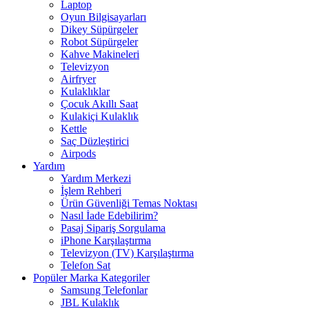
Laptop
Oyun Bilgisayarları
Dikey Süpürgeler
Robot Süpürgeler
Kahve Makineleri
Televizyon
Airfryer
Kulaklıklar
Çocuk Akıllı Saat
Kulakiçi Kulaklık
Kettle
Saç Düzleştirici
Airpods
Yardım
Yardım Merkezi
İşlem Rehberi
Ürün Güvenliği Temas Noktası
Nasıl İade Edebilirim?
Pasaj Sipariş Sorgulama
iPhone Karşılaştırma
Televizyon (TV) Karşılaştırma
Telefon Sat
Popüler Marka Kategoriler
Samsung Telefonlar
JBL Kulaklık