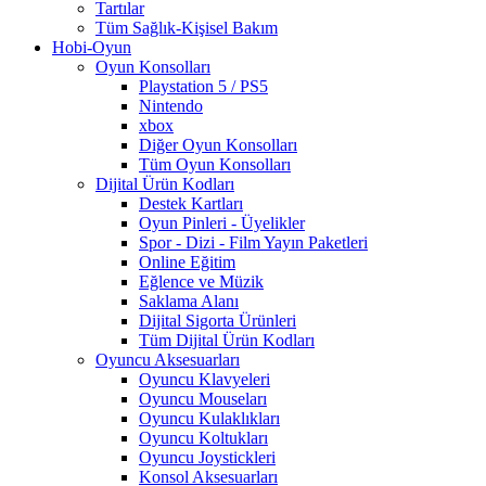
Tartılar
Tüm Sağlık-Kişisel Bakım
Hobi-Oyun
Oyun Konsolları
Playstation 5 / PS5
Nintendo
xbox
Diğer Oyun Konsolları
Tüm Oyun Konsolları
Dijital Ürün Kodları
Destek Kartları
Oyun Pinleri - Üyelikler
Spor - Dizi - Film Yayın Paketleri
Online Eğitim
Eğlence ve Müzik
Saklama Alanı
Dijital Sigorta Ürünleri
Tüm Dijital Ürün Kodları
Oyuncu Aksesuarları
Oyuncu Klavyeleri
Oyuncu Mouseları
Oyuncu Kulaklıkları
Oyuncu Koltukları
Oyuncu Joystickleri
Konsol Aksesuarları