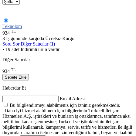
Teknolom
TL
934
3 İş gününde kargoda
Ücretsiz Kargo
Soru Sor
Diğer Satıcılar (
1
)
• 19 adet İndirimli ürün vardır
Diğer Satıcılar
TL
934
Sepete Ekle
Haberdar Et
Email Adresi
Bu bilgilendirmeyi alabilmeniz için izniniz gerekmektedir.
“Daha iyi hizmet alabilmem için bilgilerimin Turkcell İletişim
Hizmetleri A.Ş, iştirakleri ve bunların iş ortaklarınca, tarafımca aksi
belirtiline kadar işlenmesine; Turkcell ve iştiraklerinin iletişim
bilgilerimi kullanarak, kampanya, servis, tarife ve hizmetleri ile ilgili
duyuruları tarafıma iletmesine izin verdiğimi kabul, beyan ve taahhüt