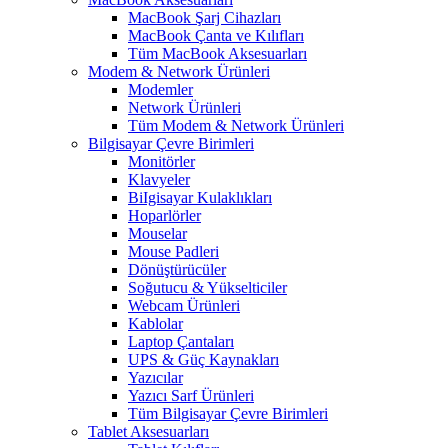
MacBook Şarj Cihazları
MacBook Çanta ve Kılıfları
Tüm MacBook Aksesuarları
Modem & Network Ürünleri
Modemler
Network Ürünleri
Tüm Modem & Network Ürünleri
Bilgisayar Çevre Birimleri
Monitörler
Klavyeler
BiIgisayar Kulaklıkları
Hoparlörler
Mouselar
Mouse Padleri
Dönüştürücüler
Soğutucu & Yükselticiler
Webcam Ürünleri
Kablolar
Laptop Çantaları
UPS & Güç Kaynakları
Yazıcılar
Yazıcı Sarf Ürünleri
Tüm Bilgisayar Çevre Birimleri
Tablet Aksesuarları