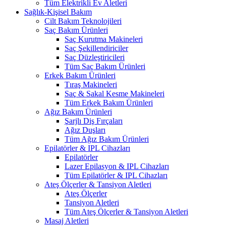
Tüm Elektrikli Ev Aletleri
Sağlık-Kişisel Bakım
Cilt Bakım Teknolojileri
Saç Bakım Ürünleri
Saç Kurutma Makineleri
Saç Şekillendiriciler
Saç Düzleştiricileri
Tüm Saç Bakım Ürünleri
Erkek Bakım Ürünleri
Tıraş Makineleri
Saç & Sakal Kesme Makineleri
Tüm Erkek Bakım Ürünleri
Ağız Bakım Ürünleri
Şarjlı Diş Fırçaları
Ağız Duşları
Tüm Ağız Bakım Ürünleri
Epilatörler & IPL Cihazları
Epilatörler
Lazer Epilasyon & IPL Cihazları
Tüm Epilatörler & IPL Cihazları
Ateş Ölçerler & Tansiyon Aletleri
Ateş Ölçerler
Tansiyon Aletleri
Tüm Ateş Ölçerler & Tansiyon Aletleri
Masaj Aletleri