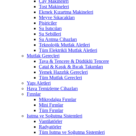
Çay Makineleri
Tost Makineleri
Ekmek Kızartma Makineleri
Meyve Sıkacakları
Pişiriciler
Su Isıtıcıları
Su Sebilleri
Su Arıtma Cihazları
Teknolojik Mutfak Aletleri
Tüm Elektrikli Mutfak Aletleri
Mutfak Gereçleri
Tava & Tencere & Düdüklü Tencere
Çatal & Kaşık & Bıçak Takımları
Yemek Hazırlık Gereçleri
Tüm Mutfak Gereçleri
Yapı Aletleri
Hava Temizleme Cihazları
Fırınlar
Mikrodalga Fırınlar
Mini Fırınlar
Tüm Fırınlar
Isıtma ve Soğutma Sistemleri
Vantilatörler
Radyatörler
Tüm Isıtma ve Soğutma Sistemleri