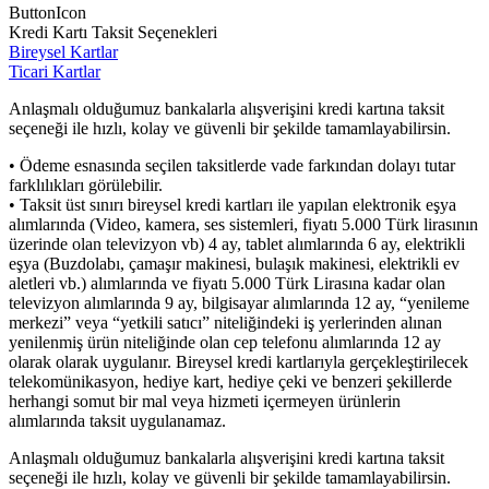
ButtonIcon
Kredi Kartı Taksit Seçenekleri
Bireysel Kartlar
Ticari Kartlar
Anlaşmalı olduğumuz bankalarla alışverişini kredi kartına taksit
seçeneği ile hızlı, kolay ve güvenli bir şekilde tamamlayabilirsin.
• Ödeme esnasında seçilen taksitlerde vade farkından dolayı tutar
farklılıkları görülebilir.
• Taksit üst sınırı bireysel kredi kartları ile yapılan elektronik eşya
alımlarında (Video, kamera, ses sistemleri, fiyatı 5.000 Türk lirasının
üzerinde olan televizyon vb) 4 ay, tablet alımlarında 6 ay, elektrikli
eşya (Buzdolabı, çamaşır makinesi, bulaşık makinesi, elektrikli ev
aletleri vb.) alımlarında ve fiyatı 5.000 Türk Lirasına kadar olan
televizyon alımlarında 9 ay, bilgisayar alımlarında 12 ay, “yenileme
merkezi” veya “yetkili satıcı” niteliğindeki iş yerlerinden alınan
yenilenmiş ürün niteliğinde olan cep telefonu alımlarında 12 ay
olarak olarak uygulanır. Bireysel kredi kartlarıyla gerçekleştirilecek
telekomünikasyon, hediye kart, hediye çeki ve benzeri şekillerde
herhangi somut bir mal veya hizmeti içermeyen ürünlerin
alımlarında taksit uygulanamaz.
Anlaşmalı olduğumuz bankalarla alışverişini kredi kartına taksit
seçeneği ile hızlı, kolay ve güvenli bir şekilde tamamlayabilirsin.