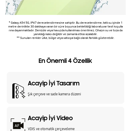
* Galaxy A54 5G, IP67 derecelendirmesine sahiptir. Bu derecelendirme, tatlı su içinde 1
metre derinlikte 30 dakikaya varan bir süre boyunca bekletildiği laboratuvar test koşulla
rına dayanmaktadır. Denizde veya havuzda kullanılması önerilmez. Cihazın su ve toza da
yanıklılığı kalıcı değildir ve zamanla etkisi azalabilir.
** Sunulan renkler ülke, bölge veya satıcıya bağlı olarak farklılık gösterebilir.
En Önemli 4 Özellik
Acayip İyi Tasarım
Şık çerçeve ve sade kamera düzeni
Acayip İyi Video
VDIS ve otomatik çerçeveleme