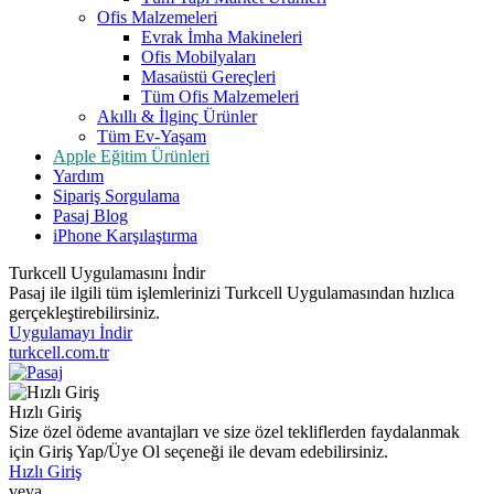
Ofis Malzemeleri
Evrak İmha Makineleri
Ofis Mobilyaları
Masaüstü Gereçleri
Tüm Ofis Malzemeleri
Akıllı & İlginç Ürünler
Tüm Ev-Yaşam
Apple Eğitim Ürünleri
Yardım
Sipariş Sorgulama
Pasaj Blog
iPhone Karşılaştırma
Turkcell Uygulamasını İndir
Pasaj ile ilgili tüm işlemlerinizi Turkcell Uygulamasından hızlıca
gerçekleştirebilirsiniz.
Uygulamayı İndir
turkcell.com.tr
Hızlı Giriş
Size özel ödeme avantajları ve size özel tekliflerden faydalanmak
için Giriş Yap/Üye Ol seçeneği ile devam edebilirsiniz.
Hızlı Giriş
veya