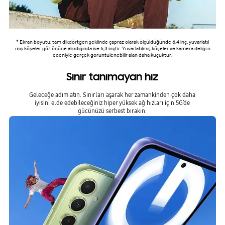
* Ekran boyutu; tam dikdörtgen şeklinde çapraz olarak ölçüldüğünde 6,4 inç, yuvarlatıl
mış köşeler göz önüne alındığında ise 6,3 inçtir. Yuvarlatılmış köşeler ve kamera deliği n
edeniyle gerçek görüntülenebilir alan daha küçüktür.
Sınır tanımayan hız
Geleceğe adım atın. Sınırları aşarak her zamankinden çok daha
iyisini elde edebileceğiniz hiper yüksek ağ hızları için 5G’de
gücünüzü serbest bırakın.