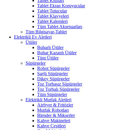
Tablet Kılıfları
Tablet Ekran Koruyucular
Tablet Tutucular
Tablet Klavyeleri
Tablet Kalemleri
Tüm Tablet Aksesuarları
Tüm Bilgisayar-Tablet
Elektrikli Ev Aletleri
Ütüler
Buharlı Ütüler
Buhar Kazanlı Ütüler
Tüm Ütüler
Süpürgeler
Robot Süpürgeler
Şarjlı Süpürgeler
Dikey Süpürgeler
Toz Torbasız Süpürgeler
Toz Torbalı Süpürgeler
Tüm Süpürgeler
Elektrikli Mutfak Aletleri
Airfryer & Fritözler
Mutfak Robotları
Blender & Mikserler
Kahve Makineleri
Kahve Çeşitleri