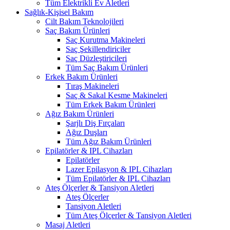
Tüm Elektrikli Ev Aletleri
Sağlık-Kişisel Bakım
Cilt Bakım Teknolojileri
Saç Bakım Ürünleri
Saç Kurutma Makineleri
Saç Şekillendiriciler
Saç Düzleştiricileri
Tüm Saç Bakım Ürünleri
Erkek Bakım Ürünleri
Tıraş Makineleri
Saç & Sakal Kesme Makineleri
Tüm Erkek Bakım Ürünleri
Ağız Bakım Ürünleri
Şarjlı Diş Fırçaları
Ağız Duşları
Tüm Ağız Bakım Ürünleri
Epilatörler & IPL Cihazları
Epilatörler
Lazer Epilasyon & IPL Cihazları
Tüm Epilatörler & IPL Cihazları
Ateş Ölçerler & Tansiyon Aletleri
Ateş Ölçerler
Tansiyon Aletleri
Tüm Ateş Ölçerler & Tansiyon Aletleri
Masaj Aletleri