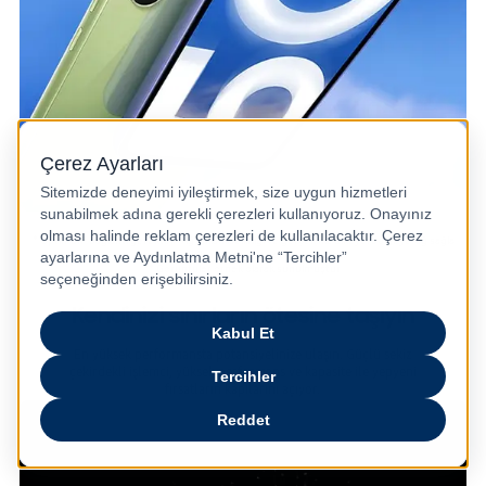
* Optimum bağlantı gerektirir. Ağ kullanılabilirliği ve gerçek hız ülkeye, bölgeye, ağ sağla
yıcısına ve kullanıcı ortamına göre değişebilir.
** Görüntüler örnek olarak sunulmuştur.
Kendinizi sınırların ötesine taşıyın
En yüksek performansta potansiyelinize ulaşın. Güçlü sekiz
çekirdekli işlemci, yüksek performans ve kapasite ile yepyeni
fırsatların kapılarını açıyor.