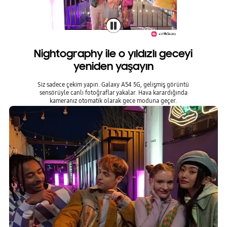
Nightography ile o yıldızlı geceyi
yeniden yaşayın
Siz sadece çekim yapın. Galaxy A54 5G, gelişmiş görüntü
sensörüyle canlı fotoğraflar yakalar. Hava karardığında
kameranız otomatik olarak gece moduna geçer.