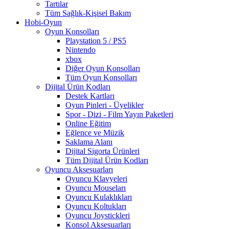
Tartılar
Tüm Sağlık-Kişisel Bakım
Hobi-Oyun
Oyun Konsolları
Playstation 5 / PS5
Nintendo
xbox
Diğer Oyun Konsolları
Tüm Oyun Konsolları
Dijital Ürün Kodları
Destek Kartları
Oyun Pinleri - Üyelikler
Spor - Dizi - Film Yayın Paketleri
Online Eğitim
Eğlence ve Müzik
Saklama Alanı
Dijital Sigorta Ürünleri
Tüm Dijital Ürün Kodları
Oyuncu Aksesuarları
Oyuncu Klavyeleri
Oyuncu Mouseları
Oyuncu Kulaklıkları
Oyuncu Koltukları
Oyuncu Joystickleri
Konsol Aksesuarları