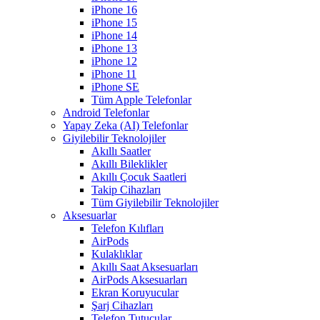
iPhone 16
iPhone 15
iPhone 14
iPhone 13
iPhone 12
iPhone 11
iPhone SE
Tüm Apple Telefonlar
Android Telefonlar
Yapay Zeka (AI) Telefonlar
Giyilebilir Teknolojiler
Akıllı Saatler
Akıllı Bileklikler
Akıllı Çocuk Saatleri
Takip Cihazları
Tüm Giyilebilir Teknolojiler
Aksesuarlar
Telefon Kılıfları
AirPods
Kulaklıklar
Akıllı Saat Aksesuarları
AirPods Aksesuarları
Ekran Koruyucular
Şarj Cihazları
Telefon Tutucular