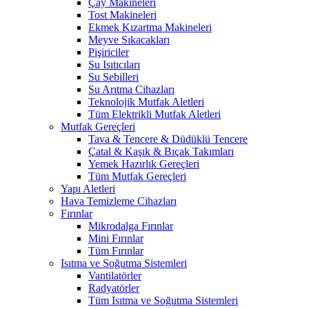
Çay Makineleri
Tost Makineleri
Ekmek Kızartma Makineleri
Meyve Sıkacakları
Pişiriciler
Su Isıtıcıları
Su Sebilleri
Su Arıtma Cihazları
Teknolojik Mutfak Aletleri
Tüm Elektrikli Mutfak Aletleri
Mutfak Gereçleri
Tava & Tencere & Düdüklü Tencere
Çatal & Kaşık & Bıçak Takımları
Yemek Hazırlık Gereçleri
Tüm Mutfak Gereçleri
Yapı Aletleri
Hava Temizleme Cihazları
Fırınlar
Mikrodalga Fırınlar
Mini Fırınlar
Tüm Fırınlar
Isıtma ve Soğutma Sistemleri
Vantilatörler
Radyatörler
Tüm Isıtma ve Soğutma Sistemleri