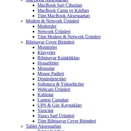
MacBook Şarj Cihazları
MacBook Çanta ve Kılıfları
Tüm MacBook Aksesuarları
Modem & Network Ürünleri
Modemler
Network Ürünleri
Tüm Modem & Network Ürünleri
Bilgisayar Çevre Birimleri
Monitörler
Klavyeler
BiIgisayar Kulaklıkları
Hoparlörler
Mouselar
Mouse Padleri
Dönüştürücüler
Soğutucu & Yükselticiler
Webcam Ürünleri
Kablolar
Laptop Çantaları
UPS & Güç Kaynakları
Yazıcılar
Yazıcı Sarf Ürünleri
Tüm Bilgisayar Çevre Birimleri
Tablet Aksesuarları