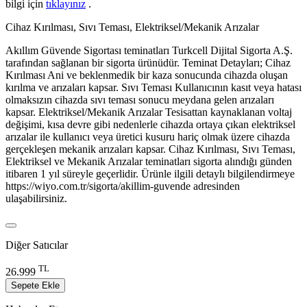
bilgi için
tıklayınız
.
Cihaz Kırılması, Sıvı Teması, Elektriksel/Mekanik Arızalar
Akıllım Güvende Sigortası teminatları Turkcell Dijital Sigorta A.Ş.
tarafından sağlanan bir sigorta ürünüdür. Teminat Detayları; Cihaz
Kırılması Ani ve beklenmedik bir kaza sonucunda cihazda oluşan
kırılma ve arızaları kapsar. Sıvı Teması Kullanıcının kasıt veya hatası
olmaksızın cihazda sıvı teması sonucu meydana gelen arızaları
kapsar. Elektriksel/Mekanik Arızalar Tesisattan kaynaklanan voltaj
değişimi, kısa devre gibi nedenlerle cihazda ortaya çıkan elektriksel
arızalar ile kullanıcı veya üretici kusuru hariç olmak üzere cihazda
gerçekleşen mekanik arızaları kapsar. Cihaz Kırılması, Sıvı Teması,
Elektriksel ve Mekanik Arızalar teminatları sigorta alındığı günden
itibaren 1 yıl süreyle geçerlidir. Ürünle ilgili detaylı bilgilendirmeye
https://wiyo.com.tr/sigorta/akillim-guvende adresinden
ulaşabilirsiniz.
Diğer Satıcılar
TL
26.999
Sepete Ekle