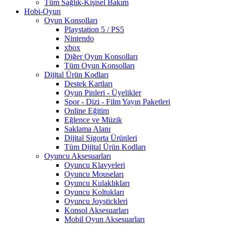
Tüm Sağlık-Kişisel Bakım
Hobi-Oyun
Oyun Konsolları
Playstation 5 / PS5
Nintendo
xbox
Diğer Oyun Konsolları
Tüm Oyun Konsolları
Dijital Ürün Kodları
Destek Kartları
Oyun Pinleri - Üyelikler
Spor - Dizi - Film Yayın Paketleri
Online Eğitim
Eğlence ve Müzik
Saklama Alanı
Dijital Sigorta Ürünleri
Tüm Dijital Ürün Kodları
Oyuncu Aksesuarları
Oyuncu Klavyeleri
Oyuncu Mouseları
Oyuncu Kulaklıkları
Oyuncu Koltukları
Oyuncu Joystickleri
Konsol Aksesuarları
Mobil Oyun Aksesuarları