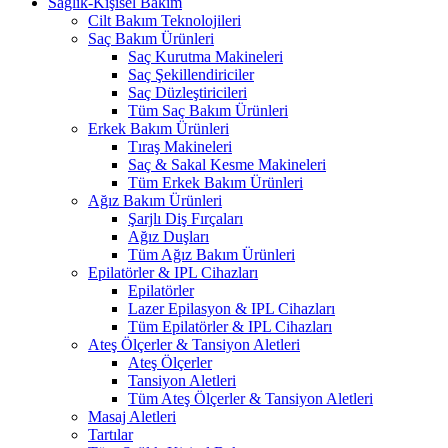
Sağlık-Kişisel Bakım
Cilt Bakım Teknolojileri
Saç Bakım Ürünleri
Saç Kurutma Makineleri
Saç Şekillendiriciler
Saç Düzleştiricileri
Tüm Saç Bakım Ürünleri
Erkek Bakım Ürünleri
Tıraş Makineleri
Saç & Sakal Kesme Makineleri
Tüm Erkek Bakım Ürünleri
Ağız Bakım Ürünleri
Şarjlı Diş Fırçaları
Ağız Duşları
Tüm Ağız Bakım Ürünleri
Epilatörler & IPL Cihazları
Epilatörler
Lazer Epilasyon & IPL Cihazları
Tüm Epilatörler & IPL Cihazları
Ateş Ölçerler & Tansiyon Aletleri
Ateş Ölçerler
Tansiyon Aletleri
Tüm Ateş Ölçerler & Tansiyon Aletleri
Masaj Aletleri
Tartılar