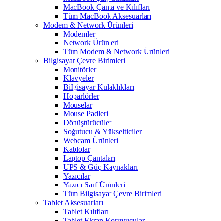
MacBook Çanta ve Kılıfları
Tüm MacBook Aksesuarları
Modem & Network Ürünleri
Modemler
Network Ürünleri
Tüm Modem & Network Ürünleri
Bilgisayar Çevre Birimleri
Monitörler
Klavyeler
BiIgisayar Kulaklıkları
Hoparlörler
Mouselar
Mouse Padleri
Dönüştürücüler
Soğutucu & Yükselticiler
Webcam Ürünleri
Kablolar
Laptop Çantaları
UPS & Güç Kaynakları
Yazıcılar
Yazıcı Sarf Ürünleri
Tüm Bilgisayar Çevre Birimleri
Tablet Aksesuarları
Tablet Kılıfları
Tablet Ekran Koruyucular