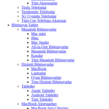
Tüm Aksesuarlar
Tuşlu Telefonlar
Yenilenmiş Telefonlar
5G Uyumlu Telefonlar
Tüm Cep Telefonu-Aksesuar
Bilgisayar-Tablet
Masaüstü Bilgisayarlar
Mac mini
iMac
Mac Studio
All-in-One Bilgisayarlar
Masaüstü Bilgisayarlar
Kasalar
Tüm Masaüstü Bilgisayarlar
Dizüstü Bilgisayarlar
MacBook
Laptoplar
Oyun Bilgisayarları
Tüm Dizüstü Bilgisayarlar
Tabletler
Apple Tabletler
Android Tabletler
Tüm Tabletler
MacBook Aksesuarları
MacBook Şarj Cihazları