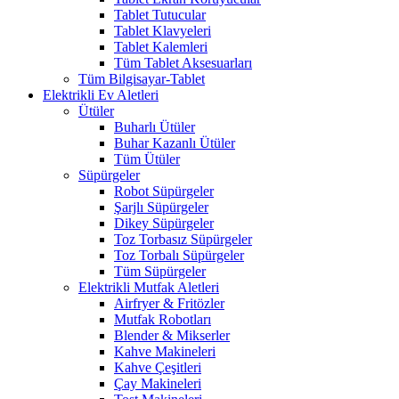
Tablet Tutucular
Tablet Klavyeleri
Tablet Kalemleri
Tüm Tablet Aksesuarları
Tüm Bilgisayar-Tablet
Elektrikli Ev Aletleri
Ütüler
Buharlı Ütüler
Buhar Kazanlı Ütüler
Tüm Ütüler
Süpürgeler
Robot Süpürgeler
Şarjlı Süpürgeler
Dikey Süpürgeler
Toz Torbasız Süpürgeler
Toz Torbalı Süpürgeler
Tüm Süpürgeler
Elektrikli Mutfak Aletleri
Airfryer & Fritözler
Mutfak Robotları
Blender & Mikserler
Kahve Makineleri
Kahve Çeşitleri
Çay Makineleri