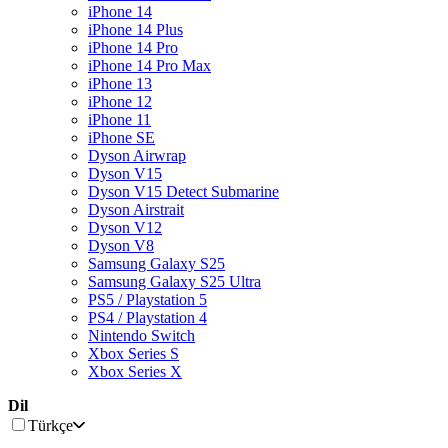
iPhone 14
iPhone 14 Plus
iPhone 14 Pro
iPhone 14 Pro Max
iPhone 13
iPhone 12
iPhone 11
iPhone SE
Dyson Airwrap
Dyson V15
Dyson V15 Detect Submarine
Dyson Airstrait
Dyson V12
Dyson V8
Samsung Galaxy S25
Samsung Galaxy S25 Ultra
PS5 / Playstation 5
PS4 / Playstation 4
Nintendo Switch
Xbox Series S
Xbox Series X
Dil
Türkçe