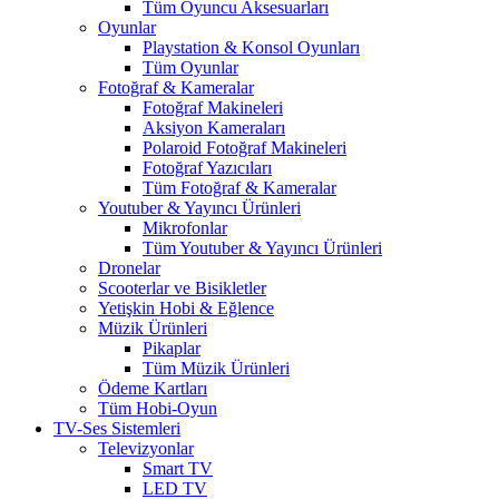
Tüm Oyuncu Aksesuarları
Oyunlar
Playstation & Konsol Oyunları
Tüm Oyunlar
Fotoğraf & Kameralar
Fotoğraf Makineleri
Aksiyon Kameraları
Polaroid Fotoğraf Makineleri
Fotoğraf Yazıcıları
Tüm Fotoğraf & Kameralar
Youtuber & Yayıncı Ürünleri
Mikrofonlar
Tüm Youtuber & Yayıncı Ürünleri
Dronelar
Scooterlar ve Bisikletler
Yetişkin Hobi & Eğlence
Müzik Ürünleri
Pikaplar
Tüm Müzik Ürünleri
Ödeme Kartları
Tüm Hobi-Oyun
TV-Ses Sistemleri
Televizyonlar
Smart TV
LED TV