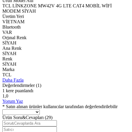
Ürün Model Adı
TCL LİNKZONE MW42V 4G LTE CAT4 MOBİL WİFİ
MODEM SİYAH
Üretim Yeri
VİETNAM
Bluetooth
VAR
Orjınal Renk
SİYAH
Ana Renk
SİYAH
Renk
SİYAH
Marka
TCL
Daha Fazla
Değerlendirmeler
(1)
1 kere puanlandı
1,0
Yorum Yaz
* Satın alınan ürünler kullanıcılar tarafından değerlendirilebilir
Ürün Soru&Cevapları
(29)