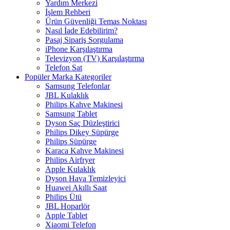
Yardım Merkezi
İşlem Rehberi
Ürün Güvenliği Temas Noktası
Nasıl İade Edebilirim?
Pasaj Sipariş Sorgulama
iPhone Karşılaştırma
Televizyon (TV) Karşılaştırma
Telefon Sat
Popüler Marka Kategoriler
Samsung Telefonlar
JBL Kulaklık
Philips Kahve Makinesi
Samsung Tablet
Dyson Saç Düzleştirici
Philips Dikey Süpürge
Philips Süpürge
Karaca Kahve Makinesi
Philips Airfryer
Apple Kulaklık
Dyson Hava Temizleyici
Huawei Akıllı Saat
Philips Ütü
JBL Hoparlör
Apple Tablet
Xiaomi Telefon