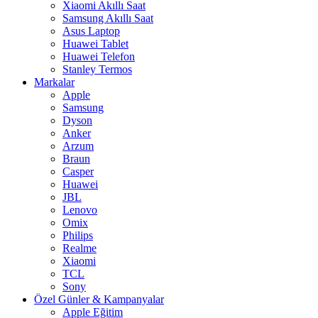
Xiaomi Akıllı Saat
Samsung Akıllı Saat
Asus Laptop
Huawei Tablet
Huawei Telefon
Stanley Termos
Markalar
Apple
Samsung
Dyson
Anker
Arzum
Braun
Casper
Huawei
JBL
Lenovo
Omix
Philips
Realme
Xiaomi
TCL
Sony
Özel Günler & Kampanyalar
Apple Eğitim