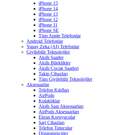
iPhone 15
iPhone 14
iPhone 13
iPhone 12
iPhone 11
iPhone SE
Tüm Apple Telefonlar
Android Telefonlar
Yapay Zeka (AI) Telefonlar
Giyilebilir Teknolojiler
Akıllı Saatler
Akıllı Bileklikler
Akıllı Çocuk Saatleri
Takip Cihazları
Tüm Giyilebilir Teknolojiler
Aksesuarlar
Telefon Kılıfları
AirPods
Kulaklıklar
Akıllı Saat Aksesuarları
AirPods Aksesuarları
Ekran Koruyucular
Şarj Cihazları
Telefon Tutucular
Dönüştürücüler