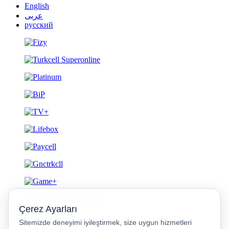
English
عربى
русский