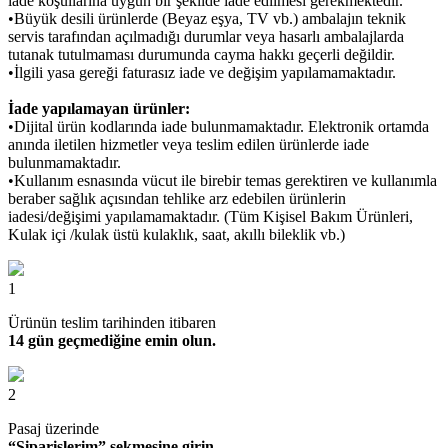
iade koşullarına uygun bir şekilde iade edilmesi gerekmektedir.
•Büyük desili ürünlerde (Beyaz eşya, TV vb.) ambalajın teknik
servis tarafından açılmadığı durumlar veya hasarlı ambalajlarda
tutanak tutulmaması durumunda cayma hakkı geçerli değildir.
•İlgili yasa gereği faturasız iade ve değişim yapılamamaktadır.
İade yapılamayan ürünler:
•Dijital ürün kodlarında iade bulunmamaktadır. Elektronik ortamda
anında iletilen hizmetler veya teslim edilen ürünlerde iade
bulunmamaktadır.
•Kullanım esnasında vücut ile birebir temas gerektiren ve kullanımla
beraber sağlık açısından tehlike arz edebilen ürünlerin
iadesi/değişimi yapılamamaktadır. (Tüm Kişisel Bakım Ürünleri,
Kulak içi /kulak üstü kulaklık, saat, akıllı bileklik vb.)
1
Ürünün teslim tarihinden itibaren
14 gün geçmediğine emin olun.
2
Pasaj üzerinde
“Siparişlerim” sekmesine girin