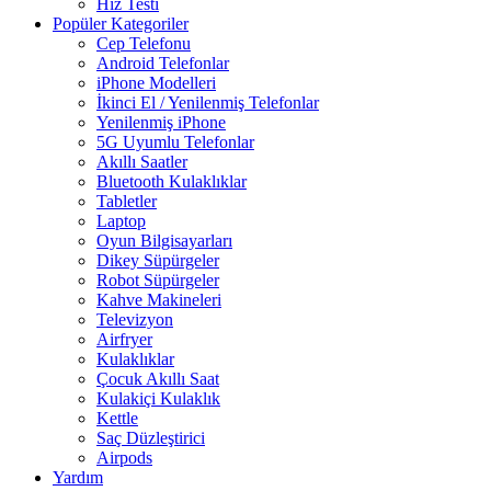
Hız Testi
Popüler Kategoriler
Cep Telefonu
Android Telefonlar
iPhone Modelleri
İkinci El / Yenilenmiş Telefonlar
Yenilenmiş iPhone
5G Uyumlu Telefonlar
Akıllı Saatler
Bluetooth Kulaklıklar
Tabletler
Laptop
Oyun Bilgisayarları
Dikey Süpürgeler
Robot Süpürgeler
Kahve Makineleri
Televizyon
Airfryer
Kulaklıklar
Çocuk Akıllı Saat
Kulakiçi Kulaklık
Kettle
Saç Düzleştirici
Airpods
Yardım