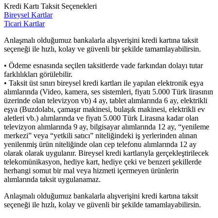
Kredi Kartı Taksit Seçenekleri
Bireysel Kartlar
Ticari Kartlar
Anlaşmalı olduğumuz bankalarla alışverişini kredi kartına taksit
seçeneği ile hızlı, kolay ve güvenli bir şekilde tamamlayabilirsin.
• Ödeme esnasında seçilen taksitlerde vade farkından dolayı tutar
farklılıkları görülebilir.
• Taksit üst sınırı bireysel kredi kartları ile yapılan elektronik eşya
alımlarında (Video, kamera, ses sistemleri, fiyatı 5.000 Türk lirasının
üzerinde olan televizyon vb) 4 ay, tablet alımlarında 6 ay, elektrikli
eşya (Buzdolabı, çamaşır makinesi, bulaşık makinesi, elektrikli ev
aletleri vb.) alımlarında ve fiyatı 5.000 Türk Lirasına kadar olan
televizyon alımlarında 9 ay, bilgisayar alımlarında 12 ay, “yenileme
merkezi” veya “yetkili satıcı” niteliğindeki iş yerlerinden alınan
yenilenmiş ürün niteliğinde olan cep telefonu alımlarında 12 ay
olarak olarak uygulanır. Bireysel kredi kartlarıyla gerçekleştirilecek
telekomünikasyon, hediye kart, hediye çeki ve benzeri şekillerde
herhangi somut bir mal veya hizmeti içermeyen ürünlerin
alımlarında taksit uygulanamaz.
Anlaşmalı olduğumuz bankalarla alışverişini kredi kartına taksit
seçeneği ile hızlı, kolay ve güvenli bir şekilde tamamlayabilirsin.