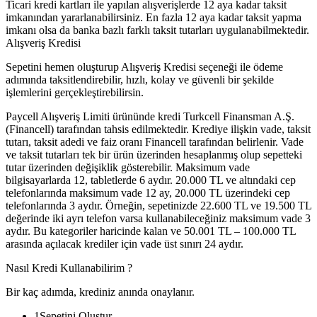
Ticari kredi kartları ile yapılan alışverişlerde 12 aya kadar taksit
imkanından yararlanabilirsiniz. En fazla 12 aya kadar taksit yapma
imkanı olsa da banka bazlı farklı taksit tutarları uygulanabilmektedir.
Alışveriş Kredisi
Sepetini hemen oluşturup Alışveriş Kredisi seçeneği ile ödeme
adımında taksitlendirebilir, hızlı, kolay ve güvenli bir şekilde
işlemlerini gerçekleştirebilirsin.
Paycell Alışveriş Limiti ürününde kredi Turkcell Finansman A.Ş.
(Financell) tarafından tahsis edilmektedir. Krediye ilişkin vade, taksit
tutarı, taksit adedi ve faiz oranı Financell tarafından belirlenir. Vade
ve taksit tutarları tek bir ürün üzerinden hesaplanmış olup sepetteki
tutar üzerinden değişiklik gösterebilir. Maksimum vade
bilgisayarlarda 12, tabletlerde 6 aydır. 20.000 TL ve altındaki cep
telefonlarında maksimum vade 12 ay, 20.000 TL üzerindeki cep
telefonlarında 3 aydır. Örneğin, sepetinizde 22.600 TL ve 19.500 TL
değerinde iki ayrı telefon varsa kullanabileceğiniz maksimum vade 3
aydır. Bu kategoriler haricinde kalan ve 50.001 TL – 100.000 TL
arasında açılacak krediler için vade üst sınırı 24 aydır.
Nasıl Kredi Kullanabilirim ?
Bir kaç adımda, krediniz anında onaylanır.
1
Sepetini Oluştur