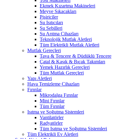
Tost Makineleri
Ekmek Kızartma Makineleri
Meyve Sıkacakları
Pişiriciler
Su Isıtıcıları
Su Sebilleri
Su Arıtma Cihazları
Teknolojik Mutfak Aletleri
Tüm Elektrikli Mutfak Aletleri
Mutfak Gereçleri
Tava & Tencere & Düdüklü Tencere
Çatal & Kaşık & Bıçak Takımları
Yemek Hazırlık Gereçleri
Tüm Mutfak Gereçleri
Yapı Aletleri
Hava Temizleme Cihazları
Fırınlar
Mikrodalga Fırınlar
Mini Fırınlar
Tüm Fırınlar
Isıtma ve Soğutma Sistemleri
Vantilatörler
Radyatörler
Tüm Isıtma ve Soğutma Sistemleri
Tüm Elektrikli Ev Aletleri