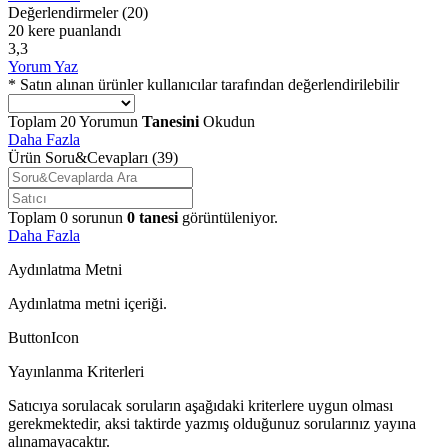
Değerlendirmeler
(20)
20 kere puanlandı
3,3
Yorum Yaz
* Satın alınan ürünler kullanıcılar tarafından değerlendirilebilir
Toplam
20
Yorumun
Tanesini
Okudun
Daha Fazla
Ürün Soru&Cevapları
(39)
Toplam
0
sorunun
0
tanesi
görüntüleniyor.
Daha Fazla
Aydınlatma Metni
Aydınlatma metni içeriği.
ButtonIcon
Yayınlanma Kriterleri
Satıcıya sorulacak soruların aşağıdaki kriterlere uygun olması
gerekmektedir, aksi taktirde yazmış olduğunuz sorularınız yayına
alınamayacaktır.