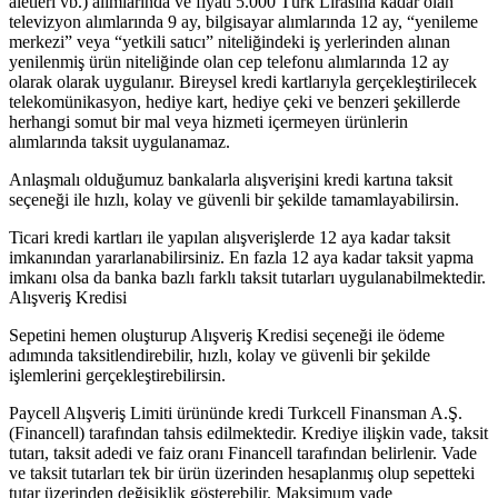
aletleri vb.) alımlarında ve fiyatı 5.000 Türk Lirasına kadar olan
televizyon alımlarında 9 ay, bilgisayar alımlarında 12 ay, “yenileme
merkezi” veya “yetkili satıcı” niteliğindeki iş yerlerinden alınan
yenilenmiş ürün niteliğinde olan cep telefonu alımlarında 12 ay
olarak olarak uygulanır. Bireysel kredi kartlarıyla gerçekleştirilecek
telekomünikasyon, hediye kart, hediye çeki ve benzeri şekillerde
herhangi somut bir mal veya hizmeti içermeyen ürünlerin
alımlarında taksit uygulanamaz.
Anlaşmalı olduğumuz bankalarla alışverişini kredi kartına taksit
seçeneği ile hızlı, kolay ve güvenli bir şekilde tamamlayabilirsin.
Ticari kredi kartları ile yapılan alışverişlerde 12 aya kadar taksit
imkanından yararlanabilirsiniz. En fazla 12 aya kadar taksit yapma
imkanı olsa da banka bazlı farklı taksit tutarları uygulanabilmektedir.
Alışveriş Kredisi
Sepetini hemen oluşturup Alışveriş Kredisi seçeneği ile ödeme
adımında taksitlendirebilir, hızlı, kolay ve güvenli bir şekilde
işlemlerini gerçekleştirebilirsin.
Paycell Alışveriş Limiti ürününde kredi Turkcell Finansman A.Ş.
(Financell) tarafından tahsis edilmektedir. Krediye ilişkin vade, taksit
tutarı, taksit adedi ve faiz oranı Financell tarafından belirlenir. Vade
ve taksit tutarları tek bir ürün üzerinden hesaplanmış olup sepetteki
tutar üzerinden değişiklik gösterebilir. Maksimum vade