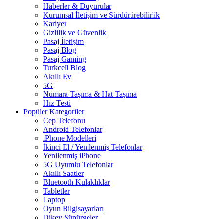
Haberler & Duyurular
Kurumsal İletişim ve Sürdürürebilirlik
Kariyer
Gizlilik ve Güvenlik
Pasaj İletişim
Pasaj Blog
Pasaj Gaming
Turkcell Blog
Akıllı Ev
5G
Numara Taşıma & Hat Taşıma
Hız Testi
Popüler Kategoriler
Cep Telefonu
Android Telefonlar
iPhone Modelleri
İkinci El / Yenilenmiş Telefonlar
Yenilenmiş iPhone
5G Uyumlu Telefonlar
Akıllı Saatler
Bluetooth Kulaklıklar
Tabletler
Laptop
Oyun Bilgisayarları
Dikey Süpürgeler