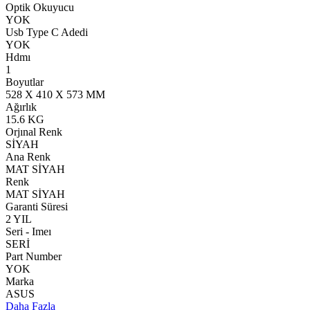
Optik Okuyucu
YOK
Usb Type C Adedi
YOK
Hdmı
1
Boyutlar
528 X 410 X 573 MM
Ağırlık
15.6 KG
Orjınal Renk
SİYAH
Ana Renk
MAT SİYAH
Renk
MAT SİYAH
Garanti Süresi
2 YIL
Seri - Imeı
SERİ
Part Number
YOK
Marka
ASUS
Daha Fazla