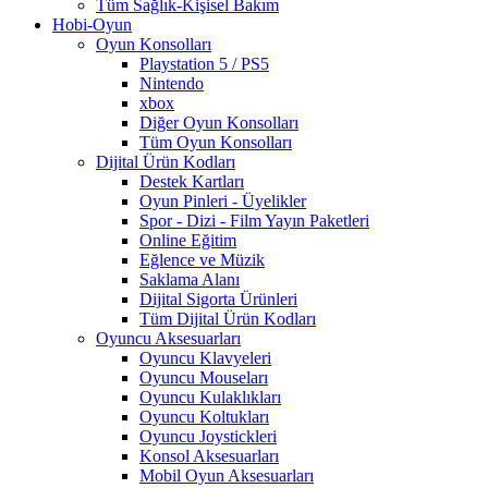
Tüm Sağlık-Kişisel Bakım
Hobi-Oyun
Oyun Konsolları
Playstation 5 / PS5
Nintendo
xbox
Diğer Oyun Konsolları
Tüm Oyun Konsolları
Dijital Ürün Kodları
Destek Kartları
Oyun Pinleri - Üyelikler
Spor - Dizi - Film Yayın Paketleri
Online Eğitim
Eğlence ve Müzik
Saklama Alanı
Dijital Sigorta Ürünleri
Tüm Dijital Ürün Kodları
Oyuncu Aksesuarları
Oyuncu Klavyeleri
Oyuncu Mouseları
Oyuncu Kulaklıkları
Oyuncu Koltukları
Oyuncu Joystickleri
Konsol Aksesuarları
Mobil Oyun Aksesuarları