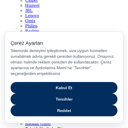
Casper
Huawei
JBL
Lenovo
Omix
Philips
Realme
Xiaomi
TCL
Sony
Özel Günler & Kampanyalar
Apple Eğitim
Düğün ve Çeyiz Paketleri
Fırsatlar Pasajı
Pasaj Günleri
Uykusu Kaçanlar Kulübü
Sevgililer Günü Hediyeleri
Vergisiz Telefonlar
Vergisiz Bilgisayarlar
Karne Hediyeleri
Kurban Bayramı Kampanyası
Resmi Tatil Günleri
Pasaj Ödeme Teklifleri
Anneler Günü Hediyeleri
Babalar Günü