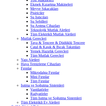
Tost Makineleri
Ekmek Kızartma Makineleri
Meyve Sıkacakları
Pişiriciler
Su Isıtıcıları
Su Sebilleri
Su Arıtma Cihazları
Teknolojik Mutfak Aletleri
Tüm Elektrikli Mutfak Aletleri
Mutfak Gereçleri
Tava & Tencere & Düdüklü Tencere
Çatal & Kaşık & Bıçak Takımları
Yemek Hazırlık Gereçleri
Tüm Mutfak Gereçleri
Yapı Aletleri
Hava Temizleme Cihazları
Fırınlar
Mikrodalga Fırınlar
Mini Fırınlar
Tüm Fırınlar
Isıtma ve Soğutma Sistemleri
Vantilatörler
Radyatörler
Tüm Isıtma ve Soğutma Sistemleri
Tüm Elektrikli Ev Aletleri