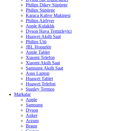
Philips Dikey Süpürge
Philips Süpürge
Karaca Kahve Makinesi
Philips Airfryer
Apple Kulaklık
Dyson Hava Temizleyici
Huawei Akıllı Saat
Philips Ütü
JBL Hoparlör
Apple Tablet
Xiaomi Telefon
Xiaomi Akıllı Saat
Samsung Akıllı Saat
Asus Laptop
Huawei Tablet
Huawei Telefon
Stanley Termos
Markalar
Apple
Samsung
Dyson
Anker
Arzum
Braun