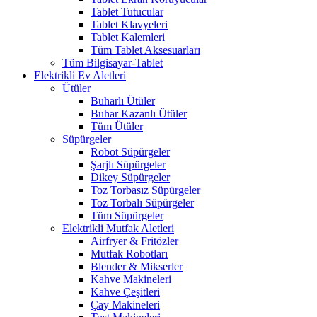
Tablet Tutucular
Tablet Klavyeleri
Tablet Kalemleri
Tüm Tablet Aksesuarları
Tüm Bilgisayar-Tablet
Elektrikli Ev Aletleri
Ütüler
Buharlı Ütüler
Buhar Kazanlı Ütüler
Tüm Ütüler
Süpürgeler
Robot Süpürgeler
Şarjlı Süpürgeler
Dikey Süpürgeler
Toz Torbasız Süpürgeler
Toz Torbalı Süpürgeler
Tüm Süpürgeler
Elektrikli Mutfak Aletleri
Airfryer & Fritözler
Mutfak Robotları
Blender & Mikserler
Kahve Makineleri
Kahve Çeşitleri
Çay Makineleri