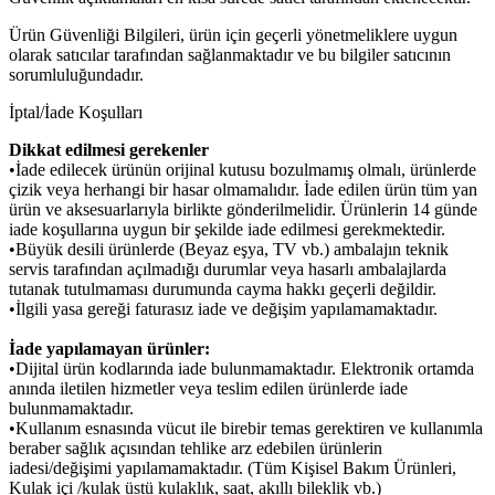
Ürün Güvenliği Bilgileri, ürün için geçerli yönetmeliklere uygun
olarak satıcılar tarafından sağlanmaktadır ve bu bilgiler satıcının
sorumluluğundadır.
İptal/İade Koşulları
Dikkat edilmesi gerekenler
•İade edilecek ürünün orijinal kutusu bozulmamış olmalı, ürünlerde
çizik veya herhangi bir hasar olmamalıdır. İade edilen ürün tüm yan
ürün ve aksesuarlarıyla birlikte gönderilmelidir. Ürünlerin 14 günde
iade koşullarına uygun bir şekilde iade edilmesi gerekmektedir.
•Büyük desili ürünlerde (Beyaz eşya, TV vb.) ambalajın teknik
servis tarafından açılmadığı durumlar veya hasarlı ambalajlarda
tutanak tutulmaması durumunda cayma hakkı geçerli değildir.
•İlgili yasa gereği faturasız iade ve değişim yapılamamaktadır.
İade yapılamayan ürünler:
•Dijital ürün kodlarında iade bulunmamaktadır. Elektronik ortamda
anında iletilen hizmetler veya teslim edilen ürünlerde iade
bulunmamaktadır.
•Kullanım esnasında vücut ile birebir temas gerektiren ve kullanımla
beraber sağlık açısından tehlike arz edebilen ürünlerin
iadesi/değişimi yapılamamaktadır. (Tüm Kişisel Bakım Ürünleri,
Kulak içi /kulak üstü kulaklık, saat, akıllı bileklik vb.)