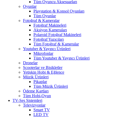
Tüm Oyuncu Aksesuarları
Oyunlar
Playstation & Konsol Oyunları
Tüm Oyunlar
Fotoğraf & Kameralar
Fotoğraf Makineleri
Aksiyon Kameraları
Polaroid Fotoğraf Makineleri
Fotoğraf Yazıcıları
Tüm Fotoğraf & Kameralar
Youtuber & Yayıncı Ürünleri
Mikrofonlar
Tüm Youtuber & Yayıncı Ürünleri
Dronelar
Scooterlar ve Bisikletler
Yetişkin Hobi & Eğlence
Müzik Ürünleri
Pikaplar
Tüm Müzik Ürünleri
Ödeme Kartları
Tüm Hobi-Oyun
TV-Ses Sistemleri
Televizyonlar
Smart TV
LED TV