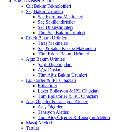
Sağlık-Kişisel Bakım
Cilt Bakım Teknolojileri
Saç Bakım Ürünleri
Saç Kurutma Makineleri
Saç Şekillendiriciler
Saç Düzleştiricileri
Tüm Saç Bakım Ürünleri
Erkek Bakım Ürünleri
Tıraş Makineleri
Saç & Sakal Kesme Makineleri
Tüm Erkek Bakım Ürünleri
Ağız Bakım Ürünleri
Şarjlı Diş Fırçaları
Ağız Duşları
Tüm Ağız Bakım Ürünleri
Epilatörler & IPL Cihazları
Epilatörler
Lazer Epilasyon & IPL Cihazları
Tüm Epilatörler & IPL Cihazları
Ateş Ölçerler & Tansiyon Aletleri
Ateş Ölçerler
Tansiyon Aletleri
Tüm Ateş Ölçerler & Tansiyon Aletleri
Masaj Aletleri
Tartılar