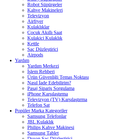
Robot Süpürgeler
Kahve Makineleri
Televizyon
Airfryer
Kulaklıklar
Çocuk Akıllı Saat
Kulakiçi Kulaklık
Kettle
Saç Düzleştirici
Airpods
Yardım
Yardım Merkezi
İşlem Rehberi
Ürün Güvenliği Temas Noktası
Nasıl İade Edebilirim?
Pasaj Sipariş Sorgulama
iPhone Karşılaştırma
Televizyon (TV) Karşılaştırma
Telefon Sat
Popüler Marka Kategoriler
Samsung Telefonlar
JBL Kulaklık
Philips Kahve Makinesi
Samsung Tablet
Dyson Saç Düzleştirici