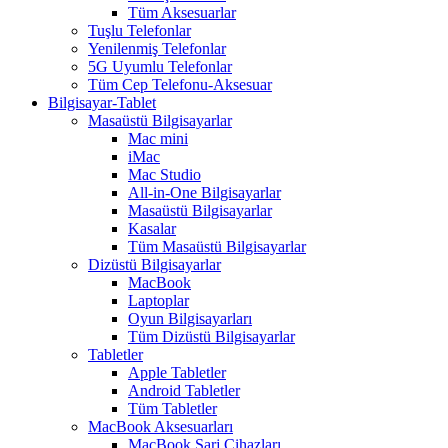
Tüm Aksesuarlar
Tuşlu Telefonlar
Yenilenmiş Telefonlar
5G Uyumlu Telefonlar
Tüm Cep Telefonu-Aksesuar
Bilgisayar-Tablet
Masaüstü Bilgisayarlar
Mac mini
iMac
Mac Studio
All-in-One Bilgisayarlar
Masaüstü Bilgisayarlar
Kasalar
Tüm Masaüstü Bilgisayarlar
Dizüstü Bilgisayarlar
MacBook
Laptoplar
Oyun Bilgisayarları
Tüm Dizüstü Bilgisayarlar
Tabletler
Apple Tabletler
Android Tabletler
Tüm Tabletler
MacBook Aksesuarları
MacBook Şarj Cihazları