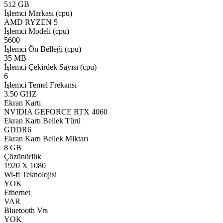
512 GB
İşlemci Markası (cpu)
AMD RYZEN 5
İşlemci Modeli (cpu)
5600
İşlemci Ön Belleği (cpu)
35 MB
İşlemci Çekirdek Sayısı (cpu)
6
İşlemci Temel Frekansı
3.50 GHZ
Ekran Kartı
NVIDIA GEFORCE RTX 4060
Ekran Kartı Bellek Türü
GDDR6
Ekran Kartı Bellek Miktarı
8 GB
Çözünürlük
1920 X 1080
Wi-fi Teknolojisi
YOK
Ethernet
VAR
Bluetooth Vrs
YOK