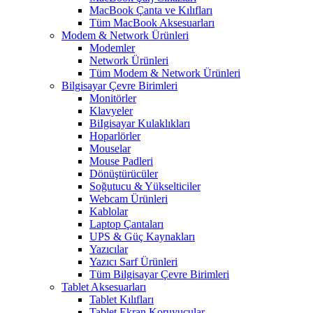
MacBook Çanta ve Kılıfları
Tüm MacBook Aksesuarları
Modem & Network Ürünleri
Modemler
Network Ürünleri
Tüm Modem & Network Ürünleri
Bilgisayar Çevre Birimleri
Monitörler
Klavyeler
BiIgisayar Kulaklıkları
Hoparlörler
Mouselar
Mouse Padleri
Dönüştürücüler
Soğutucu & Yükselticiler
Webcam Ürünleri
Kablolar
Laptop Çantaları
UPS & Güç Kaynakları
Yazıcılar
Yazıcı Sarf Ürünleri
Tüm Bilgisayar Çevre Birimleri
Tablet Aksesuarları
Tablet Kılıfları
Tablet Ekran Koruyucular