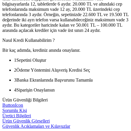
bilgisayarlarda 12, tabletlerde 6 aydır. 20.000 TL ve altındaki cep
telefonlarında maksimum vade 12 ay, 20.000 TL üzerindeki cep
telefonlarında 3 aydır. Örneğin, sepetinizde 22.600 TL ve 19.500 TL
değerinde iki ayrı telefon varsa kullanabileceğiniz maksimum vade 3
aydır. Bu kategoriler haricinde kalan ve 50.001 TL – 100.000 TL
arasında açılacak krediler için vade üst sınırı 24 aydır.
Nasıl Kredi Kullanabilirim ?
Bir kaç adımda, krediniz anında onaylanır.
1
Sepetini Oluştur
2
Ödeme Yöntemini Alışveriş Kredisi Seç
3
Banka Ekranlarında Başvurunu Tamamla
4
Siparişin Onaylansın
Ürün Güvenliği Bilgileri
ButtonIcon
Sorumlu Kişi
Üretici Bilgileri
Ürün Güvenlik Görselleri
Güvenlik Açıklamaları ve Kılavuzlar