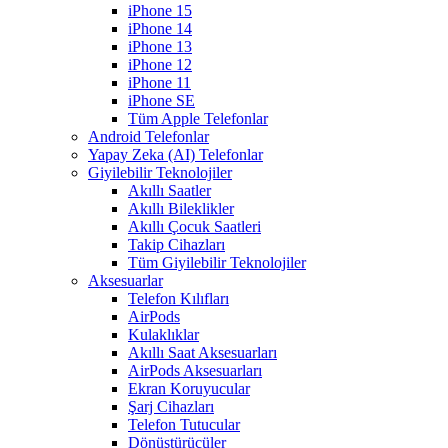
iPhone 15
iPhone 14
iPhone 13
iPhone 12
iPhone 11
iPhone SE
Tüm Apple Telefonlar
Android Telefonlar
Yapay Zeka (AI) Telefonlar
Giyilebilir Teknolojiler
Akıllı Saatler
Akıllı Bileklikler
Akıllı Çocuk Saatleri
Takip Cihazları
Tüm Giyilebilir Teknolojiler
Aksesuarlar
Telefon Kılıfları
AirPods
Kulaklıklar
Akıllı Saat Aksesuarları
AirPods Aksesuarları
Ekran Koruyucular
Şarj Cihazları
Telefon Tutucular
Dönüştürücüler