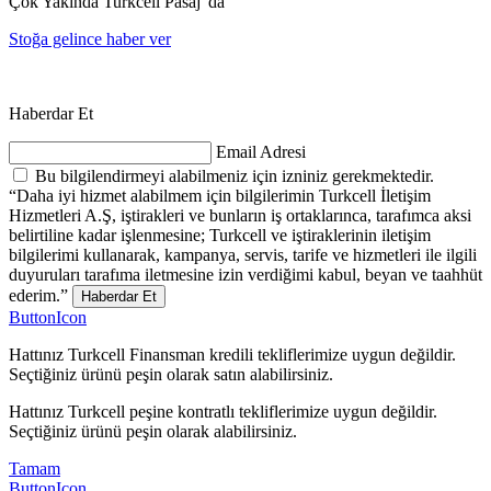
Çok Yakında Turkcell Pasaj' da
Stoğa gelince haber ver
Haberdar Et
Email Adresi
Bu bilgilendirmeyi alabilmeniz için izniniz gerekmektedir.
“Daha iyi hizmet alabilmem için bilgilerimin Turkcell İletişim
Hizmetleri A.Ş, iştirakleri ve bunların iş ortaklarınca, tarafımca aksi
belirtiline kadar işlenmesine; Turkcell ve iştiraklerinin iletişim
bilgilerimi kullanarak, kampanya, servis, tarife ve hizmetleri ile ilgili
duyuruları tarafıma iletmesine izin verdiğimi kabul, beyan ve taahhüt
ederim.”
Haberdar Et
ButtonIcon
Hattınız Turkcell Finansman kredili tekliflerimize uygun değildir.
Seçtiğiniz ürünü peşin olarak satın alabilirsiniz.
Hattınız Turkcell peşine kontratlı tekliflerimize uygun değildir.
Seçtiğiniz ürünü peşin olarak alabilirsiniz.
Tamam
ButtonIcon