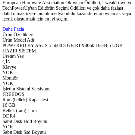
European Hardware Association Okuyucu Ödülleri, TweakTown ve
TechPowerUp'tan Editörün Seçimi Ödülleri ve çok daha fazlası
dahil olmak üzere birçok medya ödülü kazandı oyun oynamak veya
içerik oluşturmak için en iyi seçim.
Daha Fazla
Ürün Özellikleri
Ürün Model Adı
POWERED BY ASUS 5 5600 8 GB RTX4060 16GB 512GB
HAZIR SİSTEM
Üretim Yeri
ÇİN
Klavye
YOK
Monitör
YOK
İşletim Sistemi Versiyonu
FREEDOS
Ram (bellek) Kapasitesi
16 GB
Bellek (ram) Türü
DDR4
Sabit Disk Hdd Boyutu
YOK
Sabit Disk Ssd Boyutu