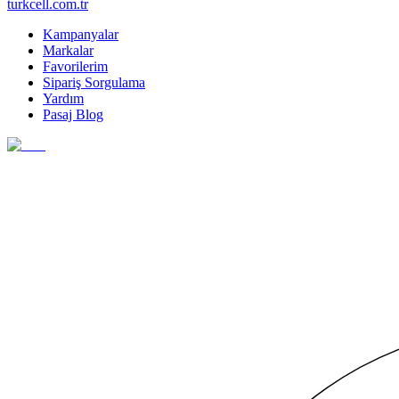
turkcell.com.tr
Kampanyalar
Markalar
Favorilerim
Sipariş Sorgulama
Yardım
Pasaj Blog