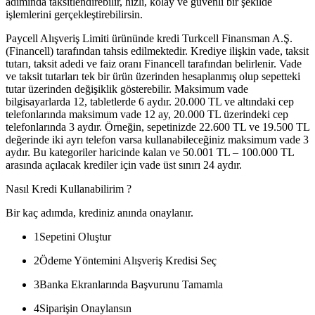
adımında taksitlendirebilir, hızlı, kolay ve güvenli bir şekilde
işlemlerini gerçekleştirebilirsin.
Paycell Alışveriş Limiti ürününde kredi Turkcell Finansman A.Ş.
(Financell) tarafından tahsis edilmektedir. Krediye ilişkin vade, taksit
tutarı, taksit adedi ve faiz oranı Financell tarafından belirlenir. Vade
ve taksit tutarları tek bir ürün üzerinden hesaplanmış olup sepetteki
tutar üzerinden değişiklik gösterebilir. Maksimum vade
bilgisayarlarda 12, tabletlerde 6 aydır. 20.000 TL ve altındaki cep
telefonlarında maksimum vade 12 ay, 20.000 TL üzerindeki cep
telefonlarında 3 aydır. Örneğin, sepetinizde 22.600 TL ve 19.500 TL
değerinde iki ayrı telefon varsa kullanabileceğiniz maksimum vade 3
aydır. Bu kategoriler haricinde kalan ve 50.001 TL – 100.000 TL
arasında açılacak krediler için vade üst sınırı 24 aydır.
Nasıl Kredi Kullanabilirim ?
Bir kaç adımda, krediniz anında onaylanır.
1
Sepetini Oluştur
2
Ödeme Yöntemini Alışveriş Kredisi Seç
3
Banka Ekranlarında Başvurunu Tamamla
4
Siparişin Onaylansın