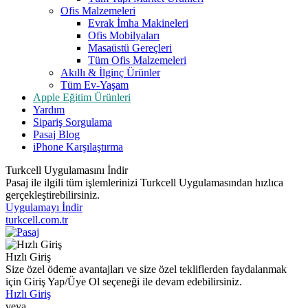
Ofis Malzemeleri
Evrak İmha Makineleri
Ofis Mobilyaları
Masaüstü Gereçleri
Tüm Ofis Malzemeleri
Akıllı & İlginç Ürünler
Tüm Ev-Yaşam
Apple Eğitim Ürünleri
Yardım
Sipariş Sorgulama
Pasaj Blog
iPhone Karşılaştırma
Turkcell Uygulamasını İndir
Pasaj ile ilgili tüm işlemlerinizi Turkcell Uygulamasından hızlıca
gerçekleştirebilirsiniz.
Uygulamayı İndir
turkcell.com.tr
Hızlı Giriş
Size özel ödeme avantajları ve size özel tekliflerden faydalanmak
için Giriş Yap/Üye Ol seçeneği ile devam edebilirsiniz.
Hızlı Giriş
veya