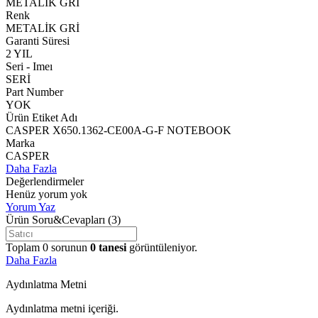
METALİK GRİ
Renk
METALİK GRİ
Garanti Süresi
2 YIL
Seri - Imeı
SERİ
Part Number
YOK
Ürün Etiket Adı
CASPER X650.1362-CE00A-G-F NOTEBOOK
Marka
CASPER
Daha Fazla
Değerlendirmeler
Henüz yorum yok
Yorum Yaz
Ürün Soru&Cevapları
(3)
Toplam
0
sorunun
0
tanesi
görüntüleniyor.
Daha Fazla
Aydınlatma Metni
Aydınlatma metni içeriği.