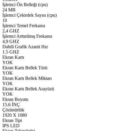
İşlemci Ön Belleği (cpu)
24 MB
İşlemci Çekirdek Sayısı (cpu)
10
İşlemci Temel Frekansı
2,4 GHZ
İşlemci Arttırılmış Frekansı
4,9 GHZ
Dahili Grafik Azami Hız
1.5 GHZ
Ekran Kartı
YOK
Ekran Kartı Bellek Türü
YOK
Ekran Kartı Bellek Miktarı
YOK
Ekran Kartı Bellek Arayüzü
YOK
Ekran Boyutu
15.6 İNÇ
Çözünürlük
1920 X 1080
Ekran Tipi
IPS LED
Ekran Teknolojisi