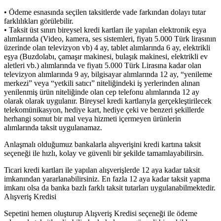
• Ödeme esnasında seçilen taksitlerde vade farkından dolayı tutar
farklılıkları görülebilir.
• Taksit üst sınırı bireysel kredi kartları ile yapılan elektronik eşya
alımlarında (Video, kamera, ses sistemleri, fiyatı 5.000 Türk lirasının
üzerinde olan televizyon vb) 4 ay, tablet alımlarında 6 ay, elektrikli
eşya (Buzdolabı, çamaşır makinesi, bulaşık makinesi, elektrikli ev
aletleri vb.) alımlarında ve fiyatı 5.000 Türk Lirasına kadar olan
televizyon alımlarında 9 ay, bilgisayar alımlarında 12 ay, “yenileme
merkezi” veya “yetkili satıcı” niteliğindeki iş yerlerinden alınan
yenilenmiş ürün niteliğinde olan cep telefonu alımlarında 12 ay
olarak olarak uygulanır. Bireysel kredi kartlarıyla gerçekleştirilecek
telekomünikasyon, hediye kart, hediye çeki ve benzeri şekillerde
herhangi somut bir mal veya hizmeti içermeyen ürünlerin
alımlarında taksit uygulanamaz.
Anlaşmalı olduğumuz bankalarla alışverişini kredi kartına taksit
seçeneği ile hızlı, kolay ve güvenli bir şekilde tamamlayabilirsin.
Ticari kredi kartları ile yapılan alışverişlerde 12 aya kadar taksit
imkanından yararlanabilirsiniz. En fazla 12 aya kadar taksit yapma
imkanı olsa da banka bazlı farklı taksit tutarları uygulanabilmektedir.
Alışveriş Kredisi
Sepetini hemen oluşturup Alışveriş Kredisi seçeneği ile ödeme