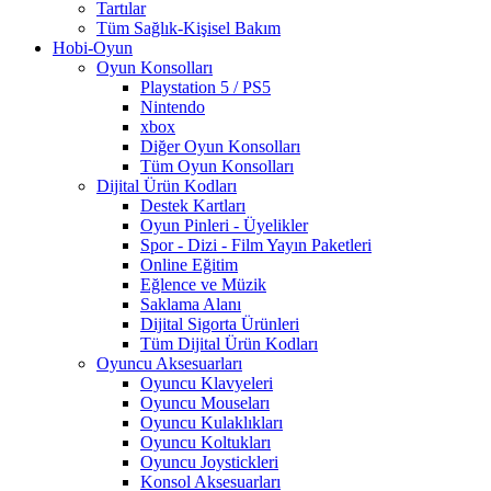
Tartılar
Tüm Sağlık-Kişisel Bakım
Hobi-Oyun
Oyun Konsolları
Playstation 5 / PS5
Nintendo
xbox
Diğer Oyun Konsolları
Tüm Oyun Konsolları
Dijital Ürün Kodları
Destek Kartları
Oyun Pinleri - Üyelikler
Spor - Dizi - Film Yayın Paketleri
Online Eğitim
Eğlence ve Müzik
Saklama Alanı
Dijital Sigorta Ürünleri
Tüm Dijital Ürün Kodları
Oyuncu Aksesuarları
Oyuncu Klavyeleri
Oyuncu Mouseları
Oyuncu Kulaklıkları
Oyuncu Koltukları
Oyuncu Joystickleri
Konsol Aksesuarları