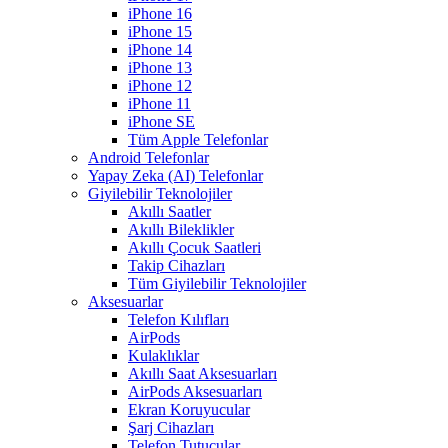
iPhone 16
iPhone 15
iPhone 14
iPhone 13
iPhone 12
iPhone 11
iPhone SE
Tüm Apple Telefonlar
Android Telefonlar
Yapay Zeka (AI) Telefonlar
Giyilebilir Teknolojiler
Akıllı Saatler
Akıllı Bileklikler
Akıllı Çocuk Saatleri
Takip Cihazları
Tüm Giyilebilir Teknolojiler
Aksesuarlar
Telefon Kılıfları
AirPods
Kulaklıklar
Akıllı Saat Aksesuarları
AirPods Aksesuarları
Ekran Koruyucular
Şarj Cihazları
Telefon Tutucular