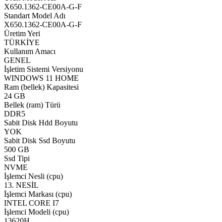
X650.1362-CE00A-G-F
Standart Model Adı
X650.1362-CE00A-G-F
Üretim Yeri
TÜRKİYE
Kullanım Amacı
GENEL
İşletim Sistemi Versiyonu
WINDOWS 11 HOME
Ram (bellek) Kapasitesi
24 GB
Bellek (ram) Türü
DDR5
Sabit Disk Hdd Boyutu
YOK
Sabit Disk Ssd Boyutu
500 GB
Ssd Tipi
NVME
İşlemci Nesli (cpu)
13. NESİL
İşlemci Markası (cpu)
INTEL CORE I7
İşlemci Modeli (cpu)
13620H