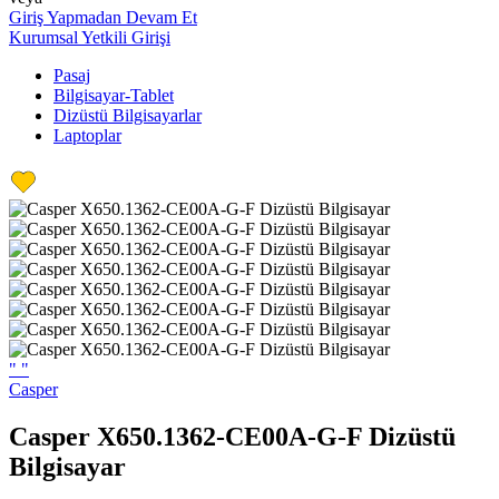
Giriş Yapmadan Devam Et
Kurumsal Yetkili Girişi
Pasaj
Bilgisayar-Tablet
Dizüstü Bilgisayarlar
Laptoplar
"
"
Casper
Casper X650.1362-CE00A-G-F Dizüstü
Bilgisayar