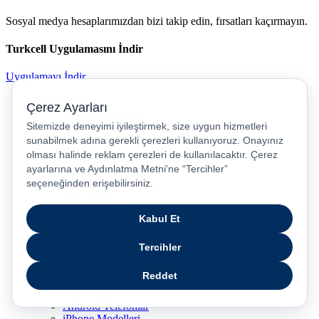
Sosyal medya hesaplarımızdan bizi takip edin, fırsatları kaçırmayın.
Turkcell Uygulamasını İndir
Uygulamayı İndir
Hakkımızda
Pasaj Genel Bakış
Haberler & Duyurular
Kurumsal İletişim ve Sürdürürebilirlik
Kariyer
Gizlilik ve Güvenlik
Pasaj İletişim
Pasaj Blog
Pasaj Gaming
Turkcell Blog
Akıllı Ev
5G
Numara Taşıma & Hat Taşıma
Hız Testi
Popüler Kategoriler
Cep Telefonu
Android Telefonlar
iPhone Modelleri