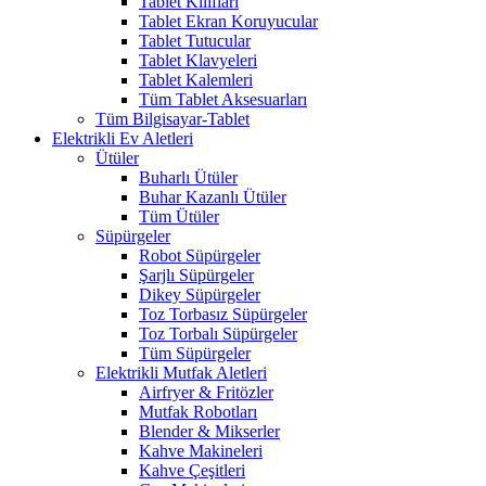
Tablet Kılıfları
Tablet Ekran Koruyucular
Tablet Tutucular
Tablet Klavyeleri
Tablet Kalemleri
Tüm Tablet Aksesuarları
Tüm Bilgisayar-Tablet
Elektrikli Ev Aletleri
Ütüler
Buharlı Ütüler
Buhar Kazanlı Ütüler
Tüm Ütüler
Süpürgeler
Robot Süpürgeler
Şarjlı Süpürgeler
Dikey Süpürgeler
Toz Torbasız Süpürgeler
Toz Torbalı Süpürgeler
Tüm Süpürgeler
Elektrikli Mutfak Aletleri
Airfryer & Fritözler
Mutfak Robotları
Blender & Mikserler
Kahve Makineleri
Kahve Çeşitleri