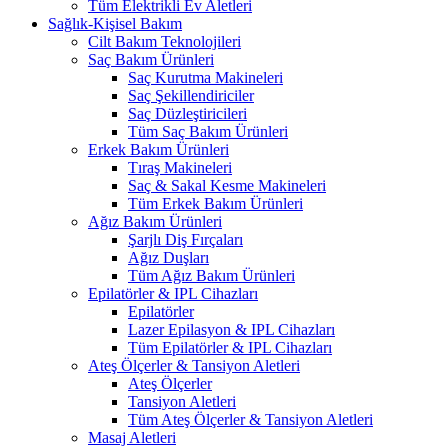
Tüm Elektrikli Ev Aletleri
Sağlık-Kişisel Bakım
Cilt Bakım Teknolojileri
Saç Bakım Ürünleri
Saç Kurutma Makineleri
Saç Şekillendiriciler
Saç Düzleştiricileri
Tüm Saç Bakım Ürünleri
Erkek Bakım Ürünleri
Tıraş Makineleri
Saç & Sakal Kesme Makineleri
Tüm Erkek Bakım Ürünleri
Ağız Bakım Ürünleri
Şarjlı Diş Fırçaları
Ağız Duşları
Tüm Ağız Bakım Ürünleri
Epilatörler & IPL Cihazları
Epilatörler
Lazer Epilasyon & IPL Cihazları
Tüm Epilatörler & IPL Cihazları
Ateş Ölçerler & Tansiyon Aletleri
Ateş Ölçerler
Tansiyon Aletleri
Tüm Ateş Ölçerler & Tansiyon Aletleri
Masaj Aletleri