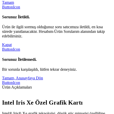
Tamam
ButtonIcon
Sorunuz İletildi.
Ürün ile ilgili sormuş olduğunuz soru satıcımıza iletildi, en kısa
sürede yanıtlanacaktır. Hesabım-Ürün Sorularım alanından takip
edebilirsiniz.
Kapat
ButtonIcon
Sorunuz İletilemedi.
Bir sorunla karşılaşıldı, lütfen tekrar deneyiniz.
Tamam, Anasayfaya Dön
ButtonIcon
Ürün Açıklamaları
Intel Iris Xe Özel Grafik Kartı
Intel® Iris® Xe grafik teknolojisi, düşük güç mimarisi özelliğine