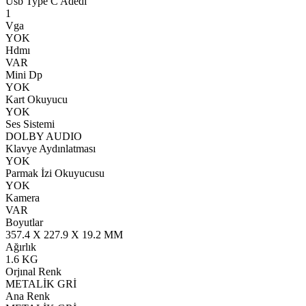
Usb Type C Adedi
1
Vga
YOK
Hdmı
VAR
Mini Dp
YOK
Kart Okuyucu
YOK
Ses Sistemi
DOLBY AUDIO
Klavye Aydınlatması
YOK
Parmak İzi Okuyucusu
YOK
Kamera
VAR
Boyutlar
357.4 X 227.9 X 19.2 MM
Ağırlık
1.6 KG
Orjınal Renk
METALİK GRİ
Ana Renk