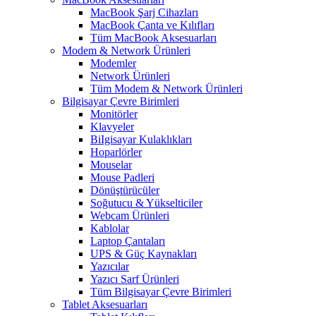
MacBook Şarj Cihazları
MacBook Çanta ve Kılıfları
Tüm MacBook Aksesuarları
Modem & Network Ürünleri
Modemler
Network Ürünleri
Tüm Modem & Network Ürünleri
Bilgisayar Çevre Birimleri
Monitörler
Klavyeler
BiIgisayar Kulaklıkları
Hoparlörler
Mouselar
Mouse Padleri
Dönüştürücüler
Soğutucu & Yükselticiler
Webcam Ürünleri
Kablolar
Laptop Çantaları
UPS & Güç Kaynakları
Yazıcılar
Yazıcı Sarf Ürünleri
Tüm Bilgisayar Çevre Birimleri
Tablet Aksesuarları