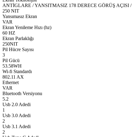
ANTİGLARE / YANSITMASIZ 178 DERECE GÖRÜŞ AÇISI /
250 NIT
Yansımasız Ekran
VAR
Ekran Yenileme Hızı (hz)
60 HZ
Ekran Parlaklığı
250NIT
Pil Hücre Sayısı
3
Pil Gücü
53.58WH
Wi-fi Standardı
802.11 AX
Ethernet
VAR
Bluetooth Versiyonu
5.2
Usb 2.0 Adedi
1
Usb 3.0 Adedi
2
Usb 3.1 Adedi
2