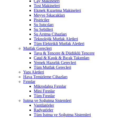
Çay Makineleri
Tost Makineleri
Ekmek Kızartma Makineleri
Meyve Sıkacakları
Pişiriciler
Su Isıtıcıları
Su Sebilleri
Su Arıtma Cihazları
Teknolojik Mutfak Aletleri
Tüm Elektrikli Mutfak Aletleri
Mutfak Gereçleri
Tava & Tencere & Düdüklü Tencere
Çatal & Kaşık & Bıçak Takımları
Yemek Hazırlık Gereçleri
Tüm Mutfak Gereçleri
Yapı Aletleri
Hava Temizleme Cihazları
Fırınlar
Mikrodalga Fırınlar
Mini Fırınlar
Tüm Fırınlar
Isıtma ve Soğutma Sistemleri
Vantilatörler
Radyatörler
Tüm Isıtma ve Soğutma Sistemleri