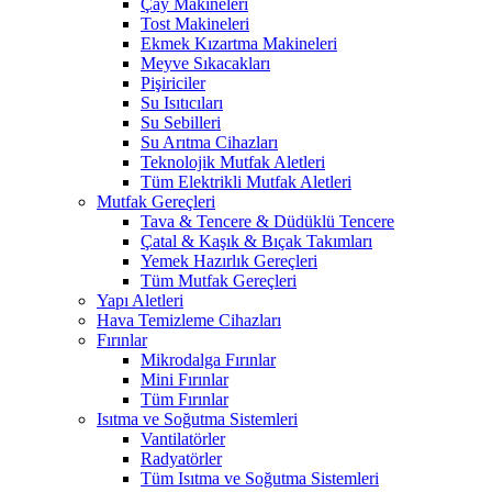
Çay Makineleri
Tost Makineleri
Ekmek Kızartma Makineleri
Meyve Sıkacakları
Pişiriciler
Su Isıtıcıları
Su Sebilleri
Su Arıtma Cihazları
Teknolojik Mutfak Aletleri
Tüm Elektrikli Mutfak Aletleri
Mutfak Gereçleri
Tava & Tencere & Düdüklü Tencere
Çatal & Kaşık & Bıçak Takımları
Yemek Hazırlık Gereçleri
Tüm Mutfak Gereçleri
Yapı Aletleri
Hava Temizleme Cihazları
Fırınlar
Mikrodalga Fırınlar
Mini Fırınlar
Tüm Fırınlar
Isıtma ve Soğutma Sistemleri
Vantilatörler
Radyatörler
Tüm Isıtma ve Soğutma Sistemleri