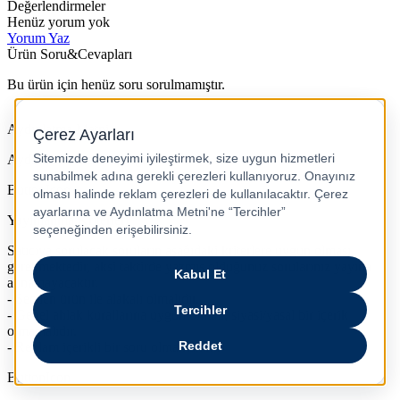
Değerlendirmeler
Henüz yorum yok
Yorum Yaz
Ürün Soru&Cevapları
Bu ürün için henüz soru sorulmamıştır.
Aydınlatma Metni
Aydınlatma metni içeriği.
ButtonIcon
Yayınlanma Kriterleri
Satıcıya sorulacak soruların aşağıdaki kriterlere uygun olması
gerekmektedir, aksi taktirde yazmış olduğunuz sorularınız yayına
alınamayacaktır.
- Seçilen ürün ile alakalı olmalıdır.
- Genel ahlak kurallarına uygun olmalı, siyasi/yasal bir içerik
olmamalıdır.
- Reklam içerikli bir soru olmamalıdır.
ButtonIcon