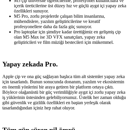
M5 çip üniversite öğrencilerine, profesyonel kullanıcılara ve
içerik üreticilerine üst düzey hız ve güçlü aygıt içi yapay zeka
özellikleri sunuyor.
M5 Pro, zorlu projelerde çalışan bilim insanlarına,
mühendislere, yazılım geliştiricilerine ve kreatif
profesyonellere daha da fazla güç sunuyor.
Pro laptoplar için şimdiye kadar ürettiğimiz en gelişmiş çip
olan M5 Max ise 3D VFX sanatçıları, yapay zeka
geliştiricileri ve film müziği bestecileri için mükemmel.
Yapay zekada Pro.
Apple çip ve ona güç sağlayan başlıca tüm alt sistemler yapay zeka
için tasarlandı. Bunun sonucunda donanım, yazılım ve ekosistemin
en önemli yönlerini bir araya getiren bir platform ortaya çıktı.
Böylece olağanüstü bir güç verimliliğiyle aygıt içi zorlu yapay zeka
iş yüklerinin üstesinden gelebiliyorsunuz. Üstelik her zaman olduğu
gibi güvenlik ve gizlilik özellikleri en baştan yerleşik olarak
tasarlandığından içiniz hep rahat oluyor.