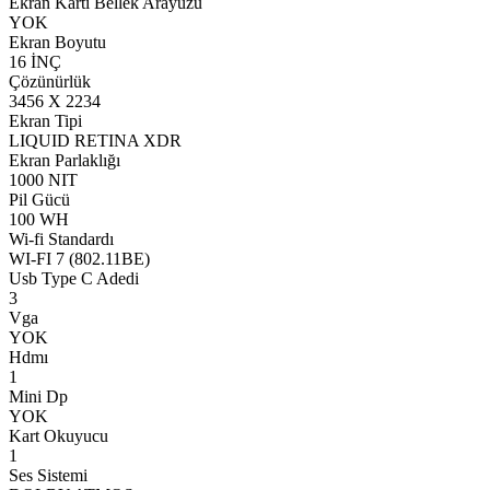
Ekran Kartı Bellek Arayüzü
YOK
Ekran Boyutu
16 İNÇ
Çözünürlük
3456 X 2234
Ekran Tipi
LIQUID RETINA XDR
Ekran Parlaklığı
1000 NIT
Pil Gücü
100 WH
Wi-fi Standardı
WI-FI 7 (802.11BE)
Usb Type C Adedi
3
Vga
YOK
Hdmı
1
Mini Dp
YOK
Kart Okuyucu
1
Ses Sistemi