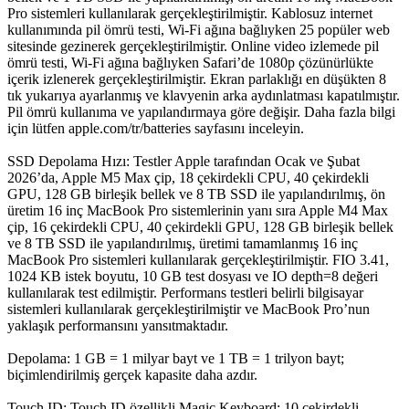
Pro sistemleri kullanılarak gerçekleştirilmiştir. Kablosuz internet
kullanımında pil ömrü testi, Wi‑Fi ağına bağlıyken 25 popüler web
sitesinde gezinerek gerçekleştirilmiştir. Online video izlemede pil
ömrü testi, Wi‑Fi ağına bağlıyken Safari’de 1080p çözünürlükte
içerik izlenerek gerçekleştirilmiştir. Ekran parlaklığı en düşükten 8
tık yukarıya ayarlanmış ve klavyenin arka aydınlatması kapatılmıştır.
Pil ömrü kullanıma ve yapılandırmaya göre değişir. Daha fazla bilgi
için lütfen apple.com/tr/batteries sayfasını inceleyin.
SSD Depolama Hızı: Testler Apple tarafından Ocak ve Şubat
2026’da, Apple M5 Max çip, 18 çekirdekli CPU, 40 çekirdekli
GPU, 128 GB birleşik bellek ve 8 TB SSD ile yapılandırılmış, ön
üretim 16 inç MacBook Pro sistemlerinin yanı sıra Apple M4 Max
çip, 16 çekirdekli CPU, 40 çekirdekli GPU, 128 GB birleşik bellek
ve 8 TB SSD ile yapılandırılmış, üretimi tamamlanmış 16 inç
MacBook Pro sistemleri kullanılarak gerçekleştirilmiştir. FIO 3.41,
1024 KB istek boyutu, 10 GB test dosyası ve IO depth=8 değeri
kullanılarak test edilmiştir. Performans testleri belirli bilgisayar
sistemleri kullanılarak gerçekleştirilmiştir ve MacBook Pro’nun
yaklaşık performansını yansıtmaktadır.
Depolama: 1 GB = 1 milyar bayt ve 1 TB = 1 trilyon bayt;
biçimlendirilmiş gerçek kapasite daha azdır.
Touch ID: Touch ID özellikli Magic Keyboard; 10 çekirdekli