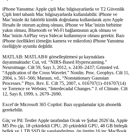
iPhone Yansıtma: Apple çipli Mac bilgisayarlarda ve T2 Güvenlik
Çipli Intel tabanlı Mac bilgisayarlarda kullanılabilir. iPhone ve
Mac’inizde iki faktörlü kimlik doğrulama kullanılarak aynı Apple
Hesabı ile oturum açılmış olması, iPhone ve Mac’inizin birbirine
yakın olması, Bluetooth ve Wi-Fi bağlantısının açık olması ve
Mac’inizin AirPlay veya Sidecar kullanmıyor olması gerekir. Bazı
iPhone özellikleri (örneğin kamera ve mikrofon) iPhone Yansıtma
özelliğiyle uyumlu değildir.
MATLAB: MATLAB® görselleştirmesi şu kaynaklara
dayanmaktadır: Cui, vd. “NIRS-Based Hyperscanning.”
Neuroimage. Cilt 59, Sayı 3, 2012, s. 2430–2437; Grinsted vd.
“Application of the Cross Wavelet.” Nonlin. Proc. Geophys. Cilt 11,
2004, s. 561–566; Maraun, vd., “Nonstationary Gaussian
Processes.” Phys. Rev. E. Cilt 75, 2007, s. 016707(1)–016707(14)
ve Torrence ve Webster, “Interdecadal Changes.” J. of Climate. Cilt
12, Sayı 8, 1999, s. 2679–2690.
Excel’de Microsoft 365 Copilot: Bazı uygulamalar için abonelik
gerekebilir.
Güç ve Pil: Testler Apple tarafından Ocak ve Şubat 2026’da, Apple
M5 Pro çip, 18 çekirdekli CPU, 20 çekirdekli GPU, 48 GB birleşik
bellek ve 1 TB SSD ile yapılandırılmış, ön üretim 16 inç MacBook