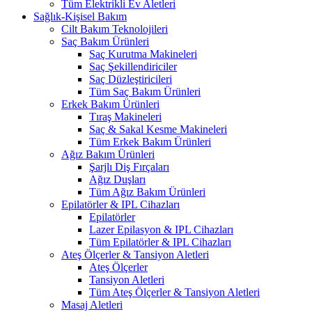
Tüm Elektrikli Ev Aletleri
Sağlık-Kişisel Bakım
Cilt Bakım Teknolojileri
Saç Bakım Ürünleri
Saç Kurutma Makineleri
Saç Şekillendiriciler
Saç Düzleştiricileri
Tüm Saç Bakım Ürünleri
Erkek Bakım Ürünleri
Tıraş Makineleri
Saç & Sakal Kesme Makineleri
Tüm Erkek Bakım Ürünleri
Ağız Bakım Ürünleri
Şarjlı Diş Fırçaları
Ağız Duşları
Tüm Ağız Bakım Ürünleri
Epilatörler & IPL Cihazları
Epilatörler
Lazer Epilasyon & IPL Cihazları
Tüm Epilatörler & IPL Cihazları
Ateş Ölçerler & Tansiyon Aletleri
Ateş Ölçerler
Tansiyon Aletleri
Tüm Ateş Ölçerler & Tansiyon Aletleri
Masaj Aletleri