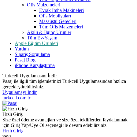
Ofis Malzemeleri
Evrak İmha Makineleri
Ofis Mobilyaları
Masaüstü Gereçleri
Tüm Ofis Malzemeleri
Akıllı & İlginç Ürünler
Tüm Ev-Yaşam
Apple Eğitim Ürünleri
Yardım
Sipariş Sorgulama
Pasaj Blog
iPhone Karşılaştırma
Turkcell Uygulamasını İndir
Pasaj ile ilgili tüm işlemlerinizi Turkcell Uygulamasından hızlıca
gerçekleştirebilirsiniz.
Uygulamayı İndir
turkcell.com.tr
Hızlı Giriş
Size özel ödeme avantajları ve size özel tekliflerden faydalanmak
için Giriş Yap/Üye Ol seçeneği ile devam edebilirsiniz.
Hızlı Giriş
veya