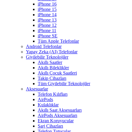
iPhone 16
iPhone 15
iPhone 14
iPhone 13
iPhone 12
iPhone 11
iPhone SE
Tüm Apple Telefonlar
Android Telefonlar
Yapay Zeka (AI) Telefonlar
Giyilebilir Teknolojiler
Akıllı Saatler
Akıllı Bileklikler
Akıllı Çocuk Saatleri
Takip Cihazları
Tüm Giyilebilir Teknolojiler
Aksesuarlar
Telefon Kılıfları
AirPods
Kulaklıklar
Akıllı Saat Aksesuarları
AirPods Aksesuarları
Ekran Koruyucular
Şarj Cihazları
Telefon Tutucular