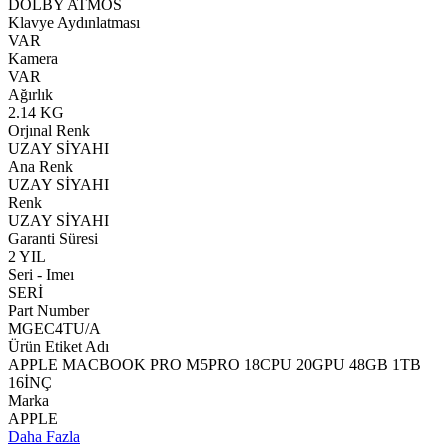
DOLBY ATMOS
Klavye Aydınlatması
VAR
Kamera
VAR
Ağırlık
2.14 KG
Orjınal Renk
UZAY SİYAHI
Ana Renk
UZAY SİYAHI
Renk
UZAY SİYAHI
Garanti Süresi
2 YIL
Seri - Imeı
SERİ
Part Number
MGEC4TU/A
Ürün Etiket Adı
APPLE MACBOOK PRO M5PRO 18CPU 20GPU 48GB 1TB
16İNÇ
Marka
APPLE
Daha Fazla