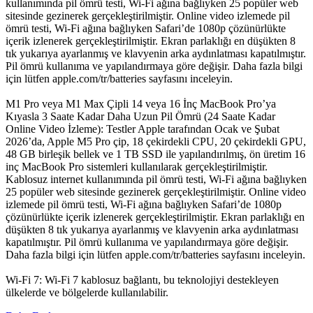
kullanımında pil ömrü testi, Wi‑Fi ağına bağlıyken 25 popüler web
sitesinde gezinerek gerçekleştirilmiştir. Online video izlemede pil
ömrü testi, Wi‑Fi ağına bağlıyken Safari’de 1080p çözünürlükte
içerik izlenerek gerçekleştirilmiştir. Ekran parlaklığı en düşükten 8
tık yukarıya ayarlanmış ve klavyenin arka aydınlatması kapatılmıştır.
Pil ömrü kullanıma ve yapılandırmaya göre değişir. Daha fazla bilgi
için lütfen apple.com/tr/batteries sayfasını inceleyin.
M1 Pro veya M1 Max Çipli 14 veya 16 İnç MacBook Pro’ya
Kıyasla 3 Saate Kadar Daha Uzun Pil Ömrü (24 Saate Kadar
Online Video İzleme): Testler Apple tarafından Ocak ve Şubat
2026’da, Apple M5 Pro çip, 18 çekirdekli CPU, 20 çekirdekli GPU,
48 GB birleşik bellek ve 1 TB SSD ile yapılandırılmış, ön üretim 16
inç MacBook Pro sistemleri kullanılarak gerçekleştirilmiştir.
Kablosuz internet kullanımında pil ömrü testi, Wi‑Fi ağına bağlıyken
25 popüler web sitesinde gezinerek gerçekleştirilmiştir. Online video
izlemede pil ömrü testi, Wi‑Fi ağına bağlıyken Safari’de 1080p
çözünürlükte içerik izlenerek gerçekleştirilmiştir. Ekran parlaklığı en
düşükten 8 tık yukarıya ayarlanmış ve klavyenin arka aydınlatması
kapatılmıştır. Pil ömrü kullanıma ve yapılandırmaya göre değişir.
Daha fazla bilgi için lütfen apple.com/tr/batteries sayfasını inceleyin.
Wi‑Fi 7: Wi‑Fi 7 kablosuz bağlantı, bu teknolojiyi destekleyen
ülkelerde ve bölgelerde kullanılabilir.