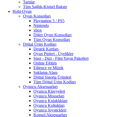
Tartılar
Tüm Sağlık-Kişisel Bakım
Hobi-Oyun
Oyun Konsolları
Playstation 5 / PS5
Nintendo
xbox
Diğer Oyun Konsolları
Tüm Oyun Konsolları
Dijital Ürün Kodları
Destek Kartları
Oyun Pinleri - Üyelikler
Spor - Dizi - Film Yayın Paketleri
Online Eğitim
Eğlence ve Müzik
Saklama Alanı
Dijital Sigorta Ürünleri
Tüm Dijital Ürün Kodları
Oyuncu Aksesuarları
Oyuncu Klavyeleri
Oyuncu Mouseları
Oyuncu Kulaklıkları
Oyuncu Koltukları
Oyuncu Joystickleri
Konsol Aksesuarları