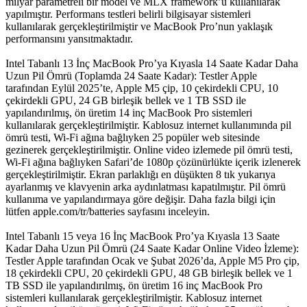
milyar parametreli bir model ve MLX framework’ü kullanılarak
yapılmıştır. Performans testleri belirli bilgisayar sistemleri
kullanılarak gerçekleştirilmiştir ve MacBook Pro’nun yaklaşık
performansını yansıtmaktadır.
Intel Tabanlı 13 İnç MacBook Pro’ya Kıyasla 14 Saate Kadar Daha
Uzun Pil Ömrü (Toplamda 24 Saate Kadar): Testler Apple
tarafından Eylül 2025’te, Apple M5 çip, 10 çekirdekli CPU, 10
çekirdekli GPU, 24 GB birleşik bellek ve 1 TB SSD ile
yapılandırılmış, ön üretim 14 inç MacBook Pro sistemleri
kullanılarak gerçekleştirilmiştir. Kablosuz internet kullanımında pil
ömrü testi, Wi‑Fi ağına bağlıyken 25 popüler web sitesinde
gezinerek gerçekleştirilmiştir. Online video izlemede pil ömrü testi,
Wi‑Fi ağına bağlıyken Safari’de 1080p çözünürlükte içerik izlenerek
gerçekleştirilmiştir. Ekran parlaklığı en düşükten 8 tık yukarıya
ayarlanmış ve klavyenin arka aydınlatması kapatılmıştır. Pil ömrü
kullanıma ve yapılandırmaya göre değişir. Daha fazla bilgi için
lütfen apple.com/tr/batteries sayfasını inceleyin.
Intel Tabanlı 15 veya 16 İnç MacBook Pro’ya Kıyasla 13 Saate
Kadar Daha Uzun Pil Ömrü (24 Saate Kadar Online Video İzleme):
Testler Apple tarafından Ocak ve Şubat 2026’da, Apple M5 Pro çip,
18 çekirdekli CPU, 20 çekirdekli GPU, 48 GB birleşik bellek ve 1
TB SSD ile yapılandırılmış, ön üretim 16 inç MacBook Pro
sistemleri kullanılarak gerçekleştirilmiştir. Kablosuz internet