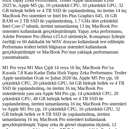
Hızlı Yapay Zeka Performansı: Testler Apple tarafından Eylül
2025’te, Apple M5 çip, 10 çekirdekli CPU, 10 çekirdekli GPU, 32
GB birleşik bellek ve 4 TB SSD ile yapılandırılmış, ön üretim 14 inç
MacBook Pro sistemleri ve Intel Iris Plus Graphics 645, 16 GB
RAM ve 2 TB SSD ile yapılandırılmış, 1.7 GHz dört çekirdekli
Intel Core i7 tabanlı, üretimi tamamlanmış 13 inç MacBook Pro
sistemleri kullanılarak gerçekleştirilmiştir. Yapay zeka performansı,
Adobe Premiere Pro (Beta) v25.6.0 sürümüyle, Konuşmayı İyileştir
özelliği ve 60 dakikalık bir WAV dosyası kullanılarak test edilmiştir.
Performans testleri belirli bilgisayar sistemleri kullanılarak
gerçekleştirilmiştir ve MacBook Pro’nun yaklaşık performansını
yansıtmaktadır.
M1 Pro veya M1 Max Çipli 14 veya 16 İnç MacBook Pro’ya
Kıyasla 7,8 Kata Kadar Daha Hızlı Yapay Zeka Performansı: Testler
Apple tarafından Ocak ve Şubat 2026’da, Apple M5 Pro çip, 18
çekirdekli CPU, 20 çekirdekli GPU, 64 GB birleşik bellek ve 4 TB
SSD ile yapılandırılmış, ön üretim 16 inç MacBook Pro
sistemlerinin yanı sıra Apple M4 Pro çip, 14 çekirdekli CPU, 20
çekirdekli GPU, 48 GB birleşik bellek ve 4 TB SSD ile
yapılandırılmış, üretimi tamamlanmış 16 inç MacBook Pro sistemleri
ve Apple M1 Pro çip, 10 çekirdekli CPU, 16 çekirdekli GPU, 32
GB birleşik bellek ve 8 TB SSD ile yapılandırılmış, üretimi
tamamlanmış 16 inç MacBook Pro sistemleri kullanılarak
gerçekleştirilmiştir. Yapay zeka ile görsel oluşturma ölçümü, 12