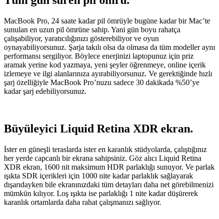
Tüm gün süren pil ömrü.
MacBook Pro, 24 saate kadar pil ömrüyle bugüne kadar bir Mac’te
sunulan en uzun pil ömrüne sahip. Yani gün boyu rahatça
çalışabiliyor, yaratıcılığınızı gösterebiliyor ve oyun
oynayabiliyorsunuz. Şarja takılı olsa da olmasa da tüm modeller aynı
performansı sergiliyor. Böylece enerjinizi laptopunuz için priz
aramak yerine kod yazmaya, yeni şeyler öğrenmeye, online içerik
izlemeye ve ilgi alanlarınıza ayırabiliyorsunuz. Ve gerektiğinde hızlı
şarj özelliğiyle MacBook Pro’nuzu sadece 30 dakikada %50’ye
kadar şarj edebiliyorsunuz.
Büyüleyici Liquid Retina XDR ekran.
İster en güneşli teraslarda ister en karanlık stüdyolarda, çalıştığınız
her yerde capcanlı bir ekrana sahipsiniz. Göz alıcı Liquid Retina
XDR ekran, 1600 nit maksimum HDR parlaklığı sunuyor. Ve parlak
ışıkta SDR içerikleri için 1000 nite kadar parlaklık sağlayarak
dışarıdayken bile ekranınızdaki tüm detayları daha net görebilmenizi
mümkün kılıyor. Loş ışıkta ise parlaklığı 1 nite kadar düşürerek
karanlık ortamlarda daha rahat çalışmanızı sağlıyor.