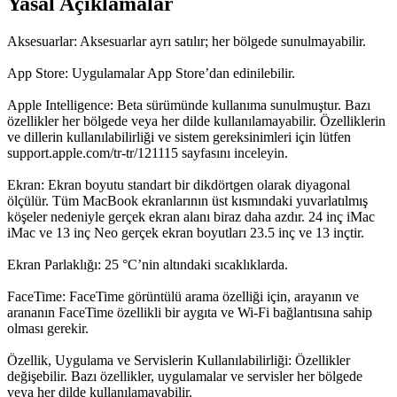
Yasal Açıklamalar
Aksesuarlar: Aksesuarlar ayrı satılır; her bölgede sunulmayabilir.
App Store: Uygulamalar App Store’dan edinilebilir.
Apple Intelligence: Beta sürümünde kullanıma sunulmuştur. Bazı
özellikler her bölgede veya her dilde kullanılamayabilir. Özelliklerin
ve dillerin kullanılabilirliği ve sistem gereksinimleri için lütfen
support.apple.com/tr-tr/121115 sayfasını inceleyin.
Ekran: Ekran boyutu standart bir dikdörtgen olarak diyagonal
ölçülür. Tüm MacBook ekranlarının üst kısmındaki yuvarlatılmış
köşeler nedeniyle gerçek ekran alanı biraz daha azdır. 24 inç iMac
iMac ve 13 inç Neo gerçek ekran boyutları 23.5 inç ve 13 inçtir.
Ekran Parlaklığı: 25 °C’nin altındaki sıcaklıklarda.
FaceTime: FaceTime görüntülü arama özelliği için, arayanın ve
arananın FaceTime özellikli bir aygıta ve Wi‑Fi bağlantısına sahip
olması gerekir.
Özellik, Uygulama ve Servislerin Kullanılabilirliği: Özellikler
değişebilir. Bazı özellikler, uygulamalar ve servisler her bölgede
veya her dilde kullanılamayabilir.