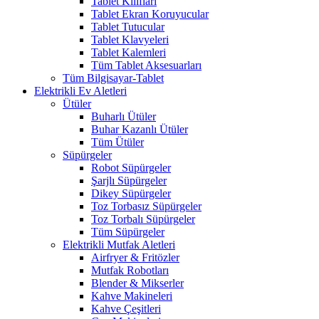
Tablet Kılıfları
Tablet Ekran Koruyucular
Tablet Tutucular
Tablet Klavyeleri
Tablet Kalemleri
Tüm Tablet Aksesuarları
Tüm Bilgisayar-Tablet
Elektrikli Ev Aletleri
Ütüler
Buharlı Ütüler
Buhar Kazanlı Ütüler
Tüm Ütüler
Süpürgeler
Robot Süpürgeler
Şarjlı Süpürgeler
Dikey Süpürgeler
Toz Torbasız Süpürgeler
Toz Torbalı Süpürgeler
Tüm Süpürgeler
Elektrikli Mutfak Aletleri
Airfryer & Fritözler
Mutfak Robotları
Blender & Mikserler
Kahve Makineleri
Kahve Çeşitleri