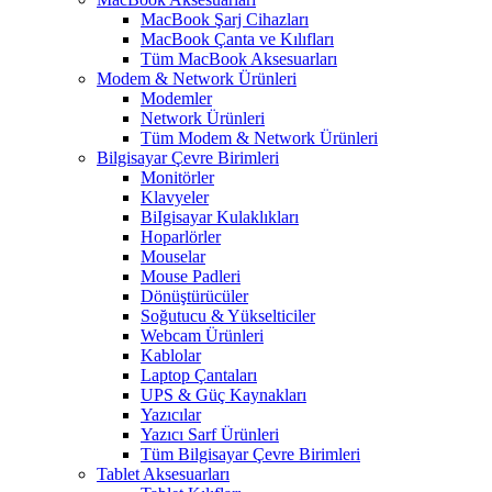
MacBook Şarj Cihazları
MacBook Çanta ve Kılıfları
Tüm MacBook Aksesuarları
Modem & Network Ürünleri
Modemler
Network Ürünleri
Tüm Modem & Network Ürünleri
Bilgisayar Çevre Birimleri
Monitörler
Klavyeler
BiIgisayar Kulaklıkları
Hoparlörler
Mouselar
Mouse Padleri
Dönüştürücüler
Soğutucu & Yükselticiler
Webcam Ürünleri
Kablolar
Laptop Çantaları
UPS & Güç Kaynakları
Yazıcılar
Yazıcı Sarf Ürünleri
Tüm Bilgisayar Çevre Birimleri
Tablet Aksesuarları