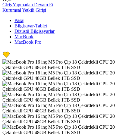
Giriş Yapmadan Devam Et
Kurumsal Yetkili Girişi
Pasaj
Bilgisayar-Tablet
Dizüstü Bilgisayarlar
MacBook
MacBook Pro