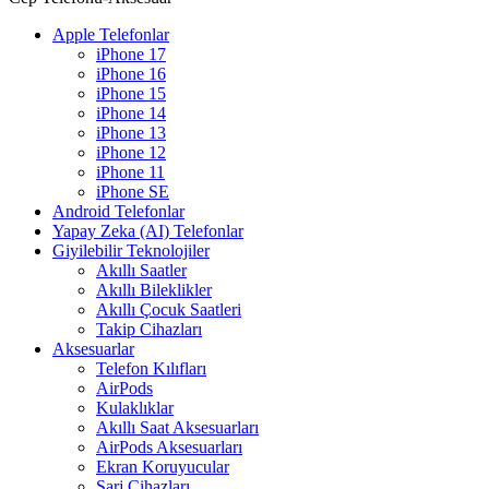
Apple Telefonlar
iPhone 17
iPhone 16
iPhone 15
iPhone 14
iPhone 13
iPhone 12
iPhone 11
iPhone SE
Android Telefonlar
Yapay Zeka (AI) Telefonlar
Giyilebilir Teknolojiler
Akıllı Saatler
Akıllı Bileklikler
Akıllı Çocuk Saatleri
Takip Cihazları
Aksesuarlar
Telefon Kılıfları
AirPods
Kulaklıklar
Akıllı Saat Aksesuarları
AirPods Aksesuarları
Ekran Koruyucular
Şarj Cihazları