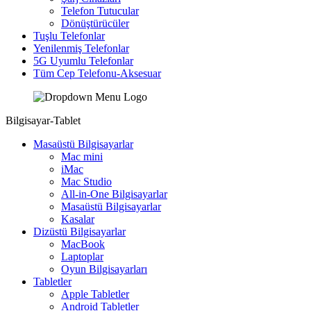
Telefon Tutucular
Dönüştürücüler
Tuşlu Telefonlar
Yenilenmiş Telefonlar
5G Uyumlu Telefonlar
Tüm Cep Telefonu-Aksesuar
Bilgisayar-Tablet
Masaüstü Bilgisayarlar
Mac mini
iMac
Mac Studio
All-in-One Bilgisayarlar
Masaüstü Bilgisayarlar
Kasalar
Dizüstü Bilgisayarlar
MacBook
Laptoplar
Oyun Bilgisayarları
Tabletler
Apple Tabletler
Android Tabletler