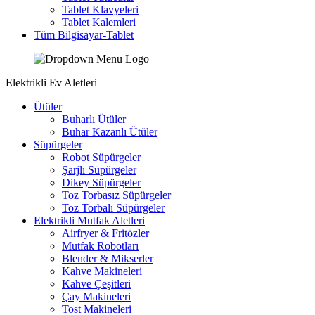
Tablet Klavyeleri
Tablet Kalemleri
Tüm Bilgisayar-Tablet
Elektrikli Ev Aletleri
Ütüler
Buharlı Ütüler
Buhar Kazanlı Ütüler
Süpürgeler
Robot Süpürgeler
Şarjlı Süpürgeler
Dikey Süpürgeler
Toz Torbasız Süpürgeler
Toz Torbalı Süpürgeler
Elektrikli Mutfak Aletleri
Airfryer & Fritözler
Mutfak Robotları
Blender & Mikserler
Kahve Makineleri
Kahve Çeşitleri
Çay Makineleri
Tost Makineleri