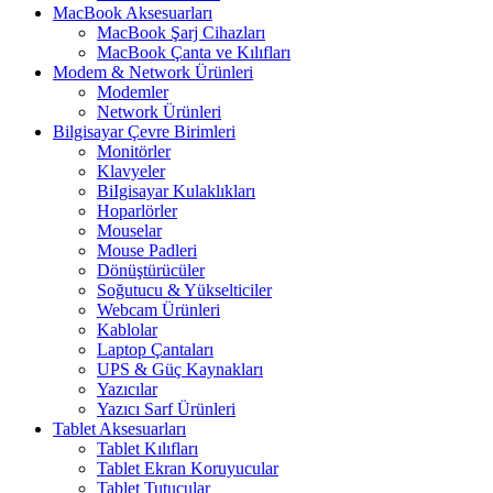
MacBook Aksesuarları
MacBook Şarj Cihazları
MacBook Çanta ve Kılıfları
Modem & Network Ürünleri
Modemler
Network Ürünleri
Bilgisayar Çevre Birimleri
Monitörler
Klavyeler
BiIgisayar Kulaklıkları
Hoparlörler
Mouselar
Mouse Padleri
Dönüştürücüler
Soğutucu & Yükselticiler
Webcam Ürünleri
Kablolar
Laptop Çantaları
UPS & Güç Kaynakları
Yazıcılar
Yazıcı Sarf Ürünleri
Tablet Aksesuarları
Tablet Kılıfları
Tablet Ekran Koruyucular
Tablet Tutucular