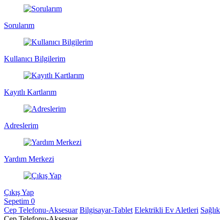
Sorularım
Kullanıcı Bilgilerim
Kayıtlı Kartlarım
Adreslerim
Yardım Merkezi
Çıkış Yap
Sepetim
0
Cep Telefonu-Aksesuar
Bilgisayar-Tablet
Elektrikli Ev Aletleri
Sağlı
Cep Telefonu-Aksesuar