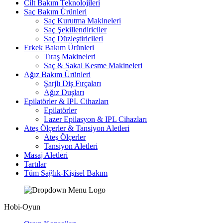
Cilt Bakım Teknolojileri
Saç Bakım Ürünleri
Saç Kurutma Makineleri
Saç Şekillendiriciler
Saç Düzleştiricileri
Erkek Bakım Ürünleri
Tıraş Makineleri
Saç & Sakal Kesme Makineleri
Ağız Bakım Ürünleri
Şarjlı Diş Fırçaları
Ağız Duşları
Epilatörler & IPL Cihazları
Epilatörler
Lazer Epilasyon & IPL Cihazları
Ateş Ölçerler & Tansiyon Aletleri
Ateş Ölçerler
Tansiyon Aletleri
Masaj Aletleri
Tartılar
Tüm Sağlık-Kişisel Bakım
Hobi-Oyun