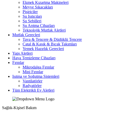
Ekmek Kızartma Makineleri
Meyve Sıkacakları
Pişiriciler
Su Isıtıcıları
Su Sebilleri
Su Arıtma Cihazları
Teknolojik Mutfak Aletleri
Mutfak Gereçleri
Tava & Tencere & Düdüklü Tencere
Çatal & Kaşık & Bıçak Takımları
Yemek Hazırlık Gereçleri
Yapı Aletleri
Hava Temizleme Cihazları
Fırınlar
Mikrodalga Fırınlar
Mini Fırınlar
Isıtma ve Soğutma Sistemleri
Vantilatörler
Radyatörler
Tüm Elektrikli Ev Aletleri
Sağlık-Kişisel Bakım