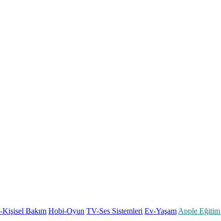
k-Kişisel Bakım
Hobi-Oyun
TV-Ses Sistemleri
Ev-Yaşam
Apple Eğitim