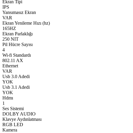
Ekran Tipi
IPS
Yansımasız Ekran
VAR
Ekran Yenileme Hızı (hz)
165HZ
Ekran Parlaklığı
250 NIT
Pil Hücre Sayısı
4
Wi-fi Standardı
802.11 AX
Ethernet
VAR
Usb 3.0 Adedi
YOK
Usb 3.1 Adedi
YOK
Hdmı
1
Ses Sistemi
DOLBY AUDIO
Klavye Aydınlatması
RGB LED
Kamera