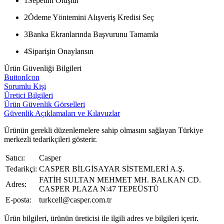
1
Sepetini Oluştur
2
Ödeme Yöntemini Alışveriş Kredisi Seç
3
Banka Ekranlarında Başvurunu Tamamla
4
Siparişin Onaylansın
Ürün Güvenliği Bilgileri
ButtonIcon
Sorumlu Kişi
Üretici Bilgileri
Ürün Güvenlik Görselleri
Güvenlik Açıklamaları ve Kılavuzlar
Ürünün gerekli düzenlemelere sahip olmasını sağlayan Türkiye
merkezli tedarikçileri gösterir.
Satıcı:
Casper
Tedarikçi:
CASPER BİLGİSAYAR SİSTEMLERİ A.Ş.
FATİH SULTAN MEHMET MH. BALKAN CD.
Adres:
CASPER PLAZA N:47 TEPEÜSTÜ
E-posta:
turkcell@casper.com.tr
Ürün bilgileri, ürünün üreticisi ile ilgili adres ve bilgileri içerir.