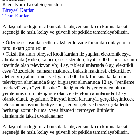
Kredi Kartı Taksit Seçenekleri
Bireysel Kartlar
Ticari Kartlar
Anlaşmalı olduğumuz bankalarla alışverişini kredi kartına taksit
seçeneği ile hızlı, kolay ve güvenli bir şekilde tamamlayabilirsin.
• Ödeme esnasında seçilen taksitlerde vade farkından dolayı tutar
farklılıkları görülebilir.
• Taksit üst sınırı bireysel kredi kartları ile yapılan elektronik eşya
alımlarında (Video, kamera, ses sistemleri, fiyatı 5.000 Türk lirasının
üzerinde olan televizyon vb) 4 ay, tablet alımlarında 6 ay, elektrikli
eşya (Buzdolabı, çamaşır makinesi, bulaşık makinesi, elektrikli ev
aletleri vb.) alımlarında ve fiyatı 5.000 Türk Lirasına kadar olan
televizyon alımlarında 9 ay, bilgisayar alımlarında 12 ay, “yenileme
merkezi” veya “yetkili satıcı” niteliğindeki iş yerlerinden alınan
yenilenmiş ürün niteliğinde olan cep telefonu alımlarında 12 ay
olarak olarak uygulanır. Bireysel kredi kartlarıyla gerçekleştirilecek
telekomünikasyon, hediye kart, hediye çeki ve benzeri şekillerde
herhangi somut bir mal veya hizmeti içermeyen ürünlerin
alımlarında taksit uygulanamaz.
Anlaşmalı olduğumuz bankalarla alışverişini kredi kartına taksit
seçeneği ile hızlı, kolay ve güvenli bir şekilde tamamlayabilirsin.