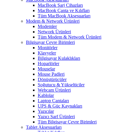
MacBook Şarj Cihazları
MacBook Çanta ve Kılıfları
Tüm MacBook Aksesuarları
Modem & Network Ürünleri
Modemler
Network Ürünleri
Tüm Modem & Network Ürünleri
Bilgisayar Çevre Birimleri
Monitörler
Klavyeler
BiIgisayar Kulaklıkları
Hoparlörler
Mouselar
Mouse Padleri
Dönüştürücüler
Soğutucu & Yükselticiler
Webcam Ürünleri
Kablolar
Laptop Çantaları
UPS & Güç Kaynakları
Yazıcılar
Yazıcı Sarf Ürünleri
Tüm Bilgisayar Çevre Birimleri
Tablet Aksesuarları