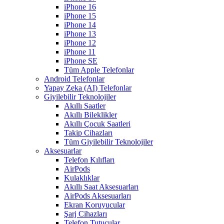
iPhone 16
iPhone 15
iPhone 14
iPhone 13
iPhone 12
iPhone 11
iPhone SE
Tüm Apple Telefonlar
Android Telefonlar
Yapay Zeka (AI) Telefonlar
Giyilebilir Teknolojiler
Akıllı Saatler
Akıllı Bileklikler
Akıllı Çocuk Saatleri
Takip Cihazları
Tüm Giyilebilir Teknolojiler
Aksesuarlar
Telefon Kılıfları
AirPods
Kulaklıklar
Akıllı Saat Aksesuarları
AirPods Aksesuarları
Ekran Koruyucular
Şarj Cihazları
Telefon Tutucular