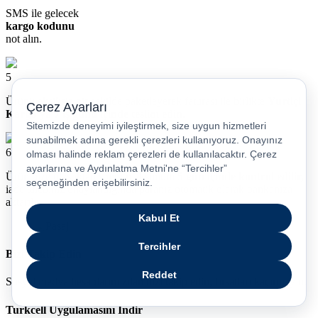
SMS ile gelecek
kargo kodunu
not alın.
5
Ürünü eksiksiz bir şekilde paketleyerek faturası ile birlikte
Yurtiçi
Kargo’ya 7 iş günü içinde teslim edin.
6
Ürün bize ulaştıktan sonra maksimum
5 gün içinde kontrol edilir,
iade talebiniz onaylandığında paranız otomatik olarak bankanıza
aktarılır.
Bizi Takip Edin
Sosyal medya hesaplarımızdan bizi takip edin, fırsatları kaçırmayın.
Turkcell Uygulamasını İndir