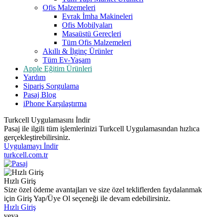
Ofis Malzemeleri
Evrak İmha Makineleri
Ofis Mobilyaları
Masaüstü Gereçleri
Tüm Ofis Malzemeleri
Akıllı & İlginç Ürünler
Tüm Ev-Yaşam
Apple Eğitim Ürünleri
Yardım
Sipariş Sorgulama
Pasaj Blog
iPhone Karşılaştırma
Turkcell Uygulamasını İndir
Pasaj ile ilgili tüm işlemlerinizi Turkcell Uygulamasından hızlıca
gerçekleştirebilirsiniz.
Uygulamayı İndir
turkcell.com.tr
Hızlı Giriş
Size özel ödeme avantajları ve size özel tekliflerden faydalanmak
için Giriş Yap/Üye Ol seçeneği ile devam edebilirsiniz.
Hızlı Giriş
veya