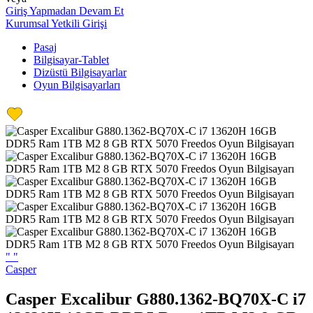
Giriş Yapmadan Devam Et
Kurumsal Yetkili Girişi
Pasaj
Bilgisayar-Tablet
Dizüstü Bilgisayarlar
Oyun Bilgisayarları
"
"
Casper
Casper Excalibur G880.1362-BQ70X-C i7