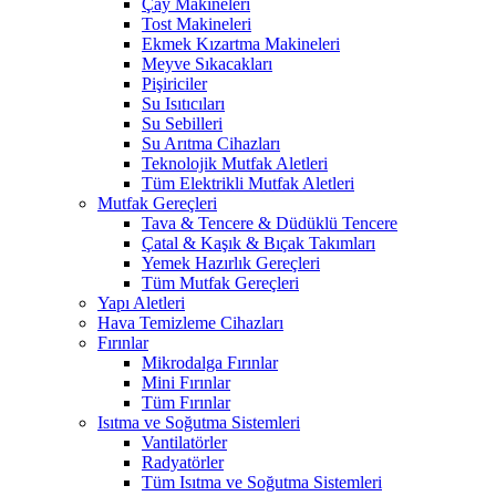
Çay Makineleri
Tost Makineleri
Ekmek Kızartma Makineleri
Meyve Sıkacakları
Pişiriciler
Su Isıtıcıları
Su Sebilleri
Su Arıtma Cihazları
Teknolojik Mutfak Aletleri
Tüm Elektrikli Mutfak Aletleri
Mutfak Gereçleri
Tava & Tencere & Düdüklü Tencere
Çatal & Kaşık & Bıçak Takımları
Yemek Hazırlık Gereçleri
Tüm Mutfak Gereçleri
Yapı Aletleri
Hava Temizleme Cihazları
Fırınlar
Mikrodalga Fırınlar
Mini Fırınlar
Tüm Fırınlar
Isıtma ve Soğutma Sistemleri
Vantilatörler
Radyatörler
Tüm Isıtma ve Soğutma Sistemleri