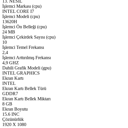
13. NESİL
İşlemci Markası (cpu)
INTEL CORE I7
İşlemci Modeli (cpu)
13620H
İşlemci Ön Belleği (cpu)
24 MB
İşlemci Çekirdek Sayısı (cpu)
10
İşlemci Temel Frekansı
2,4
İşlemci Arttırılmış Frekansı
4,9 GHZ
Dahili Grafik Modeli (gpu)
INTEL GRAPHICS
Ekran Kartı
INTEL
Ekran Kartı Bellek Türü
GDDR7
Ekran Kartı Bellek Miktarı
8 GB
Ekran Boyutu
15.6 INC
Çözünürlük
1920 X 1080