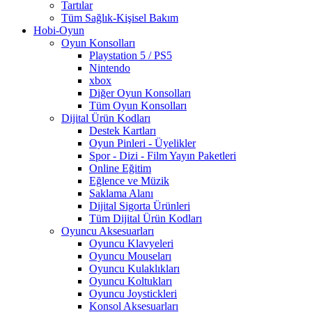
Tartılar
Tüm Sağlık-Kişisel Bakım
Hobi-Oyun
Oyun Konsolları
Playstation 5 / PS5
Nintendo
xbox
Diğer Oyun Konsolları
Tüm Oyun Konsolları
Dijital Ürün Kodları
Destek Kartları
Oyun Pinleri - Üyelikler
Spor - Dizi - Film Yayın Paketleri
Online Eğitim
Eğlence ve Müzik
Saklama Alanı
Dijital Sigorta Ürünleri
Tüm Dijital Ürün Kodları
Oyuncu Aksesuarları
Oyuncu Klavyeleri
Oyuncu Mouseları
Oyuncu Kulaklıkları
Oyuncu Koltukları
Oyuncu Joystickleri
Konsol Aksesuarları