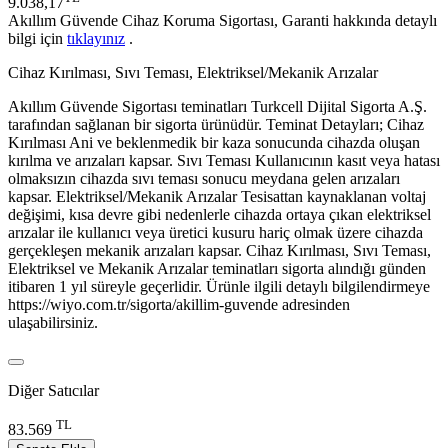
9.038,17
Akıllım Güvende Cihaz Koruma Sigortası, Garanti hakkında detaylı
bilgi için
tıklayınız
.
Cihaz Kırılması, Sıvı Teması, Elektriksel/Mekanik Arızalar
Akıllım Güvende Sigortası teminatları Turkcell Dijital Sigorta A.Ş.
tarafından sağlanan bir sigorta ürünüdür. Teminat Detayları; Cihaz
Kırılması Ani ve beklenmedik bir kaza sonucunda cihazda oluşan
kırılma ve arızaları kapsar. Sıvı Teması Kullanıcının kasıt veya hatası
olmaksızın cihazda sıvı teması sonucu meydana gelen arızaları
kapsar. Elektriksel/Mekanik Arızalar Tesisattan kaynaklanan voltaj
değişimi, kısa devre gibi nedenlerle cihazda ortaya çıkan elektriksel
arızalar ile kullanıcı veya üretici kusuru hariç olmak üzere cihazda
gerçekleşen mekanik arızaları kapsar. Cihaz Kırılması, Sıvı Teması,
Elektriksel ve Mekanik Arızalar teminatları sigorta alındığı günden
itibaren 1 yıl süreyle geçerlidir. Ürünle ilgili detaylı bilgilendirmeye
https://wiyo.com.tr/sigorta/akillim-guvende adresinden
ulaşabilirsiniz.
Diğer Satıcılar
TL
83.569