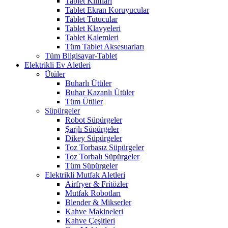
Tablet Kılıfları
Tablet Ekran Koruyucular
Tablet Tutucular
Tablet Klavyeleri
Tablet Kalemleri
Tüm Tablet Aksesuarları
Tüm Bilgisayar-Tablet
Elektrikli Ev Aletleri
Ütüler
Buharlı Ütüler
Buhar Kazanlı Ütüler
Tüm Ütüler
Süpürgeler
Robot Süpürgeler
Şarjlı Süpürgeler
Dikey Süpürgeler
Toz Torbasız Süpürgeler
Toz Torbalı Süpürgeler
Tüm Süpürgeler
Elektrikli Mutfak Aletleri
Airfryer & Fritözler
Mutfak Robotları
Blender & Mikserler
Kahve Makineleri
Kahve Çeşitleri