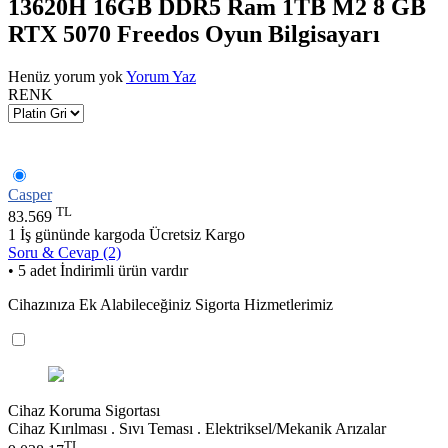
13620H 16GB DDR5 Ram 1TB M2 8 GB
RTX 5070 Freedos Oyun Bilgisayarı
Henüz yorum yok
Yorum Yaz
RENK
Casper
TL
83.569
1 İş gününde kargoda
Ücretsiz Kargo
Soru & Cevap (2)
• 5 adet İndirimli ürün vardır
Cihazınıza Ek Alabileceğiniz Sigorta Hizmetlerimiz
Cihaz Koruma Sigortası
Cihaz Kırılması . Sıvı Teması . Elektriksel/Mekanik Arızalar
TL