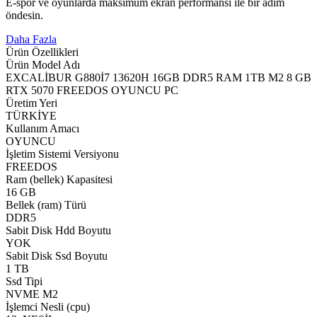
E-spor ve oyunlarda maksimum ekran performansı ile bir adım
öndesin.
Daha Fazla
Ürün Özellikleri
Ürün Model Adı
EXCALİBUR G880İ7 13620H 16GB DDR5 RAM 1TB M2 8 GB
RTX 5070 FREEDOS OYUNCU PC
Üretim Yeri
TÜRKİYE
Kullanım Amacı
OYUNCU
İşletim Sistemi Versiyonu
FREEDOS
Ram (bellek) Kapasitesi
16 GB
Bellek (ram) Türü
DDR5
Sabit Disk Hdd Boyutu
YOK
Sabit Disk Ssd Boyutu
1 TB
Ssd Tipi
NVME M2
İşlemci Nesli (cpu)