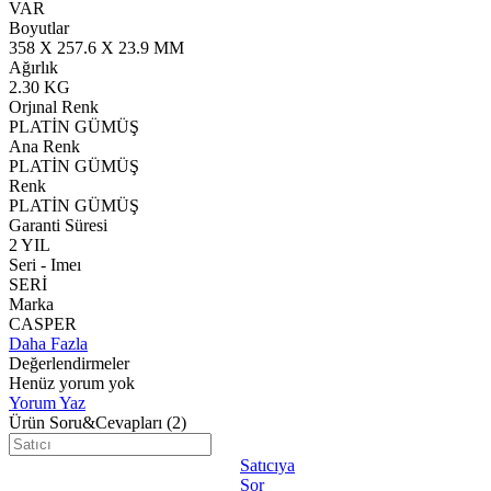
VAR
Boyutlar
358 X 257.6 X 23.9 MM
Ağırlık
2.30 KG
Orjınal Renk
PLATİN GÜMÜŞ
Ana Renk
PLATİN GÜMÜŞ
Renk
PLATİN GÜMÜŞ
Garanti Süresi
2 YIL
Seri - Imeı
SERİ
Marka
CASPER
Daha Fazla
Değerlendirmeler
Henüz yorum yok
Yorum Yaz
Ürün Soru&Cevapları
(2)
Satıcıya
Sor