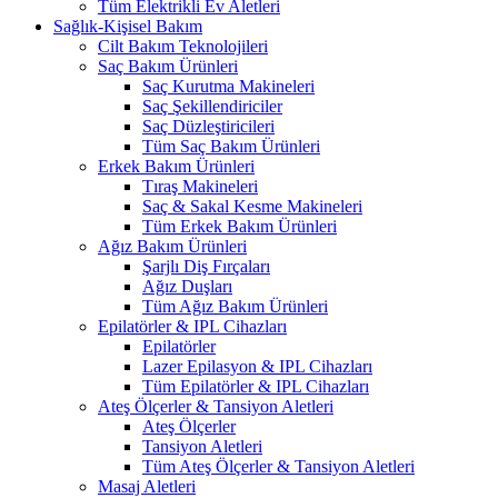
Tüm Elektrikli Ev Aletleri
Sağlık-Kişisel Bakım
Cilt Bakım Teknolojileri
Saç Bakım Ürünleri
Saç Kurutma Makineleri
Saç Şekillendiriciler
Saç Düzleştiricileri
Tüm Saç Bakım Ürünleri
Erkek Bakım Ürünleri
Tıraş Makineleri
Saç & Sakal Kesme Makineleri
Tüm Erkek Bakım Ürünleri
Ağız Bakım Ürünleri
Şarjlı Diş Fırçaları
Ağız Duşları
Tüm Ağız Bakım Ürünleri
Epilatörler & IPL Cihazları
Epilatörler
Lazer Epilasyon & IPL Cihazları
Tüm Epilatörler & IPL Cihazları
Ateş Ölçerler & Tansiyon Aletleri
Ateş Ölçerler
Tansiyon Aletleri
Tüm Ateş Ölçerler & Tansiyon Aletleri
Masaj Aletleri