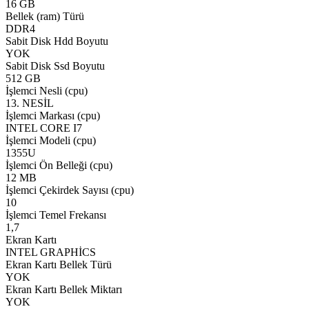
16 GB
Bellek (ram) Türü
DDR4
Sabit Disk Hdd Boyutu
YOK
Sabit Disk Ssd Boyutu
512 GB
İşlemci Nesli (cpu)
13. NESİL
İşlemci Markası (cpu)
INTEL CORE I7
İşlemci Modeli (cpu)
1355U
İşlemci Ön Belleği (cpu)
12 MB
İşlemci Çekirdek Sayısı (cpu)
10
İşlemci Temel Frekansı
1,7
Ekran Kartı
INTEL GRAPHİCS
Ekran Kartı Bellek Türü
YOK
Ekran Kartı Bellek Miktarı
YOK