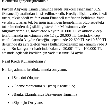
işlemlerini gerçekleştirebilirsin.
Paycell Alışveriş Limiti ürününde kredi Turkcell Finansman A.Ş.
(Financell) tarafından tahsis edilmektedir. Krediye ilişkin vade, taksit
tutarı, taksit adedi ve faiz oranı Financell tarafından belirlenir. Vade
ve taksit tutarları tek bir ürün üzerinden hesaplanmış olup sepetteki
tutar üzerinden değişiklik gösterebilir. Maksimum vade
bilgisayarlarda 12, tabletlerde 6 aydır. 20.000 TL ve altındaki cep
telefonlarında maksimum vade 12 ay, 20.000 TL üzerindeki cep
telefonlarında 3 aydır. Örneğin, sepetinizde 22.600 TL ve 19.500 TL
değerinde iki ayrı telefon varsa kullanabileceğiniz maksimum vade 3
aydır. Bu kategoriler haricinde kalan ve 50.001 TL – 100.000 TL
arasında açılacak krediler için vade üst sınırı 24 aydır.
Nasıl Kredi Kullanabilirim ?
Bir kaç adımda, krediniz anında onaylanır.
1
Sepetini Oluştur
2
Ödeme Yöntemini Alışveriş Kredisi Seç
3
Banka Ekranlarında Başvurunu Tamamla
4
Siparişin Onaylansın