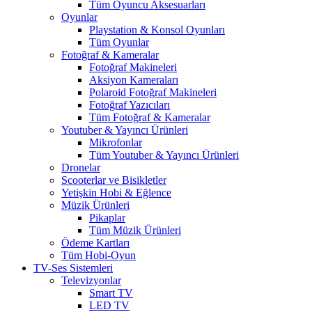
Tüm Oyuncu Aksesuarları
Oyunlar
Playstation & Konsol Oyunları
Tüm Oyunlar
Fotoğraf & Kameralar
Fotoğraf Makineleri
Aksiyon Kameraları
Polaroid Fotoğraf Makineleri
Fotoğraf Yazıcıları
Tüm Fotoğraf & Kameralar
Youtuber & Yayıncı Ürünleri
Mikrofonlar
Tüm Youtuber & Yayıncı Ürünleri
Dronelar
Scooterlar ve Bisikletler
Yetişkin Hobi & Eğlence
Müzik Ürünleri
Pikaplar
Tüm Müzik Ürünleri
Ödeme Kartları
Tüm Hobi-Oyun
TV-Ses Sistemleri
Televizyonlar
Smart TV
LED TV