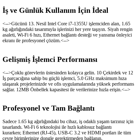
İş ve Günlük Kullanım İçin İdeal
<-->Gücünü 13. Nesil Intel Core i7-1355U işlemciden alan, 1.65
kg ağırlığındaki tasarımıyla işlerinizi her yere taşıyın. Siyah rengin
asaleti, Wi-Fi 6 hızı, Ethernet bağlantı desteği ve yansıma önleyici
ekranı ile profesyonel çözüm.<-->
Gelişmiş İşlemci Performansı
<-->Çoklu görevlerin üstesinden kolayca gelin. 10 Çekirdek ve 12
İş parçacığına sahip bu güçlü işlemci, 5.0 GHz maksimum hıza
ulaşarak projelerinizde ve ofis uygulamalarında yüksek performans
sağlar. 12MB Önbellek kapasitesi ile verilerinize hızla erişin.<-->
Profesyonel ve Tam Bağlantı
Sadece 1.65 kg ağırlığındaki bu cihaz, iş odaklı yaşam tarzınız için
tasarlandı. Wi-Fi 6 teknolojisi ile hızlı kablosuz bağlantı
kurarken; Ethernet (RJ-45), USB-C 3.2 ve HDMI portları ile tüm
çevre birimlerinize dongle gerektirmeden bağlanın.