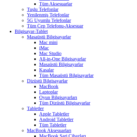
Tüm Aksesuarlar
Tuşlu Telefonlar
Yenilenmiş Telefonlar
5G Uyumlu Telefonlar
Tüm Cep Telefonu-Aksesuar
Bilgisayar-Tablet
Masaüstü Bilgisayarlar
Mac mini
iMac
Mac Studio
All-in-One Bilgisayarlar
Masaüstü Bilgisayarlar
Kasalar
Tüm Masaüstü Bilgisayarlar
Dizüstü Bilgisayarlar
MacBook
Laptoplar
Oyun Bilgisayarları
Tüm Dizüstü Bilgisayarlar
Tabletler
Apple Tabletler
Android Tabletler
Tüm Tabletler
MacBook Aksesuarları
MacBook Şarj Cihazları