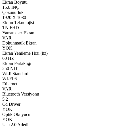
Ekran Boyutu
15.6 İNÇ
Çözünürlük
1920 X 1080
Ekran Teknolojisi
TN FHD
Yansımasız Ekran
VAR
Dokunmatik Ekran
YOK
Ekran Yenileme Hızı (hz)
60 HZ
Ekran Parlaklığı
250 NIT
Wi-fi Standardı
WI-FI 6
Ethernet
VAR
Bluetooth Versiyonu
5.2
Cd Driver
YOK
Optik Okuyucu
YOK
Usb 2.0 Adedi