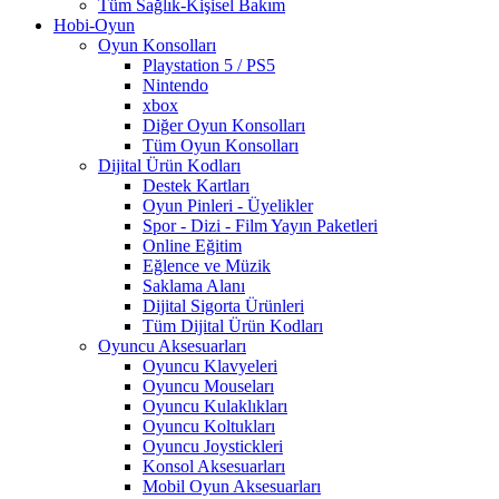
Tüm Sağlık-Kişisel Bakım
Hobi-Oyun
Oyun Konsolları
Playstation 5 / PS5
Nintendo
xbox
Diğer Oyun Konsolları
Tüm Oyun Konsolları
Dijital Ürün Kodları
Destek Kartları
Oyun Pinleri - Üyelikler
Spor - Dizi - Film Yayın Paketleri
Online Eğitim
Eğlence ve Müzik
Saklama Alanı
Dijital Sigorta Ürünleri
Tüm Dijital Ürün Kodları
Oyuncu Aksesuarları
Oyuncu Klavyeleri
Oyuncu Mouseları
Oyuncu Kulaklıkları
Oyuncu Koltukları
Oyuncu Joystickleri
Konsol Aksesuarları
Mobil Oyun Aksesuarları