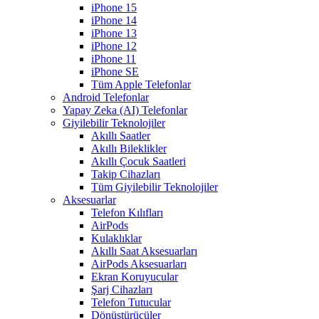
iPhone 15
iPhone 14
iPhone 13
iPhone 12
iPhone 11
iPhone SE
Tüm Apple Telefonlar
Android Telefonlar
Yapay Zeka (AI) Telefonlar
Giyilebilir Teknolojiler
Akıllı Saatler
Akıllı Bileklikler
Akıllı Çocuk Saatleri
Takip Cihazları
Tüm Giyilebilir Teknolojiler
Aksesuarlar
Telefon Kılıfları
AirPods
Kulaklıklar
Akıllı Saat Aksesuarları
AirPods Aksesuarları
Ekran Koruyucular
Şarj Cihazları
Telefon Tutucular
Dönüştürücüler