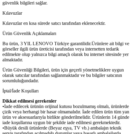
güvenlik bilgileri sağlar.
Kılavuzlar
Kılavuzlar en kısa sürede satıcı tarafından eklenecektir.
Ürün Güvenlik Açıklamaları
Bu ürün, 3 YIL LENOVO Türkiye garantilidir.Ürünlere ait bilgi ve
görseller ilgili ürün üreticisi tarafından veya internetten tedarik
edilmekte olup yalnızca bilgi amaçlı olarak bu internet sitesinde yer
almaktadır.
Ürün Güvenliği Bilgileri, ürün için geçerli yönetmeliklere uygun
olarak satıcılar tarafından sağlanmaktadır ve bu bilgiler satıcının
sorumluluğundadır.
İptal/İade Koşulları
Dikkat edilmesi gerekenler
•İade edilecek ürünün orijinal kutusu bozulmamış olmalı, ürünlerde
çizik veya herhangi bir hasar olmamalıdır. İade edilen ürün tüm yan
ürün ve aksesuarlarıyla birlikte gönderilmelidir. Ürünlerin 14 günde
iade koşullarına uygun bir şekilde iade edilmesi gerekmektedir.
•Büyük desili ürünlerde (Beyaz eşya, TV vb.) ambalajın teknik
servis tarafından açılmadığı durumlar veya hasarlı ambalajlarda