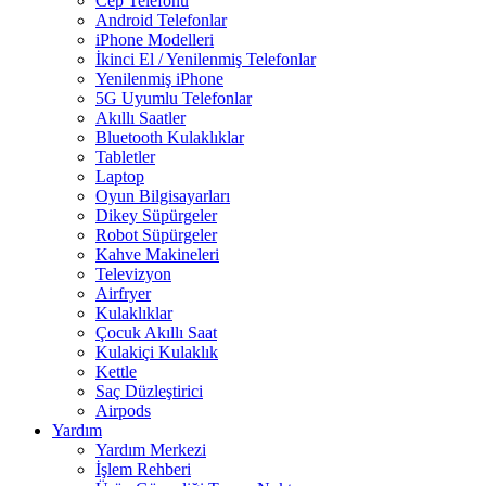
Cep Telefonu
Android Telefonlar
iPhone Modelleri
İkinci El / Yenilenmiş Telefonlar
Yenilenmiş iPhone
5G Uyumlu Telefonlar
Akıllı Saatler
Bluetooth Kulaklıklar
Tabletler
Laptop
Oyun Bilgisayarları
Dikey Süpürgeler
Robot Süpürgeler
Kahve Makineleri
Televizyon
Airfryer
Kulaklıklar
Çocuk Akıllı Saat
Kulakiçi Kulaklık
Kettle
Saç Düzleştirici
Airpods
Yardım
Yardım Merkezi
İşlem Rehberi