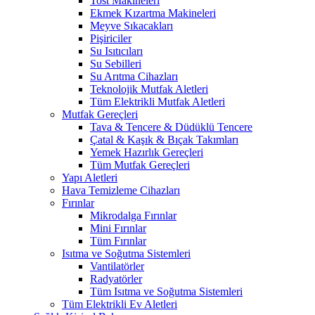
Tost Makineleri
Ekmek Kızartma Makineleri
Meyve Sıkacakları
Pişiriciler
Su Isıtıcıları
Su Sebilleri
Su Arıtma Cihazları
Teknolojik Mutfak Aletleri
Tüm Elektrikli Mutfak Aletleri
Mutfak Gereçleri
Tava & Tencere & Düdüklü Tencere
Çatal & Kaşık & Bıçak Takımları
Yemek Hazırlık Gereçleri
Tüm Mutfak Gereçleri
Yapı Aletleri
Hava Temizleme Cihazları
Fırınlar
Mikrodalga Fırınlar
Mini Fırınlar
Tüm Fırınlar
Isıtma ve Soğutma Sistemleri
Vantilatörler
Radyatörler
Tüm Isıtma ve Soğutma Sistemleri
Tüm Elektrikli Ev Aletleri