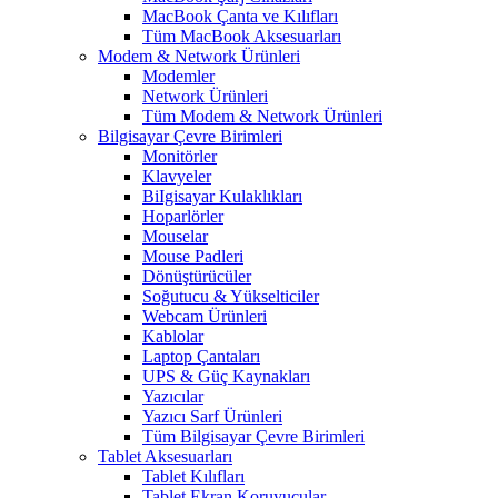
MacBook Çanta ve Kılıfları
Tüm MacBook Aksesuarları
Modem & Network Ürünleri
Modemler
Network Ürünleri
Tüm Modem & Network Ürünleri
Bilgisayar Çevre Birimleri
Monitörler
Klavyeler
BiIgisayar Kulaklıkları
Hoparlörler
Mouselar
Mouse Padleri
Dönüştürücüler
Soğutucu & Yükselticiler
Webcam Ürünleri
Kablolar
Laptop Çantaları
UPS & Güç Kaynakları
Yazıcılar
Yazıcı Sarf Ürünleri
Tüm Bilgisayar Çevre Birimleri
Tablet Aksesuarları
Tablet Kılıfları
Tablet Ekran Koruyucular