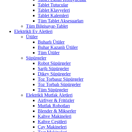
Tablet Tutucular
Tablet Klavyeleri
Tablet Kalemleri
Tüm Tablet Aksesuarları
Tüm Bilgisayar-Tablet
Elektrikli Ev Aletleri
Ütüler
Buharlı Ütüler
Buhar Kazanlı Ütüler
Tüm Ütüler
Süpürgeler
Robot Süpürgeler
Şarjlı Süpürgeler
Dikey Süpürgeler
Toz Torbasız Süpürgeler
Toz Torbalı Süpürgeler
Tüm Süpürgeler
Elektrikli Mutfak Aletleri
Airfryer & Fritözler
Mutfak Robotları
Blender & Mikserler
Kahve Makineleri
Kahve Çeşitleri
Çay Makineleri