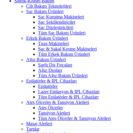
Sağlık-Kişisel Bakım
Cilt Bakım Teknolojileri
Saç Bakım Ürünleri
Saç Kurutma Makineleri
Saç Şekillendiriciler
Saç Düzleştiricileri
Tüm Saç Bakım Ürünleri
Erkek Bakım Ürünleri
Tıraş Makineleri
Saç & Sakal Kesme Makineleri
Tüm Erkek Bakım Ürünleri
Ağız Bakım Ürünleri
Şarjlı Diş Fırçaları
Ağız Duşları
Tüm Ağız Bakım Ürünleri
Epilatörler & IPL Cihazları
Epilatörler
Lazer Epilasyon & IPL Cihazları
Tüm Epilatörler & IPL Cihazları
Ateş Ölçerler & Tansiyon Aletleri
Ateş Ölçerler
Tansiyon Aletleri
Tüm Ateş Ölçerler & Tansiyon Aletleri
Masaj Aletleri
Tartılar