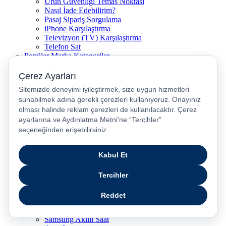
Ürün Güvenliği Temas Noktası
Nasıl İade Edebilirim?
Pasaj Sipariş Sorgulama
iPhone Karşılaştırma
Televizyon (TV) Karşılaştırma
Telefon Sat
Popüler Marka Kategoriler
Samsung Telefonlar
JBL Kulaklık
Philips Kahve Makinesi
Samsung Tablet
Dyson Saç Düzleştirici
Philips Dikey Süpürge
Philips Süpürge
Karaca Kahve Makinesi
Philips Airfryer
Apple Kulaklık
Dyson Hava Temizleyici
Huawei Akıllı Saat
Philips Ütü
JBL Hoparlör
Apple Tablet
Xiaomi Telefon
Xiaomi Akıllı Saat
Samsung Akıllı Saat