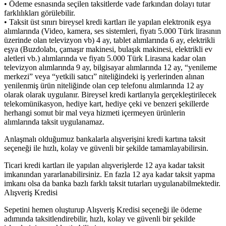
• Ödeme esnasında seçilen taksitlerde vade farkından dolayı tutar
farklılıkları görülebilir.
• Taksit üst sınırı bireysel kredi kartları ile yapılan elektronik eşya
alımlarında (Video, kamera, ses sistemleri, fiyatı 5.000 Türk lirasının
üzerinde olan televizyon vb) 4 ay, tablet alımlarında 6 ay, elektrikli
eşya (Buzdolabı, çamaşır makinesi, bulaşık makinesi, elektrikli ev
aletleri vb.) alımlarında ve fiyatı 5.000 Türk Lirasına kadar olan
televizyon alımlarında 9 ay, bilgisayar alımlarında 12 ay, “yenileme
merkezi” veya “yetkili satıcı” niteliğindeki iş yerlerinden alınan
yenilenmiş ürün niteliğinde olan cep telefonu alımlarında 12 ay
olarak olarak uygulanır. Bireysel kredi kartlarıyla gerçekleştirilecek
telekomünikasyon, hediye kart, hediye çeki ve benzeri şekillerde
herhangi somut bir mal veya hizmeti içermeyen ürünlerin
alımlarında taksit uygulanamaz.
Anlaşmalı olduğumuz bankalarla alışverişini kredi kartına taksit
seçeneği ile hızlı, kolay ve güvenli bir şekilde tamamlayabilirsin.
Ticari kredi kartları ile yapılan alışverişlerde 12 aya kadar taksit
imkanından yararlanabilirsiniz. En fazla 12 aya kadar taksit yapma
imkanı olsa da banka bazlı farklı taksit tutarları uygulanabilmektedir.
Alışveriş Kredisi
Sepetini hemen oluşturup Alışveriş Kredisi seçeneği ile ödeme
adımında taksitlendirebilir, hızlı, kolay ve güvenli bir şekilde