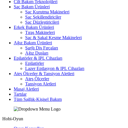
Cilt Bakım Teknolojileri
Saç Bakım Ürünleri
Saç Kurutma Makineleri
Saç Şekillendiriciler
Saç Düzleştiricileri
Erkek Bakım Ürünleri
Tıraş Makineleri
Saç & Sakal Kesme Makineleri
Ağız Bakım Ürünleri
Şarjlı Diş Fırçaları
Ağız Duşları
Epilatörler & IPL Cihazları
Epilatörler
Lazer Epilasyon & IPL Cihazları
Ateş Ölçerler & Tansiyon Aletleri
Ateş Ölçerler
Tansiyon Aletleri
Masaj Aletleri
Tartılar
Tüm Sağlık-Kişisel Bakım
Hobi-Oyun