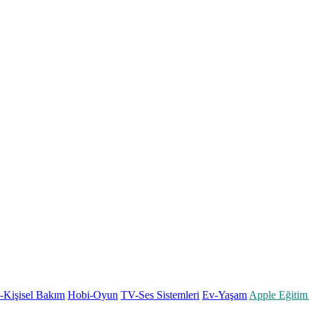
k-Kişisel Bakım
Hobi-Oyun
TV-Ses Sistemleri
Ev-Yaşam
Apple Eğitim