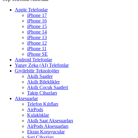
Apple Telefonlar
iPhone 17
iPhone 16
iPhone 15
iPhone 14
iPhone 13
iPhone 12
iPhone 11
iPhone SE
Android Telefonlar
Yapay Zeka (AI) Telefonlar
Giyilebilir Teknolojiler
Akıllı Saatler
Akıllı Bileklikler
Akıllı Çocuk Saatleri
Takip Cihazları
Aksesuarlar
Telefon Kılıfları
AirPods
Kulaklıklar
Akıllı Saat Aksesuarları
AirPods Aksesuarları
Ekran Koruyucular
Şarj Cihazları