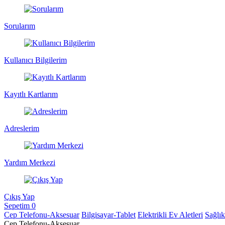
Sorularım
Kullanıcı Bilgilerim
Kayıtlı Kartlarım
Adreslerim
Yardım Merkezi
Çıkış Yap
Sepetim
0
Cep Telefonu-Aksesuar
Bilgisayar-Tablet
Elektrikli Ev Aletleri
Sağlı
Cep Telefonu-Aksesuar