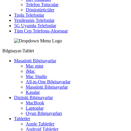
Telefon Tutucular
Dönüştürücüler
Tuşlu Telefonlar
Yenilenmiş Telefonlar
5G Uyumlu Telefonlar
Tüm Cep Telefonu-Aksesuar
Bilgisayar-Tablet
Masaüstü Bilgisayarlar
Mac mini
iMac
Mac Studio
All-in-One Bilgisayarlar
Masaüstü Bilgisayarlar
Kasalar
Dizüstü Bilgisayarlar
MacBook
Laptoplar
Oyun Bilgisayarları
Tabletler
Apple Tabletler
Android Tabletler