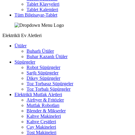
Tablet Klavyeleri
Tablet Kalemleri
Tüm Bilgisayar-Tablet
Elektrikli Ev Aletleri
Ütüler
Buharlı Ütüler
Buhar Kazanlı Ütüler
Süpürgeler
Robot Süpürgeler
Şarjlı Süpürgeler
Dikey Süpürgeler
Toz Torbasız Süpürgeler
Toz Torbalı Süpürgeler
Elektrikli Mutfak Aletleri
Airfryer & Fritözler
Mutfak Robotları
Blender & Mikserler
Kahve Makineleri
Kahve Çeşitleri
Çay Makineleri
Tost Makineleri