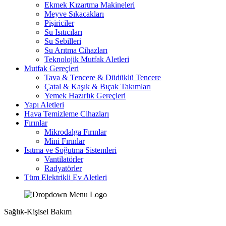
Ekmek Kızartma Makineleri
Meyve Sıkacakları
Pişiriciler
Su Isıtıcıları
Su Sebilleri
Su Arıtma Cihazları
Teknolojik Mutfak Aletleri
Mutfak Gereçleri
Tava & Tencere & Düdüklü Tencere
Çatal & Kaşık & Bıçak Takımları
Yemek Hazırlık Gereçleri
Yapı Aletleri
Hava Temizleme Cihazları
Fırınlar
Mikrodalga Fırınlar
Mini Fırınlar
Isıtma ve Soğutma Sistemleri
Vantilatörler
Radyatörler
Tüm Elektrikli Ev Aletleri
Sağlık-Kişisel Bakım