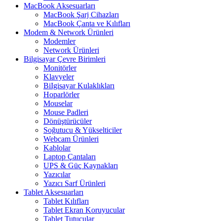
MacBook Aksesuarları
MacBook Şarj Cihazları
MacBook Çanta ve Kılıfları
Modem & Network Ürünleri
Modemler
Network Ürünleri
Bilgisayar Çevre Birimleri
Monitörler
Klavyeler
BiIgisayar Kulaklıkları
Hoparlörler
Mouselar
Mouse Padleri
Dönüştürücüler
Soğutucu & Yükselticiler
Webcam Ürünleri
Kablolar
Laptop Çantaları
UPS & Güç Kaynakları
Yazıcılar
Yazıcı Sarf Ürünleri
Tablet Aksesuarları
Tablet Kılıfları
Tablet Ekran Koruyucular
Tablet Tutucular