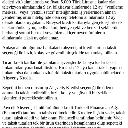
aletleri vb.) alımlarında ve fiyatı 5.000 Türk Lirasına kadar olan
televizyon alımlarında 9 ay, bilgisayar alımlarında 12 ay, “yenileme
merkezi” veya “yetkili satıcı” niteliğindeki iş yerlerinden alınan
yenilenmiş ürün niteliğinde olan cep telefonu alımlarında 12 ay
olarak olarak uygulanır. Bireysel kredi kartlarıyla gerçekleştirilecek
telekomünikasyon, hediye kart, hediye çeki ve benzeri şekillerde
herhangi somut bir mal veya hizmeti içermeyen ürünlerin
alımlarında taksit uygulanamaz.
Anlaşmalı olduğumuz bankalarla alışverişini kredi kartına taksit
seçeneği ile hızlı, kolay ve güvenli bir şekilde tamamlayabilirsin.
Ticari kredi kartları ile yapılan alışverişlerde 12 aya kadar taksit
imkanından yararlanabilirsiniz. En fazla 12 aya kadar taksit yapma
imkanı olsa da banka bazlı farklı taksit tutarları uygulanabilmektedir.
Alışveriş Kredisi
Sepetini hemen oluşturup Alışveriş Kredisi seçeneği ile ödeme
adımında taksitlendirebilir, hızlı, kolay ve güvenli bir şekilde
işlemlerini gerçekleştirebilirsin.
Paycell Alışveriş Limiti ürününde kredi Turkcell Finansman A.Ş.
(Financell) tarafından tahsis edilmektedir. Krediye ilişkin vade, taksit
tutarı, taksit adedi ve faiz oranı Financell tarafından belirlenir. Vade
ve taksit tutarları tek bir ürün üzerinden hesaplanmış olup sepetteki