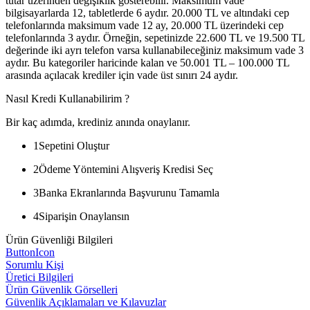
tutar üzerinden değişiklik gösterebilir. Maksimum vade
bilgisayarlarda 12, tabletlerde 6 aydır. 20.000 TL ve altındaki cep
telefonlarında maksimum vade 12 ay, 20.000 TL üzerindeki cep
telefonlarında 3 aydır. Örneğin, sepetinizde 22.600 TL ve 19.500 TL
değerinde iki ayrı telefon varsa kullanabileceğiniz maksimum vade 3
aydır. Bu kategoriler haricinde kalan ve 50.001 TL – 100.000 TL
arasında açılacak krediler için vade üst sınırı 24 aydır.
Nasıl Kredi Kullanabilirim ?
Bir kaç adımda, krediniz anında onaylanır.
1
Sepetini Oluştur
2
Ödeme Yöntemini Alışveriş Kredisi Seç
3
Banka Ekranlarında Başvurunu Tamamla
4
Siparişin Onaylansın
Ürün Güvenliği Bilgileri
ButtonIcon
Sorumlu Kişi
Üretici Bilgileri
Ürün Güvenlik Görselleri
Güvenlik Açıklamaları ve Kılavuzlar