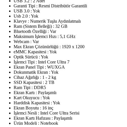
USB 3.2 : 2 Adet
Garanti Tipi : Resmi Distribütör Garantili
USB 3.0 : Yok
Usb 2.0 : Yok
Klavye : Numerik Tuşlu Aydınlatmalı
Ram (Sistem Belleği) : 32 GB
Bluetooth Özelliği : Var
Maksimum İşlemci Hızı : 5,1 GHz
Webcam : Var
Max Ekran Çözünürlüğü : 1920 x 1200
eMMC Kapasitesi : Yok
Optik Sürücü : Yok
İşlemci Tipi : Intel Core Ultra 7
Ekran Panel Tipi : WUXGA
Dokunmatik Ekran : Yok
Cihaz Ağırlığı : 1 - 2 kg
SSD Kapasitesi : 2 TB
Ram Tipi : DDR5
Ekran Kartı : Paylaşımlı
Kart Okuyucu : Yok
Harddisk Kapasitesi : Yok
Ekran Boyutu : 16 inç
İşlemci Nesli : Intel Core Ultra Serisi
Ekran Kartı Hafızası : Paylaşımlı
Ürün Modeli : Notebook