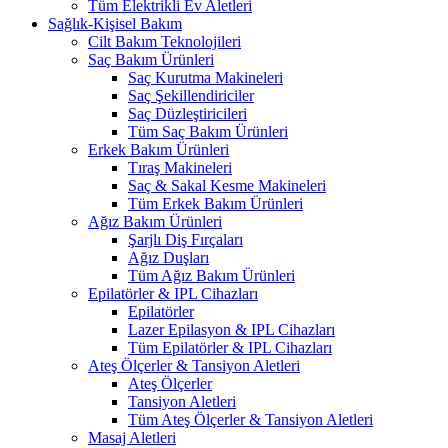
Tüm Elektrikli Ev Aletleri
Sağlık-Kişisel Bakım
Cilt Bakım Teknolojileri
Saç Bakım Ürünleri
Saç Kurutma Makineleri
Saç Şekillendiriciler
Saç Düzleştiricileri
Tüm Saç Bakım Ürünleri
Erkek Bakım Ürünleri
Tıraş Makineleri
Saç & Sakal Kesme Makineleri
Tüm Erkek Bakım Ürünleri
Ağız Bakım Ürünleri
Şarjlı Diş Fırçaları
Ağız Duşları
Tüm Ağız Bakım Ürünleri
Epilatörler & IPL Cihazları
Epilatörler
Lazer Epilasyon & IPL Cihazları
Tüm Epilatörler & IPL Cihazları
Ateş Ölçerler & Tansiyon Aletleri
Ateş Ölçerler
Tansiyon Aletleri
Tüm Ateş Ölçerler & Tansiyon Aletleri
Masaj Aletleri