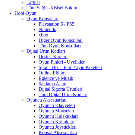
Tartılar
Tüm Sağlık-Kişisel Bakım
Hobi-Oyun
Oyun Konsolları
Playstation 5 / PS5
Nintendo
xbox
Diğer Oyun Konsolları
Tüm Oyun Konsolları
Dijital Ürün Kodları
Destek Kartları
Oyun Pinleri - Üyelikler
Spor - Dizi - Film Yayın Paketleri
Online Eğitim
Eğlence ve Müzik
Saklama Alanı
Dijital Sigorta Ürünleri
Tüm Dijital Ürün Kodları
Oyuncu Aksesuarları
Oyuncu Klavyeleri
Oyuncu Mouseları
Oyuncu Kulaklıkları
Oyuncu Koltukları
Oyuncu Joystickleri
Konsol Aksesuarları