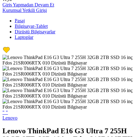
Giriş Yapmadan Devam Et
Kurumsal Yetkili Girişi
Pasaj
Bilgisayar-Tablet
Dizüstü Bilgisayarlar
Laptoplar
"
"
Lenovo
Lenovo ThinkPad E16 G3 Ultra 7 255H