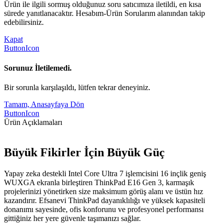
Ürün ile ilgili sormuş olduğunuz soru satıcımıza iletildi, en kısa
sürede yanıtlanacaktır. Hesabım-Ürün Sorularım alanından takip
edebilirsiniz.
Kapat
ButtonIcon
Sorunuz İletilemedi.
Bir sorunla karşılaşıldı, lütfen tekrar deneyiniz.
Tamam, Anasayfaya Dön
ButtonIcon
Ürün Açıklamaları
Büyük Fikirler İçin Büyük Güç
Yapay zeka destekli Intel Core Ultra 7 işlemcisini 16 inçlik geniş
WUXGA ekranla birleştiren ThinkPad E16 Gen 3, karmaşık
projelerinizi yönetirken size maksimum görüş alanı ve üstün hız
kazandırır. Efsanevi ThinkPad dayanıklılığı ve yüksek kapasiteli
donanımı sayesinde, ofis konforunu ve profesyonel performansı
gittiğiniz her yere güvenle taşımanızı sağlar.