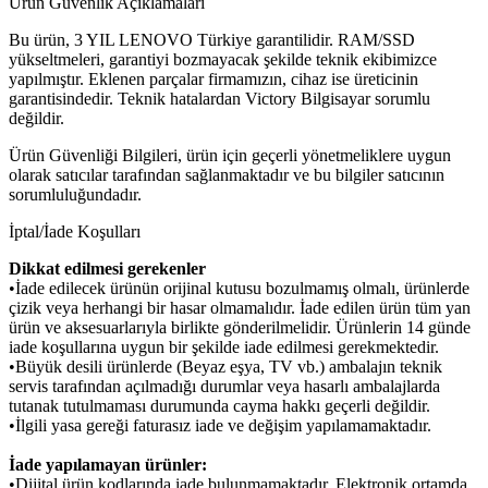
Ürün Güvenlik Açıklamaları
Bu ürün, 3 YIL LENOVO Türkiye garantilidir. RAM/SSD
yükseltmeleri, garantiyi bozmayacak şekilde teknik ekibimizce
yapılmıştır. Eklenen parçalar firmamızın, cihaz ise üreticinin
garantisindedir. Teknik hatalardan Victory Bilgisayar sorumlu
değildir.
Ürün Güvenliği Bilgileri, ürün için geçerli yönetmeliklere uygun
olarak satıcılar tarafından sağlanmaktadır ve bu bilgiler satıcının
sorumluluğundadır.
İptal/İade Koşulları
Dikkat edilmesi gerekenler
•İade edilecek ürünün orijinal kutusu bozulmamış olmalı, ürünlerde
çizik veya herhangi bir hasar olmamalıdır. İade edilen ürün tüm yan
ürün ve aksesuarlarıyla birlikte gönderilmelidir. Ürünlerin 14 günde
iade koşullarına uygun bir şekilde iade edilmesi gerekmektedir.
•Büyük desili ürünlerde (Beyaz eşya, TV vb.) ambalajın teknik
servis tarafından açılmadığı durumlar veya hasarlı ambalajlarda
tutanak tutulmaması durumunda cayma hakkı geçerli değildir.
•İlgili yasa gereği faturasız iade ve değişim yapılamamaktadır.
İade yapılamayan ürünler:
•Dijital ürün kodlarında iade bulunmamaktadır. Elektronik ortamda