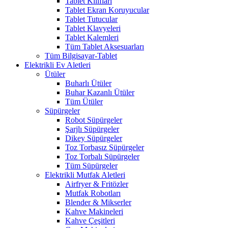
Tablet Kılıfları
Tablet Ekran Koruyucular
Tablet Tutucular
Tablet Klavyeleri
Tablet Kalemleri
Tüm Tablet Aksesuarları
Tüm Bilgisayar-Tablet
Elektrikli Ev Aletleri
Ütüler
Buharlı Ütüler
Buhar Kazanlı Ütüler
Tüm Ütüler
Süpürgeler
Robot Süpürgeler
Şarjlı Süpürgeler
Dikey Süpürgeler
Toz Torbasız Süpürgeler
Toz Torbalı Süpürgeler
Tüm Süpürgeler
Elektrikli Mutfak Aletleri
Airfryer & Fritözler
Mutfak Robotları
Blender & Mikserler
Kahve Makineleri
Kahve Çeşitleri