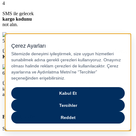
4
SMS ile gelecek
kargo kodunu
not alın.
5
Ürünü eksiksiz bir şekilde paketleyerek faturası ile birlikte
Yurtiçi
Kargo’ya 7 iş günü içinde teslim edin.
6
Ürün bize ulaştıktan sonra maksimum
5 gün içinde kontrol edilir,
iade talebiniz onaylandığında paranız otomatik olarak bankanıza
aktarılır.
Bizi Takip Edin
Sosyal medya hesaplarımızdan bizi takip edin, fırsatları kaçırmayın.