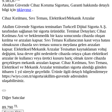
9.585,87
Akıllım Güvende Cihaz Koruma Sigortası, Garanti hakkında detaylı
bilgi için
tıklayınız
.
Cihaz Kırılması, Sıvı Teması, Elektriksel/Mekanik Arızalar
Akıllım Güvende Sigortası teminatları Turkcell Dijital Sigorta A.Ş.
tarafından sağlanan bir sigorta ürünüdür. Teminat Detayları; Cihaz
Kırılması Ani ve beklenmedik bir kaza sonucunda cihazda oluşan
kırılma ve arızaları kapsar. Sıvı Teması Kullanıcının kasıt veya hatası
olmaksızın cihazda sıvı teması sonucu meydana gelen arızaları
kapsar. Elektriksel/Mekanik Arızalar Tesisattan kaynaklanan voltaj
değişimi, kısa devre gibi nedenlerle cihazda ortaya çıkan elektriksel
arızalar ile kullanıcı veya üretici kusuru hariç olmak üzere cihazda
gerçekleşen mekanik arızaları kapsar. Cihaz Kırılması, Sıvı Teması,
Elektriksel ve Mekanik Arızalar teminatları sigorta alındığı günden
itibaren 1 yıl süreyle geçerlidir. Ürünle ilgili detaylı bilgilendirmeye
https://wiyo.com.tr/sigorta/akillim-guvende adresinden
ulaşabilirsiniz.
Diğer Satıcılar
TL
89.790