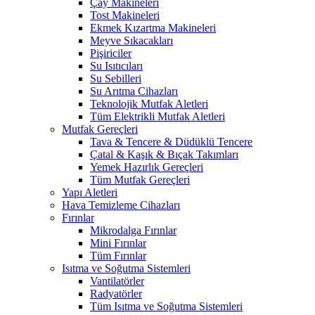
Çay Makineleri
Tost Makineleri
Ekmek Kızartma Makineleri
Meyve Sıkacakları
Pişiriciler
Su Isıtıcıları
Su Sebilleri
Su Arıtma Cihazları
Teknolojik Mutfak Aletleri
Tüm Elektrikli Mutfak Aletleri
Mutfak Gereçleri
Tava & Tencere & Düdüklü Tencere
Çatal & Kaşık & Bıçak Takımları
Yemek Hazırlık Gereçleri
Tüm Mutfak Gereçleri
Yapı Aletleri
Hava Temizleme Cihazları
Fırınlar
Mikrodalga Fırınlar
Mini Fırınlar
Tüm Fırınlar
Isıtma ve Soğutma Sistemleri
Vantilatörler
Radyatörler
Tüm Isıtma ve Soğutma Sistemleri