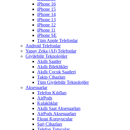
iPhone 16
iPhone 15
iPhone 14
iPhone 13
iPhone 12
iPhone 11
iPhone SE
Tüm Apple Telefonlar
Android Telefonlar
Yapay Zeka (AI) Telefonlar
Giyilebilir Teknolojiler
Akıllı Saatler
Akıllı Bileklikler
Akıllı Çocuk Saatleri
Takip Cihazları
Tüm Giyilebilir Teknolojiler
Aksesuarlar
Telefon Kılıfları
AirPods
Kulaklıklar
Akıllı Saat Aksesuarları
AirPods Aksesuarları
Ekran Koruyucular
Şarj Cihazları
Telefon Tutucular