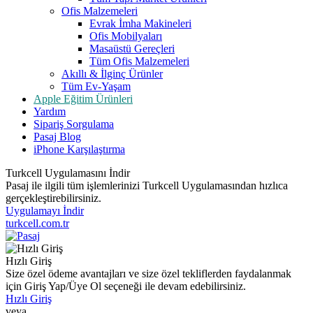
Ofis Malzemeleri
Evrak İmha Makineleri
Ofis Mobilyaları
Masaüstü Gereçleri
Tüm Ofis Malzemeleri
Akıllı & İlginç Ürünler
Tüm Ev-Yaşam
Apple Eğitim Ürünleri
Yardım
Sipariş Sorgulama
Pasaj Blog
iPhone Karşılaştırma
Turkcell Uygulamasını İndir
Pasaj ile ilgili tüm işlemlerinizi Turkcell Uygulamasından hızlıca
gerçekleştirebilirsiniz.
Uygulamayı İndir
turkcell.com.tr
Hızlı Giriş
Size özel ödeme avantajları ve size özel tekliflerden faydalanmak
için Giriş Yap/Üye Ol seçeneği ile devam edebilirsiniz.
Hızlı Giriş
veya