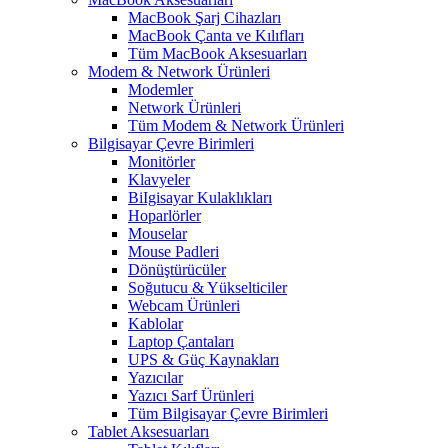
MacBook Şarj Cihazları
MacBook Çanta ve Kılıfları
Tüm MacBook Aksesuarları
Modem & Network Ürünleri
Modemler
Network Ürünleri
Tüm Modem & Network Ürünleri
Bilgisayar Çevre Birimleri
Monitörler
Klavyeler
BiIgisayar Kulaklıkları
Hoparlörler
Mouselar
Mouse Padleri
Dönüştürücüler
Soğutucu & Yükselticiler
Webcam Ürünleri
Kablolar
Laptop Çantaları
UPS & Güç Kaynakları
Yazıcılar
Yazıcı Sarf Ürünleri
Tüm Bilgisayar Çevre Birimleri
Tablet Aksesuarları