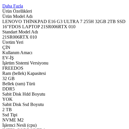
Daha Fazla
Ürün Özellikleri
Ürün Model Adı
LENOVO THİNKPAD E16 G3 ULTRA 7 255H 32GB 2TB SSD
16"FDOS LAPTOP 21SR006RTX 010
Standart Model Adı
21SR006RTX 010
Üretim Yeri
ÇİN
Kullanım Amacı
EV-İŞ
İşletim Sistemi Versiyonu
FREEDOS
Ram (bellek) Kapasitesi
32 GB
Bellek (ram) Türü
DDR5
Sabit Disk Hdd Boyutu
YOK
Sabit Disk Ssd Boyutu
2 TB
Ssd Tipi
NVME M2
İşlemci Nesli (cpu)