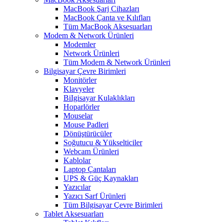
MacBook Şarj Cihazları
MacBook Çanta ve Kılıfları
Tüm MacBook Aksesuarları
Modem & Network Ürünleri
Modemler
Network Ürünleri
Tüm Modem & Network Ürünleri
Bilgisayar Çevre Birimleri
Monitörler
Klavyeler
BiIgisayar Kulaklıkları
Hoparlörler
Mouselar
Mouse Padleri
Dönüştürücüler
Soğutucu & Yükselticiler
Webcam Ürünleri
Kablolar
Laptop Çantaları
UPS & Güç Kaynakları
Yazıcılar
Yazıcı Sarf Ürünleri
Tüm Bilgisayar Çevre Birimleri
Tablet Aksesuarları