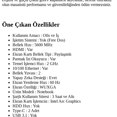
olun masaüstü performansı ve güvenilirliğinden ödün vermezsiniz.
Öne Çıkan Özellikler
Kullanım Amacı : Ofis ve İş
İşletim Sistemi : Yok (Free Dos)
Bellek Hızı : 5600 MHz
HDMI : Var
Ekran Kartı Bellek Tipi : Paylaşımlı
Parmak İzi Okuyucu : Var
Temel İşlemci Hızı : 2 GHz
10/100 Ethernet : Var
Bellek Yuvası : 2
Yapay Zeka Desteği : Evet
Ekran Yenileme Hızı : 60 Hz
Ekran Özelliği : WUXGA
Ürün Modeli : Notebook
Şarjlı Kullanım Süresi : 3 Saat ve Altı
Ekran Kartı İşlemcisi : Intel Arc Graphics
HDD Hızı : Yok
Type-C : 2 Adet
USB 3.1 : Yok