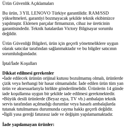
Ürün Güvenlik Açıklamaları
Bu ürün, 3 YIL LENOVO Türkiye garantilidir. RAM/SSD
yükseltmeleri, garantiyi bozmayacak şekilde teknik ekibimizce
yapılmıştır. Eklenen parçalar firmamızın, cihaz ise üreticinin
garantisindedir. Teknik hatalardan Victory Bilgisayar sorumlu
değildir.
Ürün Güvenliği Bilgileri, ürün için geçerli yönetmeliklere uygun
olarak satıcılar tarafından sağlanmaktadır ve bu bilgiler satıcının
sorumluluğundadır.
İptal/İade Koşulları
Dikkat edilmesi gerekenler
•İade edilecek ürünün orijinal kutusu bozulmamış olmalı, ürünlerde
çizik veya herhangi bir hasar olmamalıdır. İade edilen ürün tüm yan
ürün ve aksesuarlarıyla birlikte gönderilmelidir. Ürünlerin 14 günde
iade koşullarına uygun bir şekilde iade edilmesi gerekmektedir.
•Büyük desili ürünlerde (Beyaz eşya, TV vb.) ambalajın teknik
servis tarafından açılmadığı durumlar veya hasarlı ambalajlarda
tutanak tutulmaması durumunda cayma hakkı geçerli değildir.
•İlgili yasa gereği faturasız iade ve değişim yapılamamaktadır.
İade yapılamayan ürünler: