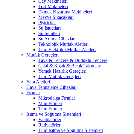
Çay Makineleri
Tost Makineleri
Ekmek Kızartma Makineleri
Meyve Sıkacakları
Pişiriciler
Su Isıtıcıları
Su Sebilleri
Su Arıtma Cihazları
Teknolojik Mutfak Aletleri
Tüm Elektrikli Mutfak Aletleri
Mutfak Gereçleri
Tava & Tencere & Düdüklü Tencere
Çatal & Kaşık & Bıçak Takımları
Yemek Hazırlık Gereçleri
Tüm Mutfak Gereçleri
Yapı Aletleri
Hava Temizleme Cihazları
Fırınlar
Mikrodalga Fırınlar
Mini Fırınlar
Tüm Fırınlar
Isıtma ve Soğutma Sistemleri
Vantilatörler
Radyatörler
Tüm Isıtma ve Soğutma Sistemleri