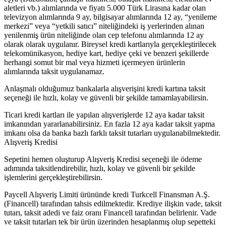
aletleri vb.) alımlarında ve fiyatı 5.000 Türk Lirasına kadar olan
televizyon alımlarında 9 ay, bilgisayar alımlarında 12 ay, “yenileme
merkezi” veya “yetkili satıcı” niteliğindeki iş yerlerinden alınan
yenilenmiş ürün niteliğinde olan cep telefonu alımlarında 12 ay
olarak olarak uygulanır. Bireysel kredi kartlarıyla gerçekleştirilecek
telekomünikasyon, hediye kart, hediye çeki ve benzeri şekillerde
herhangi somut bir mal veya hizmeti içermeyen ürünlerin
alımlarında taksit uygulanamaz.
Anlaşmalı olduğumuz bankalarla alışverişini kredi kartına taksit
seçeneği ile hızlı, kolay ve güvenli bir şekilde tamamlayabilirsin.
Ticari kredi kartları ile yapılan alışverişlerde 12 aya kadar taksit
imkanından yararlanabilirsiniz. En fazla 12 aya kadar taksit yapma
imkanı olsa da banka bazlı farklı taksit tutarları uygulanabilmektedir.
Alışveriş Kredisi
Sepetini hemen oluşturup Alışveriş Kredisi seçeneği ile ödeme
adımında taksitlendirebilir, hızlı, kolay ve güvenli bir şekilde
işlemlerini gerçekleştirebilirsin.
Paycell Alışveriş Limiti ürününde kredi Turkcell Finansman A.Ş.
(Financell) tarafından tahsis edilmektedir. Krediye ilişkin vade, taksit
tutarı, taksit adedi ve faiz oranı Financell tarafından belirlenir. Vade
ve taksit tutarları tek bir ürün üzerinden hesaplanmış olup sepetteki