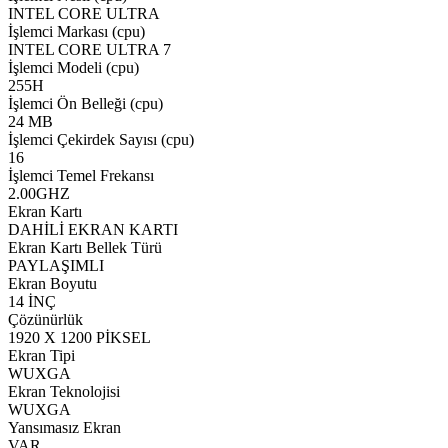
INTEL CORE ULTRA
İşlemci Markası (cpu)
INTEL CORE ULTRA 7
İşlemci Modeli (cpu)
255H
İşlemci Ön Belleği (cpu)
24 MB
İşlemci Çekirdek Sayısı (cpu)
16
İşlemci Temel Frekansı
2.00GHZ
Ekran Kartı
DAHİLİ EKRAN KARTI
Ekran Kartı Bellek Türü
PAYLAŞIMLI
Ekran Boyutu
14 İNÇ
Çözünürlük
1920 X 1200 PİKSEL
Ekran Tipi
WUXGA
Ekran Teknolojisi
WUXGA
Yansımasız Ekran
VAR