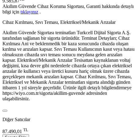
9.585,87
Akıllım Güvende Cihaz Koruma Sigortası, Garanti hakkında detaylı
bilgi için
tıklayınız
.
Cihaz Kırılması, Sıvı Teması, Elektriksel/Mekanik Arızalar
Akıllım Güvende Sigortası teminatları Turkcell Dijital Sigorta A.Ş.
tarafından sağlanan bir sigorta ürünüdür. Teminat Detayları; Cihaz
Kırılması Ani ve beklenmedik bir kaza sonucunda cihazda oluşan
kırılma ve arızaları kapsar. Sıvı Teması Kullanıcının kasıt veya hatası
olmaksızın cihazda sıvı teması sonucu meydana gelen arızaları
kapsar. Elektriksel/Mekanik Arızalar Tesisattan kaynaklanan voltaj
değişimi, kısa devre gibi nedenlerle cihazda ortaya çıkan elektriksel
arızalar ile kullanıcı veya üretici kusuru hariç olmak üzere cihazda
gerçekleşen mekanik arızaları kapsar. Cihaz Kırılması, Sıvı Teması,
Elektriksel ve Mekanik Arızalar teminatları sigorta alındığı günden
itibaren 1 yıl süreyle geçerlidir. Ürünle ilgili detaylı bilgilendirmeye
https://wiyo.com.tr/sigorta/akillim-guvende adresinden
ulaşabilirsiniz.
Diğer Satıcılar
TL
87.490,01