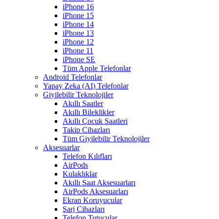
iPhone 16
iPhone 15
iPhone 14
iPhone 13
iPhone 12
iPhone 11
iPhone SE
Tüm Apple Telefonlar
Android Telefonlar
Yapay Zeka (AI) Telefonlar
Giyilebilir Teknolojiler
Akıllı Saatler
Akıllı Bileklikler
Akıllı Çocuk Saatleri
Takip Cihazları
Tüm Giyilebilir Teknolojiler
Aksesuarlar
Telefon Kılıfları
AirPods
Kulaklıklar
Akıllı Saat Aksesuarları
AirPods Aksesuarları
Ekran Koruyucular
Şarj Cihazları
Telefon Tutucular