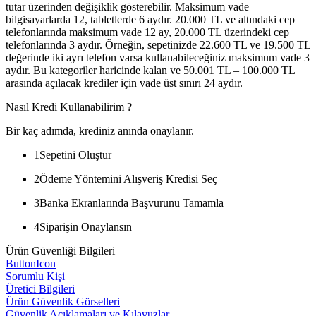
tutar üzerinden değişiklik gösterebilir. Maksimum vade
bilgisayarlarda 12, tabletlerde 6 aydır. 20.000 TL ve altındaki cep
telefonlarında maksimum vade 12 ay, 20.000 TL üzerindeki cep
telefonlarında 3 aydır. Örneğin, sepetinizde 22.600 TL ve 19.500 TL
değerinde iki ayrı telefon varsa kullanabileceğiniz maksimum vade 3
aydır. Bu kategoriler haricinde kalan ve 50.001 TL – 100.000 TL
arasında açılacak krediler için vade üst sınırı 24 aydır.
Nasıl Kredi Kullanabilirim ?
Bir kaç adımda, krediniz anında onaylanır.
1
Sepetini Oluştur
2
Ödeme Yöntemini Alışveriş Kredisi Seç
3
Banka Ekranlarında Başvurunu Tamamla
4
Siparişin Onaylansın
Ürün Güvenliği Bilgileri
ButtonIcon
Sorumlu Kişi
Üretici Bilgileri
Ürün Güvenlik Görselleri
Güvenlik Açıklamaları ve Kılavuzlar