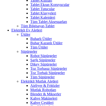
Tablet Kılıfları
Tablet Ekran Koruyucular
Tablet Tutucular
Tablet Klavyeleri
Tablet Kalemleri
Tüm Tablet Aksesuarları
Tüm Bilgisayar-Tablet
Elektrikli Ev Aletleri
Ütüler
Buharlı Ütüler
Buhar Kazanlı Ütüler
Tüm Ütüler
Süpürgeler
Robot Süpürgeler
Şarjlı Süpürgeler
Dikey Süpürgeler
Toz Torbasız Süpürgeler
Toz Torbalı Süpürgeler
Tüm Süpürgeler
Elektrikli Mutfak Aletleri
Airfryer & Fritözler
Mutfak Robotları
Blender & Mikserler
Kahve Makineleri
Kahve Çeşitleri