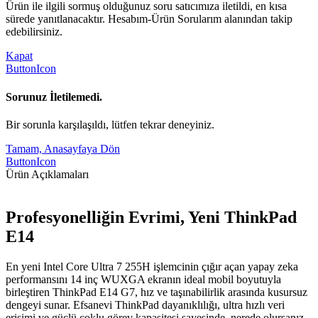
Ürün ile ilgili sormuş olduğunuz soru satıcımıza iletildi, en kısa
sürede yanıtlanacaktır. Hesabım-Ürün Sorularım alanından takip
edebilirsiniz.
Kapat
ButtonIcon
Sorunuz İletilemedi.
Bir sorunla karşılaşıldı, lütfen tekrar deneyiniz.
Tamam, Anasayfaya Dön
ButtonIcon
Ürün Açıklamaları
Profesyonelliğin Evrimi, Yeni ThinkPad
E14
En yeni Intel Core Ultra 7 255H işlemcinin çığır açan yapay zeka
performansını 14 inç WUXGA ekranın ideal mobil boyutuyla
birleştiren ThinkPad E14 G7, hız ve taşınabilirlik arasında kusursuz
dengeyi sunar. Efsanevi ThinkPad dayanıklılığı, ultra hızlı veri
erişimi ve güçlü çoklu görev kapasitesi sayesinde, nerede olursanız