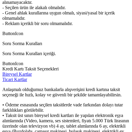
alınamayacaktır.
- Seçilen ürün ile alakalı olmalıdır.
- Genel ahlak kurallarına uygun olmalı, siyasi/yasal bir içerik
olmamalıdır.
- Reklam içerikli bir soru olmamalıdır.
ButtonIcon
Soru Sorma Kuralları
Soru Sorma Kuralları içeriği.
ButtonIcon
Kredi Kartı Taksit Seçenekleri
Bireysel Kartlar
Ticari Kartlar
Anlaşmalı olduğumuz bankalarla alışverişini kredi kartına taksit
seçeneği ile hızlı, kolay ve güvenli bir şekilde tamamlayabilirsin.
• Ödeme esnasında seçilen taksitlerde vade farkından dolayı tutar
farklılıkları görülebilir.
• Taksit üst sınırı bireysel kredi kartları ile yapılan elektronik eşya
alımlarında (Video, kamera, ses sistemleri, fiyatı 5.000 Türk lirasının
üzerinde olan televizyon vb) 4 ay, tablet alımlarında 6 ay, elektrikli
eşya (Buzdolabı, çamaşır makinesi, bulaşık makinesi, elektrikli ev