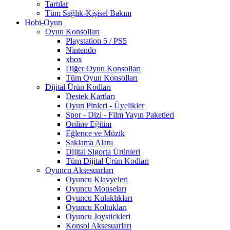
Tartılar
Tüm Sağlık-Kişisel Bakım
Hobi-Oyun
Oyun Konsolları
Playstation 5 / PS5
Nintendo
xbox
Diğer Oyun Konsolları
Tüm Oyun Konsolları
Dijital Ürün Kodları
Destek Kartları
Oyun Pinleri - Üyelikler
Spor - Dizi - Film Yayın Paketleri
Online Eğitim
Eğlence ve Müzik
Saklama Alanı
Dijital Sigorta Ürünleri
Tüm Dijital Ürün Kodları
Oyuncu Aksesuarları
Oyuncu Klavyeleri
Oyuncu Mouseları
Oyuncu Kulaklıkları
Oyuncu Koltukları
Oyuncu Joystickleri
Konsol Aksesuarları