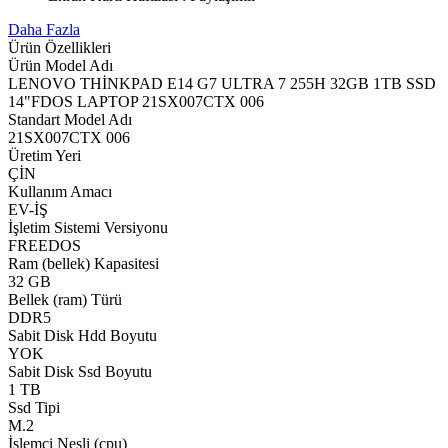
Daha Fazla
Ürün Özellikleri
Ürün Model Adı
LENOVO THİNKPAD E14 G7 ULTRA 7 255H 32GB 1TB SSD
14"FDOS LAPTOP 21SX007CTX 006
Standart Model Adı
21SX007CTX 006
Üretim Yeri
ÇİN
Kullanım Amacı
EV-İŞ
İşletim Sistemi Versiyonu
FREEDOS
Ram (bellek) Kapasitesi
32 GB
Bellek (ram) Türü
DDR5
Sabit Disk Hdd Boyutu
YOK
Sabit Disk Ssd Boyutu
1 TB
Ssd Tipi
M.2
İşlemci Nesli (cpu)