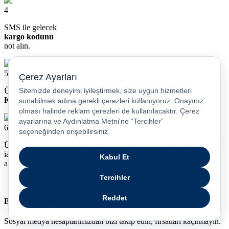
4
SMS ile gelecek
kargo kodunu
not alın.
5
Ürünü eksiksiz bir şekilde paketleyerek faturası ile birlikte
Yurtiçi
Kargo’ya 7 iş günü içinde teslim edin.
6
Ürün bize ulaştıktan sonra maksimum
5 gün içinde kontrol edilir,
iade talebiniz onaylandığında paranız otomatik olarak bankanıza
aktarılır.
Bizi Takip Edin
Sosyal medya hesaplarımızdan bizi takip edin, fırsatları kaçırmayın.