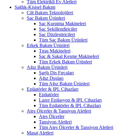
Tüm Elektrikli Ev Aletleri
Sağlık-Kişisel Bakım
Cilt Bakım Teknolojileri
Saç Bakım Ürünleri
Saç Kurutma Makineleri
Saç Şekillendiriciler
Saç Düzleştiricileri
Tüm Saç Bakım Ürünleri
Erkek Bakım Ürünleri
Tıraş Makineleri
Saç & Sakal Kesme Makineleri
Tüm Erkek Bakım Ürünleri
Ağız Bakım Ürünleri
Şarjlı Diş Fırçaları
Ağız Duşları
Tüm Ağız Bakım Ürünleri
Epilatörler & IPL Cihazları
Epilatörler
Lazer Epilasyon & IPL Cihazları
Tüm Epilatörler & IPL Cihazları
Ateş Ölçerler & Tansiyon Aletleri
Ateş Ölçerler
Tansiyon Aletleri
Tüm Ateş Ölçerler & Tansiyon Aletleri
Masaj Aletleri