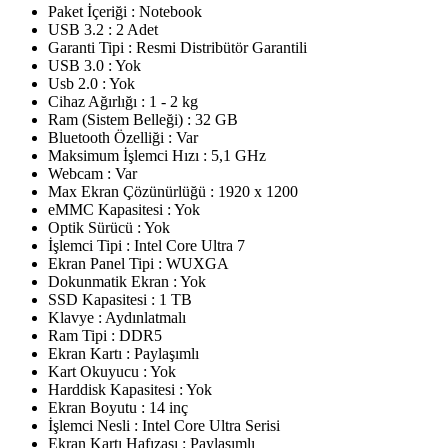
Paket İçeriği : Notebook
USB 3.2 : 2 Adet
Garanti Tipi : Resmi Distribütör Garantili
USB 3.0 : Yok
Usb 2.0 : Yok
Cihaz Ağırlığı : 1 - 2 kg
Ram (Sistem Belleği) : 32 GB
Bluetooth Özelliği : Var
Maksimum İşlemci Hızı : 5,1 GHz
Webcam : Var
Max Ekran Çözünürlüğü : 1920 x 1200
eMMC Kapasitesi : Yok
Optik Sürücü : Yok
İşlemci Tipi : Intel Core Ultra 7
Ekran Panel Tipi : WUXGA
Dokunmatik Ekran : Yok
SSD Kapasitesi : 1 TB
Klavye : Aydınlatmalı
Ram Tipi : DDR5
Ekran Kartı : Paylaşımlı
Kart Okuyucu : Yok
Harddisk Kapasitesi : Yok
Ekran Boyutu : 14 inç
İşlemci Nesli : Intel Core Ultra Serisi
Ekran Kartı Hafızası : Paylaşımlı