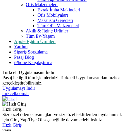
Ofis Malzemeleri
Evrak İmha Makineleri
Ofis Mobilyaları
Masaüstü Gereçleri
Tüm Ofis Malzemeleri
Akıllı & İlginç Ürünler
Tüm Ev-Yaşam
Apple Eğitim Ürünleri
Yardım
Sipariş Sorgulama
Pasaj Blog
iPhone Karşılaştırma
Turkcell Uygulamasını İndir
Pasaj ile ilgili tüm işlemlerinizi Turkcell Uygulamasından hızlıca
gerçekleştirebilirsiniz.
Uygulamayı İndir
turkcell.com.tr
Hızlı Giriş
Size özel ödeme avantajları ve size özel tekliflerden faydalanmak
için Giriş Yap/Üye Ol seçeneği ile devam edebilirsiniz.
Hızlı Giriş
veya