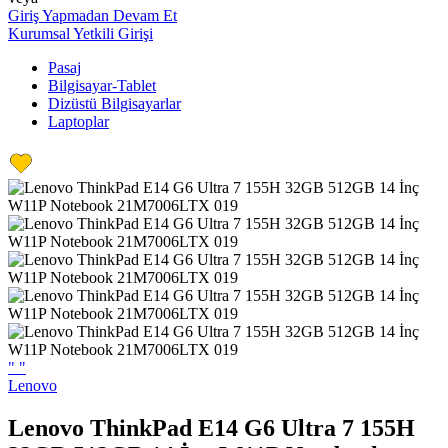
Giriş Yapmadan Devam Et
Kurumsal Yetkili Girişi
Pasaj
Bilgisayar-Tablet
Dizüstü Bilgisayarlar
Laptoplar
"
"
Lenovo
Lenovo ThinkPad E14 G6 Ultra 7 155H