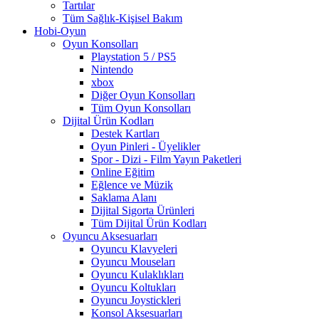
Tartılar
Tüm Sağlık-Kişisel Bakım
Hobi-Oyun
Oyun Konsolları
Playstation 5 / PS5
Nintendo
xbox
Diğer Oyun Konsolları
Tüm Oyun Konsolları
Dijital Ürün Kodları
Destek Kartları
Oyun Pinleri - Üyelikler
Spor - Dizi - Film Yayın Paketleri
Online Eğitim
Eğlence ve Müzik
Saklama Alanı
Dijital Sigorta Ürünleri
Tüm Dijital Ürün Kodları
Oyuncu Aksesuarları
Oyuncu Klavyeleri
Oyuncu Mouseları
Oyuncu Kulaklıkları
Oyuncu Koltukları
Oyuncu Joystickleri
Konsol Aksesuarları