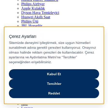
Philips Airfryer
Apple Kulaklık
Dyson Hava Temizleyici
Huawei Akıllı Saat
Philips Ütü
JBL Hoparlör
Apple Tablet
Xiaomi Telefon
Xiaomi Akıllı Saat
Samsung Akıllı Saat
Asus Laptop
Huawei Tablet
Huawei Telefon
Stanley Termos
Markalar
Apple
Samsung
Dyson
Anker
Arzum
Braun
Casper
Huawei
JBL