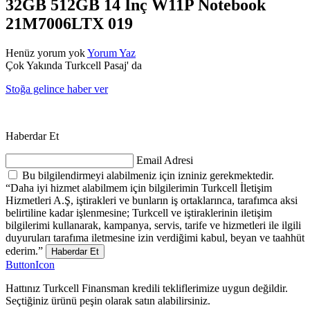
32GB 512GB 14 İnç W11P Notebook
21M7006LTX 019
Henüz yorum yok
Yorum Yaz
Çok Yakında Turkcell Pasaj' da
Stoğa gelince haber ver
Haberdar Et
Email Adresi
Bu bilgilendirmeyi alabilmeniz için izniniz gerekmektedir.
“Daha iyi hizmet alabilmem için bilgilerimin Turkcell İletişim
Hizmetleri A.Ş, iştirakleri ve bunların iş ortaklarınca, tarafımca aksi
belirtiline kadar işlenmesine; Turkcell ve iştiraklerinin iletişim
bilgilerimi kullanarak, kampanya, servis, tarife ve hizmetleri ile ilgili
duyuruları tarafıma iletmesine izin verdiğimi kabul, beyan ve taahhüt
ederim.”
Haberdar Et
ButtonIcon
Hattınız Turkcell Finansman kredili tekliflerimize uygun değildir.
Seçtiğiniz ürünü peşin olarak satın alabilirsiniz.