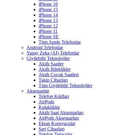
iPhone 16
iPhone 15
iPhone 14
iPhone 13
iPhone 12
iPhone 11
iPhone SE
Tüm Apple Telefonlar
Android Telefonlar
Yapay Zeka (AI) Telefonlar
Giyilebilir Teknolojiler
Akıllı Saatler
Akıllı Bileklikler
Akıllı Çocuk Saatleri
Takip Cihazları
Tüm Giyilebilir Teknolojiler
Aksesuarlar
Telefon Kılıfları
AirPods
Kulaklıklar
Akıllı Saat Aksesuarları
AirPods Aksesuarları
Ekran Koruyucular
Şarj Cihazları
Telefon Tutucular