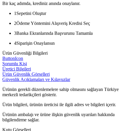
Bir kaç adımda, krediniz anında onaylanır.
1
Sepetini Oluştur
2
Ödeme Yöntemini Alışveriş Kredisi Seç
3
Banka Ekranlarında Başvurunu Tamamla
4
Siparişin Onaylansın
Ürün Güvenliği Bilgileri
ButtonIcon
Sorumlu Kişi
Üretici Bilgileri
Ürün Güvenlik Görselleri
Güvenlik Açıklamaları ve Kılavuzlar
Ürünün gerekli düzenlemelere sahip olmasını sağlayan Türkiye
merkezli tedarikçileri gösterir.
Ürün bilgileri, ürünün üreticisi ile ilgili adres ve bilgileri içerir.
Ürünün ambalajı ve ürüne ilişkin güvenlik uyarıları hakkında
bilgilendirme sağlar.
Kutu Görselleri