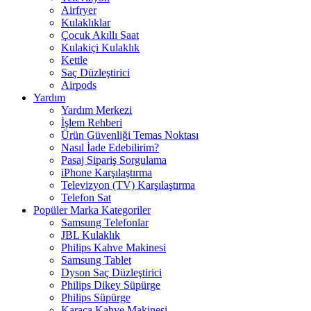
Airfryer
Kulaklıklar
Çocuk Akıllı Saat
Kulakiçi Kulaklık
Kettle
Saç Düzleştirici
Airpods
Yardım
Yardım Merkezi
İşlem Rehberi
Ürün Güvenliği Temas Noktası
Nasıl İade Edebilirim?
Pasaj Sipariş Sorgulama
iPhone Karşılaştırma
Televizyon (TV) Karşılaştırma
Telefon Sat
Popüler Marka Kategoriler
Samsung Telefonlar
JBL Kulaklık
Philips Kahve Makinesi
Samsung Tablet
Dyson Saç Düzleştirici
Philips Dikey Süpürge
Philips Süpürge
Karaca Kahve Makinesi