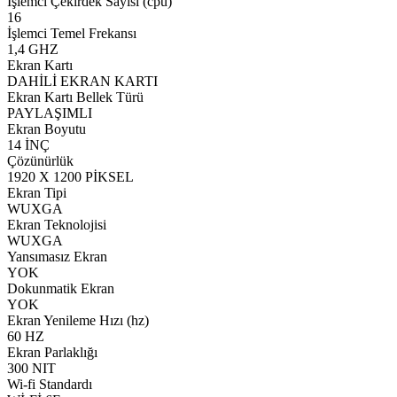
İşlemci Çekirdek Sayısı (cpu)
16
İşlemci Temel Frekansı
1,4 GHZ
Ekran Kartı
DAHİLİ EKRAN KARTI
Ekran Kartı Bellek Türü
PAYLAŞIMLI
Ekran Boyutu
14 İNÇ
Çözünürlük
1920 X 1200 PİKSEL
Ekran Tipi
WUXGA
Ekran Teknolojisi
WUXGA
Yansımasız Ekran
YOK
Dokunmatik Ekran
YOK
Ekran Yenileme Hızı (hz)
60 HZ
Ekran Parlaklığı
300 NIT
Wi-fi Standardı