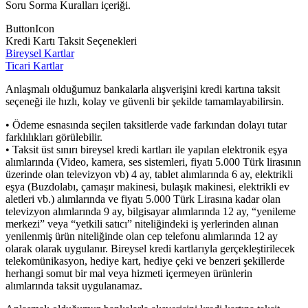
Soru Sorma Kuralları içeriği.
ButtonIcon
Kredi Kartı Taksit Seçenekleri
Bireysel Kartlar
Ticari Kartlar
Anlaşmalı olduğumuz bankalarla alışverişini kredi kartına taksit
seçeneği ile hızlı, kolay ve güvenli bir şekilde tamamlayabilirsin.
• Ödeme esnasında seçilen taksitlerde vade farkından dolayı tutar
farklılıkları görülebilir.
• Taksit üst sınırı bireysel kredi kartları ile yapılan elektronik eşya
alımlarında (Video, kamera, ses sistemleri, fiyatı 5.000 Türk lirasının
üzerinde olan televizyon vb) 4 ay, tablet alımlarında 6 ay, elektrikli
eşya (Buzdolabı, çamaşır makinesi, bulaşık makinesi, elektrikli ev
aletleri vb.) alımlarında ve fiyatı 5.000 Türk Lirasına kadar olan
televizyon alımlarında 9 ay, bilgisayar alımlarında 12 ay, “yenileme
merkezi” veya “yetkili satıcı” niteliğindeki iş yerlerinden alınan
yenilenmiş ürün niteliğinde olan cep telefonu alımlarında 12 ay
olarak olarak uygulanır. Bireysel kredi kartlarıyla gerçekleştirilecek
telekomünikasyon, hediye kart, hediye çeki ve benzeri şekillerde
herhangi somut bir mal veya hizmeti içermeyen ürünlerin
alımlarında taksit uygulanamaz.