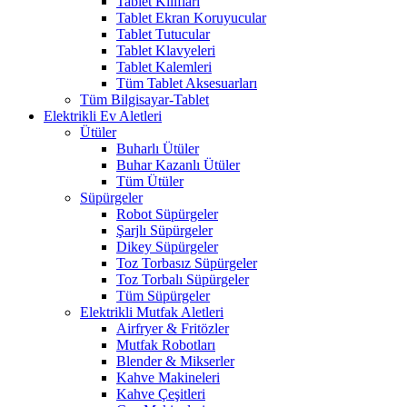
Tablet Kılıfları
Tablet Ekran Koruyucular
Tablet Tutucular
Tablet Klavyeleri
Tablet Kalemleri
Tüm Tablet Aksesuarları
Tüm Bilgisayar-Tablet
Elektrikli Ev Aletleri
Ütüler
Buharlı Ütüler
Buhar Kazanlı Ütüler
Tüm Ütüler
Süpürgeler
Robot Süpürgeler
Şarjlı Süpürgeler
Dikey Süpürgeler
Toz Torbasız Süpürgeler
Toz Torbalı Süpürgeler
Tüm Süpürgeler
Elektrikli Mutfak Aletleri
Airfryer & Fritözler
Mutfak Robotları
Blender & Mikserler
Kahve Makineleri
Kahve Çeşitleri