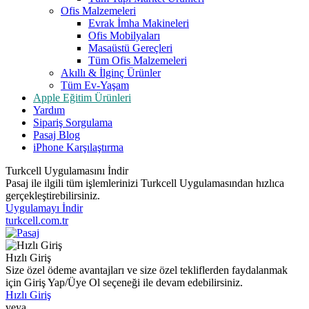
Ofis Malzemeleri
Evrak İmha Makineleri
Ofis Mobilyaları
Masaüstü Gereçleri
Tüm Ofis Malzemeleri
Akıllı & İlginç Ürünler
Tüm Ev-Yaşam
Apple Eğitim Ürünleri
Yardım
Sipariş Sorgulama
Pasaj Blog
iPhone Karşılaştırma
Turkcell Uygulamasını İndir
Pasaj ile ilgili tüm işlemlerinizi Turkcell Uygulamasından hızlıca
gerçekleştirebilirsiniz.
Uygulamayı İndir
turkcell.com.tr
Hızlı Giriş
Size özel ödeme avantajları ve size özel tekliflerden faydalanmak
için Giriş Yap/Üye Ol seçeneği ile devam edebilirsiniz.
Hızlı Giriş
veya