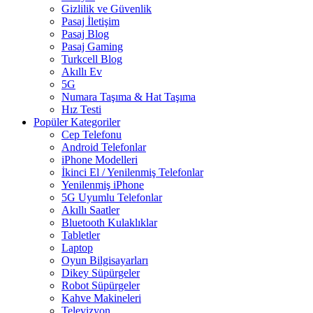
Gizlilik ve Güvenlik
Pasaj İletişim
Pasaj Blog
Pasaj Gaming
Turkcell Blog
Akıllı Ev
5G
Numara Taşıma & Hat Taşıma
Hız Testi
Popüler Kategoriler
Cep Telefonu
Android Telefonlar
iPhone Modelleri
İkinci El / Yenilenmiş Telefonlar
Yenilenmiş iPhone
5G Uyumlu Telefonlar
Akıllı Saatler
Bluetooth Kulaklıklar
Tabletler
Laptop
Oyun Bilgisayarları
Dikey Süpürgeler
Robot Süpürgeler
Kahve Makineleri
Televizyon