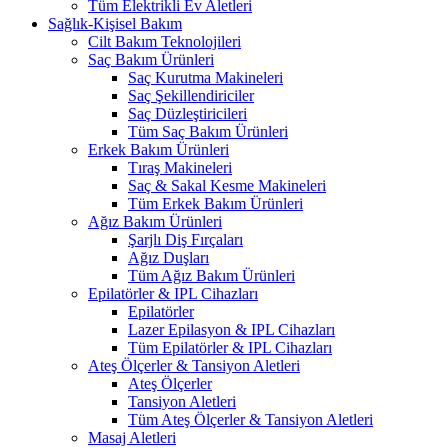
Tüm Elektrikli Ev Aletleri
Sağlık-Kişisel Bakım
Cilt Bakım Teknolojileri
Saç Bakım Ürünleri
Saç Kurutma Makineleri
Saç Şekillendiriciler
Saç Düzleştiricileri
Tüm Saç Bakım Ürünleri
Erkek Bakım Ürünleri
Tıraş Makineleri
Saç & Sakal Kesme Makineleri
Tüm Erkek Bakım Ürünleri
Ağız Bakım Ürünleri
Şarjlı Diş Fırçaları
Ağız Duşları
Tüm Ağız Bakım Ürünleri
Epilatörler & IPL Cihazları
Epilatörler
Lazer Epilasyon & IPL Cihazları
Tüm Epilatörler & IPL Cihazları
Ateş Ölçerler & Tansiyon Aletleri
Ateş Ölçerler
Tansiyon Aletleri
Tüm Ateş Ölçerler & Tansiyon Aletleri
Masaj Aletleri