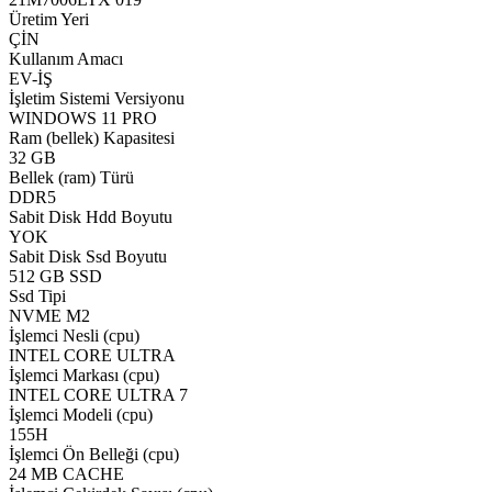
Üretim Yeri
ÇİN
Kullanım Amacı
EV-İŞ
İşletim Sistemi Versiyonu
WINDOWS 11 PRO
Ram (bellek) Kapasitesi
32 GB
Bellek (ram) Türü
DDR5
Sabit Disk Hdd Boyutu
YOK
Sabit Disk Ssd Boyutu
512 GB SSD
Ssd Tipi
NVME M2
İşlemci Nesli (cpu)
INTEL CORE ULTRA
İşlemci Markası (cpu)
INTEL CORE ULTRA 7
İşlemci Modeli (cpu)
155H
İşlemci Ön Belleği (cpu)
24 MB CACHE