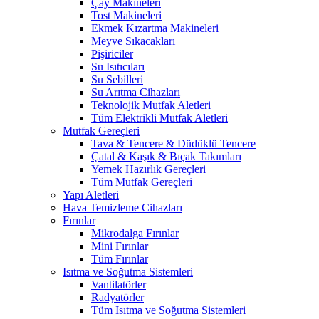
Çay Makineleri
Tost Makineleri
Ekmek Kızartma Makineleri
Meyve Sıkacakları
Pişiriciler
Su Isıtıcıları
Su Sebilleri
Su Arıtma Cihazları
Teknolojik Mutfak Aletleri
Tüm Elektrikli Mutfak Aletleri
Mutfak Gereçleri
Tava & Tencere & Düdüklü Tencere
Çatal & Kaşık & Bıçak Takımları
Yemek Hazırlık Gereçleri
Tüm Mutfak Gereçleri
Yapı Aletleri
Hava Temizleme Cihazları
Fırınlar
Mikrodalga Fırınlar
Mini Fırınlar
Tüm Fırınlar
Isıtma ve Soğutma Sistemleri
Vantilatörler
Radyatörler
Tüm Isıtma ve Soğutma Sistemleri