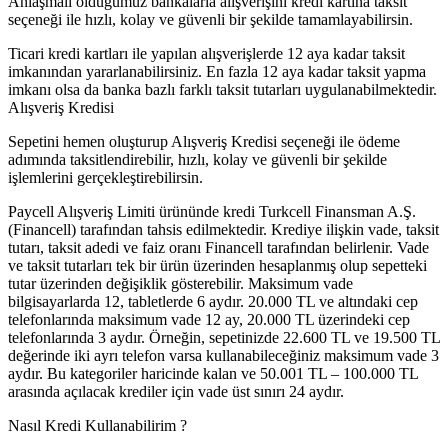
Anlaşmalı olduğumuz bankalarla alışverişini kredi kartına taksit
seçeneği ile hızlı, kolay ve güvenli bir şekilde tamamlayabilirsin.
Ticari kredi kartları ile yapılan alışverişlerde 12 aya kadar taksit
imkanından yararlanabilirsiniz. En fazla 12 aya kadar taksit yapma
imkanı olsa da banka bazlı farklı taksit tutarları uygulanabilmektedir.
Alışveriş Kredisi
Sepetini hemen oluşturup Alışveriş Kredisi seçeneği ile ödeme
adımında taksitlendirebilir, hızlı, kolay ve güvenli bir şekilde
işlemlerini gerçekleştirebilirsin.
Paycell Alışveriş Limiti ürününde kredi Turkcell Finansman A.Ş.
(Financell) tarafından tahsis edilmektedir. Krediye ilişkin vade, taksit
tutarı, taksit adedi ve faiz oranı Financell tarafından belirlenir. Vade
ve taksit tutarları tek bir ürün üzerinden hesaplanmış olup sepetteki
tutar üzerinden değişiklik gösterebilir. Maksimum vade
bilgisayarlarda 12, tabletlerde 6 aydır. 20.000 TL ve altındaki cep
telefonlarında maksimum vade 12 ay, 20.000 TL üzerindeki cep
telefonlarında 3 aydır. Örneğin, sepetinizde 22.600 TL ve 19.500 TL
değerinde iki ayrı telefon varsa kullanabileceğiniz maksimum vade 3
aydır. Bu kategoriler haricinde kalan ve 50.001 TL – 100.000 TL
arasında açılacak krediler için vade üst sınırı 24 aydır.
Nasıl Kredi Kullanabilirim ?