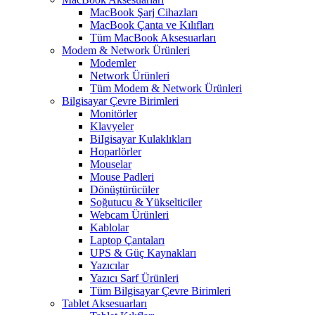
MacBook Şarj Cihazları
MacBook Çanta ve Kılıfları
Tüm MacBook Aksesuarları
Modem & Network Ürünleri
Modemler
Network Ürünleri
Tüm Modem & Network Ürünleri
Bilgisayar Çevre Birimleri
Monitörler
Klavyeler
BiIgisayar Kulaklıkları
Hoparlörler
Mouselar
Mouse Padleri
Dönüştürücüler
Soğutucu & Yükselticiler
Webcam Ürünleri
Kablolar
Laptop Çantaları
UPS & Güç Kaynakları
Yazıcılar
Yazıcı Sarf Ürünleri
Tüm Bilgisayar Çevre Birimleri
Tablet Aksesuarları