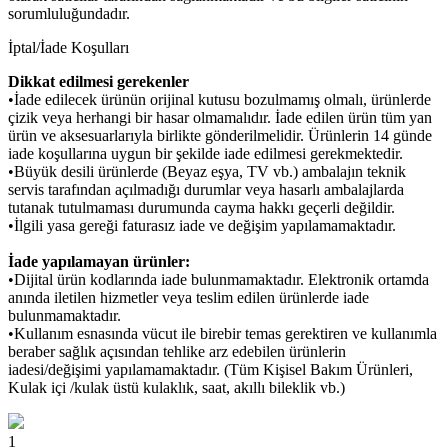
sorumluluğundadır.
İptal/İade Koşulları
Dikkat edilmesi gerekenler
•İade edilecek ürünün orijinal kutusu bozulmamış olmalı, ürünlerde
çizik veya herhangi bir hasar olmamalıdır. İade edilen ürün tüm yan
ürün ve aksesuarlarıyla birlikte gönderilmelidir. Ürünlerin 14 günde
iade koşullarına uygun bir şekilde iade edilmesi gerekmektedir.
•Büyük desili ürünlerde (Beyaz eşya, TV vb.) ambalajın teknik
servis tarafından açılmadığı durumlar veya hasarlı ambalajlarda
tutanak tutulmaması durumunda cayma hakkı geçerli değildir.
•İlgili yasa gereği faturasız iade ve değişim yapılamamaktadır.
İade yapılamayan ürünler:
•Dijital ürün kodlarında iade bulunmamaktadır. Elektronik ortamda
anında iletilen hizmetler veya teslim edilen ürünlerde iade
bulunmamaktadır.
•Kullanım esnasında vücut ile birebir temas gerektiren ve kullanımla
beraber sağlık açısından tehlike arz edebilen ürünlerin
iadesi/değişimi yapılamamaktadır. (Tüm Kişisel Bakım Ürünleri,
Kulak içi /kulak üstü kulaklık, saat, akıllı bileklik vb.)
1