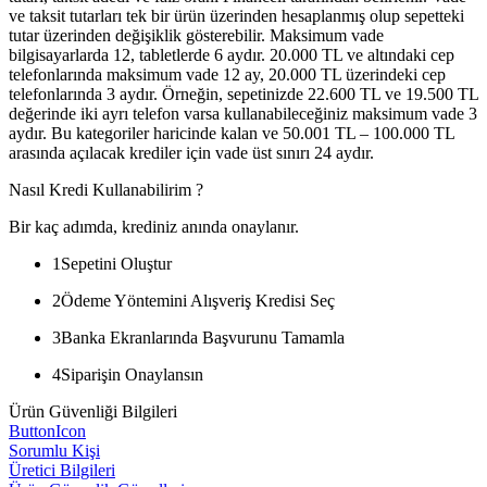
ve taksit tutarları tek bir ürün üzerinden hesaplanmış olup sepetteki
tutar üzerinden değişiklik gösterebilir. Maksimum vade
bilgisayarlarda 12, tabletlerde 6 aydır. 20.000 TL ve altındaki cep
telefonlarında maksimum vade 12 ay, 20.000 TL üzerindeki cep
telefonlarında 3 aydır. Örneğin, sepetinizde 22.600 TL ve 19.500 TL
değerinde iki ayrı telefon varsa kullanabileceğiniz maksimum vade 3
aydır. Bu kategoriler haricinde kalan ve 50.001 TL – 100.000 TL
arasında açılacak krediler için vade üst sınırı 24 aydır.
Nasıl Kredi Kullanabilirim ?
Bir kaç adımda, krediniz anında onaylanır.
1
Sepetini Oluştur
2
Ödeme Yöntemini Alışveriş Kredisi Seç
3
Banka Ekranlarında Başvurunu Tamamla
4
Siparişin Onaylansın
Ürün Güvenliği Bilgileri
ButtonIcon
Sorumlu Kişi
Üretici Bilgileri