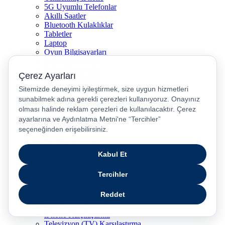
5G Uyumlu Telefonlar
Akıllı Saatler
Bluetooth Kulaklıklar
Tabletler
Laptop
Oyun Bilgisayarları
Dikey Süpürgeler
Robot Süpürgeler
Kahve Makineleri
Televizyon
Airfryer
Kulaklıklar
Çocuk Akıllı Saat
Kulakiçi Kulaklık
Kettle
Saç Düzleştirici
Airpods
Yardım
Yardım Merkezi
İşlem Rehberi
Ürün Güvenliği Temas Noktası
Nasıl İade Edebilirim?
Pasaj Sipariş Sorgulama
iPhone Karşılaştırma
Televizyon (TV) Karşılaştırma