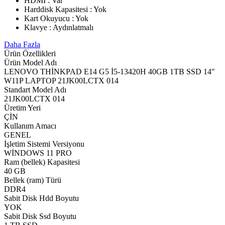
HDMI : Var
Harddisk Kapasitesi : Yok
Kart Okuyucu : Yok
Klavye : Aydınlatmalı
Daha Fazla
Ürün Özellikleri
Ürün Model Adı
LENOVO THİNKPAD E14 G5 İ5-13420H 40GB 1TB SSD 14"
W11P LAPTOP 21JK00LCTX 014
Standart Model Adı
21JK00LCTX 014
Üretim Yeri
ÇİN
Kullanım Amacı
GENEL
İşletim Sistemi Versiyonu
WİNDOWS 11 PRO
Ram (bellek) Kapasitesi
40 GB
Bellek (ram) Türü
DDR4
Sabit Disk Hdd Boyutu
YOK
Sabit Disk Ssd Boyutu