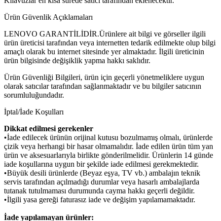
Kılavuzlar en kısa sürede satıcı tarafından eklenecektir.
Ürün Güvenlik Açıklamaları
LENOVO GARANTİLİDİR.Ürünlere ait bilgi ve görseller ilgili
ürün üreticisi tarafından veya internetten tedarik edilmekte olup bilgi
amaçlı olarak bu internet sitesinde yer almaktadır. İlgili üreticinin
ürün bilgisinde değişiklik yapma hakkı saklıdır.
Ürün Güvenliği Bilgileri, ürün için geçerli yönetmeliklere uygun
olarak satıcılar tarafından sağlanmaktadır ve bu bilgiler satıcının
sorumluluğundadır.
İptal/İade Koşulları
Dikkat edilmesi gerekenler
•İade edilecek ürünün orijinal kutusu bozulmamış olmalı, ürünlerde
çizik veya herhangi bir hasar olmamalıdır. İade edilen ürün tüm yan
ürün ve aksesuarlarıyla birlikte gönderilmelidir. Ürünlerin 14 günde
iade koşullarına uygun bir şekilde iade edilmesi gerekmektedir.
•Büyük desili ürünlerde (Beyaz eşya, TV vb.) ambalajın teknik
servis tarafından açılmadığı durumlar veya hasarlı ambalajlarda
tutanak tutulmaması durumunda cayma hakkı geçerli değildir.
•İlgili yasa gereği faturasız iade ve değişim yapılamamaktadır.
İade yapılamayan ürünler: