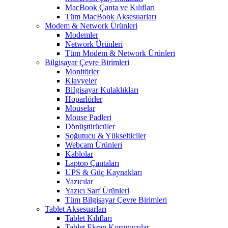
MacBook Çanta ve Kılıfları
Tüm MacBook Aksesuarları
Modem & Network Ürünleri
Modemler
Network Ürünleri
Tüm Modem & Network Ürünleri
Bilgisayar Çevre Birimleri
Monitörler
Klavyeler
BiIgisayar Kulaklıkları
Hoparlörler
Mouselar
Mouse Padleri
Dönüştürücüler
Soğutucu & Yükselticiler
Webcam Ürünleri
Kablolar
Laptop Çantaları
UPS & Güç Kaynakları
Yazıcılar
Yazıcı Sarf Ürünleri
Tüm Bilgisayar Çevre Birimleri
Tablet Aksesuarları
Tablet Kılıfları
Tablet Ekran Koruyucular