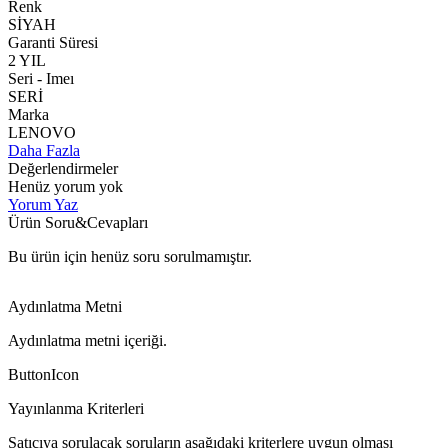
Renk
SİYAH
Garanti Süresi
2 YIL
Seri - Imeı
SERİ
Marka
LENOVO
Daha Fazla
Değerlendirmeler
Henüz yorum yok
Yorum Yaz
Ürün Soru&Cevapları
Bu ürün için henüz soru sorulmamıştır.
Aydınlatma Metni
Aydınlatma metni içeriği.
ButtonIcon
Yayınlanma Kriterleri
Satıcıya sorulacak soruların aşağıdaki kriterlere uygun olması