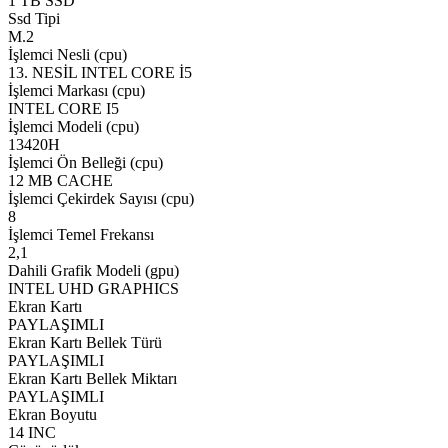
1 TB SSD
Ssd Tipi
M.2
İşlemci Nesli (cpu)
13. NESİL INTEL CORE İ5
İşlemci Markası (cpu)
INTEL CORE I5
İşlemci Modeli (cpu)
13420H
İşlemci Ön Belleği (cpu)
12 MB CACHE
İşlemci Çekirdek Sayısı (cpu)
8
İşlemci Temel Frekansı
2,1
Dahili Grafik Modeli (gpu)
INTEL UHD GRAPHICS
Ekran Kartı
PAYLAŞIMLI
Ekran Kartı Bellek Türü
PAYLAŞIMLI
Ekran Kartı Bellek Miktarı
PAYLAŞIMLI
Ekran Boyutu
14 INC