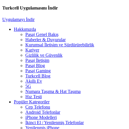
Turkcell Uygulamasını İndir
Uygulamayı İndir
Hakkımızda
Pasaj Genel Bakış
Haberler & Duyurular
Kurumsal İletişim ve Sürdürürebilirlik
Kariyer
Gizlilik ve Güvenlik
Pasaj İletişim
Pasaj Blog
Pasaj Gaming
Turkcell Blog
Akıllı Ev
5G
Numara Taşıma & Hat Taşıma
Hız Testi
Popüler Kategoriler
Cep Telefonu
Android Telefonlar
iPhone Modelleri
İkinci El / Yenilenmiş Telefonlar
Yenilenmiş iPhone