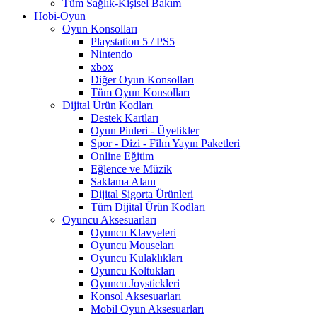
Tüm Sağlık-Kişisel Bakım
Hobi-Oyun
Oyun Konsolları
Playstation 5 / PS5
Nintendo
xbox
Diğer Oyun Konsolları
Tüm Oyun Konsolları
Dijital Ürün Kodları
Destek Kartları
Oyun Pinleri - Üyelikler
Spor - Dizi - Film Yayın Paketleri
Online Eğitim
Eğlence ve Müzik
Saklama Alanı
Dijital Sigorta Ürünleri
Tüm Dijital Ürün Kodları
Oyuncu Aksesuarları
Oyuncu Klavyeleri
Oyuncu Mouseları
Oyuncu Kulaklıkları
Oyuncu Koltukları
Oyuncu Joystickleri
Konsol Aksesuarları
Mobil Oyun Aksesuarları