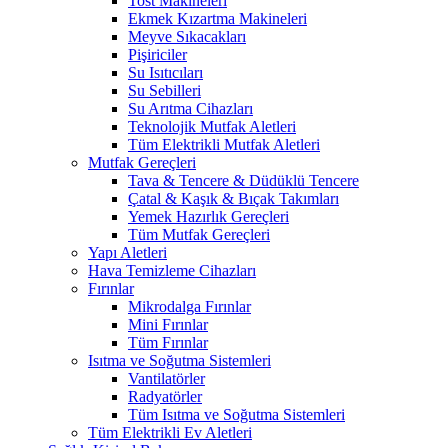
Tost Makineleri
Ekmek Kızartma Makineleri
Meyve Sıkacakları
Pişiriciler
Su Isıtıcıları
Su Sebilleri
Su Arıtma Cihazları
Teknolojik Mutfak Aletleri
Tüm Elektrikli Mutfak Aletleri
Mutfak Gereçleri
Tava & Tencere & Düdüklü Tencere
Çatal & Kaşık & Bıçak Takımları
Yemek Hazırlık Gereçleri
Tüm Mutfak Gereçleri
Yapı Aletleri
Hava Temizleme Cihazları
Fırınlar
Mikrodalga Fırınlar
Mini Fırınlar
Tüm Fırınlar
Isıtma ve Soğutma Sistemleri
Vantilatörler
Radyatörler
Tüm Isıtma ve Soğutma Sistemleri
Tüm Elektrikli Ev Aletleri