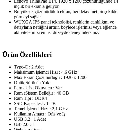
Lenovo ThinkPad E14, 1920 x 1200 çözünürlüğünde 14
inçlik bir ekranla geliyor.
Bu yüksek çözünürlüklü ekran, her detayı net bir şekilde
görmeyi sağlar.
WUXGA IPS panel teknolojisi, renklerin canlılığını ve
detayların netliğini artırır, böylece işlerinizi veya eğlence
aktivitelerinizi en üst düzeyde deneyimlersiniz.
Ürün Özellikleri
Type-C : 2 Adet
Maksimum İşlemci Hızı : 4,6 GHz
Max Ekran Çözünürlüğü : 1920 x 1200
Optik Sürücü : Yok
Parmak İzi Okuyucu : Var
Ram (Sistem Belleği) : 40 GB
Ram Tipi : DDR4
SSD Kapasitesi : 1 TB
Temel İşlemci Hızı : 2,1 GHz
Kullanım Amacı : Ofis ve İş
USB 3.2 : 1 Adet
Usb 2.0 : 1
Webcam : Var