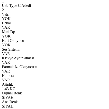
1
Usb Type C Adedi
2
Vga
YOK
Hdmı
VAR
Mini Dp
YOK
Kart Okuyucu
YOK
Ses Sistemi
VAR
Klavye Aydınlatması
VAR
Parmak İzi Okuyucusu
VAR
Kamera
VAR
Ağırlık
1,43 KG
Orjınal Renk
SİYAH
Ana Renk
SİYAH