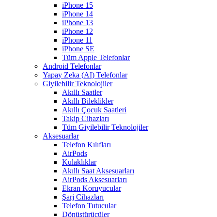
iPhone 15
iPhone 14
iPhone 13
iPhone 12
iPhone 11
iPhone SE
Tüm Apple Telefonlar
Android Telefonlar
Yapay Zeka (AI) Telefonlar
Giyilebilir Teknolojiler
Akıllı Saatler
Akıllı Bileklikler
Akıllı Çocuk Saatleri
Takip Cihazları
Tüm Giyilebilir Teknolojiler
Aksesuarlar
Telefon Kılıfları
AirPods
Kulaklıklar
Akıllı Saat Aksesuarları
AirPods Aksesuarları
Ekran Koruyucular
Şarj Cihazları
Telefon Tutucular
Dönüştürücüler