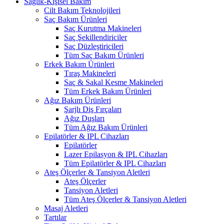
Sağlık-Kişisel Bakım
Cilt Bakım Teknolojileri
Saç Bakım Ürünleri
Saç Kurutma Makineleri
Saç Şekillendiriciler
Saç Düzleştiricileri
Tüm Saç Bakım Ürünleri
Erkek Bakım Ürünleri
Tıraş Makineleri
Saç & Sakal Kesme Makineleri
Tüm Erkek Bakım Ürünleri
Ağız Bakım Ürünleri
Şarjlı Diş Fırçaları
Ağız Duşları
Tüm Ağız Bakım Ürünleri
Epilatörler & IPL Cihazları
Epilatörler
Lazer Epilasyon & IPL Cihazları
Tüm Epilatörler & IPL Cihazları
Ateş Ölçerler & Tansiyon Aletleri
Ateş Ölçerler
Tansiyon Aletleri
Tüm Ateş Ölçerler & Tansiyon Aletleri
Masaj Aletleri
Tartılar