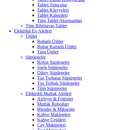
Tablet Tutucular
Tablet Klavyeleri
Tablet Kalemleri
Tüm Tablet Aksesuarları
Tüm Bilgisayar-Tablet
Elektrikli Ev Aletleri
Ütüler
Buharlı Ütüler
Buhar Kazanlı Ütüler
Tüm Ütüler
Süpürgeler
Robot Süpürgeler
Şarjlı Süpürgeler
Dikey Süpürgeler
Toz Torbasız Süpürgeler
Toz Torbalı Süpürgeler
Tüm Süpürgeler
Elektrikli Mutfak Aletleri
Airfryer & Fritözler
Mutfak Robotları
Blender & Mikserler
Kahve Makineleri
Kahve Çeşitleri
Çay Makineleri