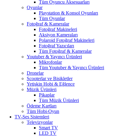
Tüm Oyuncu Aksesuarları
Oyunlar
Playstation & Konsol Oyunları
Tüm Oyunlar
Fotoğraf & Kameralar
Fotoğraf Makineleri
Aksiyon Kameraları
Polaroid Fotoğraf Makineleri
Fotoğraf Yazıcıları
Tüm Fotoğraf & Kameralar
Youtuber & Yayıncı Ürünleri
Mikrofonlar
Tüm Youtuber & Yayıncı Ürünleri
Dronelar
Scooterlar ve Bisikletler
Yetişkin Hobi & Eğlence
Müzik Ürünleri
Pikaplar
Tüm Müzik Ürünleri
Ödeme Kartları
Tüm Hobi-Oyun
TV-Ses Sistemleri
Televizyonlar
Smart TV
LED TV