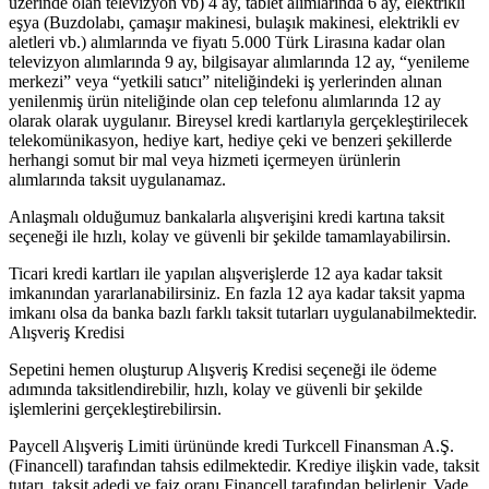
üzerinde olan televizyon vb) 4 ay, tablet alımlarında 6 ay, elektrikli
eşya (Buzdolabı, çamaşır makinesi, bulaşık makinesi, elektrikli ev
aletleri vb.) alımlarında ve fiyatı 5.000 Türk Lirasına kadar olan
televizyon alımlarında 9 ay, bilgisayar alımlarında 12 ay, “yenileme
merkezi” veya “yetkili satıcı” niteliğindeki iş yerlerinden alınan
yenilenmiş ürün niteliğinde olan cep telefonu alımlarında 12 ay
olarak olarak uygulanır. Bireysel kredi kartlarıyla gerçekleştirilecek
telekomünikasyon, hediye kart, hediye çeki ve benzeri şekillerde
herhangi somut bir mal veya hizmeti içermeyen ürünlerin
alımlarında taksit uygulanamaz.
Anlaşmalı olduğumuz bankalarla alışverişini kredi kartına taksit
seçeneği ile hızlı, kolay ve güvenli bir şekilde tamamlayabilirsin.
Ticari kredi kartları ile yapılan alışverişlerde 12 aya kadar taksit
imkanından yararlanabilirsiniz. En fazla 12 aya kadar taksit yapma
imkanı olsa da banka bazlı farklı taksit tutarları uygulanabilmektedir.
Alışveriş Kredisi
Sepetini hemen oluşturup Alışveriş Kredisi seçeneği ile ödeme
adımında taksitlendirebilir, hızlı, kolay ve güvenli bir şekilde
işlemlerini gerçekleştirebilirsin.
Paycell Alışveriş Limiti ürününde kredi Turkcell Finansman A.Ş.
(Financell) tarafından tahsis edilmektedir. Krediye ilişkin vade, taksit
tutarı, taksit adedi ve faiz oranı Financell tarafından belirlenir. Vade