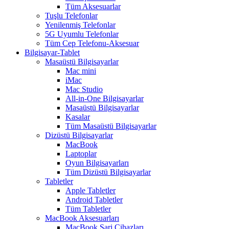
Tüm Aksesuarlar
Tuşlu Telefonlar
Yenilenmiş Telefonlar
5G Uyumlu Telefonlar
Tüm Cep Telefonu-Aksesuar
Bilgisayar-Tablet
Masaüstü Bilgisayarlar
Mac mini
iMac
Mac Studio
All-in-One Bilgisayarlar
Masaüstü Bilgisayarlar
Kasalar
Tüm Masaüstü Bilgisayarlar
Dizüstü Bilgisayarlar
MacBook
Laptoplar
Oyun Bilgisayarları
Tüm Dizüstü Bilgisayarlar
Tabletler
Apple Tabletler
Android Tabletler
Tüm Tabletler
MacBook Aksesuarları
MacBook Şarj Cihazları