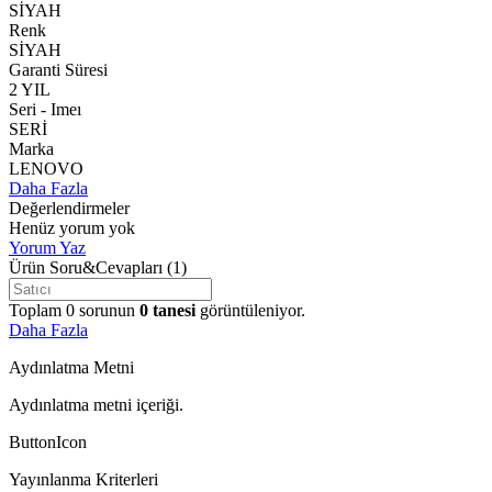
SİYAH
Renk
SİYAH
Garanti Süresi
2 YIL
Seri - Imeı
SERİ
Marka
LENOVO
Daha Fazla
Değerlendirmeler
Henüz yorum yok
Yorum Yaz
Ürün Soru&Cevapları
(1)
Toplam
0
sorunun
0
tanesi
görüntüleniyor.
Daha Fazla
Aydınlatma Metni
Aydınlatma metni içeriği.
ButtonIcon
Yayınlanma Kriterleri