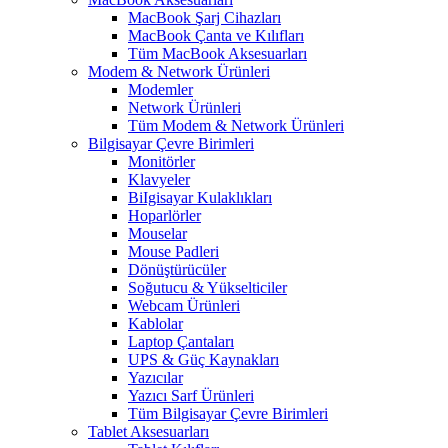
MacBook Şarj Cihazları
MacBook Çanta ve Kılıfları
Tüm MacBook Aksesuarları
Modem & Network Ürünleri
Modemler
Network Ürünleri
Tüm Modem & Network Ürünleri
Bilgisayar Çevre Birimleri
Monitörler
Klavyeler
BiIgisayar Kulaklıkları
Hoparlörler
Mouselar
Mouse Padleri
Dönüştürücüler
Soğutucu & Yükselticiler
Webcam Ürünleri
Kablolar
Laptop Çantaları
UPS & Güç Kaynakları
Yazıcılar
Yazıcı Sarf Ürünleri
Tüm Bilgisayar Çevre Birimleri
Tablet Aksesuarları