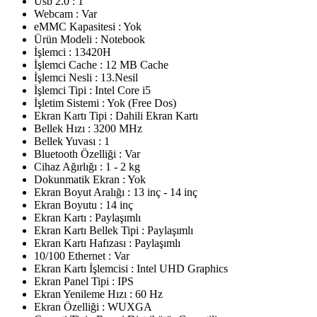
Usb 2.0 : 1
Webcam : Var
eMMC Kapasitesi : Yok
Ürün Modeli : Notebook
İşlemci : 13420H
İşlemci Cache : 12 MB Cache
İşlemci Nesli : 13.Nesil
İşlemci Tipi : Intel Core i5
İşletim Sistemi : Yok (Free Dos)
Ekran Kartı Tipi : Dahili Ekran Kartı
Bellek Hızı : 3200 MHz
Bellek Yuvası : 1
Bluetooth Özelliği : Var
Cihaz Ağırlığı : 1 - 2 kg
Dokunmatik Ekran : Yok
Ekran Boyut Aralığı : 13 inç - 14 inç
Ekran Boyutu : 14 inç
Ekran Kartı : Paylaşımlı
Ekran Kartı Bellek Tipi : Paylaşımlı
Ekran Kartı Hafızası : Paylaşımlı
10/100 Ethernet : Var
Ekran Kartı İşlemcisi : Intel UHD Graphics
Ekran Panel Tipi : IPS
Ekran Yenileme Hızı : 60 Hz
Ekran Özelliği : WUXGA