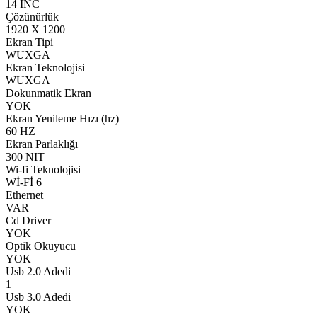
14 INC
Çözünürlük
1920 X 1200
Ekran Tipi
WUXGA
Ekran Teknolojisi
WUXGA
Dokunmatik Ekran
YOK
Ekran Yenileme Hızı (hz)
60 HZ
Ekran Parlaklığı
300 NIT
Wi-fi Teknolojisi
Wİ-Fİ 6
Ethernet
VAR
Cd Driver
YOK
Optik Okuyucu
YOK
Usb 2.0 Adedi
1
Usb 3.0 Adedi
YOK