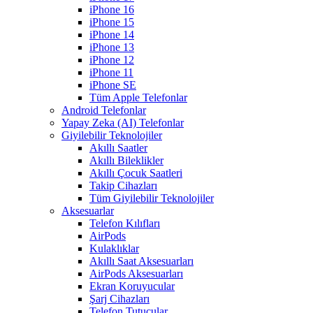
iPhone 16
iPhone 15
iPhone 14
iPhone 13
iPhone 12
iPhone 11
iPhone SE
Tüm Apple Telefonlar
Android Telefonlar
Yapay Zeka (AI) Telefonlar
Giyilebilir Teknolojiler
Akıllı Saatler
Akıllı Bileklikler
Akıllı Çocuk Saatleri
Takip Cihazları
Tüm Giyilebilir Teknolojiler
Aksesuarlar
Telefon Kılıfları
AirPods
Kulaklıklar
Akıllı Saat Aksesuarları
AirPods Aksesuarları
Ekran Koruyucular
Şarj Cihazları
Telefon Tutucular