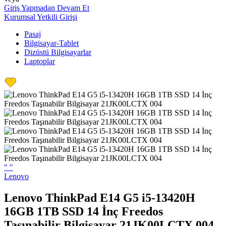
Giriş Yapmadan Devam Et
Kurumsal Yetkili Girişi
Pasaj
Bilgisayar-Tablet
Dizüstü Bilgisayarlar
Laptoplar
"
"
Lenovo
Lenovo ThinkPad E14 G5 i5-13420H
16GB 1TB SSD 14 İnç Freedos
Taşınabilir Bilgisayar 21JK00LCTX 004