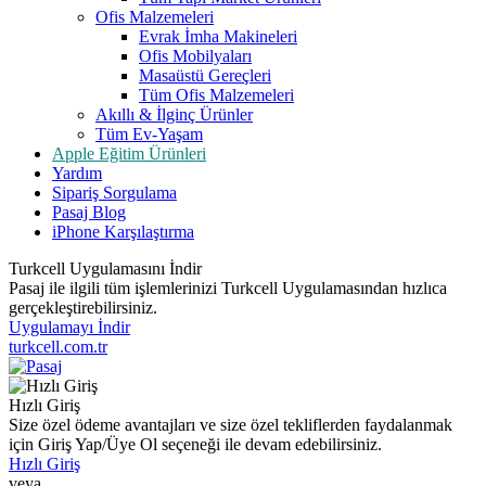
Ofis Malzemeleri
Evrak İmha Makineleri
Ofis Mobilyaları
Masaüstü Gereçleri
Tüm Ofis Malzemeleri
Akıllı & İlginç Ürünler
Tüm Ev-Yaşam
Apple Eğitim Ürünleri
Yardım
Sipariş Sorgulama
Pasaj Blog
iPhone Karşılaştırma
Turkcell Uygulamasını İndir
Pasaj ile ilgili tüm işlemlerinizi Turkcell Uygulamasından hızlıca
gerçekleştirebilirsiniz.
Uygulamayı İndir
turkcell.com.tr
Hızlı Giriş
Size özel ödeme avantajları ve size özel tekliflerden faydalanmak
için Giriş Yap/Üye Ol seçeneği ile devam edebilirsiniz.
Hızlı Giriş
veya