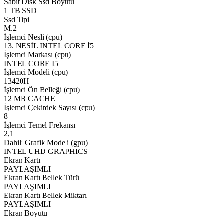
Sabit Disk Ssd Boyutu
1 TB SSD
Ssd Tipi
M.2
İşlemci Nesli (cpu)
13. NESİL INTEL CORE İ5
İşlemci Markası (cpu)
INTEL CORE I5
İşlemci Modeli (cpu)
13420H
İşlemci Ön Belleği (cpu)
12 MB CACHE
İşlemci Çekirdek Sayısı (cpu)
8
İşlemci Temel Frekansı
2,1
Dahili Grafik Modeli (gpu)
INTEL UHD GRAPHICS
Ekran Kartı
PAYLAŞIMLI
Ekran Kartı Bellek Türü
PAYLAŞIMLI
Ekran Kartı Bellek Miktarı
PAYLAŞIMLI
Ekran Boyutu