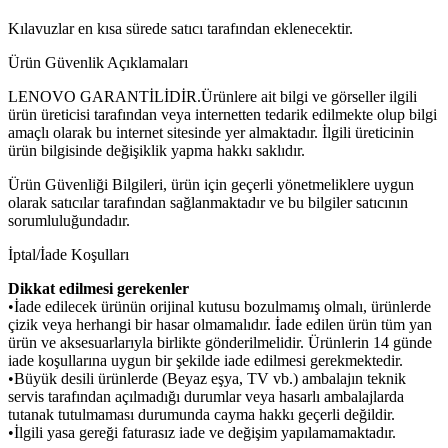
Kılavuzlar en kısa sürede satıcı tarafından eklenecektir.
Ürün Güvenlik Açıklamaları
LENOVO GARANTİLİDİR.Ürünlere ait bilgi ve görseller ilgili
ürün üreticisi tarafından veya internetten tedarik edilmekte olup bilgi
amaçlı olarak bu internet sitesinde yer almaktadır. İlgili üreticinin
ürün bilgisinde değişiklik yapma hakkı saklıdır.
Ürün Güvenliği Bilgileri, ürün için geçerli yönetmeliklere uygun
olarak satıcılar tarafından sağlanmaktadır ve bu bilgiler satıcının
sorumluluğundadır.
İptal/İade Koşulları
Dikkat edilmesi gerekenler
•İade edilecek ürünün orijinal kutusu bozulmamış olmalı, ürünlerde
çizik veya herhangi bir hasar olmamalıdır. İade edilen ürün tüm yan
ürün ve aksesuarlarıyla birlikte gönderilmelidir. Ürünlerin 14 günde
iade koşullarına uygun bir şekilde iade edilmesi gerekmektedir.
•Büyük desili ürünlerde (Beyaz eşya, TV vb.) ambalajın teknik
servis tarafından açılmadığı durumlar veya hasarlı ambalajlarda
tutanak tutulmaması durumunda cayma hakkı geçerli değildir.
•İlgili yasa gereği faturasız iade ve değişim yapılamamaktadır.