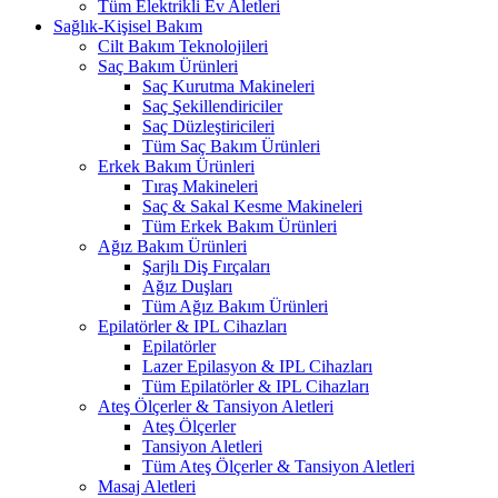
Tüm Elektrikli Ev Aletleri
Sağlık-Kişisel Bakım
Cilt Bakım Teknolojileri
Saç Bakım Ürünleri
Saç Kurutma Makineleri
Saç Şekillendiriciler
Saç Düzleştiricileri
Tüm Saç Bakım Ürünleri
Erkek Bakım Ürünleri
Tıraş Makineleri
Saç & Sakal Kesme Makineleri
Tüm Erkek Bakım Ürünleri
Ağız Bakım Ürünleri
Şarjlı Diş Fırçaları
Ağız Duşları
Tüm Ağız Bakım Ürünleri
Epilatörler & IPL Cihazları
Epilatörler
Lazer Epilasyon & IPL Cihazları
Tüm Epilatörler & IPL Cihazları
Ateş Ölçerler & Tansiyon Aletleri
Ateş Ölçerler
Tansiyon Aletleri
Tüm Ateş Ölçerler & Tansiyon Aletleri
Masaj Aletleri