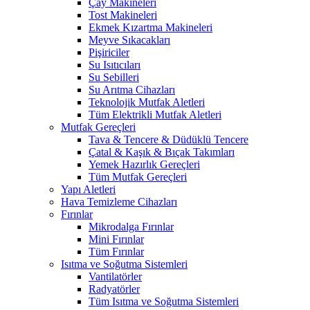
Çay Makineleri
Tost Makineleri
Ekmek Kızartma Makineleri
Meyve Sıkacakları
Pişiriciler
Su Isıtıcıları
Su Sebilleri
Su Arıtma Cihazları
Teknolojik Mutfak Aletleri
Tüm Elektrikli Mutfak Aletleri
Mutfak Gereçleri
Tava & Tencere & Düdüklü Tencere
Çatal & Kaşık & Bıçak Takımları
Yemek Hazırlık Gereçleri
Tüm Mutfak Gereçleri
Yapı Aletleri
Hava Temizleme Cihazları
Fırınlar
Mikrodalga Fırınlar
Mini Fırınlar
Tüm Fırınlar
Isıtma ve Soğutma Sistemleri
Vantilatörler
Radyatörler
Tüm Isıtma ve Soğutma Sistemleri