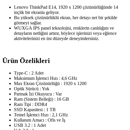
Lenovo ThinkPad E14, 1920 x 1200 çözünürlüğünde 14
inçlik bir ekranla geliyor.
Bu yüksek çözünürlüklü ekran, her detayı net bir şekilde
görmeyi sağlar.
WUXGA IPS panel teknolojisi, renklerin canlılığını ve
detayların netliğini artırır, böylece işlerinizi veya eğlence
aktivitelerinizi en üst düzeyde deneyimlersiniz.
Ürün Özelikleri
Type-C : 2 Adet
Maksimum İşlemci Hızı : 4,6 GHz
Max Ekran Çözünürlüğü : 1920 x 1200
Optik Sürücü : Yok
Parmak İzi Okuyucu : Var
Ram (Sistem Belleği) : 16 GB
Ram Tipi : DDR4
SSD Kapasitesi : 1 TB
Temel İşlemci Hızı : 2,1 GHz
Kullanım Amacı : Ofis ve İş
USB 3.2 : 1 Adet