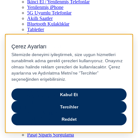
İkinci El / Yenilenmiş Telefonlar
Yenilenmiş iPhone
5G Uyumlu Telefonlar
Akıllı Saatler
Bluetooth Kulaklıklar
Tabletler
Laptop
Oyun Bilgisayarları
Dikey Süpürgeler
Robot Süpürgeler
Kahve Makineleri
Televizyon
Airfryer
Kulaklıklar
Çocuk Akıllı Saat
Kulakiçi Kulaklık
Kettle
Saç Düzleştirici
Airpods
Yardım
Yardım Merkezi
İşlem Rehberi
Ürün Güvenliği Temas Noktası
Nasıl İade Edebilirim?
Pasaj Sipariş Sorgulama