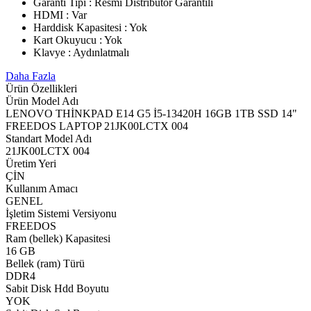
Garanti Tipi : Resmi Distribütör Garantili
HDMI : Var
Harddisk Kapasitesi : Yok
Kart Okuyucu : Yok
Klavye : Aydınlatmalı
Daha Fazla
Ürün Özellikleri
Ürün Model Adı
LENOVO THİNKPAD E14 G5 İ5-13420H 16GB 1TB SSD 14"
FREEDOS LAPTOP 21JK00LCTX 004
Standart Model Adı
21JK00LCTX 004
Üretim Yeri
ÇİN
Kullanım Amacı
GENEL
İşletim Sistemi Versiyonu
FREEDOS
Ram (bellek) Kapasitesi
16 GB
Bellek (ram) Türü
DDR4
Sabit Disk Hdd Boyutu
YOK