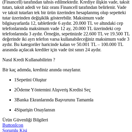
(Financell) tarafından tahsis edilmektedir. Krediye ilişkin vade, taksit
tutarı, taksit adedi ve faiz oranı Financell tarafından belirlenir. Vade
ve taksit tutarları tek bir ürün üzerinden hesaplanmış olup sepetteki
tutar üzerinden değişiklik gösterebilir. Maksimum vade
bilgisayarlarda 12, tabletlerde 6 aydır. 20.000 TL ve altındaki cep
telefonlarında maksimum vade 12 ay, 20.000 TL üzerindeki cep
telefonlarında 3 aydır. Örneğin, sepetinizde 22.600 TL ve 19.500 TL
değerinde iki ayrı telefon varsa kullanabileceğiniz maksimum vade 3
aydır. Bu kategoriler haricinde kalan ve 50.001 TL – 100.000 TL
arasında açılacak krediler için vade üst sınırı 24 aydır.
Nasıl Kredi Kullanabilirim ?
Bir kaç adımda, krediniz anında onaylanır.
1
Sepetini Oluştur
2
Ödeme Yöntemini Alışveriş Kredisi Seç
3
Banka Ekranlarında Başvurunu Tamamla
4
Siparişin Onaylansın
Ürün Güvenliği Bilgileri
ButtonIcon
Sorumlu Kişi