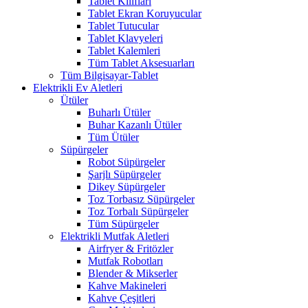
Tablet Kılıfları
Tablet Ekran Koruyucular
Tablet Tutucular
Tablet Klavyeleri
Tablet Kalemleri
Tüm Tablet Aksesuarları
Tüm Bilgisayar-Tablet
Elektrikli Ev Aletleri
Ütüler
Buharlı Ütüler
Buhar Kazanlı Ütüler
Tüm Ütüler
Süpürgeler
Robot Süpürgeler
Şarjlı Süpürgeler
Dikey Süpürgeler
Toz Torbasız Süpürgeler
Toz Torbalı Süpürgeler
Tüm Süpürgeler
Elektrikli Mutfak Aletleri
Airfryer & Fritözler
Mutfak Robotları
Blender & Mikserler
Kahve Makineleri
Kahve Çeşitleri