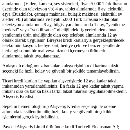
alımlarında (Video, kamera, ses sistemleri, fiyatı 5.000 Türk lirasının
üzerinde olan televizyon vb) 4 ay, tablet alımlarında 6 ay, elektrikli
eşya (Buzdolabı, çamaşır makinesi, bulaşık makinesi, elektrikli ev
aletleri vb.) alımlarında ve fiyatı 5.000 Türk Lirasına kadar olan
televizyon alımlarında 9 ay, bilgisayar alımlarında 12 ay, “yenileme
merkezi” veya “yetkili satıcı” niteliğindeki iş yerlerinden alınan
yenilenmiş ürün niteliğinde olan cep telefonu alımlarında 12 ay
olarak olarak uygulanır. Bireysel kredi kartlarıyla gerçekleştirilecek
telekomünikasyon, hediye kart, hediye çeki ve benzeri şekillerde
herhangi somut bir mal veya hizmeti içermeyen ürünlerin
alımlarında taksit uygulanamaz.
Anlaşmalı olduğumuz bankalarla alışverişini kredi kartına taksit
seçeneği ile hızlı, kolay ve güvenli bir şekilde tamamlayabilirsin.
Ticari kredi kartları ile yapılan alışverişlerde 12 aya kadar taksit
imkanından yararlanabilirsiniz. En fazla 12 aya kadar taksit yapma
imkanı olsa da banka bazlı farklı taksit tutarları uygulanabilmektedir.
Alışveriş Kredisi
Sepetini hemen oluşturup Alışveriş Kredisi seçeneği ile ödeme
adımında taksitlendirebilir, hızlı, kolay ve güvenli bir şekilde
işlemlerini gerçekleştirebilirsin.
Paycell Alışveriş Limiti ürününde kredi Turkcell Finansman A.Ş.