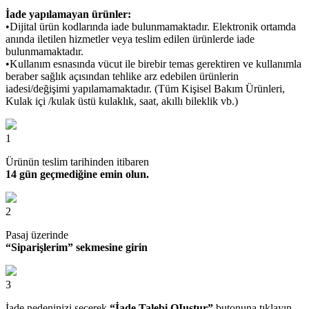
İade yapılamayan ürünler:
•Dijital ürün kodlarında iade bulunmamaktadır. Elektronik ortamda
anında iletilen hizmetler veya teslim edilen ürünlerde iade
bulunmamaktadır.
•Kullanım esnasında vücut ile birebir temas gerektiren ve kullanımla
beraber sağlık açısından tehlike arz edebilen ürünlerin
iadesi/değişimi yapılamamaktadır. (Tüm Kişisel Bakım Ürünleri,
Kulak içi /kulak üstü kulaklık, saat, akıllı bileklik vb.)
1
Ürünün teslim tarihinden itibaren
14 gün geçmediğine emin olun.
2
Pasaj üzerinde
“Siparişlerim” sekmesine girin
3
İade nedeninizi seçerek
“İade Talebi OIuştur”
butonuna tıklayın.