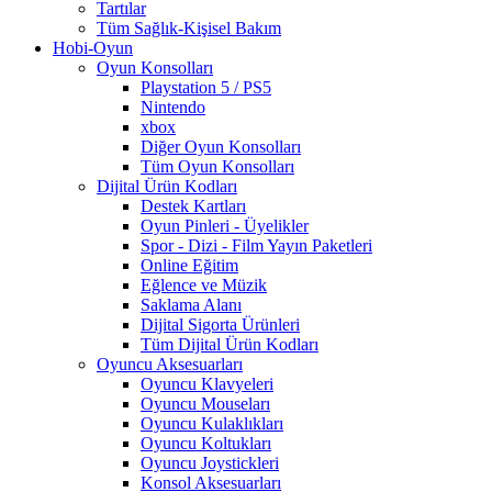
Tartılar
Tüm Sağlık-Kişisel Bakım
Hobi-Oyun
Oyun Konsolları
Playstation 5 / PS5
Nintendo
xbox
Diğer Oyun Konsolları
Tüm Oyun Konsolları
Dijital Ürün Kodları
Destek Kartları
Oyun Pinleri - Üyelikler
Spor - Dizi - Film Yayın Paketleri
Online Eğitim
Eğlence ve Müzik
Saklama Alanı
Dijital Sigorta Ürünleri
Tüm Dijital Ürün Kodları
Oyuncu Aksesuarları
Oyuncu Klavyeleri
Oyuncu Mouseları
Oyuncu Kulaklıkları
Oyuncu Koltukları
Oyuncu Joystickleri
Konsol Aksesuarları