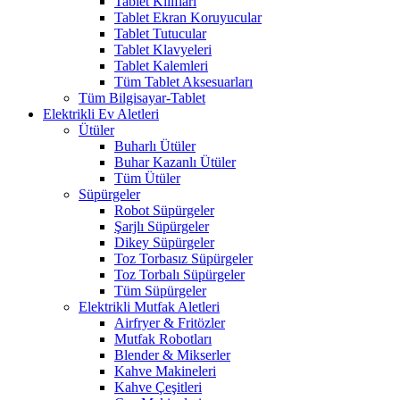
Tablet Kılıfları
Tablet Ekran Koruyucular
Tablet Tutucular
Tablet Klavyeleri
Tablet Kalemleri
Tüm Tablet Aksesuarları
Tüm Bilgisayar-Tablet
Elektrikli Ev Aletleri
Ütüler
Buharlı Ütüler
Buhar Kazanlı Ütüler
Tüm Ütüler
Süpürgeler
Robot Süpürgeler
Şarjlı Süpürgeler
Dikey Süpürgeler
Toz Torbasız Süpürgeler
Toz Torbalı Süpürgeler
Tüm Süpürgeler
Elektrikli Mutfak Aletleri
Airfryer & Fritözler
Mutfak Robotları
Blender & Mikserler
Kahve Makineleri
Kahve Çeşitleri