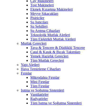
Çay Makineleri
Tost Makineleri
Ekmek Kızartma Makineleri
Meyve Sıkacakları
Pişiriciler
Su Isıtıcıları
Su Sebilleri
Su Arıtma Cihazları
Teknolojik Mutfak Aletleri
Tüm Elektrikli Mutfak Aletleri
Mutfak Gereçleri
Tava & Tencere & Düdüklü Tencere
Çatal & Kaşık & Bıçak Takımları
Yemek Hazırlık Gereçleri
Tüm Mutfak Gereçleri
Yapı Aletleri
Hava Temizleme Cihazları
Fırınlar
Mikrodalga Fırınlar
Mini Fırınlar
Tüm Fırınlar
Isıtma ve Soğutma Sistemleri
Vantilatörler
Radyatörler
Tüm Isıtma ve Soğutma Sistemleri