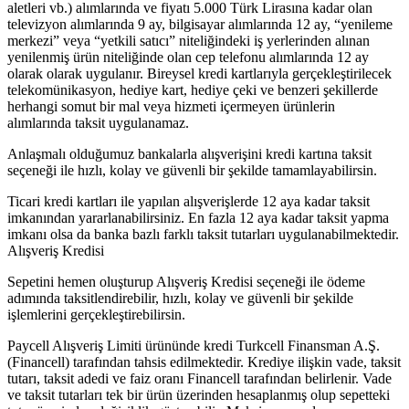
aletleri vb.) alımlarında ve fiyatı 5.000 Türk Lirasına kadar olan
televizyon alımlarında 9 ay, bilgisayar alımlarında 12 ay, “yenileme
merkezi” veya “yetkili satıcı” niteliğindeki iş yerlerinden alınan
yenilenmiş ürün niteliğinde olan cep telefonu alımlarında 12 ay
olarak olarak uygulanır. Bireysel kredi kartlarıyla gerçekleştirilecek
telekomünikasyon, hediye kart, hediye çeki ve benzeri şekillerde
herhangi somut bir mal veya hizmeti içermeyen ürünlerin
alımlarında taksit uygulanamaz.
Anlaşmalı olduğumuz bankalarla alışverişini kredi kartına taksit
seçeneği ile hızlı, kolay ve güvenli bir şekilde tamamlayabilirsin.
Ticari kredi kartları ile yapılan alışverişlerde 12 aya kadar taksit
imkanından yararlanabilirsiniz. En fazla 12 aya kadar taksit yapma
imkanı olsa da banka bazlı farklı taksit tutarları uygulanabilmektedir.
Alışveriş Kredisi
Sepetini hemen oluşturup Alışveriş Kredisi seçeneği ile ödeme
adımında taksitlendirebilir, hızlı, kolay ve güvenli bir şekilde
işlemlerini gerçekleştirebilirsin.
Paycell Alışveriş Limiti ürününde kredi Turkcell Finansman A.Ş.
(Financell) tarafından tahsis edilmektedir. Krediye ilişkin vade, taksit
tutarı, taksit adedi ve faiz oranı Financell tarafından belirlenir. Vade
ve taksit tutarları tek bir ürün üzerinden hesaplanmış olup sepetteki