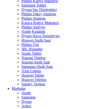
Philips Kahve Makinesi
Samsung Tablet
Dyson Saç Düzleştirici
Philips Dikey Süpürge
Philips Süpürge
Karaca Kahve Makinesi
Philips Airfryer
Apple Kulaklık
Dyson Hava Temizleyici
Huawei Akıllı Saat
Philips Ütü
JBL Hoparlör
Apple Tablet
Xiaomi Telefon
Xiaomi Akıllı Saat
Samsung Akıllı Saat
Asus Laptop
Huawei Tablet
Huawei Telefon
Stanley Termos
Markalar
Apple
Samsung
Dyson
Anker