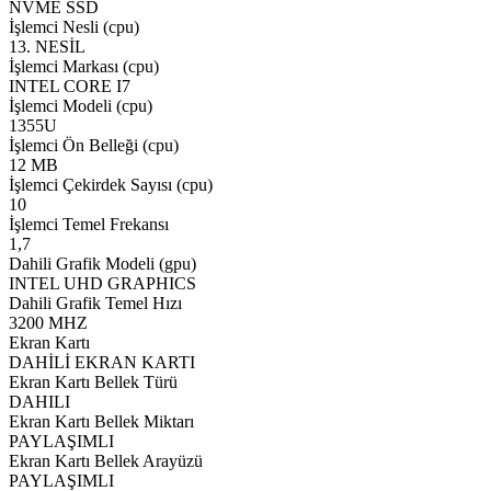
NVME SSD
İşlemci Nesli (cpu)
13. NESİL
İşlemci Markası (cpu)
INTEL CORE I7
İşlemci Modeli (cpu)
1355U
İşlemci Ön Belleği (cpu)
12 MB
İşlemci Çekirdek Sayısı (cpu)
10
İşlemci Temel Frekansı
1,7
Dahili Grafik Modeli (gpu)
INTEL UHD GRAPHICS
Dahili Grafik Temel Hızı
3200 MHZ
Ekran Kartı
DAHİLİ EKRAN KARTI
Ekran Kartı Bellek Türü
DAHILI
Ekran Kartı Bellek Miktarı
PAYLAŞIMLI
Ekran Kartı Bellek Arayüzü
PAYLAŞIMLI