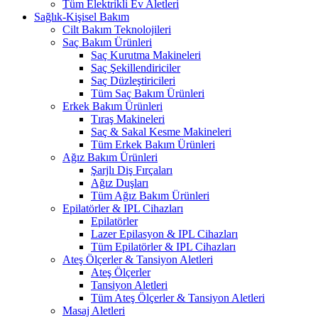
Tüm Elektrikli Ev Aletleri
Sağlık-Kişisel Bakım
Cilt Bakım Teknolojileri
Saç Bakım Ürünleri
Saç Kurutma Makineleri
Saç Şekillendiriciler
Saç Düzleştiricileri
Tüm Saç Bakım Ürünleri
Erkek Bakım Ürünleri
Tıraş Makineleri
Saç & Sakal Kesme Makineleri
Tüm Erkek Bakım Ürünleri
Ağız Bakım Ürünleri
Şarjlı Diş Fırçaları
Ağız Duşları
Tüm Ağız Bakım Ürünleri
Epilatörler & IPL Cihazları
Epilatörler
Lazer Epilasyon & IPL Cihazları
Tüm Epilatörler & IPL Cihazları
Ateş Ölçerler & Tansiyon Aletleri
Ateş Ölçerler
Tansiyon Aletleri
Tüm Ateş Ölçerler & Tansiyon Aletleri
Masaj Aletleri