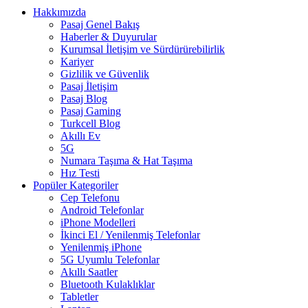
Hakkımızda
Pasaj Genel Bakış
Haberler & Duyurular
Kurumsal İletişim ve Sürdürürebilirlik
Kariyer
Gizlilik ve Güvenlik
Pasaj İletişim
Pasaj Blog
Pasaj Gaming
Turkcell Blog
Akıllı Ev
5G
Numara Taşıma & Hat Taşıma
Hız Testi
Popüler Kategoriler
Cep Telefonu
Android Telefonlar
iPhone Modelleri
İkinci El / Yenilenmiş Telefonlar
Yenilenmiş iPhone
5G Uyumlu Telefonlar
Akıllı Saatler
Bluetooth Kulaklıklar
Tabletler