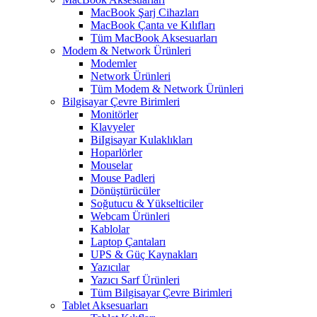
MacBook Şarj Cihazları
MacBook Çanta ve Kılıfları
Tüm MacBook Aksesuarları
Modem & Network Ürünleri
Modemler
Network Ürünleri
Tüm Modem & Network Ürünleri
Bilgisayar Çevre Birimleri
Monitörler
Klavyeler
BiIgisayar Kulaklıkları
Hoparlörler
Mouselar
Mouse Padleri
Dönüştürücüler
Soğutucu & Yükselticiler
Webcam Ürünleri
Kablolar
Laptop Çantaları
UPS & Güç Kaynakları
Yazıcılar
Yazıcı Sarf Ürünleri
Tüm Bilgisayar Çevre Birimleri
Tablet Aksesuarları