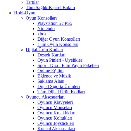
Tartılar
Tüm Sağlık-Kişisel Bakım
Hobi-Oyun
Oyun Konsolları
Playstation 5 / PS5
Nintendo
xbox
Diğer Oyun Konsolları
Tüm Oyun Konsolları
Dijital Ürün Kodları
Destek Kartları
Oyun Pinleri - Üyelikler
Spor - Dizi - Film Yayın Paketleri
Online Eğitim
Eğlence ve Müzik
Saklama Alanı
Dijital Sigorta Ürünleri
Tüm Dijital Ürün Kodları
Oyuncu Aksesuarları
Oyuncu Klavyeleri
Oyuncu Mouseları
Oyuncu Kulaklıkları
Oyuncu Koltukları
Oyuncu Joystickleri
Konsol Aksesuarları