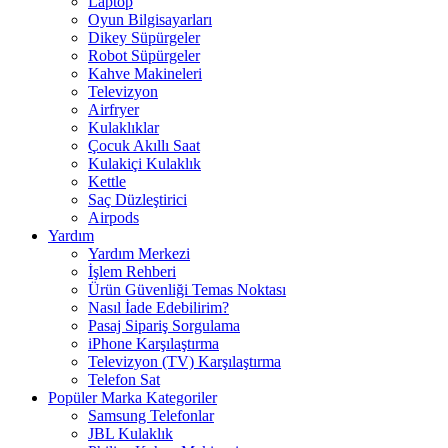
Laptop
Oyun Bilgisayarları
Dikey Süpürgeler
Robot Süpürgeler
Kahve Makineleri
Televizyon
Airfryer
Kulaklıklar
Çocuk Akıllı Saat
Kulakiçi Kulaklık
Kettle
Saç Düzleştirici
Airpods
Yardım
Yardım Merkezi
İşlem Rehberi
Ürün Güvenliği Temas Noktası
Nasıl İade Edebilirim?
Pasaj Sipariş Sorgulama
iPhone Karşılaştırma
Televizyon (TV) Karşılaştırma
Telefon Sat
Popüler Marka Kategoriler
Samsung Telefonlar
JBL Kulaklık