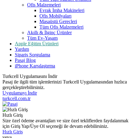
Ofis Malzemeleri
Evrak İmha Makineleri
Ofis Mobilyaları
Masaüstü Gereçleri
Tüm Ofis Malzemeleri
Akıllı & İlginç Ürünler
Tüm Ev-Yaşam
Apple Eğitim Ürünleri
Yardım
Sipariş Sorgulama
Pasaj Blog
iPhone Karşılaştırma
Turkcell Uygulamasını İndir
Pasaj ile ilgili tüm işlemlerinizi Turkcell Uygulamasından hızlıca
gerçekleştirebilirsiniz.
Uygulamayı İndir
turkcell.com.tr
Hızlı Giriş
Size özel ödeme avantajları ve size özel tekliflerden faydalanmak
için Giriş Yap/Üye Ol seçeneği ile devam edebilirsiniz.
Hızlı Giriş
veya