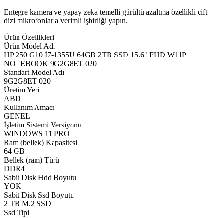
Entegre kamera ve yapay zeka temelli gürültü azaltma özellikli çift
dizi mikrofonlarla verimli işbirliği yapın.
Ürün Özellikleri
Ürün Model Adı
HP 250 G10 İ7-1355U 64GB 2TB SSD 15.6" FHD W11P
NOTEBOOK 9G2G8ET 020
Standart Model Adı
9G2G8ET 020
Üretim Yeri
ABD
Kullanım Amacı
GENEL
İşletim Sistemi Versiyonu
WINDOWS 11 PRO
Ram (bellek) Kapasitesi
64 GB
Bellek (ram) Türü
DDR4
Sabit Disk Hdd Boyutu
YOK
Sabit Disk Ssd Boyutu
2 TB M.2 SSD
Ssd Tipi