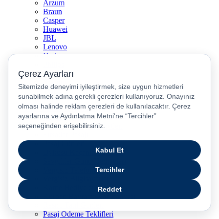
Arzum
Braun
Casper
Huawei
JBL
Lenovo
Omix
Philips
Realme
Xiaomi
TCL
Sony
Özel Günler & Kampanyalar
Apple Eğitim
Düğün ve Çeyiz Paketleri
Fırsatlar Pasajı
Pasaj Günleri
Uykusu Kaçanlar Kulübü
Sevgililer Günü Hediyeleri
Vergisiz Telefonlar
Vergisiz Bilgisayarlar
Karne Hediyeleri
Kurban Bayramı Kampanyası
Resmi Tatil Günleri
Pasaj Ödeme Teklifleri