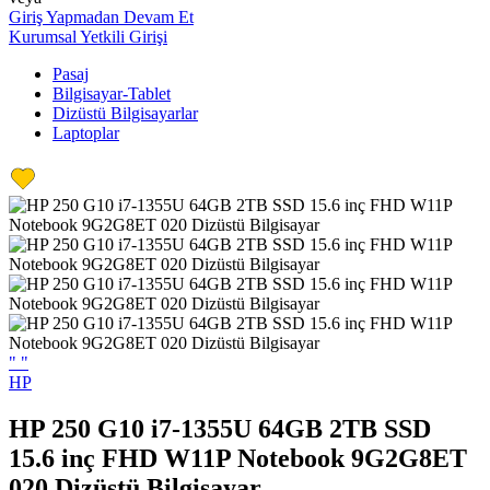
Giriş Yapmadan Devam Et
Kurumsal Yetkili Girişi
Pasaj
Bilgisayar-Tablet
Dizüstü Bilgisayarlar
Laptoplar
"
"
HP
HP 250 G10 i7-1355U 64GB 2TB SSD
15.6 inç FHD W11P Notebook 9G2G8ET
020 Dizüstü Bilgisayar