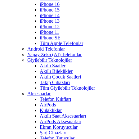
iPhone 16
iPhone 15
iPhone 14
iPhone 13
iPhone 12
iPhone 11
iPhone SE
Tüm Apple Telefonlar
Android Telefonlar
Yapay Zeka (AI) Telefonlar
Giyilebilir Teknolojiler
Akıllı Saatler
Akıllı Bileklikler
Akıllı Çocuk Saatleri
Takip Cihazları
Tüm Giyilebilir Teknolojiler
Aksesuarlar
Telefon Kılıfları
AirPods
Kulaklıklar
Akıllı Saat Aksesuarları
AirPods Aksesuarları
Ekran Koruyucular
Şarj Cihazları
Telefon Tutucular