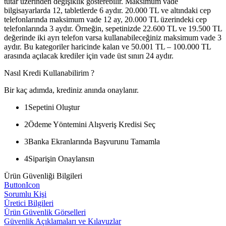
tutar üzerinden değişiklik gösterebilir. Maksimum vade
bilgisayarlarda 12, tabletlerde 6 aydır. 20.000 TL ve altındaki cep
telefonlarında maksimum vade 12 ay, 20.000 TL üzerindeki cep
telefonlarında 3 aydır. Örneğin, sepetinizde 22.600 TL ve 19.500 TL
değerinde iki ayrı telefon varsa kullanabileceğiniz maksimum vade 3
aydır. Bu kategoriler haricinde kalan ve 50.001 TL – 100.000 TL
arasında açılacak krediler için vade üst sınırı 24 aydır.
Nasıl Kredi Kullanabilirim ?
Bir kaç adımda, krediniz anında onaylanır.
1
Sepetini Oluştur
2
Ödeme Yöntemini Alışveriş Kredisi Seç
3
Banka Ekranlarında Başvurunu Tamamla
4
Siparişin Onaylansın
Ürün Güvenliği Bilgileri
ButtonIcon
Sorumlu Kişi
Üretici Bilgileri
Ürün Güvenlik Görselleri
Güvenlik Açıklamaları ve Kılavuzlar