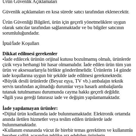
Ürün Güvenlik Açıklamaları
Güvenlik açıklamaları en kısa sürede satıcı tarafından eklenecektir.
Ürün Güvenliği Bilgileri, ürün için geçerli yönetmeliklere uygun
olarak satıcılar tarafından sağlanmaktadır ve bu bilgiler satıcının
sorumluluğundadır.
İptal/İade Koşulları
Dikkat edilmesi gerekenler
•İade edilecek ürünün orijinal kutusu bozulmamış olmalı, ürünlerde
çizik veya herhangi bir hasar olmamalıdır. İade edilen ürün tüm yan
ürün ve aksesuarlarıyla birlikte gönderilmelidir. Ürünlerin 14 günde
iade koşullarına uygun bir şekilde iade edilmesi gerekmektedir.
•Büyük desili ürünlerde (Beyaz eşya, TV vb.) ambalajın teknik
servis tarafından açılmadığı durumlar veya hasarlı ambalajlarda
tutanak tutulmaması durumunda cayma hakkı geçerli değildir.
•İlgili yasa gereği faturasız iade ve değişim yapılamamaktadır.
İade yapılamayan ürünler:
•Dijital ürün kodlarında iade bulunmamaktadır. Elektronik ortamda
anında iletilen hizmetler veya teslim edilen ürünlerde iade
bulunmamaktadır.
•Kullanım esnasında vücut ile birebir temas gerektiren ve kullanımla
beraber sağlık açısından tehlike arz edebilen ürünlerin