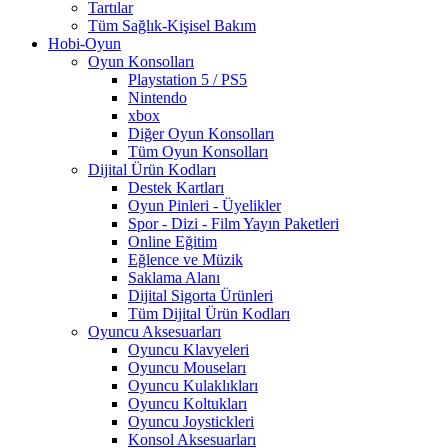
Tartılar
Tüm Sağlık-Kişisel Bakım
Hobi-Oyun
Oyun Konsolları
Playstation 5 / PS5
Nintendo
xbox
Diğer Oyun Konsolları
Tüm Oyun Konsolları
Dijital Ürün Kodları
Destek Kartları
Oyun Pinleri - Üyelikler
Spor - Dizi - Film Yayın Paketleri
Online Eğitim
Eğlence ve Müzik
Saklama Alanı
Dijital Sigorta Ürünleri
Tüm Dijital Ürün Kodları
Oyuncu Aksesuarları
Oyuncu Klavyeleri
Oyuncu Mouseları
Oyuncu Kulaklıkları
Oyuncu Koltukları
Oyuncu Joystickleri
Konsol Aksesuarları