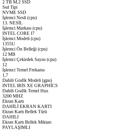
2 TB M.2 SSD
Ssd Tipi
NVME SSD
İşlemci Nesli (cpu)
13. NESİL
İşlemci Markası (cpu)
INTEL CORE I7
İşlemci Modeli (cpu)
1355U
İşlemci Ön Belleği (cpu)
12 MB
İşlemci Çekirdek Sayısı (cpu)
12
İşlemci Temel Frekansı
1,7
Dahili Grafik Modeli (gpu)
INTEL IRİS XE GRAPHİCS
Dahili Grafik Temel Hızı
3200 MHZ
Ekran Kartı
DAHİLİ EKRAN KARTI
Ekran Kartı Bellek Türü
DAHILI
Ekran Kartı Bellek Miktarı
PAYLAŞIMLI