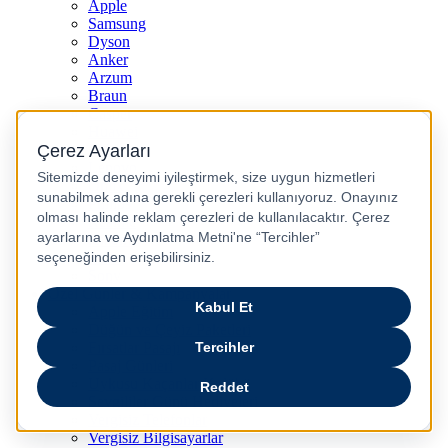
Apple
Samsung
Dyson
Anker
Arzum
Braun
Casper
Huawei
JBL
Lenovo
Omix
Philips
Realme
Xiaomi
TCL
Sony
Özel Günler & Kampanyalar
Apple Eğitim
Düğün ve Çeyiz Paketleri
Fırsatlar Pasajı
Pasaj Günleri
Uykusu Kaçanlar Kulübü
Sevgililer Günü Hediyeleri
Vergisiz Telefonlar
Vergisiz Bilgisayarlar