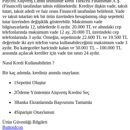
Paycell Alışveriş Limiti ürününde kredi Turkcell Finansman A.Ş.
(Financell) tarafından tahsis edilmektedir. Krediye ilişkin vade, taksit
tutarı, taksit adedi ve faiz oranı Financell tarafından belirlenir. Vade
ve taksit tutarları tek bir ürün üzerinden hesaplanmış olup sepetteki
tutar üzerinden değişiklik gösterebilir. Maksimum vade
bilgisayarlarda 12, tabletlerde 6 aydır. 20.000 TL ve altındaki cep
telefonlarında maksimum vade 12 ay, 20.000 TL üzerindeki cep
telefonlarında 3 aydır. Örneğin, sepetinizde 22.600 TL ve 19.500 TL
değerinde iki ayrı telefon varsa kullanabileceğiniz maksimum vade 3
aydır. Bu kategoriler haricinde kalan ve 50.001 TL – 100.000 TL
arasında açılacak krediler için vade üst sınırı 24 aydır.
Nasıl Kredi Kullanabilirim ?
Bir kaç adımda, krediniz anında onaylanır.
1
Sepetini Oluştur
2
Ödeme Yöntemini Alışveriş Kredisi Seç
3
Banka Ekranlarında Başvurunu Tamamla
4
Siparişin Onaylansın
Ürün Güvenliği Bilgileri
ButtonIcon