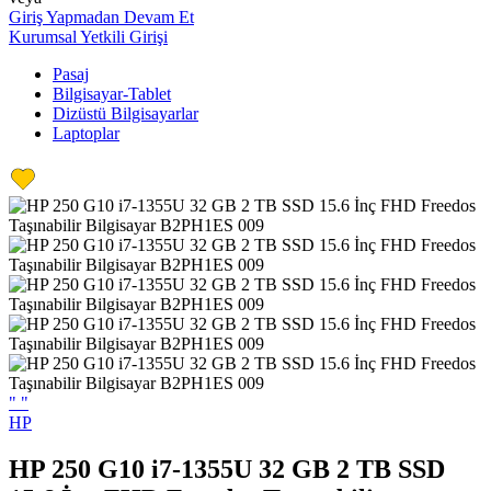
Giriş Yapmadan Devam Et
Kurumsal Yetkili Girişi
Pasaj
Bilgisayar-Tablet
Dizüstü Bilgisayarlar
Laptoplar
"
"
HP
HP 250 G10 i7-1355U 32 GB 2 TB SSD