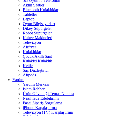
5G Uyumlu Telefonlar
Akıllı Saatler
Bluetooth Kulaklıklar
Tabletler
Laptop
Oyun Bilgisayarları
Dikey Süpürgeler
Robot Süpürgeler
Kahve Makineleri
Televizyon
Airfryer
Kulaklıklar
Çocuk Akıllı Saat
Kulakiçi Kulaklık
Kettle
Saç Düzleştirici
Airpods
Yardım
Yardım Merkezi
İşlem Rehberi
Ürün Güvenliği Temas Noktası
Nasıl İade Edebilirim?
Pasaj Sipariş Sorgulama
iPhone Karşılaştırma
Televizyon (TV) Karşılaştırma