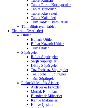
Tablet Kılıfları
Tablet Ekran Koruyucular
Tablet Tutucular
Tablet Klavyeleri
Tablet Kalemleri
Tüm Tablet Aksesuarları
Tüm Bilgisayar-Tablet
Elektrikli Ev Aletleri
Ütüler
Buharlı Ütüler
Buhar Kazanlı Ütüler
Tüm Ütüler
Süpürgeler
Robot Süpürgeler
Şarjlı Süpürgeler
Dikey Süpürgeler
Toz Torbasız Süpürgeler
Toz Torbalı Süpürgeler
Tüm Süpürgeler
Elektrikli Mutfak Aletleri
Airfryer & Fritözler
Mutfak Robotları
Blender & Mikserler
Kahve Makineleri
Kahve Çeşitleri