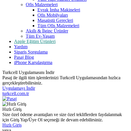
Ofis Malzemeleri
Evrak İmha Makineleri
Ofis Mobilyaları
Masaüstü Gereçleri
Tüm Ofis Malzemeleri
Akıllı & İlginç Ürünler
Tüm Ev-Yaşam
Apple Eğitim Ürünleri
Yardım
Sipariş Sorgulama
Pasaj Blog
iPhone Karşılaştırma
Turkcell Uygulamasını İndir
Pasaj ile ilgili tüm işlemlerinizi Turkcell Uygulamasından hızlıca
gerçekleştirebilirsiniz.
Uygulamayı İndir
turkcell.com.tr
Hızlı Giriş
Size özel ödeme avantajları ve size özel tekliflerden faydalanmak
için Giriş Yap/Üye Ol seçeneği ile devam edebilirsiniz.
Hızlı Giriş
veya