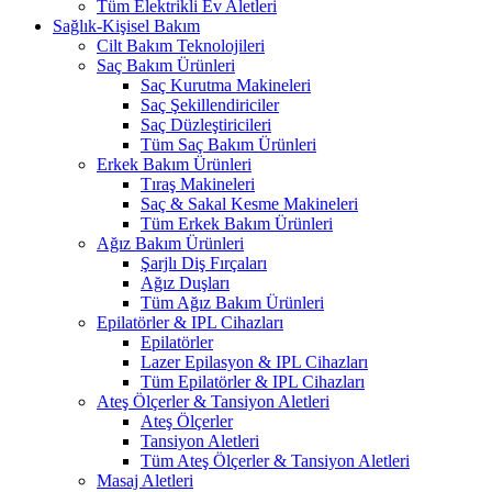
Tüm Elektrikli Ev Aletleri
Sağlık-Kişisel Bakım
Cilt Bakım Teknolojileri
Saç Bakım Ürünleri
Saç Kurutma Makineleri
Saç Şekillendiriciler
Saç Düzleştiricileri
Tüm Saç Bakım Ürünleri
Erkek Bakım Ürünleri
Tıraş Makineleri
Saç & Sakal Kesme Makineleri
Tüm Erkek Bakım Ürünleri
Ağız Bakım Ürünleri
Şarjlı Diş Fırçaları
Ağız Duşları
Tüm Ağız Bakım Ürünleri
Epilatörler & IPL Cihazları
Epilatörler
Lazer Epilasyon & IPL Cihazları
Tüm Epilatörler & IPL Cihazları
Ateş Ölçerler & Tansiyon Aletleri
Ateş Ölçerler
Tansiyon Aletleri
Tüm Ateş Ölçerler & Tansiyon Aletleri
Masaj Aletleri