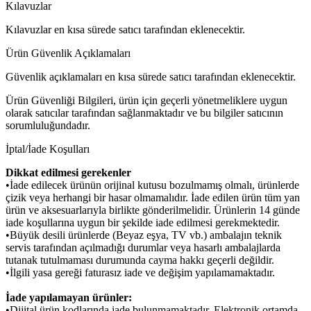
Kılavuzlar
Kılavuzlar en kısa sürede satıcı tarafından eklenecektir.
Ürün Güvenlik Açıklamaları
Güvenlik açıklamaları en kısa sürede satıcı tarafından eklenecektir.
Ürün Güvenliği Bilgileri, ürün için geçerli yönetmeliklere uygun
olarak satıcılar tarafından sağlanmaktadır ve bu bilgiler satıcının
sorumluluğundadır.
İptal/İade Koşulları
Dikkat edilmesi gerekenler
•İade edilecek ürünün orijinal kutusu bozulmamış olmalı, ürünlerde
çizik veya herhangi bir hasar olmamalıdır. İade edilen ürün tüm yan
ürün ve aksesuarlarıyla birlikte gönderilmelidir. Ürünlerin 14 günde
iade koşullarına uygun bir şekilde iade edilmesi gerekmektedir.
•Büyük desili ürünlerde (Beyaz eşya, TV vb.) ambalajın teknik
servis tarafından açılmadığı durumlar veya hasarlı ambalajlarda
tutanak tutulmaması durumunda cayma hakkı geçerli değildir.
•İlgili yasa gereği faturasız iade ve değişim yapılamamaktadır.
İade yapılamayan ürünler:
•Dijital ürün kodlarında iade bulunmamaktadır. Elektronik ortamda