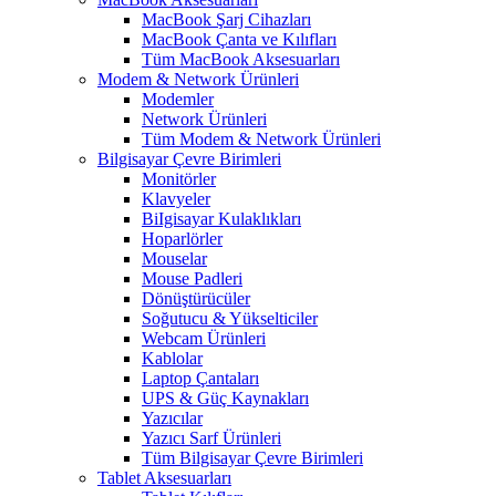
MacBook Şarj Cihazları
MacBook Çanta ve Kılıfları
Tüm MacBook Aksesuarları
Modem & Network Ürünleri
Modemler
Network Ürünleri
Tüm Modem & Network Ürünleri
Bilgisayar Çevre Birimleri
Monitörler
Klavyeler
BiIgisayar Kulaklıkları
Hoparlörler
Mouselar
Mouse Padleri
Dönüştürücüler
Soğutucu & Yükselticiler
Webcam Ürünleri
Kablolar
Laptop Çantaları
UPS & Güç Kaynakları
Yazıcılar
Yazıcı Sarf Ürünleri
Tüm Bilgisayar Çevre Birimleri
Tablet Aksesuarları