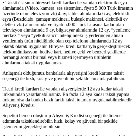
• Taksit üst sınırı bireysel kredi kartları ile yapılan elektronik eşya
alımlarında (Video, kamera, ses sistemleri, fiyatı 5.000 Türk lirasının
üzerinde olan televizyon vb) 4 ay, tablet alımlarında 6 ay, elektrikli
eşya (Buzdolabı, çamaşır makinesi, bulaşık makinesi, elektrikli ev
aletleri vb.) alımlarında ve fiyatı 5.000 Türk Lirasına kadar olan
televizyon alımlarında 9 ay, bilgisayar alımlarında 12 ay, “yenileme
merkezi” veya “yetkili satıcı” niteliğindeki iş yerlerinden alınan
yenilenmiş ürün niteliğinde olan cep telefonu alımlarında 12 ay
olarak olarak uygulanır. Bireysel kredi kartlarıyla gerçekleştirilecek
telekomünikasyon, hediye kart, hediye çeki ve benzeri şekillerde
herhangi somut bir mal veya hizmeti içermeyen ürünlerin
alımlarında taksit uygulanamaz.
Anlaşmalı olduğumuz bankalarla alışverişini kredi kartına taksit
seçeneği ile hızlı, kolay ve güvenli bir şekilde tamamlayabilirsin.
Ticari kredi kartları ile yapılan alışverişlerde 12 aya kadar taksit
imkanından yararlanabilirsiniz. En fazla 12 aya kadar taksit yapma
imkanı olsa da banka bazlı farklı taksit tutarları uygulanabilmektedir.
Alışveriş Kredisi
Sepetini hemen oluşturup Alışveriş Kredisi seçeneği ile ödeme
adımında taksitlendirebilir, hızlı, kolay ve güvenli bir şekilde
işlemlerini gerçekleştirebilirsin.