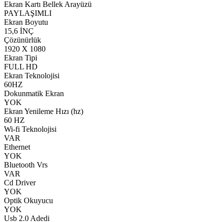
Ekran Kartı Bellek Arayüzü
PAYLAŞIMLI
Ekran Boyutu
15,6 İNÇ
Çözünürlük
1920 X 1080
Ekran Tipi
FULL HD
Ekran Teknolojisi
60HZ
Dokunmatik Ekran
YOK
Ekran Yenileme Hızı (hz)
60 HZ
Wi-fi Teknolojisi
VAR
Ethernet
YOK
Bluetooth Vrs
VAR
Cd Driver
YOK
Optik Okuyucu
YOK
Usb 2.0 Adedi