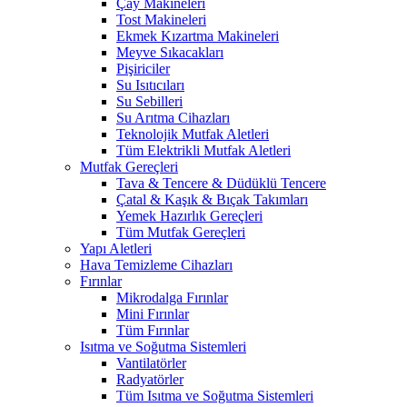
Çay Makineleri
Tost Makineleri
Ekmek Kızartma Makineleri
Meyve Sıkacakları
Pişiriciler
Su Isıtıcıları
Su Sebilleri
Su Arıtma Cihazları
Teknolojik Mutfak Aletleri
Tüm Elektrikli Mutfak Aletleri
Mutfak Gereçleri
Tava & Tencere & Düdüklü Tencere
Çatal & Kaşık & Bıçak Takımları
Yemek Hazırlık Gereçleri
Tüm Mutfak Gereçleri
Yapı Aletleri
Hava Temizleme Cihazları
Fırınlar
Mikrodalga Fırınlar
Mini Fırınlar
Tüm Fırınlar
Isıtma ve Soğutma Sistemleri
Vantilatörler
Radyatörler
Tüm Isıtma ve Soğutma Sistemleri