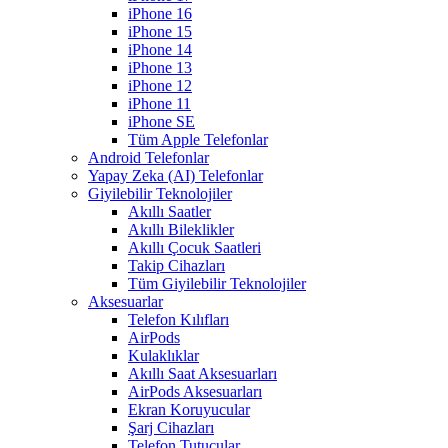
iPhone 16
iPhone 15
iPhone 14
iPhone 13
iPhone 12
iPhone 11
iPhone SE
Tüm Apple Telefonlar
Android Telefonlar
Yapay Zeka (AI) Telefonlar
Giyilebilir Teknolojiler
Akıllı Saatler
Akıllı Bileklikler
Akıllı Çocuk Saatleri
Takip Cihazları
Tüm Giyilebilir Teknolojiler
Aksesuarlar
Telefon Kılıfları
AirPods
Kulaklıklar
Akıllı Saat Aksesuarları
AirPods Aksesuarları
Ekran Koruyucular
Şarj Cihazları
Telefon Tutucular