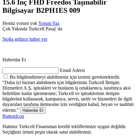
15.6 İnç FHD Freedos Taşınabilir
Bilgisayar B2PH1ES 009
Henüz yorum yok
Yorum Yaz
Çok Yakında Turkcell Pasaj' da
Stoğa gelince haber ver
Haberdar Et
Email Adresi
Bu bilgilendirmeyi alabilmeniz için izniniz gerekmektedir.
“Daha iyi hizmet alabilmem için bilgilerimin Turkcell İletişim
Hizmetleri A.Ş, iştirakleri ve bunların iş ortaklarınca, tarafımca aksi
belirtiline kadar işlenmesine; Turkcell ve iştiraklerinin iletişim
bilgilerimi kullanarak, kampanya, servis, tarife ve hizmetleri ile ilgili
duyuruları tarafıma iletmesine izin verdiğimi kabul, beyan ve taahhüt
ederim.”
Haberdar Et
ButtonIcon
Hattınız Turkcell Finansman kredili tekliflerimize uygun değildir.
Seçtiğiniz ürünü peşin olarak satın alabilirsiniz.