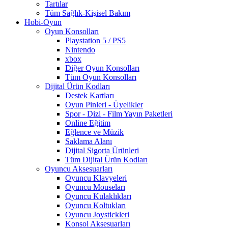
Tartılar
Tüm Sağlık-Kişisel Bakım
Hobi-Oyun
Oyun Konsolları
Playstation 5 / PS5
Nintendo
xbox
Diğer Oyun Konsolları
Tüm Oyun Konsolları
Dijital Ürün Kodları
Destek Kartları
Oyun Pinleri - Üyelikler
Spor - Dizi - Film Yayın Paketleri
Online Eğitim
Eğlence ve Müzik
Saklama Alanı
Dijital Sigorta Ürünleri
Tüm Dijital Ürün Kodları
Oyuncu Aksesuarları
Oyuncu Klavyeleri
Oyuncu Mouseları
Oyuncu Kulaklıkları
Oyuncu Koltukları
Oyuncu Joystickleri
Konsol Aksesuarları