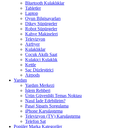
Bluetooth Kulaklıklar
Tabletler
Laptop
Oyun Bilgisayarları
Dikey Süpürgeler
Robot Süpürgeler
Kahve Makineleri
Televizyon
Airfryer
Kulaklıklar
Çocuk Akıllı Saat
Kulakiçi Kulaklık
Kettle
Saç Düzleştirici
Airpods
Yardım
Yardım Merkezi
İşlem Rehberi
Ürün Güvenliği Temas Noktası
Nasıl İade Edebilirim?
Pasaj Sipariş Sorgulama
iPhone Karşılaştırma
Televizyon (TV) Karşılaştırma
Telefon Sat
Popüler Marka Kategoriler