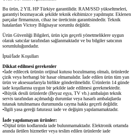
Bu ürün, 2 YIL HP Türkiye garantilidir. RAM/SSD yükseltmeleri,
garantiyi bozmayacak şekilde teknik ekibimizce yapılmıştır. Eklenen
parçalar firmamızın, cihaz ise üreticinin garantisindedir. Teknik
hatalardan Victory Bilgisayar sorumlu değildir.
Ürün Güvenliği Bilgileri, ürün için geçerli yönetmeliklere uygun
olarak satıcılar tarafından sağlanmaktadır ve bu bilgiler satıcının
sorumluluğundadır.
İptal/İade Koşulları
Dikkat edilmesi gerekenler
•İade edilecek ürünün orijinal kutusu bozulmamış olmalı, ürünlerde
çizik veya herhangi bir hasar olmamalıdır. İade edilen ürün tüm yan
ürün ve aksesuarlarıyla birlikte gönderilmelidir. Ürünlerin 14 günde
iade koşullarına uygun bir şekilde iade edilmesi gerekmektedir.
•Büyük desili ürünlerde (Beyaz eşya, TV vb.) ambalajın teknik
servis tarafından açılmadığı durumlar veya hasarlı ambalajlarda
tutanak tutulmaması durumunda cayma hakkı geçerli değildir.
•İlgili yasa gereği faturasız iade ve değişim yapılamamaktadır.
İade yapılamayan ürünler:
•Dijital ürün kodlarında iade bulunmamaktadır. Elektronik ortamda
anında iletilen hizmetler veya teslim edilen ürünlerde iade