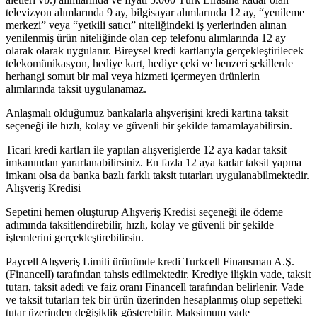
televizyon alımlarında 9 ay, bilgisayar alımlarında 12 ay, “yenileme
merkezi” veya “yetkili satıcı” niteliğindeki iş yerlerinden alınan
yenilenmiş ürün niteliğinde olan cep telefonu alımlarında 12 ay
olarak olarak uygulanır. Bireysel kredi kartlarıyla gerçekleştirilecek
telekomünikasyon, hediye kart, hediye çeki ve benzeri şekillerde
herhangi somut bir mal veya hizmeti içermeyen ürünlerin
alımlarında taksit uygulanamaz.
Anlaşmalı olduğumuz bankalarla alışverişini kredi kartına taksit
seçeneği ile hızlı, kolay ve güvenli bir şekilde tamamlayabilirsin.
Ticari kredi kartları ile yapılan alışverişlerde 12 aya kadar taksit
imkanından yararlanabilirsiniz. En fazla 12 aya kadar taksit yapma
imkanı olsa da banka bazlı farklı taksit tutarları uygulanabilmektedir.
Alışveriş Kredisi
Sepetini hemen oluşturup Alışveriş Kredisi seçeneği ile ödeme
adımında taksitlendirebilir, hızlı, kolay ve güvenli bir şekilde
işlemlerini gerçekleştirebilirsin.
Paycell Alışveriş Limiti ürününde kredi Turkcell Finansman A.Ş.
(Financell) tarafından tahsis edilmektedir. Krediye ilişkin vade, taksit
tutarı, taksit adedi ve faiz oranı Financell tarafından belirlenir. Vade
ve taksit tutarları tek bir ürün üzerinden hesaplanmış olup sepetteki
tutar üzerinden değişiklik gösterebilir. Maksimum vade