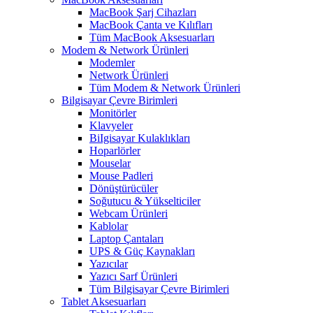
MacBook Şarj Cihazları
MacBook Çanta ve Kılıfları
Tüm MacBook Aksesuarları
Modem & Network Ürünleri
Modemler
Network Ürünleri
Tüm Modem & Network Ürünleri
Bilgisayar Çevre Birimleri
Monitörler
Klavyeler
BiIgisayar Kulaklıkları
Hoparlörler
Mouselar
Mouse Padleri
Dönüştürücüler
Soğutucu & Yükselticiler
Webcam Ürünleri
Kablolar
Laptop Çantaları
UPS & Güç Kaynakları
Yazıcılar
Yazıcı Sarf Ürünleri
Tüm Bilgisayar Çevre Birimleri
Tablet Aksesuarları