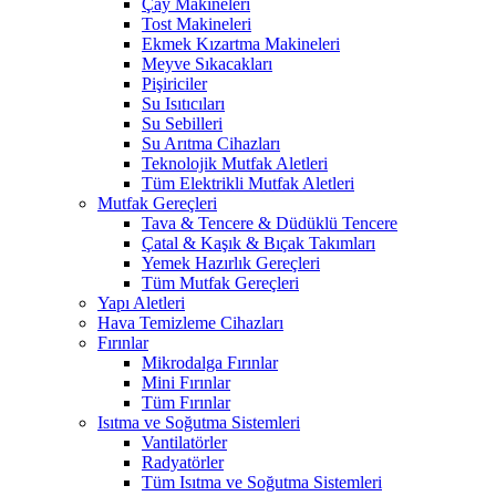
Çay Makineleri
Tost Makineleri
Ekmek Kızartma Makineleri
Meyve Sıkacakları
Pişiriciler
Su Isıtıcıları
Su Sebilleri
Su Arıtma Cihazları
Teknolojik Mutfak Aletleri
Tüm Elektrikli Mutfak Aletleri
Mutfak Gereçleri
Tava & Tencere & Düdüklü Tencere
Çatal & Kaşık & Bıçak Takımları
Yemek Hazırlık Gereçleri
Tüm Mutfak Gereçleri
Yapı Aletleri
Hava Temizleme Cihazları
Fırınlar
Mikrodalga Fırınlar
Mini Fırınlar
Tüm Fırınlar
Isıtma ve Soğutma Sistemleri
Vantilatörler
Radyatörler
Tüm Isıtma ve Soğutma Sistemleri