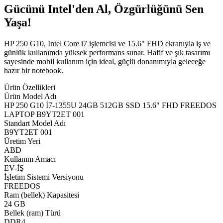
Gücünü Intel'den Al, Özgürlüğünü Sen
Yaşa!
HP 250 G10, Intel Core i7 işlemcisi ve 15.6" FHD ekranıyla iş ve
günlük kullanımda yüksek performans sunar. Hafif ve şık tasarımı
sayesinde mobil kullanım için ideal, güçlü donanımıyla geleceğe
hazır bir notebook.
Ürün Özellikleri
Ürün Model Adı
HP 250 G10 İ7-1355U 24GB 512GB SSD 15.6" FHD FREEDOS
LAPTOP B9YT2ET 001
Standart Model Adı
B9YT2ET 001
Üretim Yeri
ABD
Kullanım Amacı
EV-İŞ
İşletim Sistemi Versiyonu
FREEDOS
Ram (bellek) Kapasitesi
24 GB
Bellek (ram) Türü
DDR4