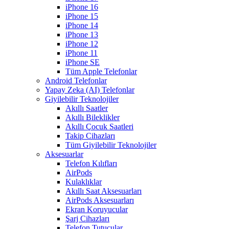
iPhone 16
iPhone 15
iPhone 14
iPhone 13
iPhone 12
iPhone 11
iPhone SE
Tüm Apple Telefonlar
Android Telefonlar
Yapay Zeka (AI) Telefonlar
Giyilebilir Teknolojiler
Akıllı Saatler
Akıllı Bileklikler
Akıllı Çocuk Saatleri
Takip Cihazları
Tüm Giyilebilir Teknolojiler
Aksesuarlar
Telefon Kılıfları
AirPods
Kulaklıklar
Akıllı Saat Aksesuarları
AirPods Aksesuarları
Ekran Koruyucular
Şarj Cihazları
Telefon Tutucular