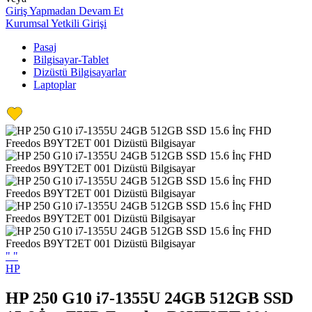
Giriş Yapmadan Devam Et
Kurumsal Yetkili Girişi
Pasaj
Bilgisayar-Tablet
Dizüstü Bilgisayarlar
Laptoplar
"
"
HP
HP 250 G10 i7-1355U 24GB 512GB SSD