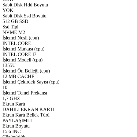
Sabit Disk Hdd Boyutu
YOK
Sabit Disk Ssd Boyutu
512 GB SSD
Ssd Tipi
NVME M2
İşlemci Nesli (cpu)
INTEL CORE
İşlemci Markası (cpu)
INTEL CORE I7
İşlemci Modeli (cpu)
1355U
İşlemci Ön Belleği (cpu)
12 MB CACHE
İşlemci Çekirdek Sayısı (cpu)
10
İşlemci Temel Frekansı
1,7 GHZ
Ekran Kartı
DAHİLİ EKRAN KARTI
Ekran Kartı Bellek Türü
PAYLAŞIMLI
Ekran Boyutu
15.6 INC
Çözünürlük