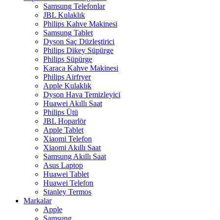
Samsung Telefonlar
JBL Kulaklık
Philips Kahve Makinesi
Samsung Tablet
Dyson Saç Düzleştirici
Philips Dikey Süpürge
Philips Süpürge
Karaca Kahve Makinesi
Philips Airfryer
Apple Kulaklık
Dyson Hava Temizleyici
Huawei Akıllı Saat
Philips Ütü
JBL Hoparlör
Apple Tablet
Xiaomi Telefon
Xiaomi Akıllı Saat
Samsung Akıllı Saat
Asus Laptop
Huawei Tablet
Huawei Telefon
Stanley Termos
Markalar
Apple
Samsung