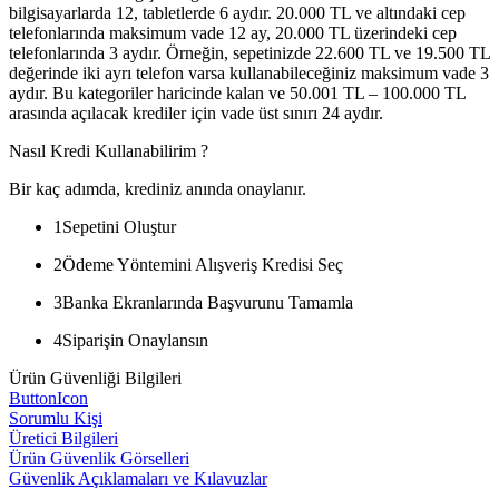
bilgisayarlarda 12, tabletlerde 6 aydır. 20.000 TL ve altındaki cep
telefonlarında maksimum vade 12 ay, 20.000 TL üzerindeki cep
telefonlarında 3 aydır. Örneğin, sepetinizde 22.600 TL ve 19.500 TL
değerinde iki ayrı telefon varsa kullanabileceğiniz maksimum vade 3
aydır. Bu kategoriler haricinde kalan ve 50.001 TL – 100.000 TL
arasında açılacak krediler için vade üst sınırı 24 aydır.
Nasıl Kredi Kullanabilirim ?
Bir kaç adımda, krediniz anında onaylanır.
1
Sepetini Oluştur
2
Ödeme Yöntemini Alışveriş Kredisi Seç
3
Banka Ekranlarında Başvurunu Tamamla
4
Siparişin Onaylansın
Ürün Güvenliği Bilgileri
ButtonIcon
Sorumlu Kişi
Üretici Bilgileri
Ürün Güvenlik Görselleri
Güvenlik Açıklamaları ve Kılavuzlar