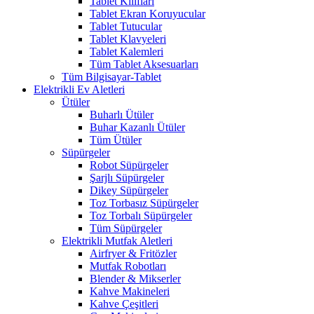
Tablet Kılıfları
Tablet Ekran Koruyucular
Tablet Tutucular
Tablet Klavyeleri
Tablet Kalemleri
Tüm Tablet Aksesuarları
Tüm Bilgisayar-Tablet
Elektrikli Ev Aletleri
Ütüler
Buharlı Ütüler
Buhar Kazanlı Ütüler
Tüm Ütüler
Süpürgeler
Robot Süpürgeler
Şarjlı Süpürgeler
Dikey Süpürgeler
Toz Torbasız Süpürgeler
Toz Torbalı Süpürgeler
Tüm Süpürgeler
Elektrikli Mutfak Aletleri
Airfryer & Fritözler
Mutfak Robotları
Blender & Mikserler
Kahve Makineleri
Kahve Çeşitleri