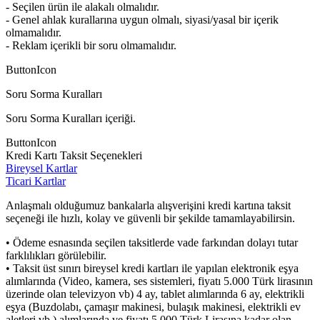
- Seçilen ürün ile alakalı olmalıdır.
- Genel ahlak kurallarına uygun olmalı, siyasi/yasal bir içerik
olmamalıdır.
- Reklam içerikli bir soru olmamalıdır.
ButtonIcon
Soru Sorma Kuralları
Soru Sorma Kuralları içeriği.
ButtonIcon
Kredi Kartı Taksit Seçenekleri
Bireysel Kartlar
Ticari Kartlar
Anlaşmalı olduğumuz bankalarla alışverişini kredi kartına taksit
seçeneği ile hızlı, kolay ve güvenli bir şekilde tamamlayabilirsin.
• Ödeme esnasında seçilen taksitlerde vade farkından dolayı tutar
farklılıkları görülebilir.
• Taksit üst sınırı bireysel kredi kartları ile yapılan elektronik eşya
alımlarında (Video, kamera, ses sistemleri, fiyatı 5.000 Türk lirasının
üzerinde olan televizyon vb) 4 ay, tablet alımlarında 6 ay, elektrikli
eşya (Buzdolabı, çamaşır makinesi, bulaşık makinesi, elektrikli ev
aletleri vb.) alımlarında ve fiyatı 5.000 Türk Lirasına kadar olan