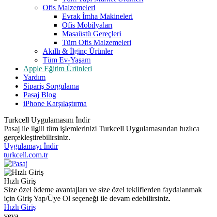
Ofis Malzemeleri
Evrak İmha Makineleri
Ofis Mobilyaları
Masaüstü Gereçleri
Tüm Ofis Malzemeleri
Akıllı & İlginç Ürünler
Tüm Ev-Yaşam
Apple Eğitim Ürünleri
Yardım
Sipariş Sorgulama
Pasaj Blog
iPhone Karşılaştırma
Turkcell Uygulamasını İndir
Pasaj ile ilgili tüm işlemlerinizi Turkcell Uygulamasından hızlıca
gerçekleştirebilirsiniz.
Uygulamayı İndir
turkcell.com.tr
Hızlı Giriş
Size özel ödeme avantajları ve size özel tekliflerden faydalanmak
için Giriş Yap/Üye Ol seçeneği ile devam edebilirsiniz.
Hızlı Giriş
veya