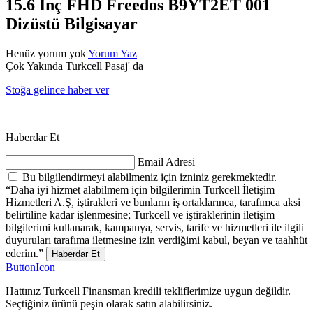
15.6 İnç FHD Freedos B9YT2ET 001
Dizüstü Bilgisayar
Henüz yorum yok
Yorum Yaz
Çok Yakında Turkcell Pasaj' da
Stoğa gelince haber ver
Haberdar Et
Email Adresi
Bu bilgilendirmeyi alabilmeniz için izniniz gerekmektedir.
“Daha iyi hizmet alabilmem için bilgilerimin Turkcell İletişim
Hizmetleri A.Ş, iştirakleri ve bunların iş ortaklarınca, tarafımca aksi
belirtiline kadar işlenmesine; Turkcell ve iştiraklerinin iletişim
bilgilerimi kullanarak, kampanya, servis, tarife ve hizmetleri ile ilgili
duyuruları tarafıma iletmesine izin verdiğimi kabul, beyan ve taahhüt
ederim.”
Haberdar Et
ButtonIcon
Hattınız Turkcell Finansman kredili tekliflerimize uygun değildir.
Seçtiğiniz ürünü peşin olarak satın alabilirsiniz.