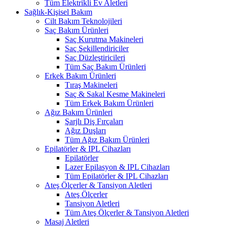
Tüm Elektrikli Ev Aletleri
Sağlık-Kişisel Bakım
Cilt Bakım Teknolojileri
Saç Bakım Ürünleri
Saç Kurutma Makineleri
Saç Şekillendiriciler
Saç Düzleştiricileri
Tüm Saç Bakım Ürünleri
Erkek Bakım Ürünleri
Tıraş Makineleri
Saç & Sakal Kesme Makineleri
Tüm Erkek Bakım Ürünleri
Ağız Bakım Ürünleri
Şarjlı Diş Fırçaları
Ağız Duşları
Tüm Ağız Bakım Ürünleri
Epilatörler & IPL Cihazları
Epilatörler
Lazer Epilasyon & IPL Cihazları
Tüm Epilatörler & IPL Cihazları
Ateş Ölçerler & Tansiyon Aletleri
Ateş Ölçerler
Tansiyon Aletleri
Tüm Ateş Ölçerler & Tansiyon Aletleri
Masaj Aletleri