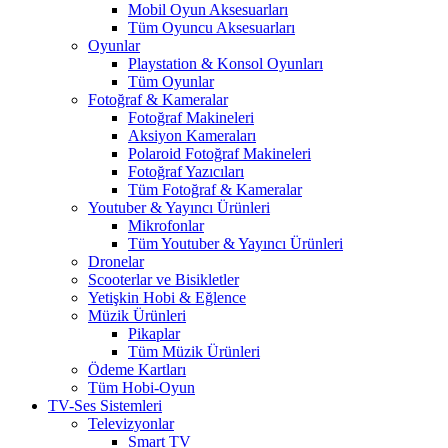
Mobil Oyun Aksesuarları
Tüm Oyuncu Aksesuarları
Oyunlar
Playstation & Konsol Oyunları
Tüm Oyunlar
Fotoğraf & Kameralar
Fotoğraf Makineleri
Aksiyon Kameraları
Polaroid Fotoğraf Makineleri
Fotoğraf Yazıcıları
Tüm Fotoğraf & Kameralar
Youtuber & Yayıncı Ürünleri
Mikrofonlar
Tüm Youtuber & Yayıncı Ürünleri
Dronelar
Scooterlar ve Bisikletler
Yetişkin Hobi & Eğlence
Müzik Ürünleri
Pikaplar
Tüm Müzik Ürünleri
Ödeme Kartları
Tüm Hobi-Oyun
TV-Ses Sistemleri
Televizyonlar
Smart TV