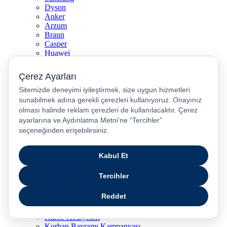
Dyson
Anker
Arzum
Braun
Casper
Huawei
JBL
Lenovo
Omix
Philips
Realme
Xiaomi
TCL
Sony
Özel Günler & Kampanyalar
Apple Eğitim
Düğün ve Çeyiz Paketleri
Fırsatlar Pasajı
Pasaj Günleri
Uykusu Kaçanlar Kulübü
Sevgililer Günü Hediyeleri
Vergisiz Telefonlar
Vergisiz Bilgisayarlar
Karne Hediyeleri
Kurban Bayramı Kampanyası