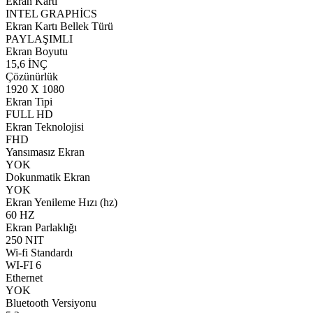
Ekran Kartı
INTEL GRAPHİCS
Ekran Kartı Bellek Türü
PAYLAŞIMLI
Ekran Boyutu
15,6 İNÇ
Çözünürlük
1920 X 1080
Ekran Tipi
FULL HD
Ekran Teknolojisi
FHD
Yansımasız Ekran
YOK
Dokunmatik Ekran
YOK
Ekran Yenileme Hızı (hz)
60 HZ
Ekran Parlaklığı
250 NIT
Wi-fi Standardı
WI-FI 6
Ethernet
YOK
Bluetooth Versiyonu