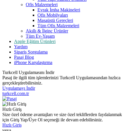
Ofis Malzemeleri
Evrak İmha Makineleri
Ofis Mobilyaları
Masaüstü Gereçleri
Tüm Ofis Malzemeleri
Akıllı & İlginç Ürünler
Tüm Ev-Yaşam
Apple Eğitim Ürünleri
Yardım
Sipariş Sorgulama
Pasaj Blog
iPhone Karşılaştırma
Turkcell Uygulamasını İndir
Pasaj ile ilgili tüm işlemlerinizi Turkcell Uygulamasından hızlıca
gerçekleştirebilirsiniz.
Uygulamayı İndir
turkcell.com.tr
Hızlı Giriş
Size özel ödeme avantajları ve size özel tekliflerden faydalanmak
için Giriş Yap/Üye Ol seçeneği ile devam edebilirsiniz.
Hızlı Giriş
veya