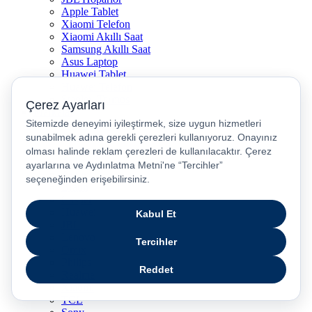
Apple Tablet
Xiaomi Telefon
Xiaomi Akıllı Saat
Samsung Akıllı Saat
Asus Laptop
Huawei Tablet
Huawei Telefon
Stanley Termos
Markalar
Apple
Samsung
Dyson
Anker
Arzum
Braun
Casper
Huawei
JBL
Lenovo
Omix
Philips
Realme
Xiaomi
TCL