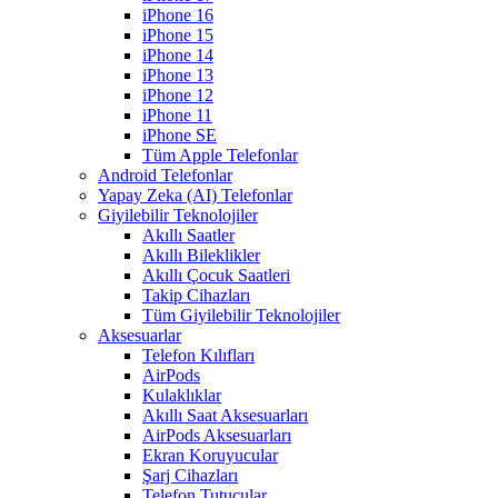
iPhone 16
iPhone 15
iPhone 14
iPhone 13
iPhone 12
iPhone 11
iPhone SE
Tüm Apple Telefonlar
Android Telefonlar
Yapay Zeka (AI) Telefonlar
Giyilebilir Teknolojiler
Akıllı Saatler
Akıllı Bileklikler
Akıllı Çocuk Saatleri
Takip Cihazları
Tüm Giyilebilir Teknolojiler
Aksesuarlar
Telefon Kılıfları
AirPods
Kulaklıklar
Akıllı Saat Aksesuarları
AirPods Aksesuarları
Ekran Koruyucular
Şarj Cihazları
Telefon Tutucular