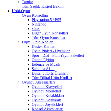
Tartılar
Tüm Sağlık-Kişisel Bakım
Hobi-Oyun
Oyun Konsolları
Playstation 5 / PS5
Nintendo
xbox
Diğer Oyun Konsolları
Tüm Oyun Konsolları
Dijital Ürün Kodları
Destek Kartları
Oyun Pinleri - Üyelikler
Spor - Dizi - Film Yayın Paketleri
Online Eğitim
Eğlence ve Müzik
Saklama Alanı
Dijital Sigorta Ürünleri
Tüm Dijital Ürün Kodları
Oyuncu Aksesuarları
Oyuncu Klavyeleri
Oyuncu Mouseları
Oyuncu Kulaklıkları
Oyuncu Koltukları
Oyuncu Joystickleri
Konsol Aksesuarları