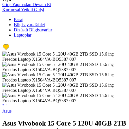
Giriş Yapmadan Devam Et
Kurumsal Yetkili Girişi
Pasaj
Bilgisayar-Tablet
Dizüstü Bilgisayarlar
Laptoplar
"
"
Asus
Asus Vivobook 15 Core 5 120U 40GB 2TB