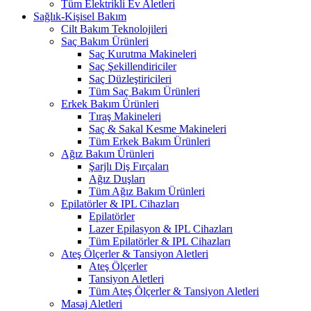
Tüm Elektrikli Ev Aletleri
Sağlık-Kişisel Bakım
Cilt Bakım Teknolojileri
Saç Bakım Ürünleri
Saç Kurutma Makineleri
Saç Şekillendiriciler
Saç Düzleştiricileri
Tüm Saç Bakım Ürünleri
Erkek Bakım Ürünleri
Tıraş Makineleri
Saç & Sakal Kesme Makineleri
Tüm Erkek Bakım Ürünleri
Ağız Bakım Ürünleri
Şarjlı Diş Fırçaları
Ağız Duşları
Tüm Ağız Bakım Ürünleri
Epilatörler & IPL Cihazları
Epilatörler
Lazer Epilasyon & IPL Cihazları
Tüm Epilatörler & IPL Cihazları
Ateş Ölçerler & Tansiyon Aletleri
Ateş Ölçerler
Tansiyon Aletleri
Tüm Ateş Ölçerler & Tansiyon Aletleri
Masaj Aletleri