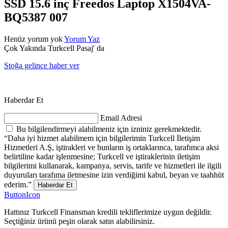
SSD 15.6 inç Freedos Laptop X1504VA-
BQ5387 007
Henüz yorum yok
Yorum Yaz
Çok Yakında Turkcell Pasaj' da
Stoğa gelince haber ver
Haberdar Et
Email Adresi
Bu bilgilendirmeyi alabilmeniz için izniniz gerekmektedir.
“Daha iyi hizmet alabilmem için bilgilerimin Turkcell İletişim
Hizmetleri A.Ş, iştirakleri ve bunların iş ortaklarınca, tarafımca aksi
belirtiline kadar işlenmesine; Turkcell ve iştiraklerinin iletişim
bilgilerimi kullanarak, kampanya, servis, tarife ve hizmetleri ile ilgili
duyuruları tarafıma iletmesine izin verdiğimi kabul, beyan ve taahhüt
ederim.”
Haberdar Et
ButtonIcon
Hattınız Turkcell Finansman kredili tekliflerimize uygun değildir.
Seçtiğiniz ürünü peşin olarak satın alabilirsiniz.