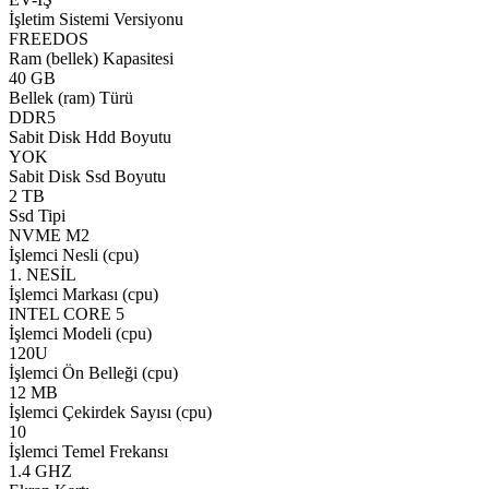
İşletim Sistemi Versiyonu
FREEDOS
Ram (bellek) Kapasitesi
40 GB
Bellek (ram) Türü
DDR5
Sabit Disk Hdd Boyutu
YOK
Sabit Disk Ssd Boyutu
2 TB
Ssd Tipi
NVME M2
İşlemci Nesli (cpu)
1. NESİL
İşlemci Markası (cpu)
INTEL CORE 5
İşlemci Modeli (cpu)
120U
İşlemci Ön Belleği (cpu)
12 MB
İşlemci Çekirdek Sayısı (cpu)
10
İşlemci Temel Frekansı
1.4 GHZ