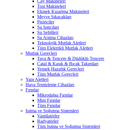
Çay Makineleri
Tost Makineleri
Ekmek Kızartma Makineleri
Meyve Sıkacakları
Pişiriciler
Su Isıtıcıları
Su Sebilleri
Su Arıtma Cihazları
Teknolojik Mutfak Aletleri
Tüm Elektrikli Mutfak Aletleri
Mutfak Gereçleri
Tava & Tencere & Düdüklü Tencere
Çatal & Kaşık & Bıçak Takımları
Yemek Hazırlık Gereçleri
Tüm Mutfak Gereçleri
Yapı Aletleri
Hava Temizleme Cihazları
Fırınlar
Mikrodalga Fırınlar
Mini Fırınlar
Tüm Fırınlar
Isıtma ve Soğutma Sistemleri
Vantilatörler
Radyatörler
Tüm Isıtma ve Soğutma Sistemleri