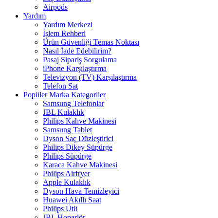
Airpods
Yardım
Yardım Merkezi
İşlem Rehberi
Ürün Güvenliği Temas Noktası
Nasıl İade Edebilirim?
Pasaj Sipariş Sorgulama
iPhone Karşılaştırma
Televizyon (TV) Karşılaştırma
Telefon Sat
Popüler Marka Kategoriler
Samsung Telefonlar
JBL Kulaklık
Philips Kahve Makinesi
Samsung Tablet
Dyson Saç Düzleştirici
Philips Dikey Süpürge
Philips Süpürge
Karaca Kahve Makinesi
Philips Airfryer
Apple Kulaklık
Dyson Hava Temizleyici
Huawei Akıllı Saat
Philips Ütü
JBL Hoparlör