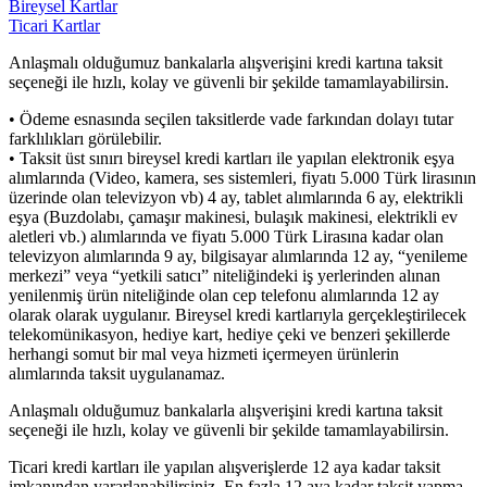
Bireysel Kartlar
Ticari Kartlar
Anlaşmalı olduğumuz bankalarla alışverişini kredi kartına taksit
seçeneği ile hızlı, kolay ve güvenli bir şekilde tamamlayabilirsin.
• Ödeme esnasında seçilen taksitlerde vade farkından dolayı tutar
farklılıkları görülebilir.
• Taksit üst sınırı bireysel kredi kartları ile yapılan elektronik eşya
alımlarında (Video, kamera, ses sistemleri, fiyatı 5.000 Türk lirasının
üzerinde olan televizyon vb) 4 ay, tablet alımlarında 6 ay, elektrikli
eşya (Buzdolabı, çamaşır makinesi, bulaşık makinesi, elektrikli ev
aletleri vb.) alımlarında ve fiyatı 5.000 Türk Lirasına kadar olan
televizyon alımlarında 9 ay, bilgisayar alımlarında 12 ay, “yenileme
merkezi” veya “yetkili satıcı” niteliğindeki iş yerlerinden alınan
yenilenmiş ürün niteliğinde olan cep telefonu alımlarında 12 ay
olarak olarak uygulanır. Bireysel kredi kartlarıyla gerçekleştirilecek
telekomünikasyon, hediye kart, hediye çeki ve benzeri şekillerde
herhangi somut bir mal veya hizmeti içermeyen ürünlerin
alımlarında taksit uygulanamaz.
Anlaşmalı olduğumuz bankalarla alışverişini kredi kartına taksit
seçeneği ile hızlı, kolay ve güvenli bir şekilde tamamlayabilirsin.
Ticari kredi kartları ile yapılan alışverişlerde 12 aya kadar taksit
imkanından yararlanabilirsiniz. En fazla 12 aya kadar taksit yapma