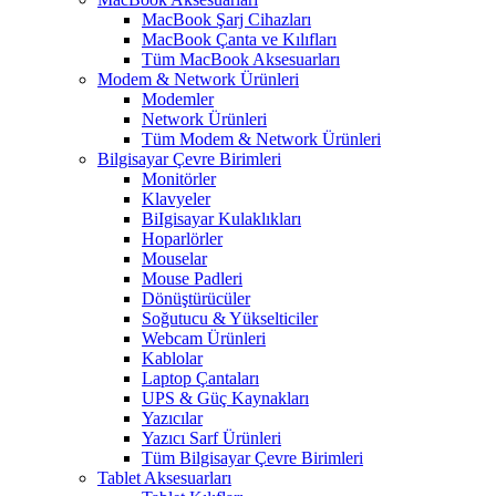
MacBook Şarj Cihazları
MacBook Çanta ve Kılıfları
Tüm MacBook Aksesuarları
Modem & Network Ürünleri
Modemler
Network Ürünleri
Tüm Modem & Network Ürünleri
Bilgisayar Çevre Birimleri
Monitörler
Klavyeler
BiIgisayar Kulaklıkları
Hoparlörler
Mouselar
Mouse Padleri
Dönüştürücüler
Soğutucu & Yükselticiler
Webcam Ürünleri
Kablolar
Laptop Çantaları
UPS & Güç Kaynakları
Yazıcılar
Yazıcı Sarf Ürünleri
Tüm Bilgisayar Çevre Birimleri
Tablet Aksesuarları