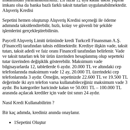
imkanı olsa da banka bazlı farklı taksit tutarları uygulanabilmektedir.
Alışveriş Kredisi
Sepetini hemen oluşturup Alışveriş Kredisi seçeneği ile ödeme
adımında taksitlendirebilir, hızlı, kolay ve güvenli bir şekilde
işlemlerini gerçekleştirebilirsin.
Paycell Alışveriş Limiti ürününde kredi Turkcell Finansman A.Ş.
(Financell) tarafından tahsis edilmektedir. Krediye ilişkin vade, taksit
tutarı, taksit adedi ve faiz oranı Financell tarafından belirlenir. Vade
ve taksit tutarları tek bir ürün üzerinden hesaplanmış olup sepetteki
tutar üzerinden değişiklik gösterebilir. Maksimum vade
bilgisayarlarda 12, tabletlerde 6 aydır. 20.000 TL ve altındaki cep
telefonlarında maksimum vade 12 ay, 20.000 TL üzerindeki cep
telefonlarında 3 aydır. Örneğin, sepetinizde 22.600 TL ve 19.500 TL
değerinde iki ayrı telefon varsa kullanabileceğiniz maksimum vade 3
aydır. Bu kategoriler haricinde kalan ve 50.001 TL – 100.000 TL
arasında açılacak krediler için vade üst sınırı 24 aydır.
Nasıl Kredi Kullanabilirim ?
Bir kaç adımda, krediniz anında onaylanır.
1
Sepetini Oluştur