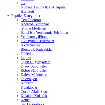
5G
Numara Taşıma & Hat Taşıma
Hız Testi
Popüler Kategoriler
Cep Telefonu
Android Telefonlar
iPhone Modelleri
İkinci El / Yenilenmiş Telefonlar
Yenilenmiş iPhone
5G Uyumlu Telefonlar
Akıllı Saatler
Bluetooth Kulaklıklar
Tabletler
Laptop
Oyun Bilgisayarları
Dikey Süpürgeler
Robot Süpürgeler
Kahve Makineleri
Televizyon
Airfryer
Kulaklıklar
Çocuk Akıllı Saat
Kulakiçi Kulaklık
Kettle
Saç Düzleştirici