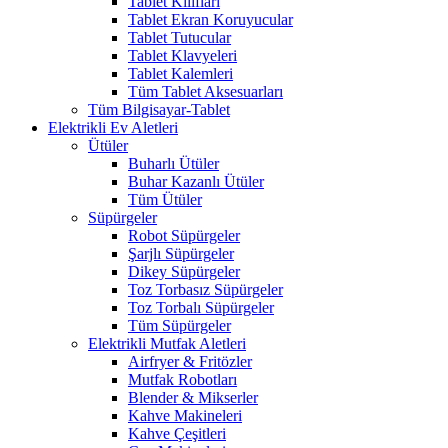
Tablet Kılıfları
Tablet Ekran Koruyucular
Tablet Tutucular
Tablet Klavyeleri
Tablet Kalemleri
Tüm Tablet Aksesuarları
Tüm Bilgisayar-Tablet
Elektrikli Ev Aletleri
Ütüler
Buharlı Ütüler
Buhar Kazanlı Ütüler
Tüm Ütüler
Süpürgeler
Robot Süpürgeler
Şarjlı Süpürgeler
Dikey Süpürgeler
Toz Torbasız Süpürgeler
Toz Torbalı Süpürgeler
Tüm Süpürgeler
Elektrikli Mutfak Aletleri
Airfryer & Fritözler
Mutfak Robotları
Blender & Mikserler
Kahve Makineleri
Kahve Çeşitleri