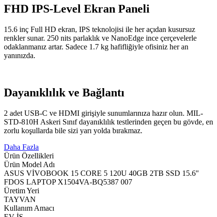
FHD IPS-Level Ekran Paneli
15.6 inç Full HD ekran, IPS teknolojisi ile her açıdan kusursuz
renkler sunar. 250 nits parlaklık ve NanoEdge ince çerçevelerle
odaklanmanız artar. Sadece 1.7 kg hafifliğiyle ofisiniz her an
yanınızda.
Dayanıklılık ve Bağlantı
2 adet USB-C ve HDMI girişiyle sunumlarınıza hazır olun. MIL-
STD-810H Askeri Sınıf dayanıklılık testlerinden geçen bu gövde, en
zorlu koşullarda bile sizi yarı yolda bırakmaz.
Daha Fazla
Ürün Özellikleri
Ürün Model Adı
ASUS VİVOBOOK 15 CORE 5 120U 40GB 2TB SSD 15.6"
FDOS LAPTOP X1504VA-BQ5387 007
Üretim Yeri
TAYVAN
Kullanım Amacı
EV-İŞ