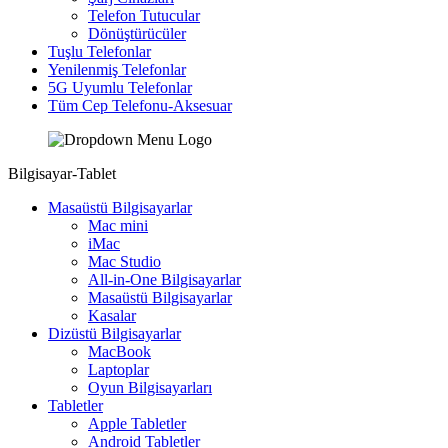
Telefon Tutucular
Dönüştürücüler
Tuşlu Telefonlar
Yenilenmiş Telefonlar
5G Uyumlu Telefonlar
Tüm Cep Telefonu-Aksesuar
Bilgisayar-Tablet
Masaüstü Bilgisayarlar
Mac mini
iMac
Mac Studio
All-in-One Bilgisayarlar
Masaüstü Bilgisayarlar
Kasalar
Dizüstü Bilgisayarlar
MacBook
Laptoplar
Oyun Bilgisayarları
Tabletler
Apple Tabletler
Android Tabletler