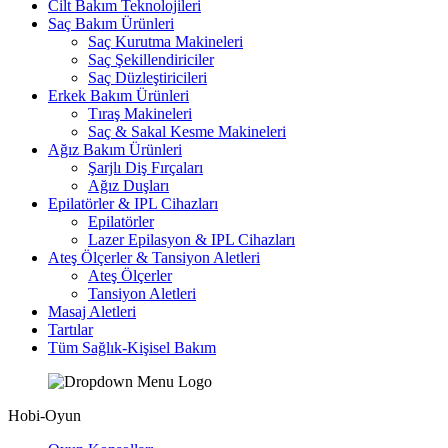
Cilt Bakım Teknolojileri
Saç Bakım Ürünleri
Saç Kurutma Makineleri
Saç Şekillendiriciler
Saç Düzleştiricileri
Erkek Bakım Ürünleri
Tıraş Makineleri
Saç & Sakal Kesme Makineleri
Ağız Bakım Ürünleri
Şarjlı Diş Fırçaları
Ağız Duşları
Epilatörler & IPL Cihazları
Epilatörler
Lazer Epilasyon & IPL Cihazları
Ateş Ölçerler & Tansiyon Aletleri
Ateş Ölçerler
Tansiyon Aletleri
Masaj Aletleri
Tartılar
Tüm Sağlık-Kişisel Bakım
Hobi-Oyun