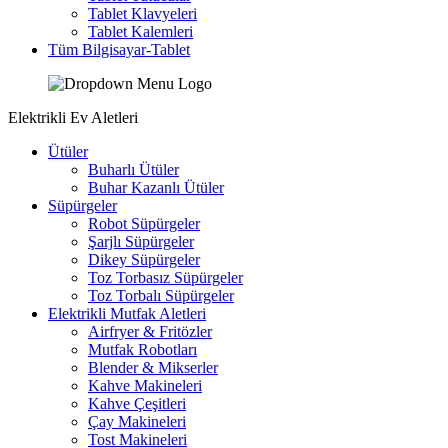
Tablet Klavyeleri
Tablet Kalemleri
Tüm Bilgisayar-Tablet
Elektrikli Ev Aletleri
Ütüler
Buharlı Ütüler
Buhar Kazanlı Ütüler
Süpürgeler
Robot Süpürgeler
Şarjlı Süpürgeler
Dikey Süpürgeler
Toz Torbasız Süpürgeler
Toz Torbalı Süpürgeler
Elektrikli Mutfak Aletleri
Airfryer & Fritözler
Mutfak Robotları
Blender & Mikserler
Kahve Makineleri
Kahve Çeşitleri
Çay Makineleri
Tost Makineleri