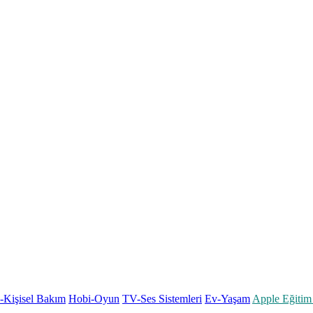
k-Kişisel Bakım
Hobi-Oyun
TV-Ses Sistemleri
Ev-Yaşam
Apple Eğitim