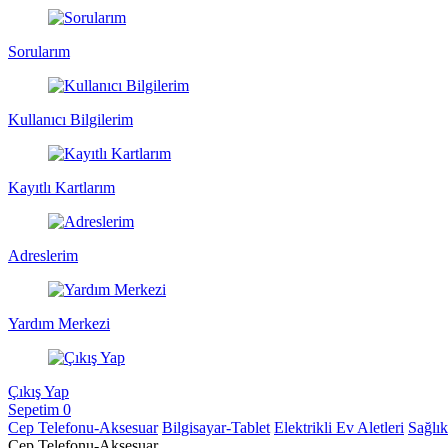
Sorularım
Kullanıcı Bilgilerim
Kayıtlı Kartlarım
Adreslerim
Yardım Merkezi
Çıkış Yap
Sepetim
0
Cep Telefonu-Aksesuar
Bilgisayar-Tablet
Elektrikli Ev Aletleri
Sağlı
Cep Telefonu-Aksesuar