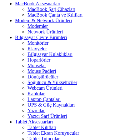
MacBook Aksesuarları
MacBook Şarj Cihazları
MacBook Çanta ve Kılıfları
Modem & Network Ürünleri
Modemler
Network Ürünleri
Bilgisayar Çevre Birimleri
Monitörler
Klavyeler
BiIgisayar Kulaklıkları
Hoparlörler
Mouselar
Mouse Padleri
Dönüştürücüler
Soğutucu & Yükselticiler
Webcam Ürünleri
Kablolar
Laptop Çantaları
UPS & Güç Kaynakları
Yazıcılar
Yazıcı Sarf Ürünleri
Tablet Aksesuarları
Tablet Kılıfları
Tablet Ekran Koruyucular
Tablet Tutucular