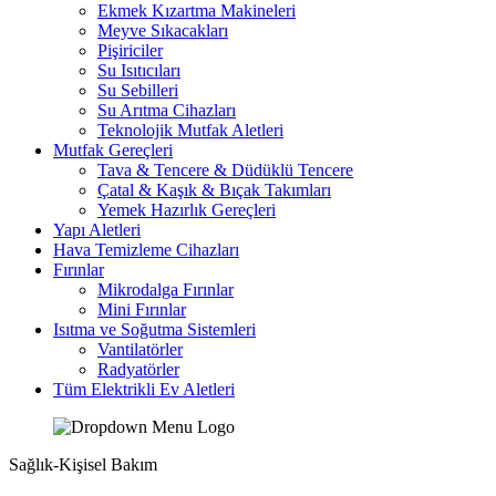
Ekmek Kızartma Makineleri
Meyve Sıkacakları
Pişiriciler
Su Isıtıcıları
Su Sebilleri
Su Arıtma Cihazları
Teknolojik Mutfak Aletleri
Mutfak Gereçleri
Tava & Tencere & Düdüklü Tencere
Çatal & Kaşık & Bıçak Takımları
Yemek Hazırlık Gereçleri
Yapı Aletleri
Hava Temizleme Cihazları
Fırınlar
Mikrodalga Fırınlar
Mini Fırınlar
Isıtma ve Soğutma Sistemleri
Vantilatörler
Radyatörler
Tüm Elektrikli Ev Aletleri
Sağlık-Kişisel Bakım