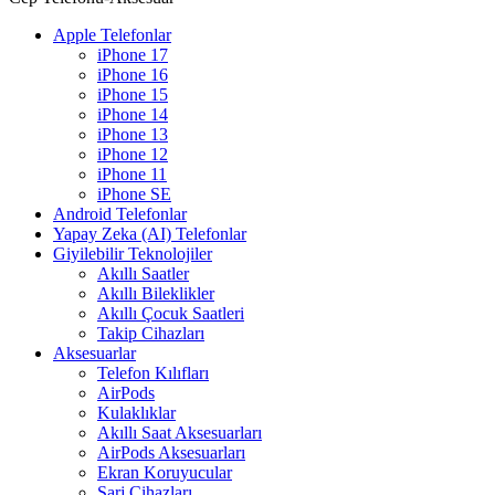
Apple Telefonlar
iPhone 17
iPhone 16
iPhone 15
iPhone 14
iPhone 13
iPhone 12
iPhone 11
iPhone SE
Android Telefonlar
Yapay Zeka (AI) Telefonlar
Giyilebilir Teknolojiler
Akıllı Saatler
Akıllı Bileklikler
Akıllı Çocuk Saatleri
Takip Cihazları
Aksesuarlar
Telefon Kılıfları
AirPods
Kulaklıklar
Akıllı Saat Aksesuarları
AirPods Aksesuarları
Ekran Koruyucular
Şarj Cihazları