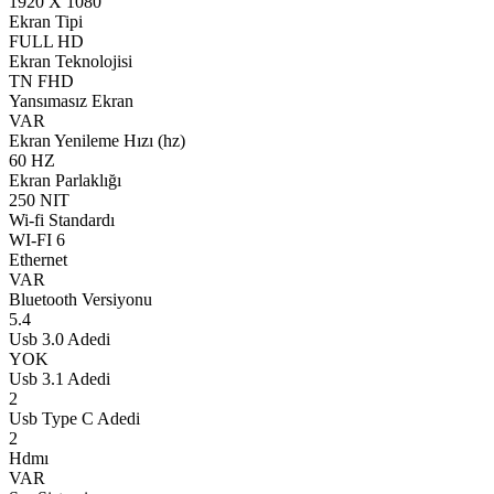
1920 X 1080
Ekran Tipi
FULL HD
Ekran Teknolojisi
TN FHD
Yansımasız Ekran
VAR
Ekran Yenileme Hızı (hz)
60 HZ
Ekran Parlaklığı
250 NIT
Wi-fi Standardı
WI-FI 6
Ethernet
VAR
Bluetooth Versiyonu
5.4
Usb 3.0 Adedi
YOK
Usb 3.1 Adedi
2
Usb Type C Adedi
2
Hdmı
VAR