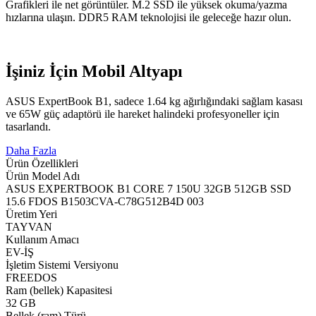
Grafikleri ile net görüntüler. M.2 SSD ile yüksek okuma/yazma
hızlarına ulaşın. DDR5 RAM teknolojisi ile geleceğe hazır olun.
İşiniz İçin Mobil Altyapı
ASUS ExpertBook B1, sadece 1.64 kg ağırlığındaki sağlam kasası
ve 65W güç adaptörü ile hareket halindeki profesyoneller için
tasarlandı.
Daha Fazla
Ürün Özellikleri
Ürün Model Adı
ASUS EXPERTBOOK B1 CORE 7 150U 32GB 512GB SSD
15.6 FDOS B1503CVA-C78G512B4D 003
Üretim Yeri
TAYVAN
Kullanım Amacı
EV-İŞ
İşletim Sistemi Versiyonu
FREEDOS
Ram (bellek) Kapasitesi
32 GB
Bellek (ram) Türü