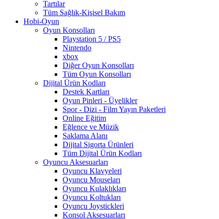
Tartılar
Tüm Sağlık-Kişisel Bakım
Hobi-Oyun
Oyun Konsolları
Playstation 5 / PS5
Nintendo
xbox
Diğer Oyun Konsolları
Tüm Oyun Konsolları
Dijital Ürün Kodları
Destek Kartları
Oyun Pinleri - Üyelikler
Spor - Dizi - Film Yayın Paketleri
Online Eğitim
Eğlence ve Müzik
Saklama Alanı
Dijital Sigorta Ürünleri
Tüm Dijital Ürün Kodları
Oyuncu Aksesuarları
Oyuncu Klavyeleri
Oyuncu Mouseları
Oyuncu Kulaklıkları
Oyuncu Koltukları
Oyuncu Joystickleri
Konsol Aksesuarları