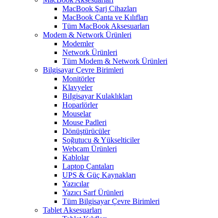
MacBook Şarj Cihazları
MacBook Çanta ve Kılıfları
Tüm MacBook Aksesuarları
Modem & Network Ürünleri
Modemler
Network Ürünleri
Tüm Modem & Network Ürünleri
Bilgisayar Çevre Birimleri
Monitörler
Klavyeler
BiIgisayar Kulaklıkları
Hoparlörler
Mouselar
Mouse Padleri
Dönüştürücüler
Soğutucu & Yükselticiler
Webcam Ürünleri
Kablolar
Laptop Çantaları
UPS & Güç Kaynakları
Yazıcılar
Yazıcı Sarf Ürünleri
Tüm Bilgisayar Çevre Birimleri
Tablet Aksesuarları