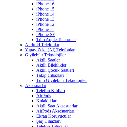
iPhone 16
iPhone 15
iPhone 14
iPhone 13
iPhone 12
iPhone 11
iPhone SE
Tüm Apple Telefonlar
Android Telefonlar
Yapay Zeka (AI) Telefonlar
Giyilebilir Teknolojiler
Akıllı Saatler
Akıllı Bileklikler
Akıllı Çocuk Saatleri
Takip Cihazları
Tüm Giyilebilir Teknolojiler
Aksesuarlar
Telefon Kılıfları
AirPods
Kulaklıklar
Akıllı Saat Aksesuarları
AirPods Aksesuarları
Ekran Koruyucular
Şarj Cihazları
Telefon Tutucular