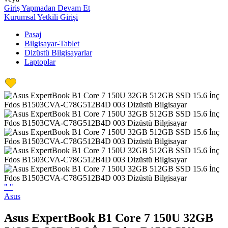
Giriş Yapmadan Devam Et
Kurumsal Yetkili Girişi
Pasaj
Bilgisayar-Tablet
Dizüstü Bilgisayarlar
Laptoplar
"
"
Asus
Asus ExpertBook B1 Core 7 150U 32GB