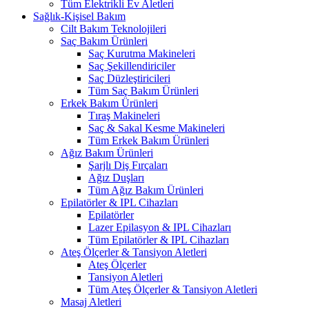
Tüm Elektrikli Ev Aletleri
Sağlık-Kişisel Bakım
Cilt Bakım Teknolojileri
Saç Bakım Ürünleri
Saç Kurutma Makineleri
Saç Şekillendiriciler
Saç Düzleştiricileri
Tüm Saç Bakım Ürünleri
Erkek Bakım Ürünleri
Tıraş Makineleri
Saç & Sakal Kesme Makineleri
Tüm Erkek Bakım Ürünleri
Ağız Bakım Ürünleri
Şarjlı Diş Fırçaları
Ağız Duşları
Tüm Ağız Bakım Ürünleri
Epilatörler & IPL Cihazları
Epilatörler
Lazer Epilasyon & IPL Cihazları
Tüm Epilatörler & IPL Cihazları
Ateş Ölçerler & Tansiyon Aletleri
Ateş Ölçerler
Tansiyon Aletleri
Tüm Ateş Ölçerler & Tansiyon Aletleri
Masaj Aletleri