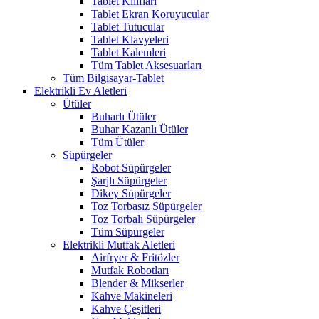
Tablet Kılıfları
Tablet Ekran Koruyucular
Tablet Tutucular
Tablet Klavyeleri
Tablet Kalemleri
Tüm Tablet Aksesuarları
Tüm Bilgisayar-Tablet
Elektrikli Ev Aletleri
Ütüler
Buharlı Ütüler
Buhar Kazanlı Ütüler
Tüm Ütüler
Süpürgeler
Robot Süpürgeler
Şarjlı Süpürgeler
Dikey Süpürgeler
Toz Torbasız Süpürgeler
Toz Torbalı Süpürgeler
Tüm Süpürgeler
Elektrikli Mutfak Aletleri
Airfryer & Fritözler
Mutfak Robotları
Blender & Mikserler
Kahve Makineleri
Kahve Çeşitleri