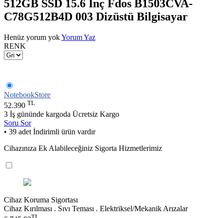
512GB SSD 15.6 İnç Fdos B1503CVA-
C78G512B4D 003 Dizüstü Bilgisayar
Henüz yorum yok
Yorum Yaz
RENK
NotebookStore
TL
52.390
3 İş gününde kargoda
Ücretsiz Kargo
Soru Sor
• 39 adet İndirimli ürün vardır
Cihazınıza Ek Alabileceğiniz Sigorta Hizmetlerimiz
Cihaz Koruma Sigortası
Cihaz Kırılması . Sıvı Teması . Elektriksel/Mekanik Arızalar
TL