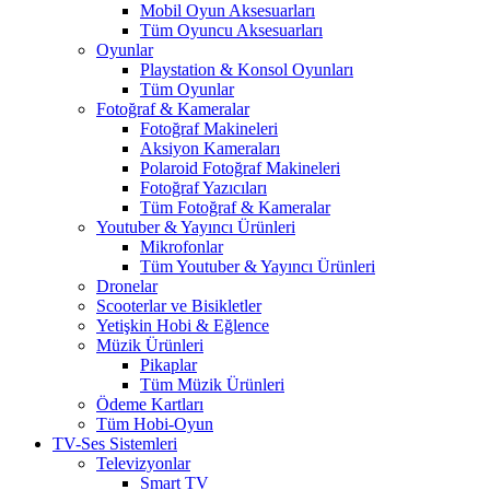
Mobil Oyun Aksesuarları
Tüm Oyuncu Aksesuarları
Oyunlar
Playstation & Konsol Oyunları
Tüm Oyunlar
Fotoğraf & Kameralar
Fotoğraf Makineleri
Aksiyon Kameraları
Polaroid Fotoğraf Makineleri
Fotoğraf Yazıcıları
Tüm Fotoğraf & Kameralar
Youtuber & Yayıncı Ürünleri
Mikrofonlar
Tüm Youtuber & Yayıncı Ürünleri
Dronelar
Scooterlar ve Bisikletler
Yetişkin Hobi & Eğlence
Müzik Ürünleri
Pikaplar
Tüm Müzik Ürünleri
Ödeme Kartları
Tüm Hobi-Oyun
TV-Ses Sistemleri
Televizyonlar
Smart TV