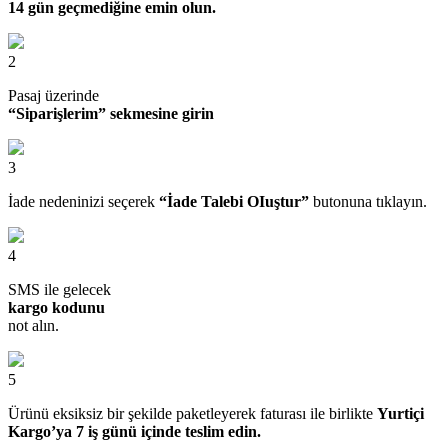
14 gün geçmediğine emin olun.
2
Pasaj üzerinde
“Siparişlerim” sekmesine girin
3
İade nedeninizi seçerek
“İade Talebi OIuştur”
butonuna tıklayın.
4
SMS ile gelecek
kargo kodunu
not alın.
5
Ürünü eksiksiz bir şekilde paketleyerek faturası ile birlikte
Yurtiçi
Kargo’ya 7 iş günü içinde teslim edin.