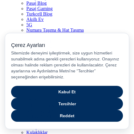
Pasaj Blog
Pasaj Gaming
Turkcell Blog
Akıllı Ev
5G
Numara Taşıma & Hat Taşıma
Hız Testi
Popüler Kategoriler
Cep Telefonu
Android Telefonlar
iPhone Modelleri
İkinci El / Yenilenmiş Telefonlar
Yenilenmiş iPhone
5G Uyumlu Telefonlar
Akıllı Saatler
Bluetooth Kulaklıklar
Tabletler
Laptop
Oyun Bilgisayarları
Dikey Süpürgeler
Robot Süpürgeler
Kahve Makineleri
Televizyon
Airfryer
Kulaklıklar