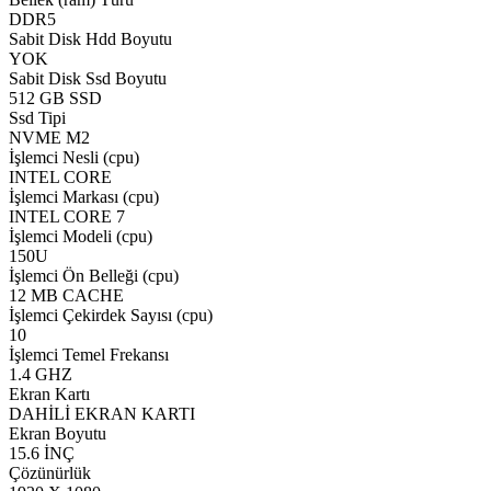
DDR5
Sabit Disk Hdd Boyutu
YOK
Sabit Disk Ssd Boyutu
512 GB SSD
Ssd Tipi
NVME M2
İşlemci Nesli (cpu)
INTEL CORE
İşlemci Markası (cpu)
INTEL CORE 7
İşlemci Modeli (cpu)
150U
İşlemci Ön Belleği (cpu)
12 MB CACHE
İşlemci Çekirdek Sayısı (cpu)
10
İşlemci Temel Frekansı
1.4 GHZ
Ekran Kartı
DAHİLİ EKRAN KARTI
Ekran Boyutu
15.6 İNÇ
Çözünürlük