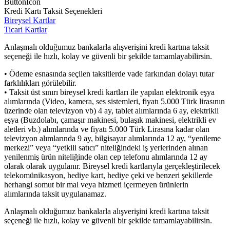
ButtonIcon
Kredi Kartı Taksit Seçenekleri
Bireysel Kartlar
Ticari Kartlar
Anlaşmalı olduğumuz bankalarla alışverişini kredi kartına taksit
seçeneği ile hızlı, kolay ve güvenli bir şekilde tamamlayabilirsin.
• Ödeme esnasında seçilen taksitlerde vade farkından dolayı tutar
farklılıkları görülebilir.
• Taksit üst sınırı bireysel kredi kartları ile yapılan elektronik eşya
alımlarında (Video, kamera, ses sistemleri, fiyatı 5.000 Türk lirasının
üzerinde olan televizyon vb) 4 ay, tablet alımlarında 6 ay, elektrikli
eşya (Buzdolabı, çamaşır makinesi, bulaşık makinesi, elektrikli ev
aletleri vb.) alımlarında ve fiyatı 5.000 Türk Lirasına kadar olan
televizyon alımlarında 9 ay, bilgisayar alımlarında 12 ay, “yenileme
merkezi” veya “yetkili satıcı” niteliğindeki iş yerlerinden alınan
yenilenmiş ürün niteliğinde olan cep telefonu alımlarında 12 ay
olarak olarak uygulanır. Bireysel kredi kartlarıyla gerçekleştirilecek
telekomünikasyon, hediye kart, hediye çeki ve benzeri şekillerde
herhangi somut bir mal veya hizmeti içermeyen ürünlerin
alımlarında taksit uygulanamaz.
Anlaşmalı olduğumuz bankalarla alışverişini kredi kartına taksit
seçeneği ile hızlı, kolay ve güvenli bir şekilde tamamlayabilirsin.