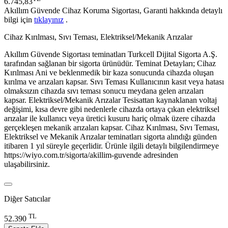
6.745,83
Akıllım Güvende Cihaz Koruma Sigortası, Garanti hakkında detaylı
bilgi için
tıklayınız
.
Cihaz Kırılması, Sıvı Teması, Elektriksel/Mekanik Arızalar
Akıllım Güvende Sigortası teminatları Turkcell Dijital Sigorta A.Ş.
tarafından sağlanan bir sigorta ürünüdür. Teminat Detayları; Cihaz
Kırılması Ani ve beklenmedik bir kaza sonucunda cihazda oluşan
kırılma ve arızaları kapsar. Sıvı Teması Kullanıcının kasıt veya hatası
olmaksızın cihazda sıvı teması sonucu meydana gelen arızaları
kapsar. Elektriksel/Mekanik Arızalar Tesisattan kaynaklanan voltaj
değişimi, kısa devre gibi nedenlerle cihazda ortaya çıkan elektriksel
arızalar ile kullanıcı veya üretici kusuru hariç olmak üzere cihazda
gerçekleşen mekanik arızaları kapsar. Cihaz Kırılması, Sıvı Teması,
Elektriksel ve Mekanik Arızalar teminatları sigorta alındığı günden
itibaren 1 yıl süreyle geçerlidir. Ürünle ilgili detaylı bilgilendirmeye
https://wiyo.com.tr/sigorta/akillim-guvende adresinden
ulaşabilirsiniz.
Diğer Satıcılar
TL
52.390