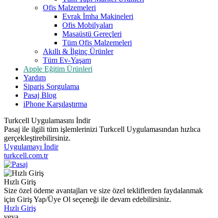
Ofis Malzemeleri
Evrak İmha Makineleri
Ofis Mobilyaları
Masaüstü Gereçleri
Tüm Ofis Malzemeleri
Akıllı & İlginç Ürünler
Tüm Ev-Yaşam
Apple Eğitim Ürünleri
Yardım
Sipariş Sorgulama
Pasaj Blog
iPhone Karşılaştırma
Turkcell Uygulamasını İndir
Pasaj ile ilgili tüm işlemlerinizi Turkcell Uygulamasından hızlıca
gerçekleştirebilirsiniz.
Uygulamayı İndir
turkcell.com.tr
Hızlı Giriş
Size özel ödeme avantajları ve size özel tekliflerden faydalanmak
için Giriş Yap/Üye Ol seçeneği ile devam edebilirsiniz.
Hızlı Giriş
veya