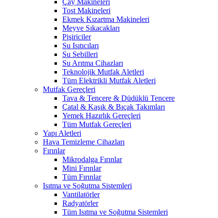
Çay Makineleri
Tost Makineleri
Ekmek Kızartma Makineleri
Meyve Sıkacakları
Pişiriciler
Su Isıtıcıları
Su Sebilleri
Su Arıtma Cihazları
Teknolojik Mutfak Aletleri
Tüm Elektrikli Mutfak Aletleri
Mutfak Gereçleri
Tava & Tencere & Düdüklü Tencere
Çatal & Kaşık & Bıçak Takımları
Yemek Hazırlık Gereçleri
Tüm Mutfak Gereçleri
Yapı Aletleri
Hava Temizleme Cihazları
Fırınlar
Mikrodalga Fırınlar
Mini Fırınlar
Tüm Fırınlar
Isıtma ve Soğutma Sistemleri
Vantilatörler
Radyatörler
Tüm Isıtma ve Soğutma Sistemleri