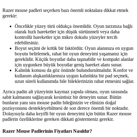
Razer mouse padleri seçerken bazı önemli noktalara dikkat etmek
gerekir:
Öncelikle yüzey türü oldukça önemlidir. Oyun tarzınıza bağlı
olarak hızlı hareketler için düşük sürtünmeli veya daha
kontrollü hareketler için mikro dokulu yüzeyler tercih
edebilirsiniz.
Boyut seçimi de kritik bir faktördür. Oyun alanınıza en uygun
boyutu belirlemek, rahat bir oyun deneyimi yaşamanız için
gereklidir. Küçük boyutlar daha taşınabilir ve kompakt alanlar
için uygunken büyük boyutlar geniş hareket alanı sunar.
Kalınlık konusu da göz önünde bulundurulmalıdır. Konfor ve
kullanım alışkanlıklarınıza uygun kalınlıkta bir pad seçmek,
uzun süreli kullanımda bile bileklerinizin rahat etmesini sağlar.
Ayrıca padin alt yüzeyinin kaymaz yapıda olması, oyun sırasında
sabit kalmasını sağlayarak kesintisiz bir deneyim sunar. Bütün
bunların yanı sıra mouse padin bileğinizin ve elinizin doğal
pozisyonunu destekleyebilmesi de son derece önemli bir noktadır.
Dolayısıyla daha keyifli bir oyun deneyimi için bütün Razer mouse
padlerin özelliklerine gereken dikkati göstermeniz gerekir.
Razer Mouse Padlerinin Fiyatları Nasıldır?