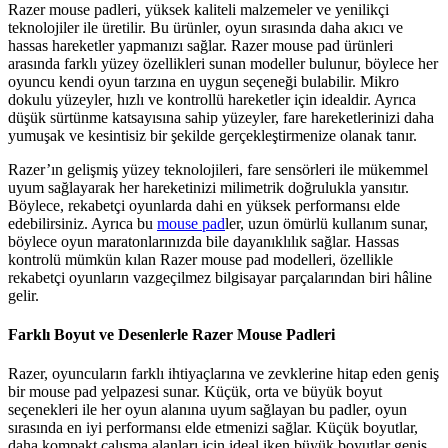
Razer mouse padleri, yüksek kaliteli malzemeler ve yenilikçi
teknolojiler ile üretilir. Bu ürünler, oyun sırasında daha akıcı ve
hassas hareketler yapmanızı sağlar. Razer mouse pad ürünleri
arasında farklı yüzey özellikleri sunan modeller bulunur, böylece her
oyuncu kendi oyun tarzına en uygun seçeneği bulabilir. Mikro
dokulu yüzeyler, hızlı ve kontrollü hareketler için idealdir. Ayrıca
düşük sürtünme katsayısına sahip yüzeyler, fare hareketlerinizi daha
yumuşak ve kesintisiz bir şekilde gerçekleştirmenize olanak tanır.
Razer’ın gelişmiş yüzey teknolojileri, fare sensörleri ile mükemmel
uyum sağlayarak her hareketinizi milimetrik doğrulukla yansıtır.
Böylece, rekabetçi oyunlarda dahi en yüksek performansı elde
edebilirsiniz. Ayrıca bu
mouse pad
ler, uzun ömürlü kullanım sunar,
böylece oyun maratonlarınızda bile dayanıklılık sağlar. Hassas
kontrolü mümkün kılan Razer mouse pad modelleri, özellikle
rekabetçi oyunların vazgeçilmez bilgisayar parçalarından biri hâline
gelir.
Farklı Boyut ve Desenlerle Razer Mouse Padleri
Razer, oyuncuların farklı ihtiyaçlarına ve zevklerine hitap eden geniş
bir mouse pad yelpazesi sunar. Küçük, orta ve büyük boyut
seçenekleri ile her oyun alanına uyum sağlayan bu padler, oyun
sırasında en iyi performansı elde etmenizi sağlar. Küçük boyutlar,
daha kompakt çalışma alanları için ideal iken büyük boyutlar geniş