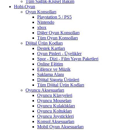
Tüm Sağlık-Kişisel Bakım
Hobi-Oyun
Oyun Konsolları
Playstation 5 / PS5
Nintendo
xbox
Diğer Oyun Konsolları
Tüm Oyun Konsolları
Dijital Ürün Kodları
Destek Kartları
Oyun Pinleri - Üyelikler
Spor - Dizi - Film Yayın Paketleri
Online Eğitim
Eğlence ve Müzik
Saklama Alanı
Dijital Sigorta Ürünleri
Tüm Dijital Ürün Kodları
Oyuncu Aksesuarları
Oyuncu Klavyeleri
Oyuncu Mouseları
Oyuncu Kulaklıkları
Oyuncu Koltukları
Oyuncu Joystickleri
Konsol Aksesuarları
Mobil Oyun Aksesuarları