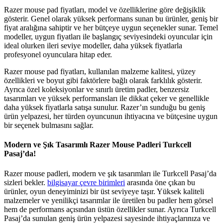
Razer mouse pad fiyatları, model ve özelliklerine göre değişiklik
gösterir. Genel olarak yüksek performans sunan bu ürünler, geniş bir
fiyat aralığına sahiptir ve her bütçeye uygun seçenekler sunar. Temel
modeller, uygun fiyatları ile başlangıç seviyesindeki oyuncular için
ideal olurken ileri seviye modeller, daha yüksek fiyatlarla
profesyonel oyunculara hitap eder.
Razer mouse pad fiyatları, kullanılan malzeme kalitesi, yüzey
özellikleri ve boyut gibi faktörlere bağlı olarak farklılık gösterir.
Ayrıca özel koleksiyonlar ve sınırlı üretim padler, benzersiz
tasarımları ve yüksek performansları ile dikkat çeker ve genellikle
daha yüksek fiyatlarla satışa sunulur. Razer’ın sunduğu bu geniş
ürün yelpazesi, her türden oyuncunun ihtiyacına ve bütçesine uygun
bir seçenek bulmasını sağlar.
Modern ve Şık Tasarımlı Razer Mouse Padleri Turkcell
Pasaj’da!
Razer mouse padleri, modern ve şık tasarımları ile Turkcell Pasaj’da
sizleri bekler.
bilgisayar çevre birimleri
arasında öne çıkan bu
ürünler, oyun deneyiminizi bir üst seviyeye taşır. Yüksek kaliteli
malzemeler ve yenilikçi tasarımlar ile üretilen bu padler hem görsel
hem de performans açısından üstün özellikler sunar. Ayrıca Turkcell
Pasaj’da sunulan geniş ürün yelpazesi sayesinde ihtiyaçlarınıza ve