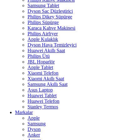
Samsung Tablet
Dyson Saç Düzleştirici
Philips Dikey Süpürge
Philips Süpürge
Karaca Kahve Makinesi
Philips Airfryer
Apple Kulaklık
Dyson Hava Temizleyici
Huawei Akıllı Saat
Philips Ütü
JBL Hoparlör
Apple Tablet
Xiaomi Telefon
Xiaomi Akıllı Saat
Samsung Akıllı Saat
Asus Laptop
Huawei Tablet
Huawei Telefon
Stanley Termos
Markalar
Apple
Samsung
Dyson
Anker