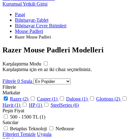
Kurumsal Yetkili Girişi
Pasaj
Bilgisayar-Tablet
Bilgisayar Çevre Birimleri
Mouse Padleri
Razer Mouse Padleri
Razer Mouse Padleri Modelleri
Karşılaştırma Modu
Karşılaştırma için en az iki cihaz seçmelisiniz.
Filtrele
0
Sırala
Filtrele
Markalar
Razer (
2
)
Casper (
1
)
Dalong (
1
)
Glorious (
2
)
Havit (
1
)
HP (
1
)
SteelSeries (
6
)
Peşin Fiyat
500 - 1500 TL (
1
)
Satıcılar
Betaplus Teknoloji
Nethouse
Filtreleri Temizle
Uygula