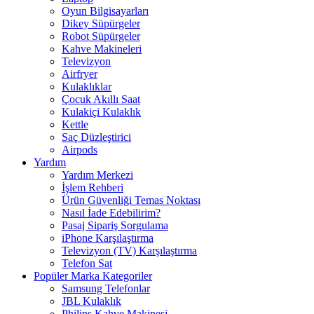
Oyun Bilgisayarları
Dikey Süpürgeler
Robot Süpürgeler
Kahve Makineleri
Televizyon
Airfryer
Kulaklıklar
Çocuk Akıllı Saat
Kulakiçi Kulaklık
Kettle
Saç Düzleştirici
Airpods
Yardım
Yardım Merkezi
İşlem Rehberi
Ürün Güvenliği Temas Noktası
Nasıl İade Edebilirim?
Pasaj Sipariş Sorgulama
iPhone Karşılaştırma
Televizyon (TV) Karşılaştırma
Telefon Sat
Popüler Marka Kategoriler
Samsung Telefonlar
JBL Kulaklık
Philips Kahve Makinesi