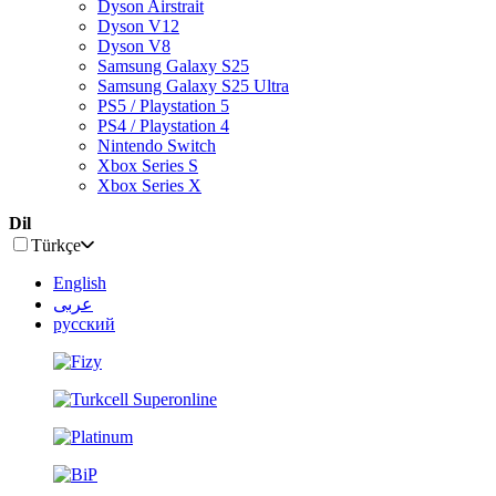
Dyson Airstrait
Dyson V12
Dyson V8
Samsung Galaxy S25
Samsung Galaxy S25 Ultra
PS5 / Playstation 5
PS4 / Playstation 4
Nintendo Switch
Xbox Series S
Xbox Series X
Dil
Türkçe
English
عربى
русский