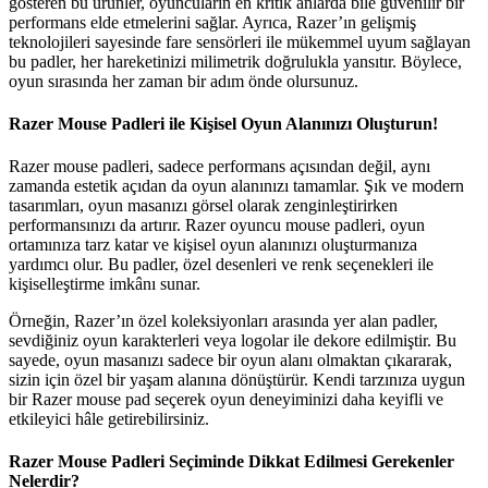
gösteren bu ürünler, oyuncuların en kritik anlarda bile güvenilir bir
performans elde etmelerini sağlar. Ayrıca, Razer’ın gelişmiş
teknolojileri sayesinde fare sensörleri ile mükemmel uyum sağlayan
bu padler, her hareketinizi milimetrik doğrulukla yansıtır. Böylece,
oyun sırasında her zaman bir adım önde olursunuz.
Razer Mouse Padleri ile Kişisel Oyun Alanınızı Oluşturun!
Razer mouse padleri, sadece performans açısından değil, aynı
zamanda estetik açıdan da oyun alanınızı tamamlar. Şık ve modern
tasarımları, oyun masanızı görsel olarak zenginleştirirken
performansınızı da artırır. Razer oyuncu mouse padleri, oyun
ortamınıza tarz katar ve kişisel oyun alanınızı oluşturmanıza
yardımcı olur. Bu padler, özel desenleri ve renk seçenekleri ile
kişiselleştirme imkânı sunar.
Örneğin, Razer’ın özel koleksiyonları arasında yer alan padler,
sevdiğiniz oyun karakterleri veya logolar ile dekore edilmiştir. Bu
sayede, oyun masanızı sadece bir oyun alanı olmaktan çıkararak,
sizin için özel bir yaşam alanına dönüştürür. Kendi tarzınıza uygun
bir Razer mouse pad seçerek oyun deneyiminizi daha keyifli ve
etkileyici hâle getirebilirsiniz.
Razer Mouse Padleri Seçiminde Dikkat Edilmesi Gerekenler
Nelerdir?