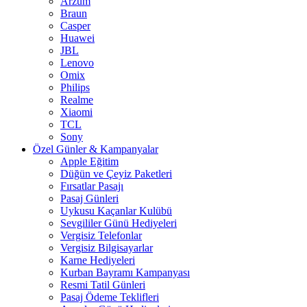
Arzum
Braun
Casper
Huawei
JBL
Lenovo
Omix
Philips
Realme
Xiaomi
TCL
Sony
Özel Günler & Kampanyalar
Apple Eğitim
Düğün ve Çeyiz Paketleri
Fırsatlar Pasajı
Pasaj Günleri
Uykusu Kaçanlar Kulübü
Sevgililer Günü Hediyeleri
Vergisiz Telefonlar
Vergisiz Bilgisayarlar
Karne Hediyeleri
Kurban Bayramı Kampanyası
Resmi Tatil Günleri
Pasaj Ödeme Teklifleri