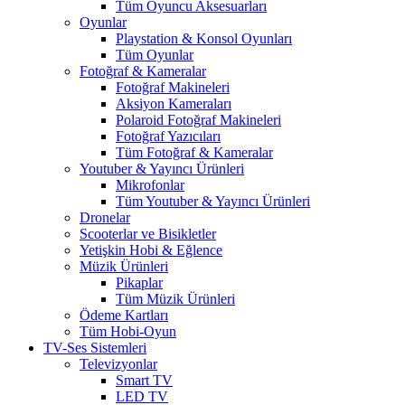
Tüm Oyuncu Aksesuarları
Oyunlar
Playstation & Konsol Oyunları
Tüm Oyunlar
Fotoğraf & Kameralar
Fotoğraf Makineleri
Aksiyon Kameraları
Polaroid Fotoğraf Makineleri
Fotoğraf Yazıcıları
Tüm Fotoğraf & Kameralar
Youtuber & Yayıncı Ürünleri
Mikrofonlar
Tüm Youtuber & Yayıncı Ürünleri
Dronelar
Scooterlar ve Bisikletler
Yetişkin Hobi & Eğlence
Müzik Ürünleri
Pikaplar
Tüm Müzik Ürünleri
Ödeme Kartları
Tüm Hobi-Oyun
TV-Ses Sistemleri
Televizyonlar
Smart TV
LED TV