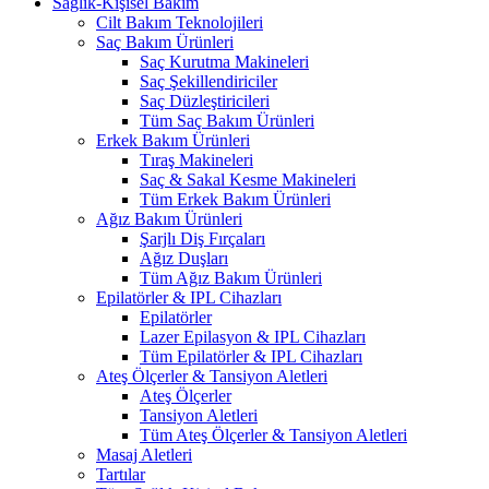
Sağlık-Kişisel Bakım
Cilt Bakım Teknolojileri
Saç Bakım Ürünleri
Saç Kurutma Makineleri
Saç Şekillendiriciler
Saç Düzleştiricileri
Tüm Saç Bakım Ürünleri
Erkek Bakım Ürünleri
Tıraş Makineleri
Saç & Sakal Kesme Makineleri
Tüm Erkek Bakım Ürünleri
Ağız Bakım Ürünleri
Şarjlı Diş Fırçaları
Ağız Duşları
Tüm Ağız Bakım Ürünleri
Epilatörler & IPL Cihazları
Epilatörler
Lazer Epilasyon & IPL Cihazları
Tüm Epilatörler & IPL Cihazları
Ateş Ölçerler & Tansiyon Aletleri
Ateş Ölçerler
Tansiyon Aletleri
Tüm Ateş Ölçerler & Tansiyon Aletleri
Masaj Aletleri
Tartılar