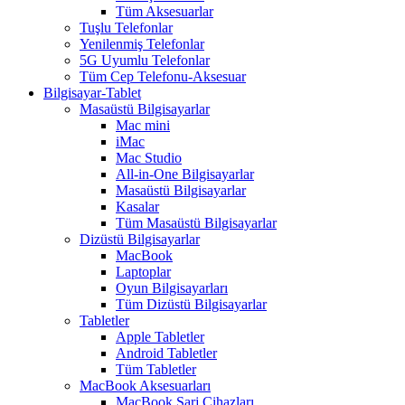
Tüm Aksesuarlar
Tuşlu Telefonlar
Yenilenmiş Telefonlar
5G Uyumlu Telefonlar
Tüm Cep Telefonu-Aksesuar
Bilgisayar-Tablet
Masaüstü Bilgisayarlar
Mac mini
iMac
Mac Studio
All-in-One Bilgisayarlar
Masaüstü Bilgisayarlar
Kasalar
Tüm Masaüstü Bilgisayarlar
Dizüstü Bilgisayarlar
MacBook
Laptoplar
Oyun Bilgisayarları
Tüm Dizüstü Bilgisayarlar
Tabletler
Apple Tabletler
Android Tabletler
Tüm Tabletler
MacBook Aksesuarları
MacBook Şarj Cihazları