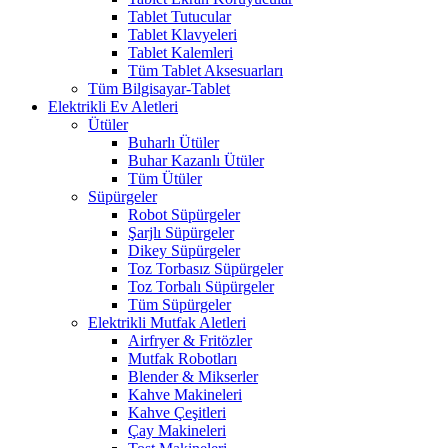
Tablet Tutucular
Tablet Klavyeleri
Tablet Kalemleri
Tüm Tablet Aksesuarları
Tüm Bilgisayar-Tablet
Elektrikli Ev Aletleri
Ütüler
Buharlı Ütüler
Buhar Kazanlı Ütüler
Tüm Ütüler
Süpürgeler
Robot Süpürgeler
Şarjlı Süpürgeler
Dikey Süpürgeler
Toz Torbasız Süpürgeler
Toz Torbalı Süpürgeler
Tüm Süpürgeler
Elektrikli Mutfak Aletleri
Airfryer & Fritözler
Mutfak Robotları
Blender & Mikserler
Kahve Makineleri
Kahve Çeşitleri
Çay Makineleri