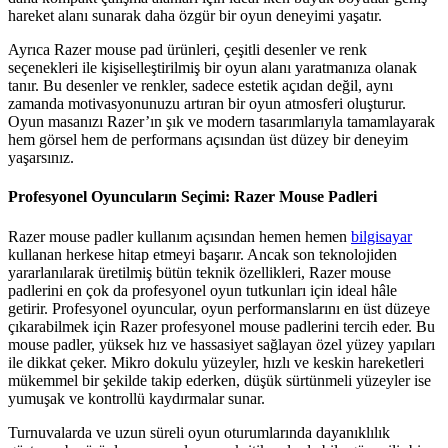
hareket alanı sunarak daha özgür bir oyun deneyimi yaşatır.
Ayrıca Razer mouse pad ürünleri, çeşitli desenler ve renk
seçenekleri ile kişiselleştirilmiş bir oyun alanı yaratmanıza olanak
tanır. Bu desenler ve renkler, sadece estetik açıdan değil, aynı
zamanda motivasyonunuzu artıran bir oyun atmosferi oluşturur.
Oyun masanızı Razer’ın şık ve modern tasarımlarıyla tamamlayarak
hem görsel hem de performans açısından üst düzey bir deneyim
yaşarsınız.
Profesyonel Oyuncuların Seçimi: Razer Mouse Padleri
Razer mouse padler kullanım açısından hemen hemen
bilgisayar
kullanan herkese hitap etmeyi başarır. Ancak son teknolojiden
yararlanılarak üretilmiş bütün teknik özellikleri, Razer mouse
padlerini en çok da profesyonel oyun tutkunları için ideal hâle
getirir. Profesyonel oyuncular, oyun performanslarını en üst düzeye
çıkarabilmek için Razer profesyonel mouse padlerini tercih eder. Bu
mouse padler, yüksek hız ve hassasiyet sağlayan özel yüzey yapıları
ile dikkat çeker. Mikro dokulu yüzeyler, hızlı ve keskin hareketleri
mükemmel bir şekilde takip ederken, düşük sürtünmeli yüzeyler ise
yumuşak ve kontrollü kaydırmalar sunar.
Turnuvalarda ve uzun süreli oyun oturumlarında dayanıklılık