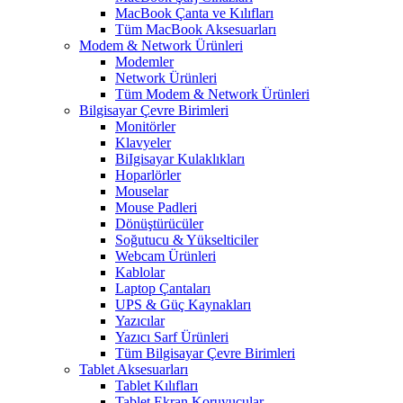
MacBook Çanta ve Kılıfları
Tüm MacBook Aksesuarları
Modem & Network Ürünleri
Modemler
Network Ürünleri
Tüm Modem & Network Ürünleri
Bilgisayar Çevre Birimleri
Monitörler
Klavyeler
BiIgisayar Kulaklıkları
Hoparlörler
Mouselar
Mouse Padleri
Dönüştürücüler
Soğutucu & Yükselticiler
Webcam Ürünleri
Kablolar
Laptop Çantaları
UPS & Güç Kaynakları
Yazıcılar
Yazıcı Sarf Ürünleri
Tüm Bilgisayar Çevre Birimleri
Tablet Aksesuarları
Tablet Kılıfları
Tablet Ekran Koruyucular