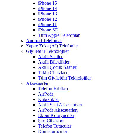
iPhone 15
iPhone 14
iPhone 13
iPhone 12
iPhone 11
iPhone SE
Tüm Apple Telefonlar
Android Telefonlar
Yapay Zeka (AI) Telefonlar
Giyilebilir Teknolojiler
Akıllı Saatler
Akıllı Bileklikler
Akıllı Çocuk Saatleri
Takip Cihazları
Tüm Giyilebilir Teknolojiler
Aksesuarlar
Telefon Kılıfları
AirPods
Kulaklıklar
Akıllı Saat Aksesuarları
AirPods Aksesuarları
Ekran Koruyucular
Şarj Cihazları
Telefon Tutucular
Dönüştürücüler