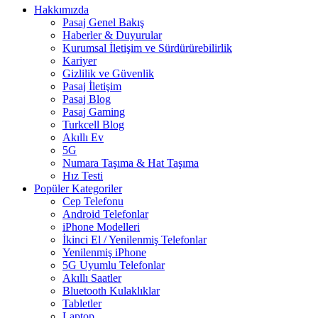
Hakkımızda
Pasaj Genel Bakış
Haberler & Duyurular
Kurumsal İletişim ve Sürdürürebilirlik
Kariyer
Gizlilik ve Güvenlik
Pasaj İletişim
Pasaj Blog
Pasaj Gaming
Turkcell Blog
Akıllı Ev
5G
Numara Taşıma & Hat Taşıma
Hız Testi
Popüler Kategoriler
Cep Telefonu
Android Telefonlar
iPhone Modelleri
İkinci El / Yenilenmiş Telefonlar
Yenilenmiş iPhone
5G Uyumlu Telefonlar
Akıllı Saatler
Bluetooth Kulaklıklar
Tabletler
Laptop