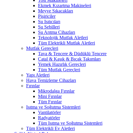
Tost Makineleri
Ekmek Kızartma Makineleri
Meyve Sıkacakları
Pişiriciler
Su Isıtıcıları
Su Sebilleri
Su Arıtma Cihazları
Teknolojik Mutfak Aletleri
Tüm Elektrikli Mutfak Aletleri
Mutfak Gereçleri
Tava & Tencere & Düdüklü Tencere
Çatal & Kaşık & Bıçak Takımları
Yemek Hazırlık Gereçleri
Tüm Mutfak Gereçleri
Yapı Aletleri
Hava Temizleme Cihazları
Fırınlar
Mikrodalga Fırınlar
Mini Fırınlar
Tüm Fırınlar
Isıtma ve Soğutma Sistemleri
Vantilatörler
Radyatörler
Tüm Isıtma ve Soğutma Sistemleri
Tüm Elektrikli Ev Aletleri