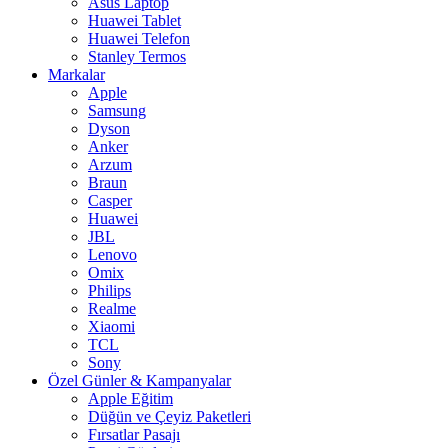
Asus Laptop
Huawei Tablet
Huawei Telefon
Stanley Termos
Markalar
Apple
Samsung
Dyson
Anker
Arzum
Braun
Casper
Huawei
JBL
Lenovo
Omix
Philips
Realme
Xiaomi
TCL
Sony
Özel Günler & Kampanyalar
Apple Eğitim
Düğün ve Çeyiz Paketleri
Fırsatlar Pasajı