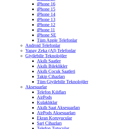
iPhone 16
iPhone 15
iPhone 14
iPhone 13
iPhone 12
iPhone 11
iPhone SE
Tüm Apple Telefonlar
Android Telefonlar
Yapay Zeka (AI) Telefonlar
Giyilebilir Teknolojiler
Akıllı Saatler
Akıllı Bileklikler
Akıllı Çocuk Saatleri
Takip Cihazları
Tüm Giyilebilir Teknolojiler
Aksesuarlar
Telefon Kılıfları
AirPods
Kulaklıklar
Akıllı Saat Aksesuarları
AirPods Aksesuarları
Ekran Koruyucular
Şarj Cihazları
Telefon Tutucular