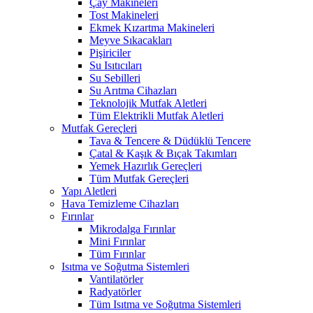
Çay Makineleri
Tost Makineleri
Ekmek Kızartma Makineleri
Meyve Sıkacakları
Pişiriciler
Su Isıtıcıları
Su Sebilleri
Su Arıtma Cihazları
Teknolojik Mutfak Aletleri
Tüm Elektrikli Mutfak Aletleri
Mutfak Gereçleri
Tava & Tencere & Düdüklü Tencere
Çatal & Kaşık & Bıçak Takımları
Yemek Hazırlık Gereçleri
Tüm Mutfak Gereçleri
Yapı Aletleri
Hava Temizleme Cihazları
Fırınlar
Mikrodalga Fırınlar
Mini Fırınlar
Tüm Fırınlar
Isıtma ve Soğutma Sistemleri
Vantilatörler
Radyatörler
Tüm Isıtma ve Soğutma Sistemleri