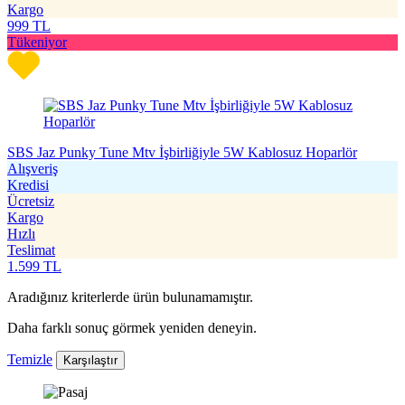
Kargo
999
TL
Tükeniyor
SBS Jaz Punky Tune Mtv İşbirliğiyle 5W Kablosuz Hoparlör
Alışveriş
Kredisi
Ücretsiz
Kargo
Hızlı
Teslimat
1.599
TL
Aradığınız kriterlerde ürün bulunamamıştır.
Daha farklı sonuç görmek yeniden deneyin.
Temizle
Karşılaştır