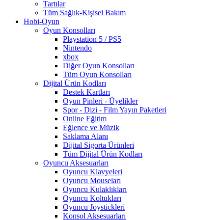
Tartılar
Tüm Sağlık-Kişisel Bakım
Hobi-Oyun
Oyun Konsolları
Playstation 5 / PS5
Nintendo
xbox
Diğer Oyun Konsolları
Tüm Oyun Konsolları
Dijital Ürün Kodları
Destek Kartları
Oyun Pinleri - Üyelikler
Spor - Dizi - Film Yayın Paketleri
Online Eğitim
Eğlence ve Müzik
Saklama Alanı
Dijital Sigorta Ürünleri
Tüm Dijital Ürün Kodları
Oyuncu Aksesuarları
Oyuncu Klavyeleri
Oyuncu Mouseları
Oyuncu Kulaklıkları
Oyuncu Koltukları
Oyuncu Joystickleri
Konsol Aksesuarları