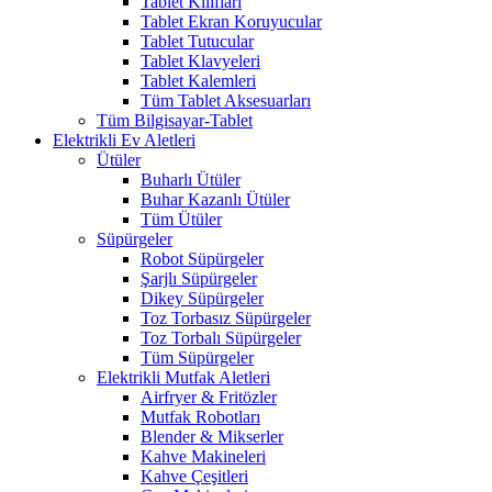
Tablet Kılıfları
Tablet Ekran Koruyucular
Tablet Tutucular
Tablet Klavyeleri
Tablet Kalemleri
Tüm Tablet Aksesuarları
Tüm Bilgisayar-Tablet
Elektrikli Ev Aletleri
Ütüler
Buharlı Ütüler
Buhar Kazanlı Ütüler
Tüm Ütüler
Süpürgeler
Robot Süpürgeler
Şarjlı Süpürgeler
Dikey Süpürgeler
Toz Torbasız Süpürgeler
Toz Torbalı Süpürgeler
Tüm Süpürgeler
Elektrikli Mutfak Aletleri
Airfryer & Fritözler
Mutfak Robotları
Blender & Mikserler
Kahve Makineleri
Kahve Çeşitleri