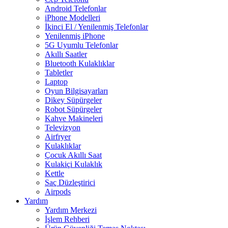
Android Telefonlar
iPhone Modelleri
İkinci El / Yenilenmiş Telefonlar
Yenilenmiş iPhone
5G Uyumlu Telefonlar
Akıllı Saatler
Bluetooth Kulaklıklar
Tabletler
Laptop
Oyun Bilgisayarları
Dikey Süpürgeler
Robot Süpürgeler
Kahve Makineleri
Televizyon
Airfryer
Kulaklıklar
Çocuk Akıllı Saat
Kulakiçi Kulaklık
Kettle
Saç Düzleştirici
Airpods
Yardım
Yardım Merkezi
İşlem Rehberi