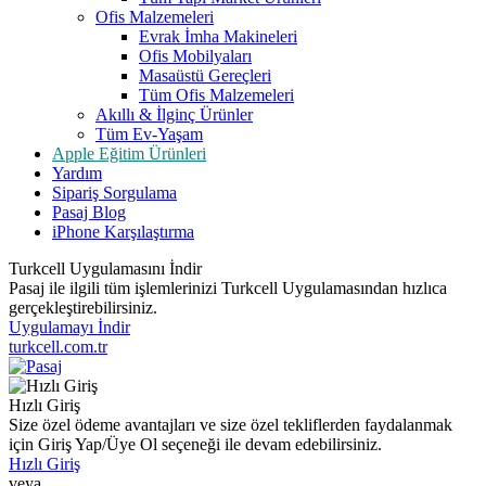
Ofis Malzemeleri
Evrak İmha Makineleri
Ofis Mobilyaları
Masaüstü Gereçleri
Tüm Ofis Malzemeleri
Akıllı & İlginç Ürünler
Tüm Ev-Yaşam
Apple Eğitim Ürünleri
Yardım
Sipariş Sorgulama
Pasaj Blog
iPhone Karşılaştırma
Turkcell Uygulamasını İndir
Pasaj ile ilgili tüm işlemlerinizi Turkcell Uygulamasından hızlıca
gerçekleştirebilirsiniz.
Uygulamayı İndir
turkcell.com.tr
Hızlı Giriş
Size özel ödeme avantajları ve size özel tekliflerden faydalanmak
için Giriş Yap/Üye Ol seçeneği ile devam edebilirsiniz.
Hızlı Giriş
veya