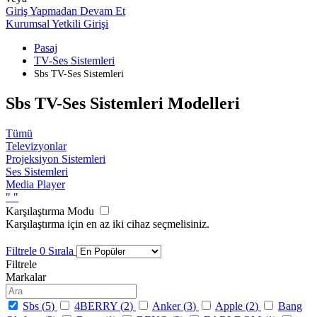
Giriş Yapmadan Devam Et
Kurumsal Yetkili Girişi
Pasaj
TV-Ses Sistemleri
Sbs TV-Ses Sistemleri
Sbs TV-Ses Sistemleri Modelleri
Tümü
Televizyonlar
Projeksiyon Sistemleri
Ses Sistemleri
Media Player
"
"
Karşılaştırma Modu
Karşılaştırma için en az iki cihaz seçmelisiniz.
Filtrele
0
Sırala
Filtrele
Markalar
Sbs (
5
)
4BERRY (
2
)
Anker (
3
)
Apple (
2
)
Bang