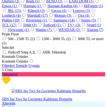
Olufsen (
3
)
Beats (
1
)
BENQ (
3
)
EARLDOM (
1
)
Epson (
1
)
Harman (
1
)
Harman Kardon (
4
)
HiFuture (
1
)
JBL (
15
)
Klipsch (
3
)
Lecoo (
4
)
Lenovo (
3
)
Logitech (
4
)
Marshall (
17
)
Momax (
3
)
Oxs (
4
)
Philips (
10
)
Riversong (
1
)
Samsung (
14
)
Sonos (
5
)
TCL (
17
)
Tribit (
3
)
Turkcell (
1
)
TV+ (
3
)
Vestel (
1
)
Viewsonic (
1
)
Wanbo (
7
)
WESDAR (
2
)
Xiaomi (
7
)
Peşin Fiyat
500 - 1500 TL (
2
)
1500 - 3000 TL (
2
)
3000 TL ve üzeri
(
1
)
Satıcılar
Turkcell Satış A.Ş.
ABK Teknoloji
Kontratlı Ürünler
Kontratlı Ürünler
Filtreleri Temizle
Uygula
5
Ürün
Tükeniyor
SBS Jaz Tws Su Geçirmez Kablosuz Hoparlör
Alışveriş