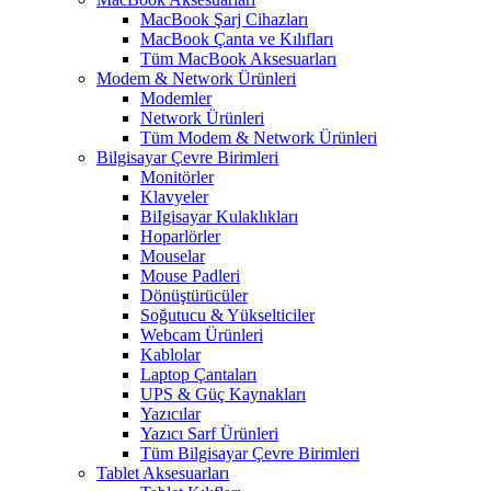
MacBook Şarj Cihazları
MacBook Çanta ve Kılıfları
Tüm MacBook Aksesuarları
Modem & Network Ürünleri
Modemler
Network Ürünleri
Tüm Modem & Network Ürünleri
Bilgisayar Çevre Birimleri
Monitörler
Klavyeler
BiIgisayar Kulaklıkları
Hoparlörler
Mouselar
Mouse Padleri
Dönüştürücüler
Soğutucu & Yükselticiler
Webcam Ürünleri
Kablolar
Laptop Çantaları
UPS & Güç Kaynakları
Yazıcılar
Yazıcı Sarf Ürünleri
Tüm Bilgisayar Çevre Birimleri
Tablet Aksesuarları