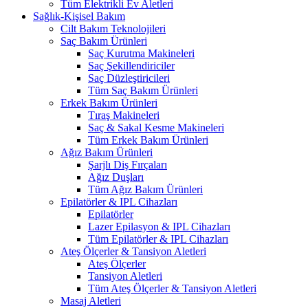
Tüm Elektrikli Ev Aletleri
Sağlık-Kişisel Bakım
Cilt Bakım Teknolojileri
Saç Bakım Ürünleri
Saç Kurutma Makineleri
Saç Şekillendiriciler
Saç Düzleştiricileri
Tüm Saç Bakım Ürünleri
Erkek Bakım Ürünleri
Tıraş Makineleri
Saç & Sakal Kesme Makineleri
Tüm Erkek Bakım Ürünleri
Ağız Bakım Ürünleri
Şarjlı Diş Fırçaları
Ağız Duşları
Tüm Ağız Bakım Ürünleri
Epilatörler & IPL Cihazları
Epilatörler
Lazer Epilasyon & IPL Cihazları
Tüm Epilatörler & IPL Cihazları
Ateş Ölçerler & Tansiyon Aletleri
Ateş Ölçerler
Tansiyon Aletleri
Tüm Ateş Ölçerler & Tansiyon Aletleri
Masaj Aletleri