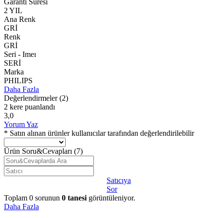
Garanti Süresi
2 YIL
Ana Renk
GRİ
Renk
GRİ
Seri - Imeı
SERİ
Marka
PHILIPS
Daha Fazla
Değerlendirmeler
(2)
2 kere puanlandı
3,0
Yorum Yaz
* Satın alınan ürünler kullanıcılar tarafından değerlendirilebilir
Ürün Soru&Cevapları
(7)
Satıcıya
Sor
Toplam
0
sorunun
0
tanesi
görüntüleniyor.
Daha Fazla