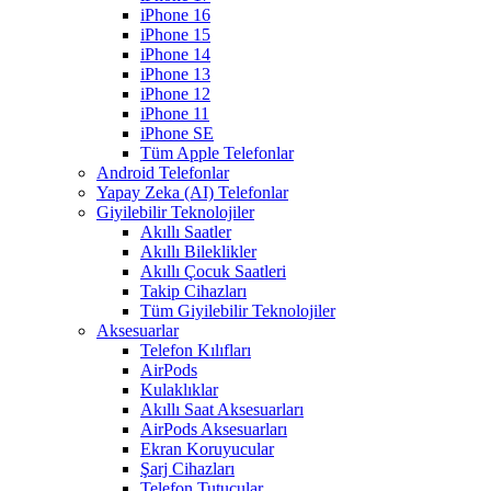
iPhone 16
iPhone 15
iPhone 14
iPhone 13
iPhone 12
iPhone 11
iPhone SE
Tüm Apple Telefonlar
Android Telefonlar
Yapay Zeka (AI) Telefonlar
Giyilebilir Teknolojiler
Akıllı Saatler
Akıllı Bileklikler
Akıllı Çocuk Saatleri
Takip Cihazları
Tüm Giyilebilir Teknolojiler
Aksesuarlar
Telefon Kılıfları
AirPods
Kulaklıklar
Akıllı Saat Aksesuarları
AirPods Aksesuarları
Ekran Koruyucular
Şarj Cihazları
Telefon Tutucular