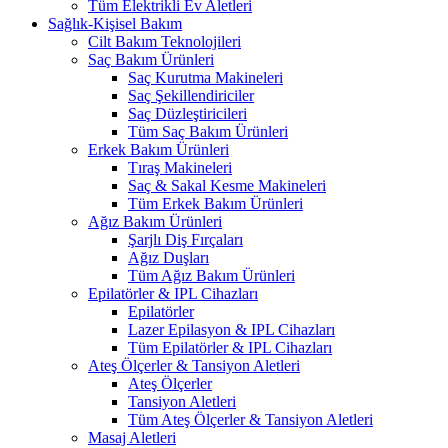
Tüm Elektrikli Ev Aletleri
Sağlık-Kişisel Bakım
Cilt Bakım Teknolojileri
Saç Bakım Ürünleri
Saç Kurutma Makineleri
Saç Şekillendiriciler
Saç Düzleştiricileri
Tüm Saç Bakım Ürünleri
Erkek Bakım Ürünleri
Tıraş Makineleri
Saç & Sakal Kesme Makineleri
Tüm Erkek Bakım Ürünleri
Ağız Bakım Ürünleri
Şarjlı Diş Fırçaları
Ağız Duşları
Tüm Ağız Bakım Ürünleri
Epilatörler & IPL Cihazları
Epilatörler
Lazer Epilasyon & IPL Cihazları
Tüm Epilatörler & IPL Cihazları
Ateş Ölçerler & Tansiyon Aletleri
Ateş Ölçerler
Tansiyon Aletleri
Tüm Ateş Ölçerler & Tansiyon Aletleri
Masaj Aletleri