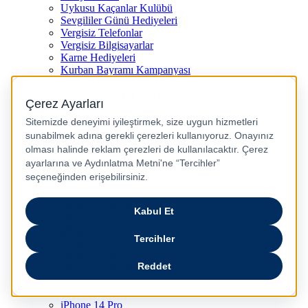
Uykusu Kaçanlar Kulübü
Sevgililer Günü Hediyeleri
Vergisiz Telefonlar
Vergisiz Bilgisayarlar
Karne Hediyeleri
Kurban Bayramı Kampanyası
Resmi Tatil Günleri
Pasaj Ödeme Teklifleri
Anneler Günü Hediyeleri
Babalar Günü
Taksitli Harikalar Diyarı
Popüler Ürünler
iPhone 17
iPhone 16
iPhone Air
iPhone 16 Pro Max
iPhone 17 Pro Max
iPhone 16E
iPhone 15
iPhone 15 Plus
iPhone 15 Pro
iPhone 15 Pro Max
iPhone 14
iPhone 14 Plus
iPhone 14 Pro