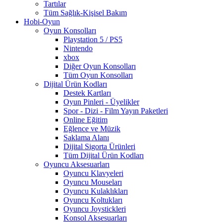
Tartılar
Tüm Sağlık-Kişisel Bakım
Hobi-Oyun
Oyun Konsolları
Playstation 5 / PS5
Nintendo
xbox
Diğer Oyun Konsolları
Tüm Oyun Konsolları
Dijital Ürün Kodları
Destek Kartları
Oyun Pinleri - Üyelikler
Spor - Dizi - Film Yayın Paketleri
Online Eğitim
Eğlence ve Müzik
Saklama Alanı
Dijital Sigorta Ürünleri
Tüm Dijital Ürün Kodları
Oyuncu Aksesuarları
Oyuncu Klavyeleri
Oyuncu Mouseları
Oyuncu Kulaklıkları
Oyuncu Koltukları
Oyuncu Joystickleri
Konsol Aksesuarları