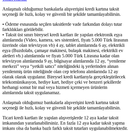
Anlaşmalı olduğumuz bankalarla alışverişini kredi kartına taksit
seçeneği ile hızlı, kolay ve güvenli bir şekilde tamamlayabilirsin.
• Ödeme esnasında seçilen taksitlerde vade farkından dolayı tutar
farklılıkları görülebilir.
• Taksit üst sınırı bireysel kredi kartları ile yapılan elektronik eşya
alımlarında (Video, kamera, ses sistemleri, fiyatı 5.000 Türk lirasının
üzerinde olan televizyon vb) 4 ay, tablet alımlarında 6 ay, elektrikli
eşya (Buzdolabı, çamaşır makinesi, bulaşık makinesi, elektrikli ev
aletleri vb.) alımlarında ve fiyatı 5.000 Türk Lirasına kadar olan
televizyon alımlarında 9 ay, bilgisayar alımlarında 12 ay, “yenileme
merkezi” veya “yetkili satıcı” niteliğindeki iş yerlerinden alınan
yenilenmiş ürün niteliğinde olan cep telefonu alımlarında 12 ay
olarak olarak uygulanır. Bireysel kredi kartlarıyla gerçekleştirilecek
telekomünikasyon, hediye kart, hediye çeki ve benzeri şekillerde
herhangi somut bir mal veya hizmeti içermeyen ürünlerin
alımlarında taksit uygulanamaz.
Anlaşmalı olduğumuz bankalarla alışverişini kredi kartına taksit
seçeneği ile hızlı, kolay ve güvenli bir şekilde tamamlayabilirsin.
Ticari kredi kartları ile yapılan alışverişlerde 12 aya kadar taksit
imkanından yararlanabilirsiniz. En fazla 12 aya kadar taksit yapma
imkanı olsa da banka bazlı farklı taksit tutarları uygulanabilmektedir.