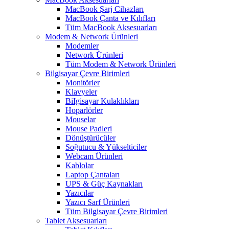
MacBook Şarj Cihazları
MacBook Çanta ve Kılıfları
Tüm MacBook Aksesuarları
Modem & Network Ürünleri
Modemler
Network Ürünleri
Tüm Modem & Network Ürünleri
Bilgisayar Çevre Birimleri
Monitörler
Klavyeler
BiIgisayar Kulaklıkları
Hoparlörler
Mouselar
Mouse Padleri
Dönüştürücüler
Soğutucu & Yükselticiler
Webcam Ürünleri
Kablolar
Laptop Çantaları
UPS & Güç Kaynakları
Yazıcılar
Yazıcı Sarf Ürünleri
Tüm Bilgisayar Çevre Birimleri
Tablet Aksesuarları