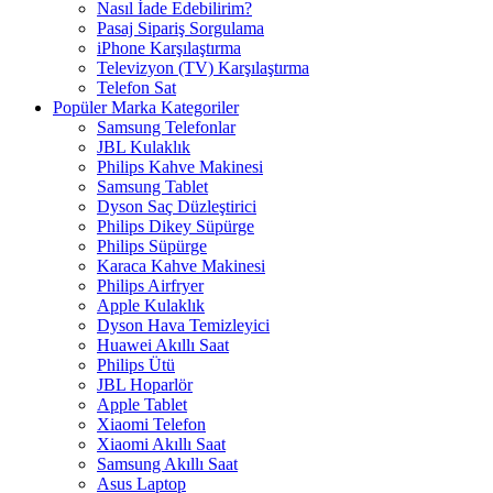
Nasıl İade Edebilirim?
Pasaj Sipariş Sorgulama
iPhone Karşılaştırma
Televizyon (TV) Karşılaştırma
Telefon Sat
Popüler Marka Kategoriler
Samsung Telefonlar
JBL Kulaklık
Philips Kahve Makinesi
Samsung Tablet
Dyson Saç Düzleştirici
Philips Dikey Süpürge
Philips Süpürge
Karaca Kahve Makinesi
Philips Airfryer
Apple Kulaklık
Dyson Hava Temizleyici
Huawei Akıllı Saat
Philips Ütü
JBL Hoparlör
Apple Tablet
Xiaomi Telefon
Xiaomi Akıllı Saat
Samsung Akıllı Saat
Asus Laptop