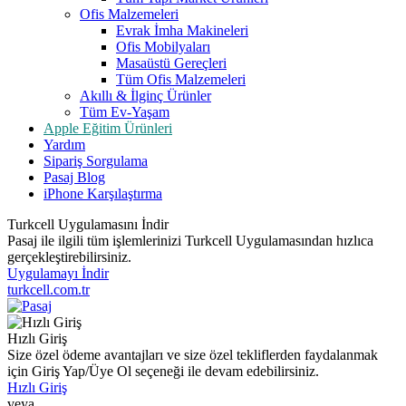
Ofis Malzemeleri
Evrak İmha Makineleri
Ofis Mobilyaları
Masaüstü Gereçleri
Tüm Ofis Malzemeleri
Akıllı & İlginç Ürünler
Tüm Ev-Yaşam
Apple Eğitim Ürünleri
Yardım
Sipariş Sorgulama
Pasaj Blog
iPhone Karşılaştırma
Turkcell Uygulamasını İndir
Pasaj ile ilgili tüm işlemlerinizi Turkcell Uygulamasından hızlıca
gerçekleştirebilirsiniz.
Uygulamayı İndir
turkcell.com.tr
Hızlı Giriş
Size özel ödeme avantajları ve size özel tekliflerden faydalanmak
için Giriş Yap/Üye Ol seçeneği ile devam edebilirsiniz.
Hızlı Giriş
veya