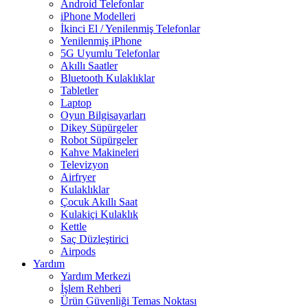
Android Telefonlar
iPhone Modelleri
İkinci El / Yenilenmiş Telefonlar
Yenilenmiş iPhone
5G Uyumlu Telefonlar
Akıllı Saatler
Bluetooth Kulaklıklar
Tabletler
Laptop
Oyun Bilgisayarları
Dikey Süpürgeler
Robot Süpürgeler
Kahve Makineleri
Televizyon
Airfryer
Kulaklıklar
Çocuk Akıllı Saat
Kulakiçi Kulaklık
Kettle
Saç Düzleştirici
Airpods
Yardım
Yardım Merkezi
İşlem Rehberi
Ürün Güvenliği Temas Noktası