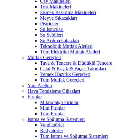
Çay Makineleri
Tost Makineleri
Ekmek Kızartma Makineleri
Meyve Sıkacakları
Pişiriciler
Su Isıtıcıları
Su Sebilleri
Su Arıtma Cihazları
Teknolojik Mutfak Aletleri
Tüm Elektrikli Mutfak Aletleri
Mutfak Gereçleri
Tava & Tencere & Düdüklü Tencere
Çatal & Kaşık & Bıçak Takımları
Yemek Hazırlık Gereçleri
Tüm Mutfak Gereçleri
Yapı Aletleri
Hava Temizleme Cihazları
Fırınlar
Mikrodalga Fırınlar
Mini Fırınlar
Tüm Fırınlar
Isıtma ve Soğutma Sistemleri
Vantilatörler
Radyatörler
Tüm Isıtma ve Soğutma Sistemleri