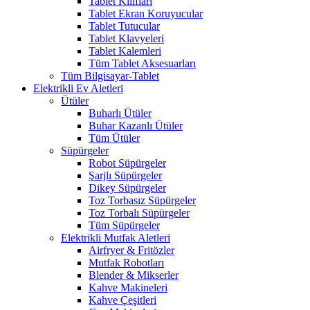
Tablet Kılıfları
Tablet Ekran Koruyucular
Tablet Tutucular
Tablet Klavyeleri
Tablet Kalemleri
Tüm Tablet Aksesuarları
Tüm Bilgisayar-Tablet
Elektrikli Ev Aletleri
Ütüler
Buharlı Ütüler
Buhar Kazanlı Ütüler
Tüm Ütüler
Süpürgeler
Robot Süpürgeler
Şarjlı Süpürgeler
Dikey Süpürgeler
Toz Torbasız Süpürgeler
Toz Torbalı Süpürgeler
Tüm Süpürgeler
Elektrikli Mutfak Aletleri
Airfryer & Fritözler
Mutfak Robotları
Blender & Mikserler
Kahve Makineleri
Kahve Çeşitleri