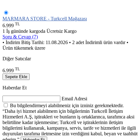
MARMARA STORE - Turkcell Mağazası
TL
6.999
1 İş gününde kargoda
Ücretsiz Kargo
Soru & Cevap (7)
• İndirim Bitiş Tarihi: 11.08.2026
• 2 adet İndirimli ürün vardır
•
Ürün tükenmek üzere
Diğer Satıcılar
TL
6.999
Sepete Ekle
Haberdar Et
Email Adresi
Bu bilgilendirmeyi alabilmeniz için izniniz gerekmektedir.
“Daha iyi hizmet alabilmem için bilgilerimin Turkcell İletişim
Hizmetleri A.Ş, iştirakleri ve bunların iş ortaklarınca, tarafımca aksi
belirtiline kadar işlenmesine; Turkcell ve iştiraklerinin iletişim
bilgilerimi kullanarak, kampanya, servis, tarife ve hizmetleri ile ilgili
duyuruları tarafıma iletmesine izin verdiğimi kabul, beyan ve taahhüt
ederim.”
Haberdar Et