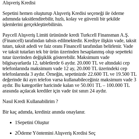
Alışveriş Kredisi
Sepetini hemen oluşturup Alışveriş Kredisi seçeneği ile ödeme
adımında taksitlendirebilir, hızlı, kolay ve güvenli bir şekilde
işlemlerini gerçekleştirebilirsin.
Paycell Alışveriş Limiti ürününde kredi Turkcell Finansman A.Ş.
(Financell) tarafından tahsis edilmektedir. Krediye ilişkin vade, taksit
tutarı, taksit adedi ve faiz oranı Financell tarafından belirlenir. Vade
ve taksit tutarları tek bir ürün üzerinden hesaplanmış olup sepetteki
tutar üzerinden değişiklik gösterebilir. Maksimum vade
bilgisayarlarda 12, tabletlerde 6 aydır. 20.000 TL ve altındaki cep
telefonlarında maksimum vade 12 ay, 20.000 TL üzerindeki cep
telefonlarında 3 aydır. Örneğin, sepetinizde 22.600 TL ve 19.500 TL
değerinde iki ayrı telefon varsa kullanabileceğiniz maksimum vade 3
aydır. Bu kategoriler haricinde kalan ve 50.001 TL – 100.000 TL
arasında açılacak krediler için vade üst sınırı 24 aydır.
Nasıl Kredi Kullanabilirim ?
Bir kaç adımda, krediniz anında onaylanır.
1
Sepetini Oluştur
2
Ödeme Yöntemini Alışveriş Kredisi Seç