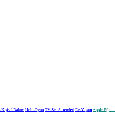
k-Kişisel Bakım
Hobi-Oyun
TV-Ses Sistemleri
Ev-Yaşam
Apple Eğitim