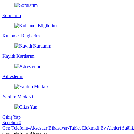
Sorularım
Kullanıcı Bilgilerim
Kayıtlı Kartlarım
Adreslerim
Yardım Merkezi
Çıkış Yap
Sepetim
0
Cep Telefonu-Aksesuar
Bilgisayar-Tablet
Elektrikli Ev Aletleri
Sağlı
Cep Telefonu-Aksesuar