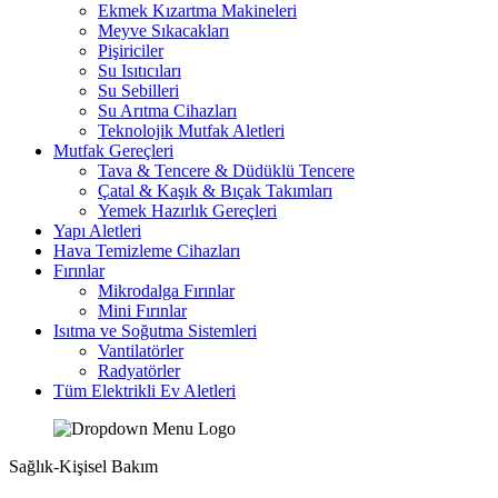
Ekmek Kızartma Makineleri
Meyve Sıkacakları
Pişiriciler
Su Isıtıcıları
Su Sebilleri
Su Arıtma Cihazları
Teknolojik Mutfak Aletleri
Mutfak Gereçleri
Tava & Tencere & Düdüklü Tencere
Çatal & Kaşık & Bıçak Takımları
Yemek Hazırlık Gereçleri
Yapı Aletleri
Hava Temizleme Cihazları
Fırınlar
Mikrodalga Fırınlar
Mini Fırınlar
Isıtma ve Soğutma Sistemleri
Vantilatörler
Radyatörler
Tüm Elektrikli Ev Aletleri
Sağlık-Kişisel Bakım