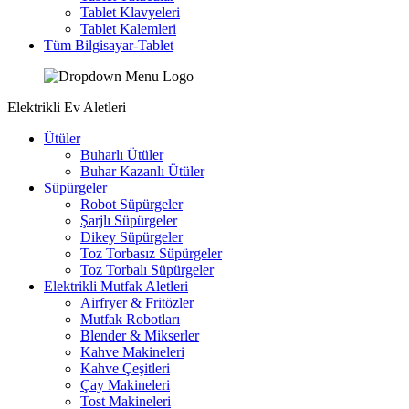
Tablet Klavyeleri
Tablet Kalemleri
Tüm Bilgisayar-Tablet
Elektrikli Ev Aletleri
Ütüler
Buharlı Ütüler
Buhar Kazanlı Ütüler
Süpürgeler
Robot Süpürgeler
Şarjlı Süpürgeler
Dikey Süpürgeler
Toz Torbasız Süpürgeler
Toz Torbalı Süpürgeler
Elektrikli Mutfak Aletleri
Airfryer & Fritözler
Mutfak Robotları
Blender & Mikserler
Kahve Makineleri
Kahve Çeşitleri
Çay Makineleri
Tost Makineleri