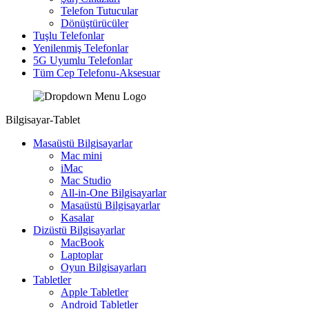
Telefon Tutucular
Dönüştürücüler
Tuşlu Telefonlar
Yenilenmiş Telefonlar
5G Uyumlu Telefonlar
Tüm Cep Telefonu-Aksesuar
Bilgisayar-Tablet
Masaüstü Bilgisayarlar
Mac mini
iMac
Mac Studio
All-in-One Bilgisayarlar
Masaüstü Bilgisayarlar
Kasalar
Dizüstü Bilgisayarlar
MacBook
Laptoplar
Oyun Bilgisayarları
Tabletler
Apple Tabletler
Android Tabletler