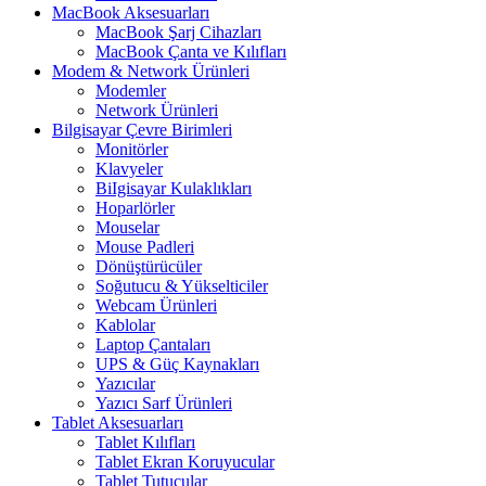
MacBook Aksesuarları
MacBook Şarj Cihazları
MacBook Çanta ve Kılıfları
Modem & Network Ürünleri
Modemler
Network Ürünleri
Bilgisayar Çevre Birimleri
Monitörler
Klavyeler
BiIgisayar Kulaklıkları
Hoparlörler
Mouselar
Mouse Padleri
Dönüştürücüler
Soğutucu & Yükselticiler
Webcam Ürünleri
Kablolar
Laptop Çantaları
UPS & Güç Kaynakları
Yazıcılar
Yazıcı Sarf Ürünleri
Tablet Aksesuarları
Tablet Kılıfları
Tablet Ekran Koruyucular
Tablet Tutucular