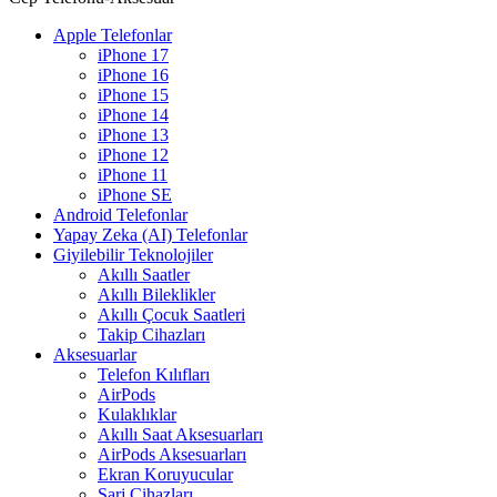
Apple Telefonlar
iPhone 17
iPhone 16
iPhone 15
iPhone 14
iPhone 13
iPhone 12
iPhone 11
iPhone SE
Android Telefonlar
Yapay Zeka (AI) Telefonlar
Giyilebilir Teknolojiler
Akıllı Saatler
Akıllı Bileklikler
Akıllı Çocuk Saatleri
Takip Cihazları
Aksesuarlar
Telefon Kılıfları
AirPods
Kulaklıklar
Akıllı Saat Aksesuarları
AirPods Aksesuarları
Ekran Koruyucular
Şarj Cihazları