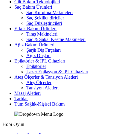
Cilt Bakım Teknolojileri
Saç Bakım Ürünleri
Saç Kurutma Makineleri
Saç Şekillendiriciler
Saç Düzleştiricileri
Erkek Bakım Ürünleri
Tıraş Makineleri
Saç & Sakal Kesme Makineleri
Ağız Bakım Ürünleri
Şarjlı Diş Fırçaları
Ağız Duşları
Epilatörler & IPL Cihazları
Epilatörler
Lazer Epilasyon & IPL Cihazları
Ateş Ölçerler & Tansiyon Aletleri
Ateş Ölçerler
Tansiyon Aletleri
Masaj Aletleri
Tartılar
Tüm Sağlık-Kişisel Bakım
Hobi-Oyun