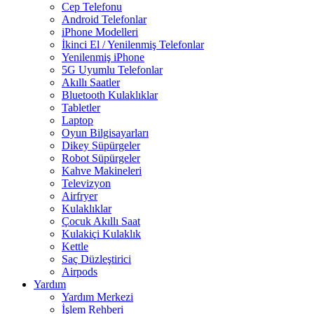
Cep Telefonu
Android Telefonlar
iPhone Modelleri
İkinci El / Yenilenmiş Telefonlar
Yenilenmiş iPhone
5G Uyumlu Telefonlar
Akıllı Saatler
Bluetooth Kulaklıklar
Tabletler
Laptop
Oyun Bilgisayarları
Dikey Süpürgeler
Robot Süpürgeler
Kahve Makineleri
Televizyon
Airfryer
Kulaklıklar
Çocuk Akıllı Saat
Kulakiçi Kulaklık
Kettle
Saç Düzleştirici
Airpods
Yardım
Yardım Merkezi
İşlem Rehberi