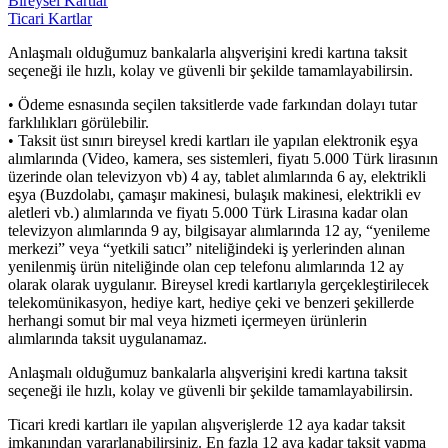
Bireysel Kartlar
Ticari Kartlar
Anlaşmalı olduğumuz bankalarla alışverişini kredi kartına taksit
seçeneği ile hızlı, kolay ve güvenli bir şekilde tamamlayabilirsin.
• Ödeme esnasında seçilen taksitlerde vade farkından dolayı tutar
farklılıkları görülebilir.
• Taksit üst sınırı bireysel kredi kartları ile yapılan elektronik eşya
alımlarında (Video, kamera, ses sistemleri, fiyatı 5.000 Türk lirasının
üzerinde olan televizyon vb) 4 ay, tablet alımlarında 6 ay, elektrikli
eşya (Buzdolabı, çamaşır makinesi, bulaşık makinesi, elektrikli ev
aletleri vb.) alımlarında ve fiyatı 5.000 Türk Lirasına kadar olan
televizyon alımlarında 9 ay, bilgisayar alımlarında 12 ay, “yenileme
merkezi” veya “yetkili satıcı” niteliğindeki iş yerlerinden alınan
yenilenmiş ürün niteliğinde olan cep telefonu alımlarında 12 ay
olarak olarak uygulanır. Bireysel kredi kartlarıyla gerçekleştirilecek
telekomünikasyon, hediye kart, hediye çeki ve benzeri şekillerde
herhangi somut bir mal veya hizmeti içermeyen ürünlerin
alımlarında taksit uygulanamaz.
Anlaşmalı olduğumuz bankalarla alışverişini kredi kartına taksit
seçeneği ile hızlı, kolay ve güvenli bir şekilde tamamlayabilirsin.
Ticari kredi kartları ile yapılan alışverişlerde 12 aya kadar taksit
imkanından yararlanabilirsiniz. En fazla 12 aya kadar taksit yapma