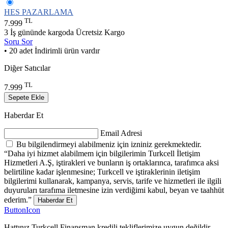
HES PAZARLAMA
TL
7.999
3 İş gününde kargoda
Ücretsiz Kargo
Soru Sor
• 20 adet İndirimli ürün vardır
Diğer Satıcılar
TL
7.999
Sepete Ekle
Haberdar Et
Email Adresi
Bu bilgilendirmeyi alabilmeniz için izniniz gerekmektedir.
“Daha iyi hizmet alabilmem için bilgilerimin Turkcell İletişim
Hizmetleri A.Ş, iştirakleri ve bunların iş ortaklarınca, tarafımca aksi
belirtiline kadar işlenmesine; Turkcell ve iştiraklerinin iletişim
bilgilerimi kullanarak, kampanya, servis, tarife ve hizmetleri ile ilgili
duyuruları tarafıma iletmesine izin verdiğimi kabul, beyan ve taahhüt
ederim.”
Haberdar Et
ButtonIcon
Hattınız Turkcell Finansman kredili tekliflerimize uygun değildir.