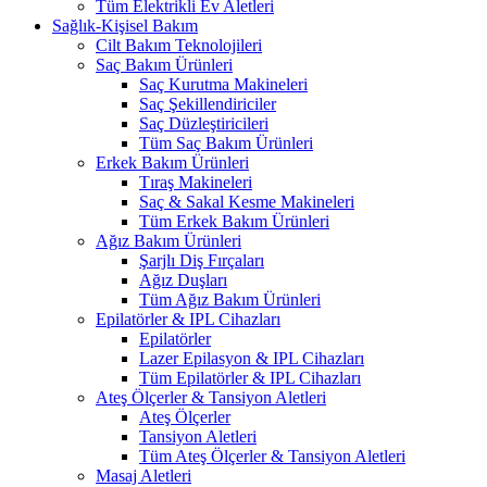
Tüm Elektrikli Ev Aletleri
Sağlık-Kişisel Bakım
Cilt Bakım Teknolojileri
Saç Bakım Ürünleri
Saç Kurutma Makineleri
Saç Şekillendiriciler
Saç Düzleştiricileri
Tüm Saç Bakım Ürünleri
Erkek Bakım Ürünleri
Tıraş Makineleri
Saç & Sakal Kesme Makineleri
Tüm Erkek Bakım Ürünleri
Ağız Bakım Ürünleri
Şarjlı Diş Fırçaları
Ağız Duşları
Tüm Ağız Bakım Ürünleri
Epilatörler & IPL Cihazları
Epilatörler
Lazer Epilasyon & IPL Cihazları
Tüm Epilatörler & IPL Cihazları
Ateş Ölçerler & Tansiyon Aletleri
Ateş Ölçerler
Tansiyon Aletleri
Tüm Ateş Ölçerler & Tansiyon Aletleri
Masaj Aletleri