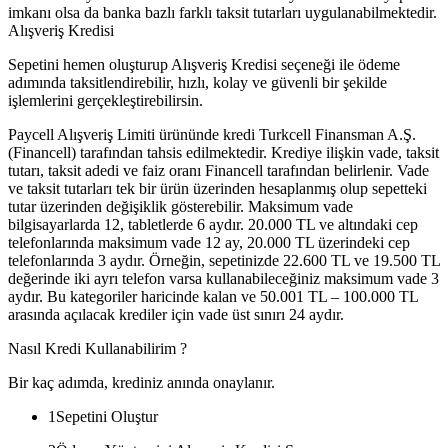
imkanı olsa da banka bazlı farklı taksit tutarları uygulanabilmektedir.
Alışveriş Kredisi
Sepetini hemen oluşturup Alışveriş Kredisi seçeneği ile ödeme
adımında taksitlendirebilir, hızlı, kolay ve güvenli bir şekilde
işlemlerini gerçekleştirebilirsin.
Paycell Alışveriş Limiti ürününde kredi Turkcell Finansman A.Ş.
(Financell) tarafından tahsis edilmektedir. Krediye ilişkin vade, taksit
tutarı, taksit adedi ve faiz oranı Financell tarafından belirlenir. Vade
ve taksit tutarları tek bir ürün üzerinden hesaplanmış olup sepetteki
tutar üzerinden değişiklik gösterebilir. Maksimum vade
bilgisayarlarda 12, tabletlerde 6 aydır. 20.000 TL ve altındaki cep
telefonlarında maksimum vade 12 ay, 20.000 TL üzerindeki cep
telefonlarında 3 aydır. Örneğin, sepetinizde 22.600 TL ve 19.500 TL
değerinde iki ayrı telefon varsa kullanabileceğiniz maksimum vade 3
aydır. Bu kategoriler haricinde kalan ve 50.001 TL – 100.000 TL
arasında açılacak krediler için vade üst sınırı 24 aydır.
Nasıl Kredi Kullanabilirim ?
Bir kaç adımda, krediniz anında onaylanır.
1
Sepetini Oluştur