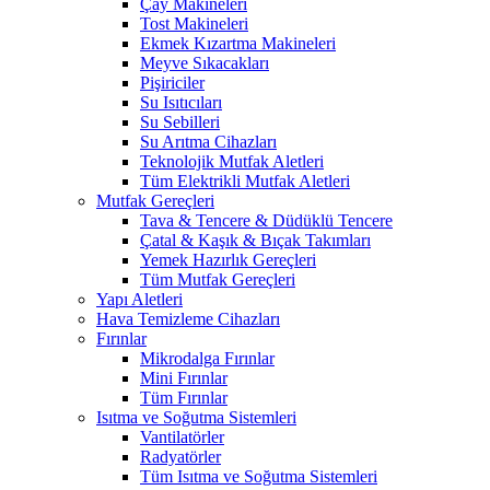
Çay Makineleri
Tost Makineleri
Ekmek Kızartma Makineleri
Meyve Sıkacakları
Pişiriciler
Su Isıtıcıları
Su Sebilleri
Su Arıtma Cihazları
Teknolojik Mutfak Aletleri
Tüm Elektrikli Mutfak Aletleri
Mutfak Gereçleri
Tava & Tencere & Düdüklü Tencere
Çatal & Kaşık & Bıçak Takımları
Yemek Hazırlık Gereçleri
Tüm Mutfak Gereçleri
Yapı Aletleri
Hava Temizleme Cihazları
Fırınlar
Mikrodalga Fırınlar
Mini Fırınlar
Tüm Fırınlar
Isıtma ve Soğutma Sistemleri
Vantilatörler
Radyatörler
Tüm Isıtma ve Soğutma Sistemleri