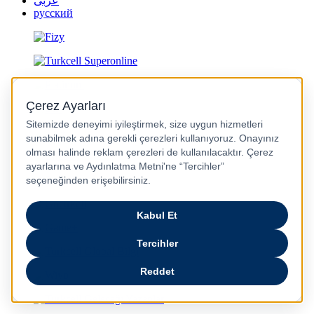
عربى
русский