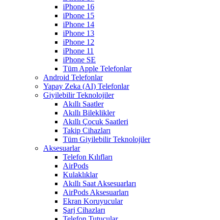
iPhone 16
iPhone 15
iPhone 14
iPhone 13
iPhone 12
iPhone 11
iPhone SE
Tüm Apple Telefonlar
Android Telefonlar
Yapay Zeka (AI) Telefonlar
Giyilebilir Teknolojiler
Akıllı Saatler
Akıllı Bileklikler
Akıllı Çocuk Saatleri
Takip Cihazları
Tüm Giyilebilir Teknolojiler
Aksesuarlar
Telefon Kılıfları
AirPods
Kulaklıklar
Akıllı Saat Aksesuarları
AirPods Aksesuarları
Ekran Koruyucular
Şarj Cihazları
Telefon Tutucular