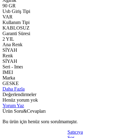
Ağırlık
90 GR
Usb Giriş Tipi
VAR
Kullanım Tipi
KABLOSUZ
Garanti Süresi
2 YIL
Ana Renk
SİYAH
Renk
SİYAH
Seri - Imeı
IMEI
Marka
GESKE
Daha Fazla
Değerlendirmeler
Henüz yorum yok
Yorum Yaz
Ürün Soru&Cevapları
Bu ürün için henüz soru sorulmamıştır.
Satıcıya
Sor