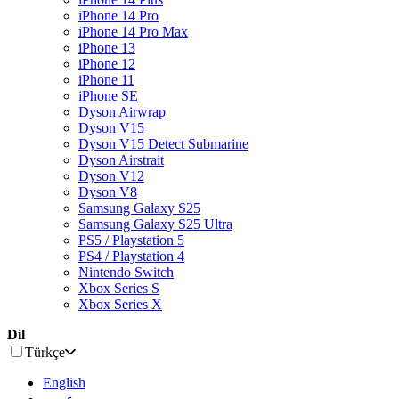
iPhone 14 Pro
iPhone 14 Pro Max
iPhone 13
iPhone 12
iPhone 11
iPhone SE
Dyson Airwrap
Dyson V15
Dyson V15 Detect Submarine
Dyson Airstrait
Dyson V12
Dyson V8
Samsung Galaxy S25
Samsung Galaxy S25 Ultra
PS5 / Playstation 5
PS4 / Playstation 4
Nintendo Switch
Xbox Series S
Xbox Series X
Dil
Türkçe
English