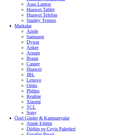
Asus Laptop
Huawei Tablet
Huawei Telefon
Stanley Termos
Markalar
Apple
Samsung
Dyson
Anker
Arzum
Braun
Casper
Huawei
JBL
Lenovo
Omix
Philips
Realme
Xiaomi
TCL
Sony
Özel Günler & Kampanyalar
Apple Eğitim
Düğün ve Çeyiz Paketleri
Fırsatlar Pasajı