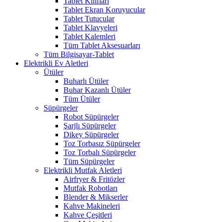
Tablet Kılıfları
Tablet Ekran Koruyucular
Tablet Tutucular
Tablet Klavyeleri
Tablet Kalemleri
Tüm Tablet Aksesuarları
Tüm Bilgisayar-Tablet
Elektrikli Ev Aletleri
Ütüler
Buharlı Ütüler
Buhar Kazanlı Ütüler
Tüm Ütüler
Süpürgeler
Robot Süpürgeler
Şarjlı Süpürgeler
Dikey Süpürgeler
Toz Torbasız Süpürgeler
Toz Torbalı Süpürgeler
Tüm Süpürgeler
Elektrikli Mutfak Aletleri
Airfryer & Fritözler
Mutfak Robotları
Blender & Mikserler
Kahve Makineleri
Kahve Çeşitleri