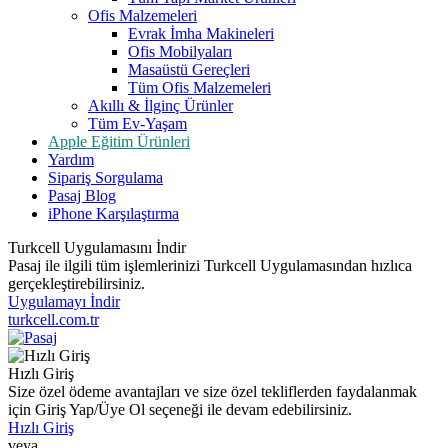
Ofis Malzemeleri
Evrak İmha Makineleri
Ofis Mobilyaları
Masaüstü Gereçleri
Tüm Ofis Malzemeleri
Akıllı & İlginç Ürünler
Tüm Ev-Yaşam
Apple Eğitim Ürünleri
Yardım
Sipariş Sorgulama
Pasaj Blog
iPhone Karşılaştırma
Turkcell Uygulamasını İndir
Pasaj ile ilgili tüm işlemlerinizi Turkcell Uygulamasından hızlıca
gerçekleştirebilirsiniz.
Uygulamayı İndir
turkcell.com.tr
Hızlı Giriş
Size özel ödeme avantajları ve size özel tekliflerden faydalanmak
için Giriş Yap/Üye Ol seçeneği ile devam edebilirsiniz.
Hızlı Giriş
veya