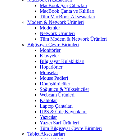
MacBook Şarj Cihazları
MacBook Çanta ve Kılıfları
Tüm MacBook Aksesuarları
Modem & Network Ürünleri
Modemler
Network Ürünleri
Tüm Modem & Network Ürünleri
Bilgisayar Çevre Birimleri
Monitörler
Klavyeler
BiIgisayar Kulaklıkları
Hoparlörler
Mouselar
Mouse Padleri
Dönüştürücüler
Soğutucu & Yükselticiler
Webcam Ürünleri
Kablolar
Laptop Çantaları
UPS & Güç Kaynakları
Yazıcılar
Yazıcı Sarf Ürünleri
Tüm Bilgisayar Çevre Birimleri
Tablet Aksesuarları