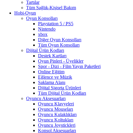
Tartılar
Tüm Sağlık-Kişisel Bakım
Hobi-Oyun
Oyun Konsolları
Playstation 5 / PS5
Nintendo
xbox
Diğer Oyun Konsolları
Tüm Oyun Konsolları
Dijital Ürün Kodları
Destek Kartları
Oyun Pinleri - Üyelikler
Spor - Dizi - Film Yayın Paketleri
Online Eğitim
Eğlence ve Müzik
Saklama Alanı
Dijital Sigorta Ürünleri
Tüm Dijital Ürün Kodları
Oyuncu Aksesuarları
Oyuncu Klavyeleri
Oyuncu Mouseları
Oyuncu Kulaklıkları
Oyuncu Koltukları
Oyuncu Joystickleri
Konsol Aksesuarları