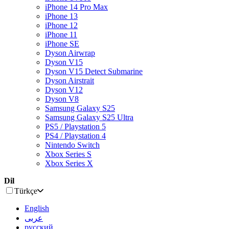
iPhone 14 Pro Max
iPhone 13
iPhone 12
iPhone 11
iPhone SE
Dyson Airwrap
Dyson V15
Dyson V15 Detect Submarine
Dyson Airstrait
Dyson V12
Dyson V8
Samsung Galaxy S25
Samsung Galaxy S25 Ultra
PS5 / Playstation 5
PS4 / Playstation 4
Nintendo Switch
Xbox Series S
Xbox Series X
Dil
Türkçe
English
عربى
русский