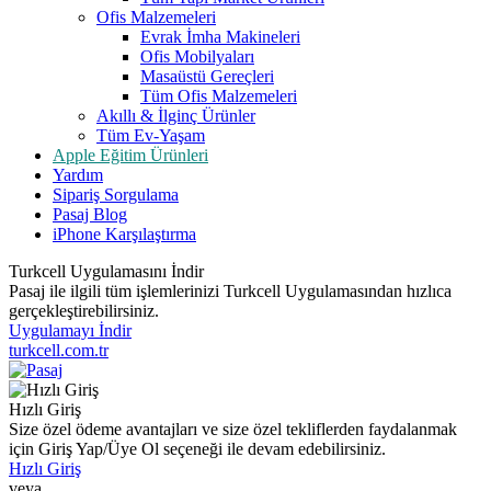
Ofis Malzemeleri
Evrak İmha Makineleri
Ofis Mobilyaları
Masaüstü Gereçleri
Tüm Ofis Malzemeleri
Akıllı & İlginç Ürünler
Tüm Ev-Yaşam
Apple Eğitim Ürünleri
Yardım
Sipariş Sorgulama
Pasaj Blog
iPhone Karşılaştırma
Turkcell Uygulamasını İndir
Pasaj ile ilgili tüm işlemlerinizi Turkcell Uygulamasından hızlıca
gerçekleştirebilirsiniz.
Uygulamayı İndir
turkcell.com.tr
Hızlı Giriş
Size özel ödeme avantajları ve size özel tekliflerden faydalanmak
için Giriş Yap/Üye Ol seçeneği ile devam edebilirsiniz.
Hızlı Giriş
veya