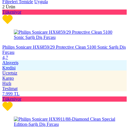
Filtreleri Temizle
Uygula
2
Ürün
Tükeniyor
Philips Sonicare HX6859/29 Protective Clean 5100 Sonic Şarjlı Diş
Fırçası
4,7
Alışveriş
Kredisi
Ücretsiz
Kargo
Hızlı
Teslimat
7.999
TL
Tükeniyor