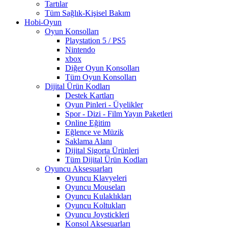
Tartılar
Tüm Sağlık-Kişisel Bakım
Hobi-Oyun
Oyun Konsolları
Playstation 5 / PS5
Nintendo
xbox
Diğer Oyun Konsolları
Tüm Oyun Konsolları
Dijital Ürün Kodları
Destek Kartları
Oyun Pinleri - Üyelikler
Spor - Dizi - Film Yayın Paketleri
Online Eğitim
Eğlence ve Müzik
Saklama Alanı
Dijital Sigorta Ürünleri
Tüm Dijital Ürün Kodları
Oyuncu Aksesuarları
Oyuncu Klavyeleri
Oyuncu Mouseları
Oyuncu Kulaklıkları
Oyuncu Koltukları
Oyuncu Joystickleri
Konsol Aksesuarları