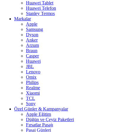
Huawei Tablet
Huawei Telefon
Stanley Termos
Markalar
Apple
Samsung
Dyson
Anker
Arzum
Braun
Casper
Huawei
JBL
Lenovo
Omix
Philips
Realme
Xiaomi
TCL
Sony
Özel Günler & Kampanyalar
Apple Eğitim
Düğün ve Çeyiz Paketleri
Fırsatlar Pasajı
Pasaj Günleri