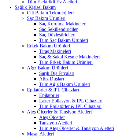
Tüm Elektrikli Ev Aletleri
Sağlık-Kişisel Bakım
Cilt Bakım Teknolojileri
Saç Bakım Ürünleri
Saç Kurutma Makineleri
Saç Şekillendiriciler
Saç Düzleştiricileri
Tüm Saç Bakım Ürünleri
Erkek Bakım Ürünleri
Tıraş Makineleri
Saç & Sakal Kesme Makineleri
Tüm Erkek Bakım Ürünleri
Ağız Bakım Ürünleri
Şarjlı Diş Fırçaları
Ağız Duşları
Tüm Ağız Bakım Ürünleri
Epilatörler & IPL Cihazları
Epilatörler
Lazer Epilasyon & IPL Cihazları
Tüm Epilatörler & IPL Cihazları
Ateş Ölçerler & Tansiyon Aletleri
Ateş Ölçerler
Tansiyon Aletleri
Tüm Ateş Ölçerler & Tansiyon Aletleri
Masaj Aletleri