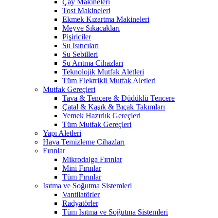
Çay Makineleri
Tost Makineleri
Ekmek Kızartma Makineleri
Meyve Sıkacakları
Pişiriciler
Su Isıtıcıları
Su Sebilleri
Su Arıtma Cihazları
Teknolojik Mutfak Aletleri
Tüm Elektrikli Mutfak Aletleri
Mutfak Gereçleri
Tava & Tencere & Düdüklü Tencere
Çatal & Kaşık & Bıçak Takımları
Yemek Hazırlık Gereçleri
Tüm Mutfak Gereçleri
Yapı Aletleri
Hava Temizleme Cihazları
Fırınlar
Mikrodalga Fırınlar
Mini Fırınlar
Tüm Fırınlar
Isıtma ve Soğutma Sistemleri
Vantilatörler
Radyatörler
Tüm Isıtma ve Soğutma Sistemleri