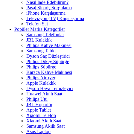
Nasıl İade Edebilirim?
Pasaj Sipariş Sorgulama
iPhone Karşılaştırma
Televizyon (TV) Karşılaştırma
Telefon Sat
Popüler Marka Kategoriler
Samsung Telefonlar
JBL Kulaklık
Philips Kahve Makinesi
Samsung Tablet
Dyson Saç Düzleştirici
Philips Dikey Süpürge
Philips Süpürge
Karaca Kahve Makinesi
Philips Airfryer
Apple Kulaklık
Dyson Hava Temizleyici
Huawei Akıllı Saat
Philips Ütü
JBL Hoparlör
Apple Tablet
Xiaomi Telefon
Xiaomi Akıllı Saat
Samsung Akıllı Saat
Asus Laptop