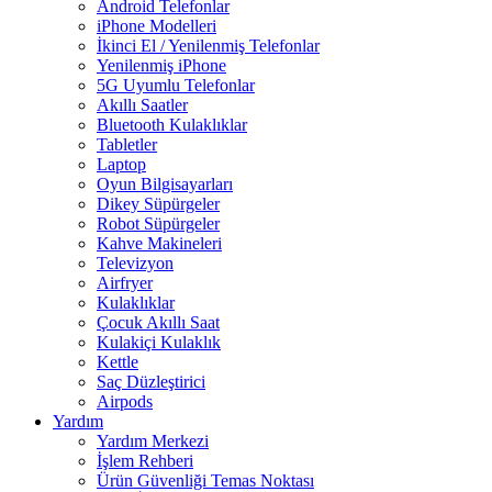
Android Telefonlar
iPhone Modelleri
İkinci El / Yenilenmiş Telefonlar
Yenilenmiş iPhone
5G Uyumlu Telefonlar
Akıllı Saatler
Bluetooth Kulaklıklar
Tabletler
Laptop
Oyun Bilgisayarları
Dikey Süpürgeler
Robot Süpürgeler
Kahve Makineleri
Televizyon
Airfryer
Kulaklıklar
Çocuk Akıllı Saat
Kulakiçi Kulaklık
Kettle
Saç Düzleştirici
Airpods
Yardım
Yardım Merkezi
İşlem Rehberi
Ürün Güvenliği Temas Noktası