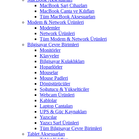
MacBook Şarj Cihazları
MacBook Çanta ve Kılıfları
Tüm MacBook Aksesuarları
Modem & Network Ürünleri
Modemler
Network Ürünleri
Tüm Modem & Network Ürünleri
Bilgisayar Çevre Birimleri
Monitörler
Klavyeler
BiIgisayar Kulaklıkları
Hoparlörler
Mouselar
Mouse Padleri
Dönüştürücüler
Soğutucu & Yükselticiler
Webcam Ürünleri
Kablolar
Laptop Çantaları
UPS & Güç Kaynakları
Yazıcılar
Yazıcı Sarf Ürünleri
Tüm Bilgisayar Çevre Birimleri
Tablet Aksesuarları