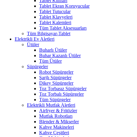
Tablet Kılıfları
Tablet Ekran Koruyucular
Tablet Tutucular
Tablet Klavyeleri
Tablet Kalemleri
Tüm Tablet Aksesuarları
Tüm Bilgisayar-Tablet
Elektrikli Ev Aletleri
Ütüler
Buharlı Ütüler
Buhar Kazanlı Ütüler
Tüm Ütüler
Süpürgeler
Robot Süpürgeler
Şarjlı Süpürgeler
Dikey Süpürgeler
Toz Torbasız Süpürgeler
Toz Torbalı Süpürgeler
Tüm Süpürgeler
Elektrikli Mutfak Aletleri
Airfryer & Fritözler
Mutfak Robotları
Blender & Mikserler
Kahve Makineleri
Kahve Çeşitleri