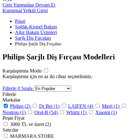
Giriş Yapmadan Devam Et
Kurumsal Yetkili Girişi
Pasaj
Sağlık-Kişisel Bakım
Ağız Bakım Ürünleri
Şarjlı Diş Fırçaları
Philips Şarjlı Diş Fırçaları
Philips Şarjlı Diş Fırçası Modelleri
Karşılaştırma Modu
Karşılaştırma için en az iki cihaz seçmelisiniz.
Filtrele
0
Sırala
Filtrele
Markalar
Philips (
2
)
Dr Bei (
1
)
LAIFEN (
4
)
Mioji (
1
)
Neutron (
1
)
Oral-B (
54
)
Whirtz (
1
)
Xiaomi (
1
)
Peşin Fiyat
3000 TL ve üzeri (
2
)
Satıcılar
MARMARA STORE