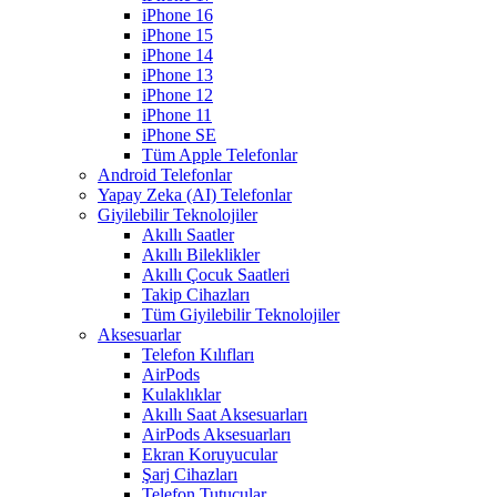
iPhone 16
iPhone 15
iPhone 14
iPhone 13
iPhone 12
iPhone 11
iPhone SE
Tüm Apple Telefonlar
Android Telefonlar
Yapay Zeka (AI) Telefonlar
Giyilebilir Teknolojiler
Akıllı Saatler
Akıllı Bileklikler
Akıllı Çocuk Saatleri
Takip Cihazları
Tüm Giyilebilir Teknolojiler
Aksesuarlar
Telefon Kılıfları
AirPods
Kulaklıklar
Akıllı Saat Aksesuarları
AirPods Aksesuarları
Ekran Koruyucular
Şarj Cihazları
Telefon Tutucular