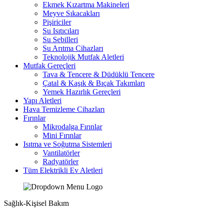
Ekmek Kızartma Makineleri
Meyve Sıkacakları
Pişiriciler
Su Isıtıcıları
Su Sebilleri
Su Arıtma Cihazları
Teknolojik Mutfak Aletleri
Mutfak Gereçleri
Tava & Tencere & Düdüklü Tencere
Çatal & Kaşık & Bıçak Takımları
Yemek Hazırlık Gereçleri
Yapı Aletleri
Hava Temizleme Cihazları
Fırınlar
Mikrodalga Fırınlar
Mini Fırınlar
Isıtma ve Soğutma Sistemleri
Vantilatörler
Radyatörler
Tüm Elektrikli Ev Aletleri
Sağlık-Kişisel Bakım