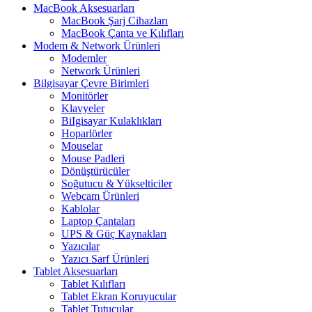
MacBook Aksesuarları
MacBook Şarj Cihazları
MacBook Çanta ve Kılıfları
Modem & Network Ürünleri
Modemler
Network Ürünleri
Bilgisayar Çevre Birimleri
Monitörler
Klavyeler
BiIgisayar Kulaklıkları
Hoparlörler
Mouselar
Mouse Padleri
Dönüştürücüler
Soğutucu & Yükselticiler
Webcam Ürünleri
Kablolar
Laptop Çantaları
UPS & Güç Kaynakları
Yazıcılar
Yazıcı Sarf Ürünleri
Tablet Aksesuarları
Tablet Kılıfları
Tablet Ekran Koruyucular
Tablet Tutucular