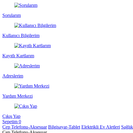
Sorularım
Kullanıcı Bilgilerim
Kayıtlı Kartlarım
Adreslerim
Yardım Merkezi
Çıkış Yap
Sepetim
0
Cep Telefonu-Aksesuar
Bilgisayar-Tablet
Elektrikli Ev Aletleri
Sağlı
Cep Telefonu-Aksesuar