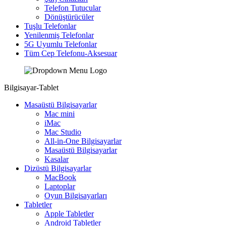
Telefon Tutucular
Dönüştürücüler
Tuşlu Telefonlar
Yenilenmiş Telefonlar
5G Uyumlu Telefonlar
Tüm Cep Telefonu-Aksesuar
Bilgisayar-Tablet
Masaüstü Bilgisayarlar
Mac mini
iMac
Mac Studio
All-in-One Bilgisayarlar
Masaüstü Bilgisayarlar
Kasalar
Dizüstü Bilgisayarlar
MacBook
Laptoplar
Oyun Bilgisayarları
Tabletler
Apple Tabletler
Android Tabletler