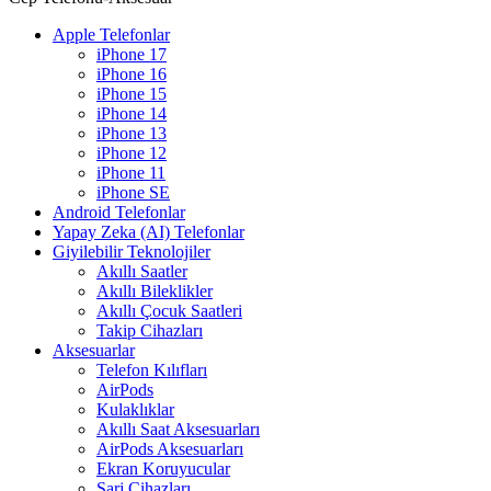
Apple Telefonlar
iPhone 17
iPhone 16
iPhone 15
iPhone 14
iPhone 13
iPhone 12
iPhone 11
iPhone SE
Android Telefonlar
Yapay Zeka (AI) Telefonlar
Giyilebilir Teknolojiler
Akıllı Saatler
Akıllı Bileklikler
Akıllı Çocuk Saatleri
Takip Cihazları
Aksesuarlar
Telefon Kılıfları
AirPods
Kulaklıklar
Akıllı Saat Aksesuarları
AirPods Aksesuarları
Ekran Koruyucular
Şarj Cihazları