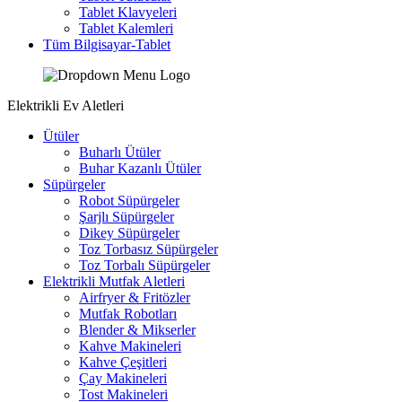
Tablet Klavyeleri
Tablet Kalemleri
Tüm Bilgisayar-Tablet
Elektrikli Ev Aletleri
Ütüler
Buharlı Ütüler
Buhar Kazanlı Ütüler
Süpürgeler
Robot Süpürgeler
Şarjlı Süpürgeler
Dikey Süpürgeler
Toz Torbasız Süpürgeler
Toz Torbalı Süpürgeler
Elektrikli Mutfak Aletleri
Airfryer & Fritözler
Mutfak Robotları
Blender & Mikserler
Kahve Makineleri
Kahve Çeşitleri
Çay Makineleri
Tost Makineleri