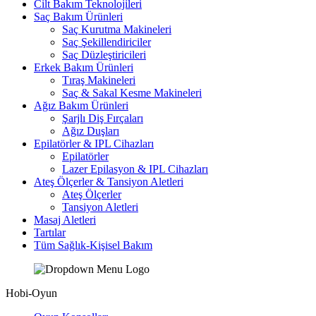
Cilt Bakım Teknolojileri
Saç Bakım Ürünleri
Saç Kurutma Makineleri
Saç Şekillendiriciler
Saç Düzleştiricileri
Erkek Bakım Ürünleri
Tıraş Makineleri
Saç & Sakal Kesme Makineleri
Ağız Bakım Ürünleri
Şarjlı Diş Fırçaları
Ağız Duşları
Epilatörler & IPL Cihazları
Epilatörler
Lazer Epilasyon & IPL Cihazları
Ateş Ölçerler & Tansiyon Aletleri
Ateş Ölçerler
Tansiyon Aletleri
Masaj Aletleri
Tartılar
Tüm Sağlık-Kişisel Bakım
Hobi-Oyun