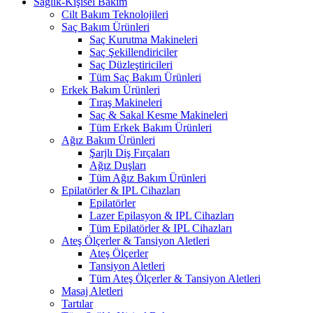
Sağlık-Kişisel Bakım
Cilt Bakım Teknolojileri
Saç Bakım Ürünleri
Saç Kurutma Makineleri
Saç Şekillendiriciler
Saç Düzleştiricileri
Tüm Saç Bakım Ürünleri
Erkek Bakım Ürünleri
Tıraş Makineleri
Saç & Sakal Kesme Makineleri
Tüm Erkek Bakım Ürünleri
Ağız Bakım Ürünleri
Şarjlı Diş Fırçaları
Ağız Duşları
Tüm Ağız Bakım Ürünleri
Epilatörler & IPL Cihazları
Epilatörler
Lazer Epilasyon & IPL Cihazları
Tüm Epilatörler & IPL Cihazları
Ateş Ölçerler & Tansiyon Aletleri
Ateş Ölçerler
Tansiyon Aletleri
Tüm Ateş Ölçerler & Tansiyon Aletleri
Masaj Aletleri
Tartılar