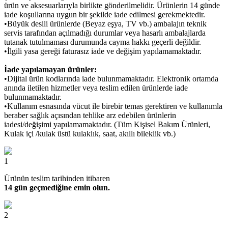
ürün ve aksesuarlarıyla birlikte gönderilmelidir. Ürünlerin 14 günde
iade koşullarına uygun bir şekilde iade edilmesi gerekmektedir.
•Büyük desili ürünlerde (Beyaz eşya, TV vb.) ambalajın teknik
servis tarafından açılmadığı durumlar veya hasarlı ambalajlarda
tutanak tutulmaması durumunda cayma hakkı geçerli değildir.
•İlgili yasa gereği faturasız iade ve değişim yapılamamaktadır.
İade yapılamayan ürünler:
•Dijital ürün kodlarında iade bulunmamaktadır. Elektronik ortamda
anında iletilen hizmetler veya teslim edilen ürünlerde iade
bulunmamaktadır.
•Kullanım esnasında vücut ile birebir temas gerektiren ve kullanımla
beraber sağlık açısından tehlike arz edebilen ürünlerin
iadesi/değişimi yapılamamaktadır. (Tüm Kişisel Bakım Ürünleri,
Kulak içi /kulak üstü kulaklık, saat, akıllı bileklik vb.)
1
Ürünün teslim tarihinden itibaren
14 gün geçmediğine emin olun.
2