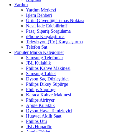
Yardım
Yardım Merkezi
İşlem Rehberi
Ürün Güvenliği Temas Noktası
Nasıl İade Edebilirim?
Pasaj Sipariş Sorgulama
iPhone Karşılaştırma
Televizyon (TV) Karşılaştırma
Telefon Sat
Popüler Marka Kategoriler
Samsung Telefonlar
JBL Kulaklık
Philips Kahve Makinesi
Samsung Tablet
Dyson Saç Düzleştirici
Philips Dikey Süpürge
Philips Süpürge
Karaca Kahve Makinesi
Philips Airfryer
Apple Kulaklık
Dyson Hava Temizleyici
Huawei Akıllı Saat
Philips Ütü
JBL Hoparlör
Apple Tablet