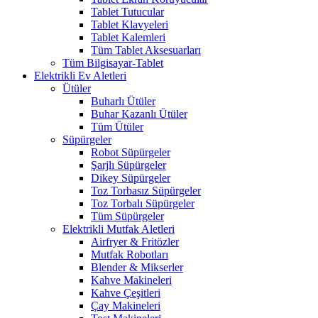
Tablet Tutucular
Tablet Klavyeleri
Tablet Kalemleri
Tüm Tablet Aksesuarları
Tüm Bilgisayar-Tablet
Elektrikli Ev Aletleri
Ütüler
Buharlı Ütüler
Buhar Kazanlı Ütüler
Tüm Ütüler
Süpürgeler
Robot Süpürgeler
Şarjlı Süpürgeler
Dikey Süpürgeler
Toz Torbasız Süpürgeler
Toz Torbalı Süpürgeler
Tüm Süpürgeler
Elektrikli Mutfak Aletleri
Airfryer & Fritözler
Mutfak Robotları
Blender & Mikserler
Kahve Makineleri
Kahve Çeşitleri
Çay Makineleri