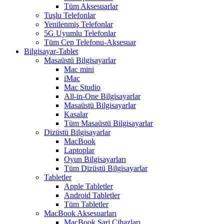
Tüm Aksesuarlar
Tuşlu Telefonlar
Yenilenmiş Telefonlar
5G Uyumlu Telefonlar
Tüm Cep Telefonu-Aksesuar
Bilgisayar-Tablet
Masaüstü Bilgisayarlar
Mac mini
iMac
Mac Studio
All-in-One Bilgisayarlar
Masaüstü Bilgisayarlar
Kasalar
Tüm Masaüstü Bilgisayarlar
Dizüstü Bilgisayarlar
MacBook
Laptoplar
Oyun Bilgisayarları
Tüm Dizüstü Bilgisayarlar
Tabletler
Apple Tabletler
Android Tabletler
Tüm Tabletler
MacBook Aksesuarları
MacBook Şarj Cihazları