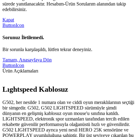
sürede yanıtlanacaktır. Hesabım-Ürün Sorularım alanından takip
edebilirsiniz.
Kapat
ButtonIcon
Sorunuz İletilemedi.
Bir sorunla karşılaşıldı, lütfen tekrar deneyiniz.
Tamam, Anasayfaya Dön
ButtonIcon
Ürün Açıklamaları
Lıghtspeed Kablosuz
G502, her nesilde 1 numara olan ve ciddi oyun meraklılarının seçtiği
bir simgedir. G502, G502 LIGHTSPEED sürümüyle şimdi
dünyanın en gelişmiş kablosuz oyun mouse'u sınıfına katıldı.
LIGHTSPEED, elektronik spor uzmanları tarafından tercih edilen
rekabette güvenilir performansıyla olağanüstü hızlı ve güvenilirdir.
G502 LIGHTSPEED ayrıca yeni nesil HERO 25K sensörüne ve
POWERPLAY uyumluluğuna sahiptir. Bir üst seviyeye çıkarılan bu