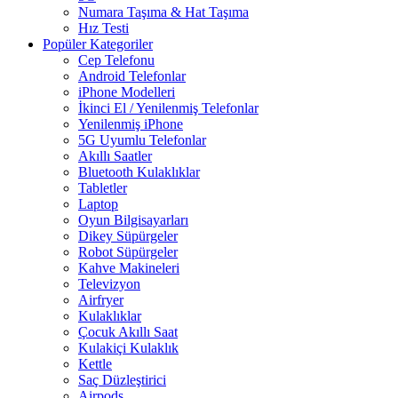
Numara Taşıma & Hat Taşıma
Hız Testi
Popüler Kategoriler
Cep Telefonu
Android Telefonlar
iPhone Modelleri
İkinci El / Yenilenmiş Telefonlar
Yenilenmiş iPhone
5G Uyumlu Telefonlar
Akıllı Saatler
Bluetooth Kulaklıklar
Tabletler
Laptop
Oyun Bilgisayarları
Dikey Süpürgeler
Robot Süpürgeler
Kahve Makineleri
Televizyon
Airfryer
Kulaklıklar
Çocuk Akıllı Saat
Kulakiçi Kulaklık
Kettle
Saç Düzleştirici
Airpods