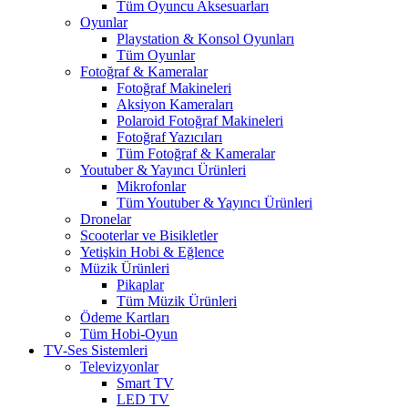
Tüm Oyuncu Aksesuarları
Oyunlar
Playstation & Konsol Oyunları
Tüm Oyunlar
Fotoğraf & Kameralar
Fotoğraf Makineleri
Aksiyon Kameraları
Polaroid Fotoğraf Makineleri
Fotoğraf Yazıcıları
Tüm Fotoğraf & Kameralar
Youtuber & Yayıncı Ürünleri
Mikrofonlar
Tüm Youtuber & Yayıncı Ürünleri
Dronelar
Scooterlar ve Bisikletler
Yetişkin Hobi & Eğlence
Müzik Ürünleri
Pikaplar
Tüm Müzik Ürünleri
Ödeme Kartları
Tüm Hobi-Oyun
TV-Ses Sistemleri
Televizyonlar
Smart TV
LED TV