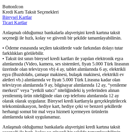
ButtonIcon
Kredi Kartı Taksit Seçenekleri
Bireysel Kartlar
Ticari Kartlar
Anlaşmalı olduğumuz bankalarla alışverişini kredi kartına taksit
seçeneği ile hızlı, kolay ve güvenli bir şekilde tamamlayabilirsin.
• Ödeme esnasında seçilen taksitlerde vade farkından dolayı tutar
farklılıkları görülebilir.
• Taksit üst sınırı bireysel kredi kartları ile yapılan elektronik eşya
alımlarında (Video, kamera, ses sistemleri, fiyatı 5.000 Türk lirasının
üzerinde olan televizyon vb) 4 ay, tablet alımlarında 6 ay, elektrikli
eşya (Buzdolabı, çamaşır makinesi, bulaşık makinesi, elektrikli ev
aletleri vb.) alımlarında ve fiyatı 5.000 Türk Lirasına kadar olan
televizyon alımlarında 9 ay, bilgisayar alımlarında 12 ay, “yenileme
merkezi” veya “yetkili satıcı” niteliğindeki iş yerlerinden alınan
yenilenmiş ürün niteliğinde olan cep telefonu alımlarında 12 ay
olarak olarak uygulanır. Bireysel kredi kartlarıyla gerçekleştirilecek
telekomünikasyon, hediye kart, hediye çeki ve benzeri şekillerde
herhangi somut bir mal veya hizmeti içermeyen ürünlerin
alımlarında taksit uygulanamaz.
Anlaşmalı olduğumuz bankalarla alışverişini kredi kartına taksit