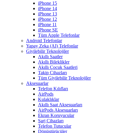
iPhone 15
iPhone 14
iPhone 13
iPhone 12
iPhone 11
iPhone SE
Tüm Apple Telefonlar
Android Telefonlar
Yapay Zeka (AI) Telefonlar
Giyilebilir Teknolojiler
Akıllı Saatler
Akıllı Bileklikler
Akıllı Çocuk Saatleri
Takip Cihazları
Tüm Giyilebilir Teknolojiler
Aksesuarlar
Telefon Kılıfları
AirPods
Kulaklıklar
Akıllı Saat Aksesuarları
AirPods Aksesuarları
Ekran Koruyucular
Şarj Cihazları
Telefon Tutucular
Dönüştürücüler