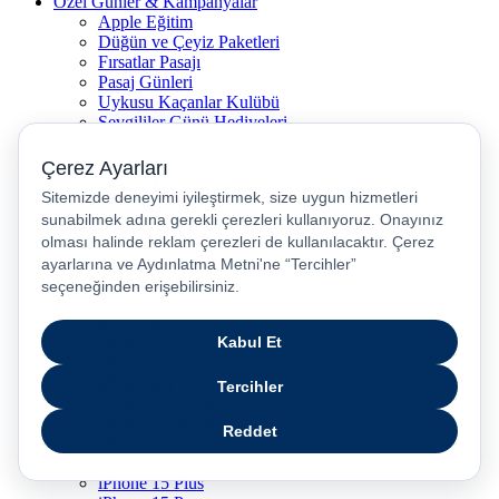
Özel Günler & Kampanyalar
Apple Eğitim
Düğün ve Çeyiz Paketleri
Fırsatlar Pasajı
Pasaj Günleri
Uykusu Kaçanlar Kulübü
Sevgililer Günü Hediyeleri
Vergisiz Telefonlar
Vergisiz Bilgisayarlar
Karne Hediyeleri
Kurban Bayramı Kampanyası
Resmi Tatil Günleri
Pasaj Ödeme Teklifleri
Anneler Günü Hediyeleri
Babalar Günü
Taksitli Harikalar Diyarı
Popüler Ürünler
iPhone 17
iPhone 16
iPhone Air
iPhone 16 Pro Max
iPhone 17 Pro Max
iPhone 16E
iPhone 15
iPhone 15 Plus