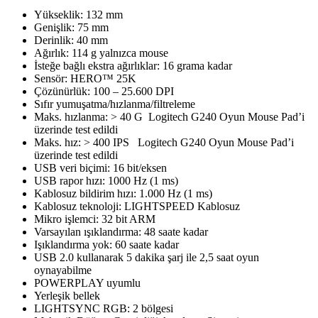
Yükseklik: 132 mm
Genişlik: 75 mm
Derinlik: 40 mm
Ağırlık: 114 g yalnızca mouse
İsteğe bağlı ekstra ağırlıklar: 16 grama kadar
Sensör: HERO™ 25K
Çözünürlük: 100 – 25.600 DPI
Sıfır yumuşatma/hızlanma/filtreleme
Maks. hızlanma: > 40 G Logitech G240 Oyun Mouse Pad’i
üzerinde test edildi
Maks. hız: > 400 IPS Logitech G240 Oyun Mouse Pad’i
üzerinde test edildi
USB veri biçimi: 16 bit/eksen
USB rapor hızı: 1000 Hz (1 ms)
Kablosuz bildirim hızı: 1.000 Hz (1 ms)
Kablosuz teknoloji: LIGHTSPEED Kablosuz
Mikro işlemci: 32 bit ARM
Varsayılan ışıklandırma: 48 saate kadar
Işıklandırma yok: 60 saate kadar
USB 2.0 kullanarak 5 dakika şarj ile 2,5 saat oyun
oynayabilme
POWERPLAY uyumlu
Yerleşik bellek
LIGHTSYNC RGB: 2 bölgesi