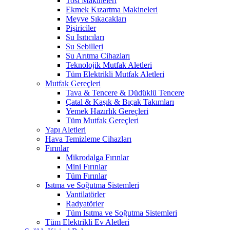
Tost Makineleri
Ekmek Kızartma Makineleri
Meyve Sıkacakları
Pişiriciler
Su Isıtıcıları
Su Sebilleri
Su Arıtma Cihazları
Teknolojik Mutfak Aletleri
Tüm Elektrikli Mutfak Aletleri
Mutfak Gereçleri
Tava & Tencere & Düdüklü Tencere
Çatal & Kaşık & Bıçak Takımları
Yemek Hazırlık Gereçleri
Tüm Mutfak Gereçleri
Yapı Aletleri
Hava Temizleme Cihazları
Fırınlar
Mikrodalga Fırınlar
Mini Fırınlar
Tüm Fırınlar
Isıtma ve Soğutma Sistemleri
Vantilatörler
Radyatörler
Tüm Isıtma ve Soğutma Sistemleri
Tüm Elektrikli Ev Aletleri