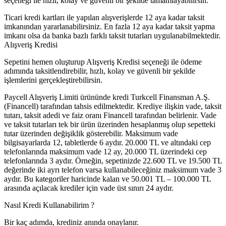
seçeneği ile hızlı, kolay ve güvenli bir şekilde tamamlayabilirsin.
Ticari kredi kartları ile yapılan alışverişlerde 12 aya kadar taksit
imkanından yararlanabilirsiniz. En fazla 12 aya kadar taksit yapma
imkanı olsa da banka bazlı farklı taksit tutarları uygulanabilmektedir.
Alışveriş Kredisi
Sepetini hemen oluşturup Alışveriş Kredisi seçeneği ile ödeme
adımında taksitlendirebilir, hızlı, kolay ve güvenli bir şekilde
işlemlerini gerçekleştirebilirsin.
Paycell Alışveriş Limiti ürününde kredi Turkcell Finansman A.Ş.
(Financell) tarafından tahsis edilmektedir. Krediye ilişkin vade, taksit
tutarı, taksit adedi ve faiz oranı Financell tarafından belirlenir. Vade
ve taksit tutarları tek bir ürün üzerinden hesaplanmış olup sepetteki
tutar üzerinden değişiklik gösterebilir. Maksimum vade
bilgisayarlarda 12, tabletlerde 6 aydır. 20.000 TL ve altındaki cep
telefonlarında maksimum vade 12 ay, 20.000 TL üzerindeki cep
telefonlarında 3 aydır. Örneğin, sepetinizde 22.600 TL ve 19.500 TL
değerinde iki ayrı telefon varsa kullanabileceğiniz maksimum vade 3
aydır. Bu kategoriler haricinde kalan ve 50.001 TL – 100.000 TL
arasında açılacak krediler için vade üst sınırı 24 aydır.
Nasıl Kredi Kullanabilirim ?
Bir kaç adımda, krediniz anında onaylanır.