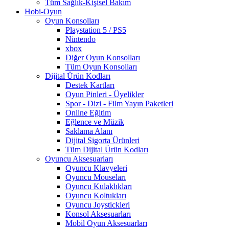
Tüm Sağlık-Kişisel Bakım
Hobi-Oyun
Oyun Konsolları
Playstation 5 / PS5
Nintendo
xbox
Diğer Oyun Konsolları
Tüm Oyun Konsolları
Dijital Ürün Kodları
Destek Kartları
Oyun Pinleri - Üyelikler
Spor - Dizi - Film Yayın Paketleri
Online Eğitim
Eğlence ve Müzik
Saklama Alanı
Dijital Sigorta Ürünleri
Tüm Dijital Ürün Kodları
Oyuncu Aksesuarları
Oyuncu Klavyeleri
Oyuncu Mouseları
Oyuncu Kulaklıkları
Oyuncu Koltukları
Oyuncu Joystickleri
Konsol Aksesuarları
Mobil Oyun Aksesuarları