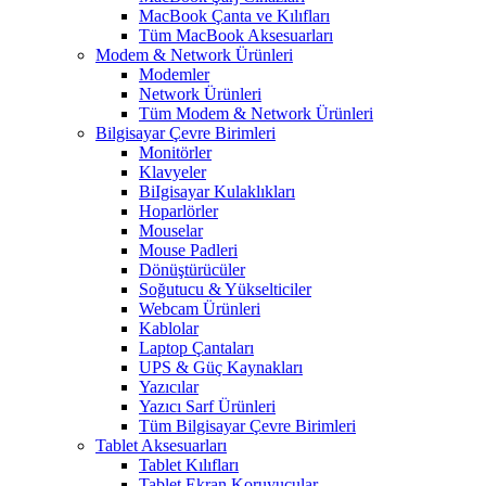
MacBook Çanta ve Kılıfları
Tüm MacBook Aksesuarları
Modem & Network Ürünleri
Modemler
Network Ürünleri
Tüm Modem & Network Ürünleri
Bilgisayar Çevre Birimleri
Monitörler
Klavyeler
BiIgisayar Kulaklıkları
Hoparlörler
Mouselar
Mouse Padleri
Dönüştürücüler
Soğutucu & Yükselticiler
Webcam Ürünleri
Kablolar
Laptop Çantaları
UPS & Güç Kaynakları
Yazıcılar
Yazıcı Sarf Ürünleri
Tüm Bilgisayar Çevre Birimleri
Tablet Aksesuarları
Tablet Kılıfları
Tablet Ekran Koruyucular