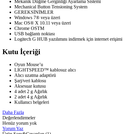
Mekanik Düğme Gerginliği Ayarlama Sistemi
Mechanical Button Tensioning System
GEREKSİNİMLER
Windows 7® veya üzeri
Mac OS® X 10.11 veya üzeri
Chrome OSTM
USB bağlantı noktası
Logitech G HUB yazılımını indirmek için internet erişimi
Kutu İçeriği
Oyun Mouse’u
LIGHTSPEED™ kablosuz alıcı
Alıcı uzatma adaptörü
Şarj/veri kablosu
Aksesuar kutusu
4 adet 2 g Ağırlık
2 adet 4 g Ağırlık
Kullanıcı belgeleri
Daha Fazla
Değerlendirmeler
Henüz yorum yok
Yorum Yaz
Ürün Soru&Cevapları
(1)