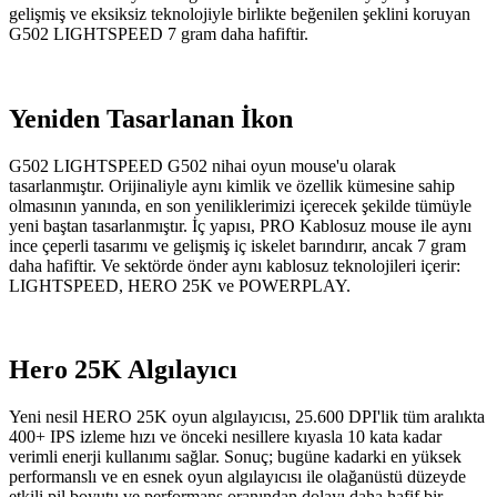
gelişmiş ve eksiksiz teknolojiyle birlikte beğenilen şeklini koruyan
G502 LIGHTSPEED 7 gram daha hafiftir.
Yeniden Tasarlanan İkon
G502 LIGHTSPEED G502 nihai oyun mouse'u olarak
tasarlanmıştır. Orijinaliyle aynı kimlik ve özellik kümesine sahip
olmasının yanında, en son yeniliklerimizi içerecek şekilde tümüyle
yeni baştan tasarlanmıştır. İç yapısı, PRO Kablosuz mouse ile aynı
ince çeperli tasarımı ve gelişmiş iç iskelet barındırır, ancak 7 gram
daha hafiftir. Ve sektörde önder aynı kablosuz teknolojileri içerir:
LIGHTSPEED, HERO 25K ve POWERPLAY.
Hero 25K Algılayıcı
Yeni nesil HERO 25K oyun algılayıcısı, 25.600 DPI'lik tüm aralıkta
400+ IPS izleme hızı ve önceki nesillere kıyasla 10 kata kadar
verimli enerji kullanımı sağlar. Sonuç; bugüne kadarki en yüksek
performanslı ve en esnek oyun algılayıcısı ile olağanüstü düzeyde
etkili pil boyutu ve performans oranından dolayı daha hafif bir