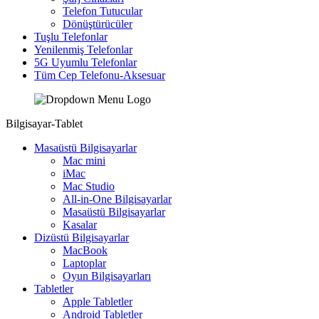
Telefon Tutucular
Dönüştürücüler
Tuşlu Telefonlar
Yenilenmiş Telefonlar
5G Uyumlu Telefonlar
Tüm Cep Telefonu-Aksesuar
Bilgisayar-Tablet
Masaüstü Bilgisayarlar
Mac mini
iMac
Mac Studio
All-in-One Bilgisayarlar
Masaüstü Bilgisayarlar
Kasalar
Dizüstü Bilgisayarlar
MacBook
Laptoplar
Oyun Bilgisayarları
Tabletler
Apple Tabletler
Android Tabletler