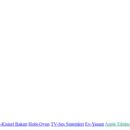
k-Kişisel Bakım
Hobi-Oyun
TV-Ses Sistemleri
Ev-Yaşam
Apple Eğitim