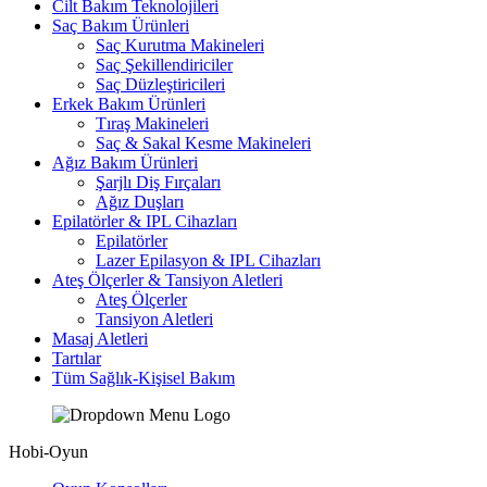
Cilt Bakım Teknolojileri
Saç Bakım Ürünleri
Saç Kurutma Makineleri
Saç Şekillendiriciler
Saç Düzleştiricileri
Erkek Bakım Ürünleri
Tıraş Makineleri
Saç & Sakal Kesme Makineleri
Ağız Bakım Ürünleri
Şarjlı Diş Fırçaları
Ağız Duşları
Epilatörler & IPL Cihazları
Epilatörler
Lazer Epilasyon & IPL Cihazları
Ateş Ölçerler & Tansiyon Aletleri
Ateş Ölçerler
Tansiyon Aletleri
Masaj Aletleri
Tartılar
Tüm Sağlık-Kişisel Bakım
Hobi-Oyun