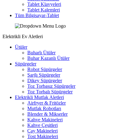
Tablet Klavyeleri
Tablet Kalemleri
Tüm Bilgisayar-Tablet
Elektrikli Ev Aletleri
Ütüler
Buharlı Ütüler
Buhar Kazanlı Ütüler
Süpürgeler
Robot Süpürgeler
Şarjlı Süpürgeler
Dikey Süpürgeler
Toz Torbasız Süpürgeler
Toz Torbalı Süpürgeler
Elektrikli Mutfak Aletleri
Airfryer & Fritözler
Mutfak Robotları
Blender & Mikserler
Kahve Makineleri
Kahve Çeşitleri
Çay Makineleri
Tost Makineleri