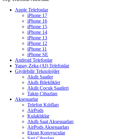
Apple Telefonlar
iPhone 17
iPhone 16
iPhone 15
iPhone 14
iPhone 13
iPhone 12
iPhone 11
iPhone SE
Android Telefonlar
Yapay Zeka (AI) Telefonlar
Giyilebilir Teknolojiler
Akıllı Saatler
Akıllı Bileklikler
Akıllı Çocuk Saatleri
Takip Cihazları
Aksesuarlar
Telefon Kılıfları
AirPods
Kulaklıklar
Akıllı Saat Aksesuarları
AirPods Aksesuarları
Ekran Koruyucular
Şarj Cihazları