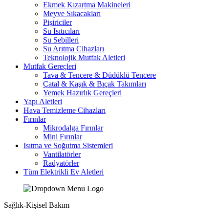
Ekmek Kızartma Makineleri
Meyve Sıkacakları
Pişiriciler
Su Isıtıcıları
Su Sebilleri
Su Arıtma Cihazları
Teknolojik Mutfak Aletleri
Mutfak Gereçleri
Tava & Tencere & Düdüklü Tencere
Çatal & Kaşık & Bıçak Takımları
Yemek Hazırlık Gereçleri
Yapı Aletleri
Hava Temizleme Cihazları
Fırınlar
Mikrodalga Fırınlar
Mini Fırınlar
Isıtma ve Soğutma Sistemleri
Vantilatörler
Radyatörler
Tüm Elektrikli Ev Aletleri
Sağlık-Kişisel Bakım