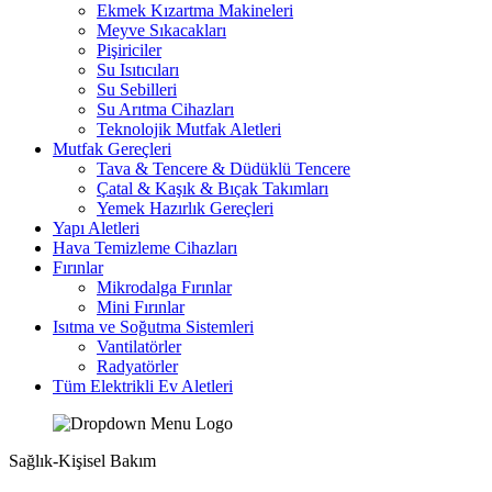
Ekmek Kızartma Makineleri
Meyve Sıkacakları
Pişiriciler
Su Isıtıcıları
Su Sebilleri
Su Arıtma Cihazları
Teknolojik Mutfak Aletleri
Mutfak Gereçleri
Tava & Tencere & Düdüklü Tencere
Çatal & Kaşık & Bıçak Takımları
Yemek Hazırlık Gereçleri
Yapı Aletleri
Hava Temizleme Cihazları
Fırınlar
Mikrodalga Fırınlar
Mini Fırınlar
Isıtma ve Soğutma Sistemleri
Vantilatörler
Radyatörler
Tüm Elektrikli Ev Aletleri
Sağlık-Kişisel Bakım