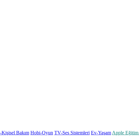
k-Kişisel Bakım
Hobi-Oyun
TV-Ses Sistemleri
Ev-Yaşam
Apple Eğitim