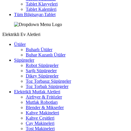
Tablet Klavyeleri
Tablet Kalemleri
Tüm Bilgisayar-Tablet
Elektrikli Ev Aletleri
Ütüler
Buharlı Ütüler
Buhar Kazanlı Ütüler
Süpürgeler
Robot Süpürgeler
Şarjlı Süpürgeler
Dikey Süpürgeler
Toz Torbasız Süpürgeler
Toz Torbalı Süpürgeler
Elektrikli Mutfak Aletleri
Airfryer & Fritözler
Mutfak Robotları
Blender & Mikserler
Kahve Makineleri
Kahve Çeşitleri
Çay Makineleri
Tost Makineleri