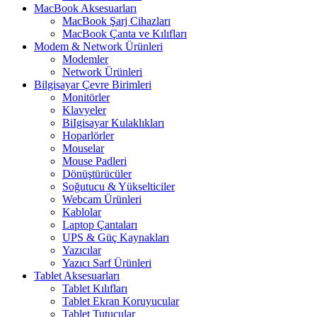
MacBook Aksesuarları
MacBook Şarj Cihazları
MacBook Çanta ve Kılıfları
Modem & Network Ürünleri
Modemler
Network Ürünleri
Bilgisayar Çevre Birimleri
Monitörler
Klavyeler
BiIgisayar Kulaklıkları
Hoparlörler
Mouselar
Mouse Padleri
Dönüştürücüler
Soğutucu & Yükselticiler
Webcam Ürünleri
Kablolar
Laptop Çantaları
UPS & Güç Kaynakları
Yazıcılar
Yazıcı Sarf Ürünleri
Tablet Aksesuarları
Tablet Kılıfları
Tablet Ekran Koruyucular
Tablet Tutucular