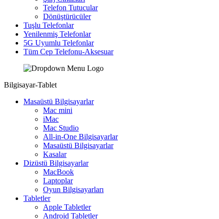
Telefon Tutucular
Dönüştürücüler
Tuşlu Telefonlar
Yenilenmiş Telefonlar
5G Uyumlu Telefonlar
Tüm Cep Telefonu-Aksesuar
Bilgisayar-Tablet
Masaüstü Bilgisayarlar
Mac mini
iMac
Mac Studio
All-in-One Bilgisayarlar
Masaüstü Bilgisayarlar
Kasalar
Dizüstü Bilgisayarlar
MacBook
Laptoplar
Oyun Bilgisayarları
Tabletler
Apple Tabletler
Android Tabletler