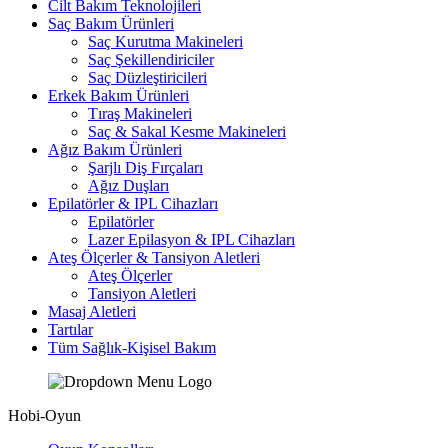
Cilt Bakım Teknolojileri
Saç Bakım Ürünleri
Saç Kurutma Makineleri
Saç Şekillendiriciler
Saç Düzleştiricileri
Erkek Bakım Ürünleri
Tıraş Makineleri
Saç & Sakal Kesme Makineleri
Ağız Bakım Ürünleri
Şarjlı Diş Fırçaları
Ağız Duşları
Epilatörler & IPL Cihazları
Epilatörler
Lazer Epilasyon & IPL Cihazları
Ateş Ölçerler & Tansiyon Aletleri
Ateş Ölçerler
Tansiyon Aletleri
Masaj Aletleri
Tartılar
Tüm Sağlık-Kişisel Bakım
Hobi-Oyun