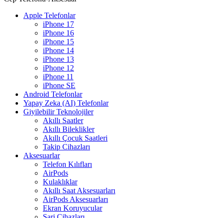
Apple Telefonlar
iPhone 17
iPhone 16
iPhone 15
iPhone 14
iPhone 13
iPhone 12
iPhone 11
iPhone SE
Android Telefonlar
Yapay Zeka (AI) Telefonlar
Giyilebilir Teknolojiler
Akıllı Saatler
Akıllı Bileklikler
Akıllı Çocuk Saatleri
Takip Cihazları
Aksesuarlar
Telefon Kılıfları
AirPods
Kulaklıklar
Akıllı Saat Aksesuarları
AirPods Aksesuarları
Ekran Koruyucular
Şarj Cihazları