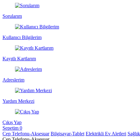
Sorularım
Kullanıcı Bilgilerim
Kayıtlı Kartlarım
Adreslerim
Yardım Merkezi
Çıkış Yap
Sepetim
0
Cep Telefonu-Aksesuar
Bilgisayar-Tablet
Elektrikli Ev Aletleri
Sağlı
Cep Telefonu-Aksesuar