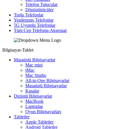
Telefon Tutucular
Dönüştürücüler
Tuşlu Telefonlar
Yenilenmiş Telefonlar
5G Uyumlu Telefonlar
Tüm Cep Telefonu-Aksesuar
Bilgisayar-Tablet
Masaüstü Bilgisayarlar
Mac mini
iMac
Mac Studio
All-in-One Bilgisayarlar
Masaüstü Bilgisayarlar
Kasalar
Dizüstü Bilgisayarlar
MacBook
Laptoplar
Oyun Bilgisayarları
Tabletler
Apple Tabletler
Android Tabletler