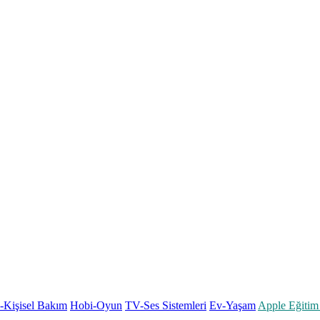
k-Kişisel Bakım
Hobi-Oyun
TV-Ses Sistemleri
Ev-Yaşam
Apple Eğitim