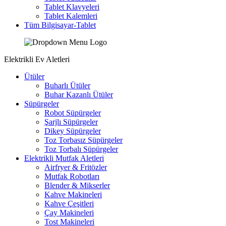
Tablet Klavyeleri
Tablet Kalemleri
Tüm Bilgisayar-Tablet
Elektrikli Ev Aletleri
Ütüler
Buharlı Ütüler
Buhar Kazanlı Ütüler
Süpürgeler
Robot Süpürgeler
Şarjlı Süpürgeler
Dikey Süpürgeler
Toz Torbasız Süpürgeler
Toz Torbalı Süpürgeler
Elektrikli Mutfak Aletleri
Airfryer & Fritözler
Mutfak Robotları
Blender & Mikserler
Kahve Makineleri
Kahve Çeşitleri
Çay Makineleri
Tost Makineleri