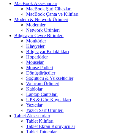
MacBook Aksesuarları
MacBook Şarj Cihazları
MacBook Çanta ve Kılıfları
Modem & Network Ürünleri
Modemler
Network Ürünleri
Bilgisayar Çevre Birimleri
Monitörler
Klavyeler
BiIgisayar Kulaklıkları
Hoparlörler
Mouselar
Mouse Padleri
Dönüştürücüler
Soğutucu & Yükselticiler
Webcam Ürünleri
Kablolar
Laptop Çantaları
UPS & Güç Kaynakları
Yazıcılar
Yazıcı Sarf Ürünleri
Tablet Aksesuarları
Tablet Kılıfları
Tablet Ekran Koruyucular
Tablet Tutucular