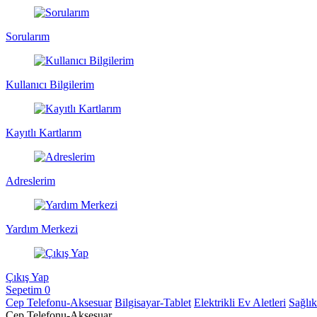
Sorularım
Kullanıcı Bilgilerim
Kayıtlı Kartlarım
Adreslerim
Yardım Merkezi
Çıkış Yap
Sepetim
0
Cep Telefonu-Aksesuar
Bilgisayar-Tablet
Elektrikli Ev Aletleri
Sağlı
Cep Telefonu-Aksesuar