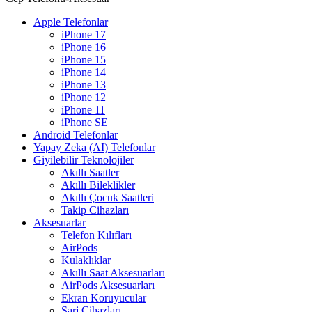
Apple Telefonlar
iPhone 17
iPhone 16
iPhone 15
iPhone 14
iPhone 13
iPhone 12
iPhone 11
iPhone SE
Android Telefonlar
Yapay Zeka (AI) Telefonlar
Giyilebilir Teknolojiler
Akıllı Saatler
Akıllı Bileklikler
Akıllı Çocuk Saatleri
Takip Cihazları
Aksesuarlar
Telefon Kılıfları
AirPods
Kulaklıklar
Akıllı Saat Aksesuarları
AirPods Aksesuarları
Ekran Koruyucular
Şarj Cihazları