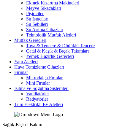
Ekmek Kızartma Makineleri
Meyve Sıkacakları
Pişiriciler
Su Isıtıcıları
Su Sebilleri
Su Arıtma Cihazları
Teknolojik Mutfak Aletleri
Mutfak Gereçleri
Tava & Tencere & Düdüklü Tencere
Çatal & Kaşık & Bıçak Takımları
Yemek Hazırlık Gereçleri
Yapı Aletleri
Hava Temizleme Cihazları
Fırınlar
Mikrodalga Fırınlar
Mini Fırınlar
Isıtma ve Soğutma Sistemleri
Vantilatörler
Radyatörler
Tüm Elektrikli Ev Aletleri
Sağlık-Kişisel Bakım