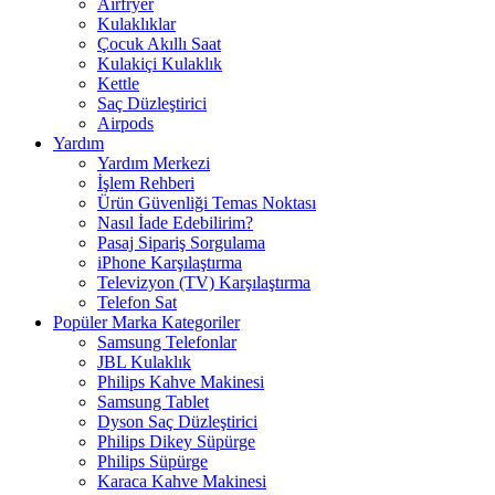
Airfryer
Kulaklıklar
Çocuk Akıllı Saat
Kulakiçi Kulaklık
Kettle
Saç Düzleştirici
Airpods
Yardım
Yardım Merkezi
İşlem Rehberi
Ürün Güvenliği Temas Noktası
Nasıl İade Edebilirim?
Pasaj Sipariş Sorgulama
iPhone Karşılaştırma
Televizyon (TV) Karşılaştırma
Telefon Sat
Popüler Marka Kategoriler
Samsung Telefonlar
JBL Kulaklık
Philips Kahve Makinesi
Samsung Tablet
Dyson Saç Düzleştirici
Philips Dikey Süpürge
Philips Süpürge
Karaca Kahve Makinesi