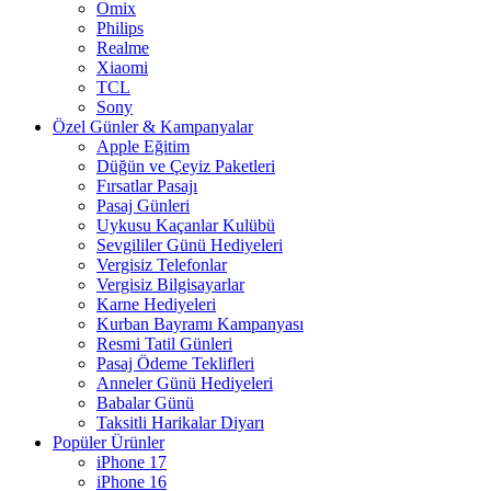
Omix
Philips
Realme
Xiaomi
TCL
Sony
Özel Günler & Kampanyalar
Apple Eğitim
Düğün ve Çeyiz Paketleri
Fırsatlar Pasajı
Pasaj Günleri
Uykusu Kaçanlar Kulübü
Sevgililer Günü Hediyeleri
Vergisiz Telefonlar
Vergisiz Bilgisayarlar
Karne Hediyeleri
Kurban Bayramı Kampanyası
Resmi Tatil Günleri
Pasaj Ödeme Teklifleri
Anneler Günü Hediyeleri
Babalar Günü
Taksitli Harikalar Diyarı
Popüler Ürünler
iPhone 17
iPhone 16