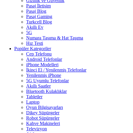
Gizlilik ve Güvenlik
Pasaj İletişim
Pasaj Blog
Pasaj Gaming
Turkcell Blog
Akıllı Ev
5G
Numara Taşıma & Hat Taşıma
Hız Testi
Popüler Kategoriler
Cep Telefonu
Android Telefonlar
iPhone Modelleri
İkinci El / Yenilenmiş Telefonlar
Yenilenmiş iPhone
5G Uyumlu Telefonlar
Akıllı Saatler
Bluetooth Kulaklıklar
Tabletler
Laptop
Oyun Bilgisayarları
Dikey Süpürgeler
Robot Süpürgeler
Kahve Makineleri
Televizyon