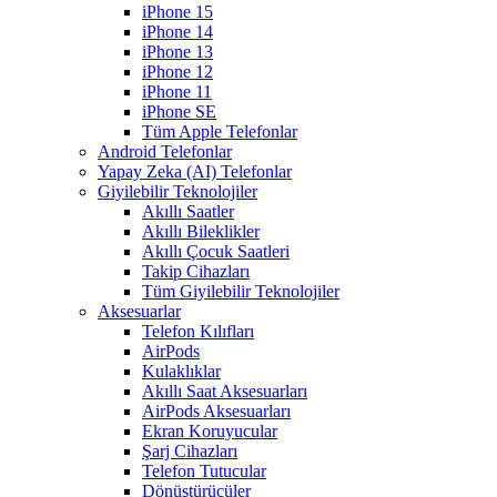
iPhone 15
iPhone 14
iPhone 13
iPhone 12
iPhone 11
iPhone SE
Tüm Apple Telefonlar
Android Telefonlar
Yapay Zeka (AI) Telefonlar
Giyilebilir Teknolojiler
Akıllı Saatler
Akıllı Bileklikler
Akıllı Çocuk Saatleri
Takip Cihazları
Tüm Giyilebilir Teknolojiler
Aksesuarlar
Telefon Kılıfları
AirPods
Kulaklıklar
Akıllı Saat Aksesuarları
AirPods Aksesuarları
Ekran Koruyucular
Şarj Cihazları
Telefon Tutucular
Dönüştürücüler