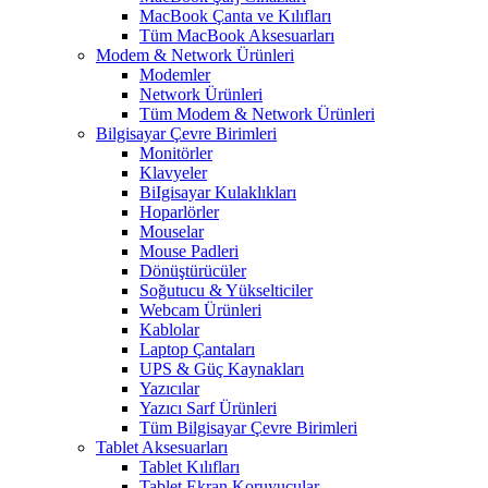
MacBook Çanta ve Kılıfları
Tüm MacBook Aksesuarları
Modem & Network Ürünleri
Modemler
Network Ürünleri
Tüm Modem & Network Ürünleri
Bilgisayar Çevre Birimleri
Monitörler
Klavyeler
BiIgisayar Kulaklıkları
Hoparlörler
Mouselar
Mouse Padleri
Dönüştürücüler
Soğutucu & Yükselticiler
Webcam Ürünleri
Kablolar
Laptop Çantaları
UPS & Güç Kaynakları
Yazıcılar
Yazıcı Sarf Ürünleri
Tüm Bilgisayar Çevre Birimleri
Tablet Aksesuarları
Tablet Kılıfları
Tablet Ekran Koruyucular