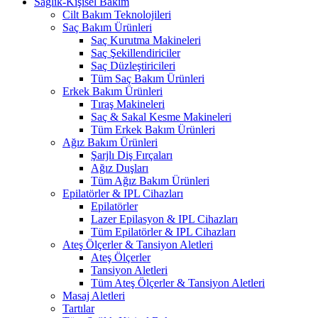
Sağlık-Kişisel Bakım
Cilt Bakım Teknolojileri
Saç Bakım Ürünleri
Saç Kurutma Makineleri
Saç Şekillendiriciler
Saç Düzleştiricileri
Tüm Saç Bakım Ürünleri
Erkek Bakım Ürünleri
Tıraş Makineleri
Saç & Sakal Kesme Makineleri
Tüm Erkek Bakım Ürünleri
Ağız Bakım Ürünleri
Şarjlı Diş Fırçaları
Ağız Duşları
Tüm Ağız Bakım Ürünleri
Epilatörler & IPL Cihazları
Epilatörler
Lazer Epilasyon & IPL Cihazları
Tüm Epilatörler & IPL Cihazları
Ateş Ölçerler & Tansiyon Aletleri
Ateş Ölçerler
Tansiyon Aletleri
Tüm Ateş Ölçerler & Tansiyon Aletleri
Masaj Aletleri
Tartılar