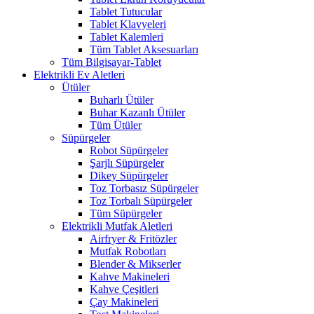
Tablet Tutucular
Tablet Klavyeleri
Tablet Kalemleri
Tüm Tablet Aksesuarları
Tüm Bilgisayar-Tablet
Elektrikli Ev Aletleri
Ütüler
Buharlı Ütüler
Buhar Kazanlı Ütüler
Tüm Ütüler
Süpürgeler
Robot Süpürgeler
Şarjlı Süpürgeler
Dikey Süpürgeler
Toz Torbasız Süpürgeler
Toz Torbalı Süpürgeler
Tüm Süpürgeler
Elektrikli Mutfak Aletleri
Airfryer & Fritözler
Mutfak Robotları
Blender & Mikserler
Kahve Makineleri
Kahve Çeşitleri
Çay Makineleri