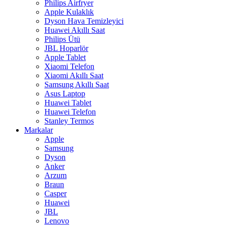
Philips Airfryer
Apple Kulaklık
Dyson Hava Temizleyici
Huawei Akıllı Saat
Philips Ütü
JBL Hoparlör
Apple Tablet
Xiaomi Telefon
Xiaomi Akıllı Saat
Samsung Akıllı Saat
Asus Laptop
Huawei Tablet
Huawei Telefon
Stanley Termos
Markalar
Apple
Samsung
Dyson
Anker
Arzum
Braun
Casper
Huawei
JBL
Lenovo