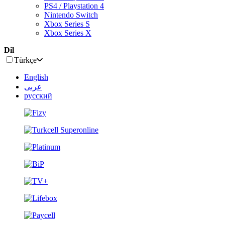
PS4 / Playstation 4
Nintendo Switch
Xbox Series S
Xbox Series X
Dil
Türkçe
English
عربى
русский