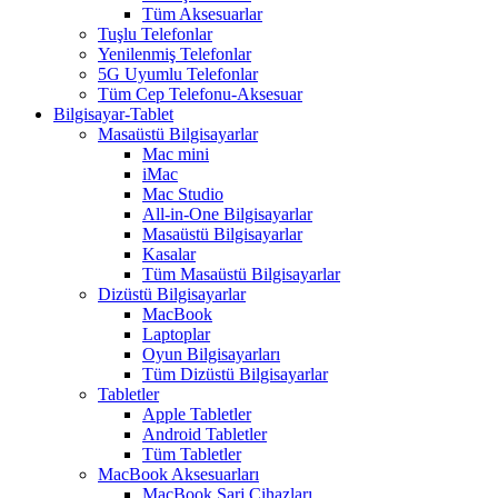
Tüm Aksesuarlar
Tuşlu Telefonlar
Yenilenmiş Telefonlar
5G Uyumlu Telefonlar
Tüm Cep Telefonu-Aksesuar
Bilgisayar-Tablet
Masaüstü Bilgisayarlar
Mac mini
iMac
Mac Studio
All-in-One Bilgisayarlar
Masaüstü Bilgisayarlar
Kasalar
Tüm Masaüstü Bilgisayarlar
Dizüstü Bilgisayarlar
MacBook
Laptoplar
Oyun Bilgisayarları
Tüm Dizüstü Bilgisayarlar
Tabletler
Apple Tabletler
Android Tabletler
Tüm Tabletler
MacBook Aksesuarları
MacBook Şarj Cihazları