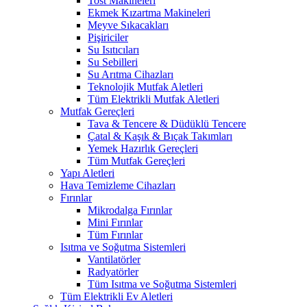
Tost Makineleri
Ekmek Kızartma Makineleri
Meyve Sıkacakları
Pişiriciler
Su Isıtıcıları
Su Sebilleri
Su Arıtma Cihazları
Teknolojik Mutfak Aletleri
Tüm Elektrikli Mutfak Aletleri
Mutfak Gereçleri
Tava & Tencere & Düdüklü Tencere
Çatal & Kaşık & Bıçak Takımları
Yemek Hazırlık Gereçleri
Tüm Mutfak Gereçleri
Yapı Aletleri
Hava Temizleme Cihazları
Fırınlar
Mikrodalga Fırınlar
Mini Fırınlar
Tüm Fırınlar
Isıtma ve Soğutma Sistemleri
Vantilatörler
Radyatörler
Tüm Isıtma ve Soğutma Sistemleri
Tüm Elektrikli Ev Aletleri