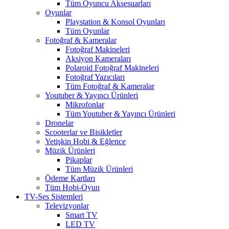
Tüm Oyuncu Aksesuarları
Oyunlar
Playstation & Konsol Oyunları
Tüm Oyunlar
Fotoğraf & Kameralar
Fotoğraf Makineleri
Aksiyon Kameraları
Polaroid Fotoğraf Makineleri
Fotoğraf Yazıcıları
Tüm Fotoğraf & Kameralar
Youtuber & Yayıncı Ürünleri
Mikrofonlar
Tüm Youtuber & Yayıncı Ürünleri
Dronelar
Scooterlar ve Bisikletler
Yetişkin Hobi & Eğlence
Müzik Ürünleri
Pikaplar
Tüm Müzik Ürünleri
Ödeme Kartları
Tüm Hobi-Oyun
TV-Ses Sistemleri
Televizyonlar
Smart TV
LED TV