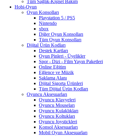
Tüm Sağlık-Kişisel Bakım
Hobi-Oyun
Oyun Konsolları
Playstation 5 / PS5
Nintendo
xbox
Diğer Oyun Konsolları
Tüm Oyun Konsolları
Dijital Ürün Kodları
Destek Kartları
Oyun Pinleri - Üyelikler
Spor - Dizi - Film Yayın Paketleri
Online Eğitim
Eğlence ve Müzik
Saklama Alanı
Dijital Sigorta Ürünleri
Tüm Dijital Ürün Kodları
Oyuncu Aksesuarları
Oyuncu Klavyeleri
Oyuncu Mouseları
Oyuncu Kulaklıkları
Oyuncu Koltukları
Oyuncu Joystickleri
Konsol Aksesuarları
Mobil Oyun Aksesuarları