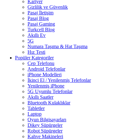
Kariyer
Gizlilik ve Güvenlik
Pasaj İletişim
Pasaj Blog
Pasaj Gaming
Turkcell Blog
Akıllı Ev
5G
Numara Taşıma & Hat Taşıma
Hız Testi
Popüler Kategoriler
Cep Telefonu
Android Telefonlar
iPhone Modelleri
İkinci El / Yenilenmiş Telefonlar
Yenilenmiş iPhone
5G Uyumlu Telefonlar
Akıllı Saatler
Bluetooth Kulaklıklar
Tabletler
Laptop
Oyun Bilgisayarları
Dikey Süpürgeler
Robot Süpürgeler
Kahve Makineleri