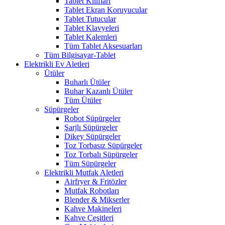
Tablet Kılıfları
Tablet Ekran Koruyucular
Tablet Tutucular
Tablet Klavyeleri
Tablet Kalemleri
Tüm Tablet Aksesuarları
Tüm Bilgisayar-Tablet
Elektrikli Ev Aletleri
Ütüler
Buharlı Ütüler
Buhar Kazanlı Ütüler
Tüm Ütüler
Süpürgeler
Robot Süpürgeler
Şarjlı Süpürgeler
Dikey Süpürgeler
Toz Torbasız Süpürgeler
Toz Torbalı Süpürgeler
Tüm Süpürgeler
Elektrikli Mutfak Aletleri
Airfryer & Fritözler
Mutfak Robotları
Blender & Mikserler
Kahve Makineleri
Kahve Çeşitleri