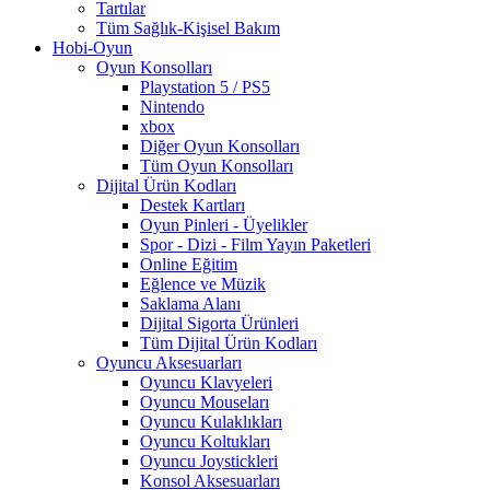
Tartılar
Tüm Sağlık-Kişisel Bakım
Hobi-Oyun
Oyun Konsolları
Playstation 5 / PS5
Nintendo
xbox
Diğer Oyun Konsolları
Tüm Oyun Konsolları
Dijital Ürün Kodları
Destek Kartları
Oyun Pinleri - Üyelikler
Spor - Dizi - Film Yayın Paketleri
Online Eğitim
Eğlence ve Müzik
Saklama Alanı
Dijital Sigorta Ürünleri
Tüm Dijital Ürün Kodları
Oyuncu Aksesuarları
Oyuncu Klavyeleri
Oyuncu Mouseları
Oyuncu Kulaklıkları
Oyuncu Koltukları
Oyuncu Joystickleri
Konsol Aksesuarları