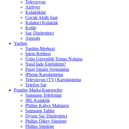
Televizyon
Airfryer
Kulaklıklar
Çocuk Akıllı Saat
Kulakiçi Kulaklık
Kettle
Saç Düzleştirici
Airpods
Yardım
Yardım Merkezi
İşlem Rehberi
Ürün Güvenliği Temas Noktası
Nasıl İade Edebilirim?
Pasaj Sipariş Sorgulama
iPhone Karşılaştırma
Televizyon (TV) Karşılaştırma
Telefon Sat
Popüler Marka Kategoriler
Samsung Telefonlar
JBL Kulaklık
Philips Kahve Makinesi
Samsung Tablet
Dyson Saç Düzleştirici
Philips Dikey Süpürge
Philips Süpürge