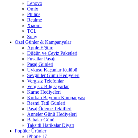
Lenovo
Omix
Philips
Realme
Xiaomi
TCL
Sony
Özel Günler & Kampanyalar
Apple Eğitim
Düğün ve Çeyiz Paketleri
Fırsatlar Pasajı
Pasaj Günleri
Uykusu Kaçanlar Kulübü
Sevgililer Günü Hediyeleri
Vergisiz Telefonlar
Vergisiz Bilgisayarlar
Karne Hediyeleri
Kurban Bayramı Kampanyası
Resmi Tatil Günleri
Pasaj Ödeme Teklifleri
Anneler Günü Hediyeleri
Babalar Günü
Taksitli Harikalar Diyarı
Popüler Ürünler
iPhone 17