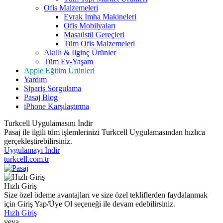
Ofis Malzemeleri
Evrak İmha Makineleri
Ofis Mobilyaları
Masaüstü Gereçleri
Tüm Ofis Malzemeleri
Akıllı & İlginç Ürünler
Tüm Ev-Yaşam
Apple Eğitim Ürünleri
Yardım
Sipariş Sorgulama
Pasaj Blog
iPhone Karşılaştırma
Turkcell Uygulamasını İndir
Pasaj ile ilgili tüm işlemlerinizi Turkcell Uygulamasından hızlıca
gerçekleştirebilirsiniz.
Uygulamayı İndir
turkcell.com.tr
Hızlı Giriş
Size özel ödeme avantajları ve size özel tekliflerden faydalanmak
için Giriş Yap/Üye Ol seçeneği ile devam edebilirsiniz.
Hızlı Giriş
veya