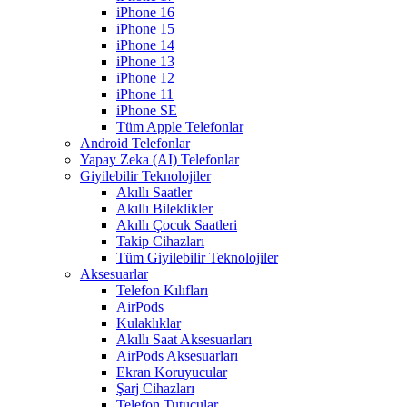
iPhone 16
iPhone 15
iPhone 14
iPhone 13
iPhone 12
iPhone 11
iPhone SE
Tüm Apple Telefonlar
Android Telefonlar
Yapay Zeka (AI) Telefonlar
Giyilebilir Teknolojiler
Akıllı Saatler
Akıllı Bileklikler
Akıllı Çocuk Saatleri
Takip Cihazları
Tüm Giyilebilir Teknolojiler
Aksesuarlar
Telefon Kılıfları
AirPods
Kulaklıklar
Akıllı Saat Aksesuarları
AirPods Aksesuarları
Ekran Koruyucular
Şarj Cihazları
Telefon Tutucular