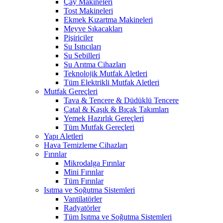
Çay Makineleri
Tost Makineleri
Ekmek Kızartma Makineleri
Meyve Sıkacakları
Pişiriciler
Su Isıtıcıları
Su Sebilleri
Su Arıtma Cihazları
Teknolojik Mutfak Aletleri
Tüm Elektrikli Mutfak Aletleri
Mutfak Gereçleri
Tava & Tencere & Düdüklü Tencere
Çatal & Kaşık & Bıçak Takımları
Yemek Hazırlık Gereçleri
Tüm Mutfak Gereçleri
Yapı Aletleri
Hava Temizleme Cihazları
Fırınlar
Mikrodalga Fırınlar
Mini Fırınlar
Tüm Fırınlar
Isıtma ve Soğutma Sistemleri
Vantilatörler
Radyatörler
Tüm Isıtma ve Soğutma Sistemleri