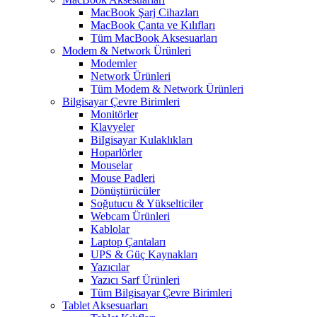
MacBook Şarj Cihazları
MacBook Çanta ve Kılıfları
Tüm MacBook Aksesuarları
Modem & Network Ürünleri
Modemler
Network Ürünleri
Tüm Modem & Network Ürünleri
Bilgisayar Çevre Birimleri
Monitörler
Klavyeler
BiIgisayar Kulaklıkları
Hoparlörler
Mouselar
Mouse Padleri
Dönüştürücüler
Soğutucu & Yükselticiler
Webcam Ürünleri
Kablolar
Laptop Çantaları
UPS & Güç Kaynakları
Yazıcılar
Yazıcı Sarf Ürünleri
Tüm Bilgisayar Çevre Birimleri
Tablet Aksesuarları