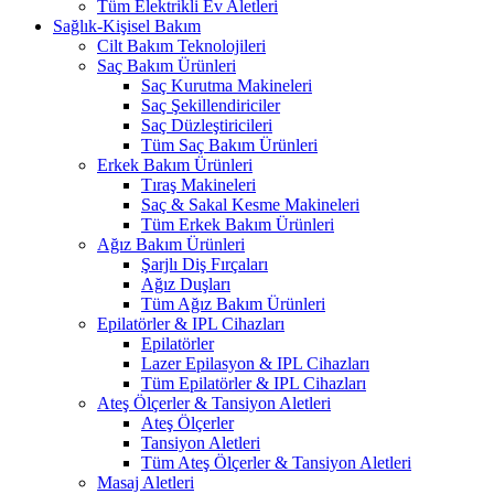
Tüm Elektrikli Ev Aletleri
Sağlık-Kişisel Bakım
Cilt Bakım Teknolojileri
Saç Bakım Ürünleri
Saç Kurutma Makineleri
Saç Şekillendiriciler
Saç Düzleştiricileri
Tüm Saç Bakım Ürünleri
Erkek Bakım Ürünleri
Tıraş Makineleri
Saç & Sakal Kesme Makineleri
Tüm Erkek Bakım Ürünleri
Ağız Bakım Ürünleri
Şarjlı Diş Fırçaları
Ağız Duşları
Tüm Ağız Bakım Ürünleri
Epilatörler & IPL Cihazları
Epilatörler
Lazer Epilasyon & IPL Cihazları
Tüm Epilatörler & IPL Cihazları
Ateş Ölçerler & Tansiyon Aletleri
Ateş Ölçerler
Tansiyon Aletleri
Tüm Ateş Ölçerler & Tansiyon Aletleri
Masaj Aletleri