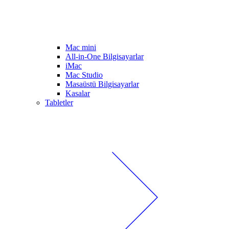
Mac mini
All-in-One Bilgisayarlar
iMac
Mac Studio
Masaüstü Bilgisayarlar
Kasalar
Tabletler