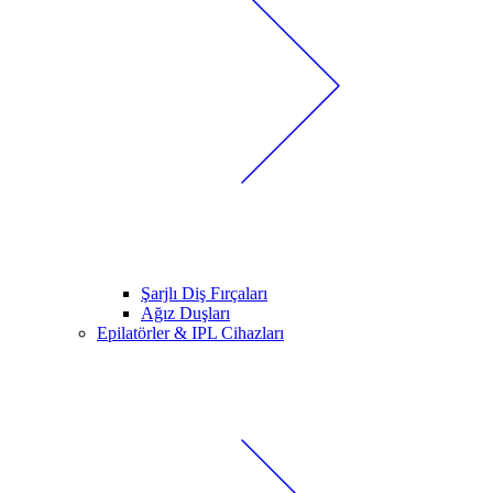
Şarjlı Diş Fırçaları
Ağız Duşları
Epilatörler & IPL Cihazları