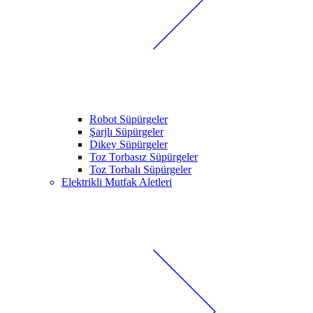
Robot Süpürgeler
Şarjlı Süpürgeler
Dikey Süpürgeler
Toz Torbasız Süpürgeler
Toz Torbalı Süpürgeler
Elektrikli Mutfak Aletleri