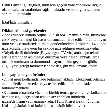
Ürün Güvenliği Bilgileri, ürün için geçerli yönetmeliklere uygun
olarak satıcılar tarafından sağlanmaktadır ve bu bilgiler satıcının
sorumluluğundadır.
İptal/İade Koşulları
Dikkat edilmesi gerekenler
•İade edilecek ürünün orijinal kutusu bozulmamış olmalı, ürünlerde
çizik veya herhangi bir hasar olmamalıdır. İade edilen ürün tüm yan
ürün ve aksesuarlarıyla birlikte gönderilmelidir. Ürünlerin 14 günde
iade koşullarına uygun bir şekilde iade edilmesi gerekmektedir.
•Büyük desili ürünlerde (Beyaz eşya, TV vb.) ambalajın teknik
servis tarafından açılmadığı durumlar veya hasarlı ambalajlarda
tutanak tutulmaması durumunda cayma hakkı geçerli değildir.
•İlgili yasa gereği faturasız iade ve değişim yapılamamaktadır.
İade yapılamayan ürünler:
•Dijital ürün kodlarında iade bulunmamaktadır. Elektronik ortamda
anında iletilen hizmetler veya teslim edilen ürünlerde iade
bulunmamaktadır.
•Kullanım esnasında vücut ile birebir temas gerektiren ve kullanımla
beraber sağlık açısından tehlike arz edebilen ürünlerin
iadesi/değişimi yapılamamaktadır. (Tüm Kişisel Bakım Ürünleri,
Kulak içi /kulak üstü kulaklık, saat, akıllı bileklik vb.)