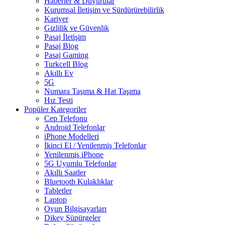
Haberler & Duyurular
Kurumsal İletişim ve Sürdürürebilirlik
Kariyer
Gizlilik ve Güvenlik
Pasaj İletişim
Pasaj Blog
Pasaj Gaming
Turkcell Blog
Akıllı Ev
5G
Numara Taşıma & Hat Taşıma
Hız Testi
Popüler Kategoriler
Cep Telefonu
Android Telefonlar
iPhone Modelleri
İkinci El / Yenilenmiş Telefonlar
Yenilenmiş iPhone
5G Uyumlu Telefonlar
Akıllı Saatler
Bluetooth Kulaklıklar
Tabletler
Laptop
Oyun Bilgisayarları
Dikey Süpürgeler