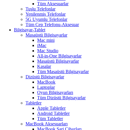
Tüm Aksesuarlar
Tuşlu Telefonlar
Yenilenmiş Telefonlar
5G Uyumlu Telefonlar
Tüm Cep Telefonu-Aksesuar
Bilgisayar-Tablet
Masaüstü Bilgisayarlar
Mac mini
iMac
Mac Studio
All-in-One Bilgisayarlar
Masaüstü Bilgisayarlar
Kasalar
Tüm Masaüstü Bilgisayarlar
Dizüstü Bilgisayarlar
MacBook
Laptoplar
Oyun Bilgisayarları
Tüm Dizüstü Bilgisayarlar
Tabletler
Apple Tabletler
Android Tabletler
Tüm Tabletler
MacBook Aksesuarları
MacBook Şarj Cihazları