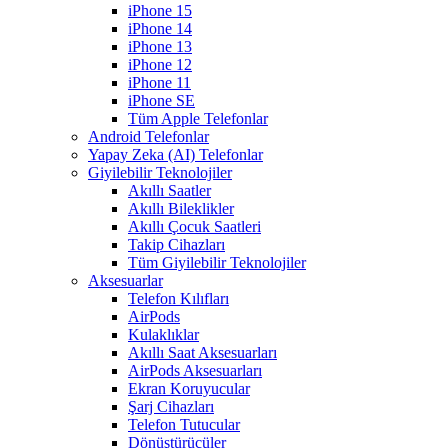
iPhone 15
iPhone 14
iPhone 13
iPhone 12
iPhone 11
iPhone SE
Tüm Apple Telefonlar
Android Telefonlar
Yapay Zeka (AI) Telefonlar
Giyilebilir Teknolojiler
Akıllı Saatler
Akıllı Bileklikler
Akıllı Çocuk Saatleri
Takip Cihazları
Tüm Giyilebilir Teknolojiler
Aksesuarlar
Telefon Kılıfları
AirPods
Kulaklıklar
Akıllı Saat Aksesuarları
AirPods Aksesuarları
Ekran Koruyucular
Şarj Cihazları
Telefon Tutucular
Dönüştürücüler