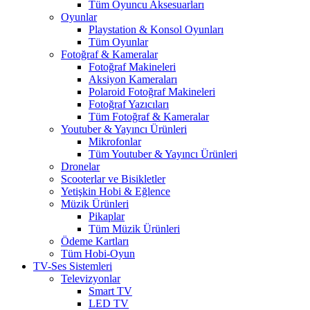
Tüm Oyuncu Aksesuarları
Oyunlar
Playstation & Konsol Oyunları
Tüm Oyunlar
Fotoğraf & Kameralar
Fotoğraf Makineleri
Aksiyon Kameraları
Polaroid Fotoğraf Makineleri
Fotoğraf Yazıcıları
Tüm Fotoğraf & Kameralar
Youtuber & Yayıncı Ürünleri
Mikrofonlar
Tüm Youtuber & Yayıncı Ürünleri
Dronelar
Scooterlar ve Bisikletler
Yetişkin Hobi & Eğlence
Müzik Ürünleri
Pikaplar
Tüm Müzik Ürünleri
Ödeme Kartları
Tüm Hobi-Oyun
TV-Ses Sistemleri
Televizyonlar
Smart TV
LED TV