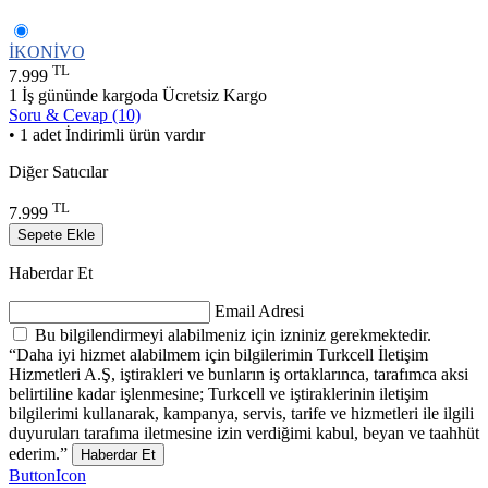
İKONİVO
TL
7.999
1 İş gününde kargoda
Ücretsiz Kargo
Soru & Cevap (10)
• 1 adet İndirimli ürün vardır
Diğer Satıcılar
TL
7.999
Sepete Ekle
Haberdar Et
Email Adresi
Bu bilgilendirmeyi alabilmeniz için izniniz gerekmektedir.
“Daha iyi hizmet alabilmem için bilgilerimin Turkcell İletişim
Hizmetleri A.Ş, iştirakleri ve bunların iş ortaklarınca, tarafımca aksi
belirtiline kadar işlenmesine; Turkcell ve iştiraklerinin iletişim
bilgilerimi kullanarak, kampanya, servis, tarife ve hizmetleri ile ilgili
duyuruları tarafıma iletmesine izin verdiğimi kabul, beyan ve taahhüt
ederim.”
Haberdar Et
ButtonIcon