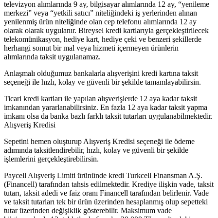
televizyon alımlarında 9 ay, bilgisayar alımlarında 12 ay, “yenileme
merkezi” veya “yetkili satıcı” niteliğindeki iş yerlerinden alınan
yenilenmiş ürün niteliğinde olan cep telefonu alımlarında 12 ay
olarak olarak uygulanır. Bireysel kredi kartlarıyla gerçekleştirilecek
telekomünikasyon, hediye kart, hediye çeki ve benzeri şekillerde
herhangi somut bir mal veya hizmeti içermeyen ürünlerin
alımlarında taksit uygulanamaz.
Anlaşmalı olduğumuz bankalarla alışverişini kredi kartına taksit
seçeneği ile hızlı, kolay ve güvenli bir şekilde tamamlayabilirsin.
Ticari kredi kartları ile yapılan alışverişlerde 12 aya kadar taksit
imkanından yararlanabilirsiniz. En fazla 12 aya kadar taksit yapma
imkanı olsa da banka bazlı farklı taksit tutarları uygulanabilmektedir.
Alışveriş Kredisi
Sepetini hemen oluşturup Alışveriş Kredisi seçeneği ile ödeme
adımında taksitlendirebilir, hızlı, kolay ve güvenli bir şekilde
işlemlerini gerçekleştirebilirsin.
Paycell Alışveriş Limiti ürününde kredi Turkcell Finansman A.Ş.
(Financell) tarafından tahsis edilmektedir. Krediye ilişkin vade, taksit
tutarı, taksit adedi ve faiz oranı Financell tarafından belirlenir. Vade
ve taksit tutarları tek bir ürün üzerinden hesaplanmış olup sepetteki
tutar üzerinden değişiklik gösterebilir. Maksimum vade