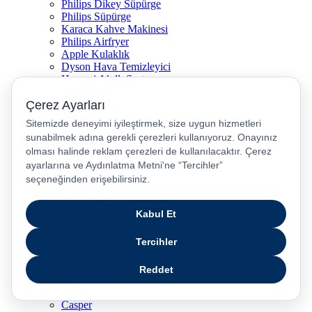
Philips Dikey Süpürge
Philips Süpürge
Karaca Kahve Makinesi
Philips Airfryer
Apple Kulaklık
Dyson Hava Temizleyici
Huawei Akıllı Saat
Philips Ütü
JBL Hoparlör
Apple Tablet
Xiaomi Telefon
Xiaomi Akıllı Saat
Samsung Akıllı Saat
Asus Laptop
Huawei Tablet
Huawei Telefon
Stanley Termos
Markalar
Apple
Samsung
Dyson
Anker
Arzum
Braun
Casper