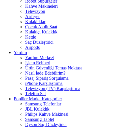
Robot Süpürgeler
Kahve Makineleri
Televizyon
Airfryer
Kulaklıklar
Çocuk Akıllı Saat
Kulakiçi Kulaklık
Kettle
Saç Düzleştirici
Airpods
Yardım
Yardım Merkezi
İşlem Rehberi
Ürün Güvenliği Temas Noktası
Nasıl İade Edebilirim?
Pasaj Sipariş Sorgulama
iPhone Karşılaştırma
Televizyon (TV) Karşılaştırma
Telefon Sat
Popüler Marka Kategoriler
Samsung Telefonlar
JBL Kulaklık
Philips Kahve Makinesi
Samsung Tablet
Dyson Saç Düzleştirici