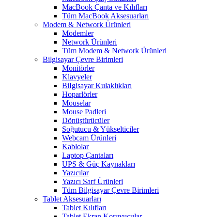
MacBook Çanta ve Kılıfları
Tüm MacBook Aksesuarları
Modem & Network Ürünleri
Modemler
Network Ürünleri
Tüm Modem & Network Ürünleri
Bilgisayar Çevre Birimleri
Monitörler
Klavyeler
BiIgisayar Kulaklıkları
Hoparlörler
Mouselar
Mouse Padleri
Dönüştürücüler
Soğutucu & Yükselticiler
Webcam Ürünleri
Kablolar
Laptop Çantaları
UPS & Güç Kaynakları
Yazıcılar
Yazıcı Sarf Ürünleri
Tüm Bilgisayar Çevre Birimleri
Tablet Aksesuarları
Tablet Kılıfları
Tablet Ekran Koruyucular