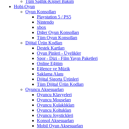
Tüm Sağlık-Kişisel Bakım
Hobi-Oyun
Oyun Konsolları
Playstation 5 / PS5
Nintendo
xbox
Diğer Oyun Konsolları
Tüm Oyun Konsolları
Dijital Ürün Kodları
Destek Kartları
Oyun Pinleri - Üyelikler
Spor - Dizi - Film Yayın Paketleri
Online Eğitim
Eğlence ve Müzik
Saklama Alanı
Dijital Sigorta Ürünleri
Tüm Dijital Ürün Kodları
Oyuncu Aksesuarları
Oyuncu Klavyeleri
Oyuncu Mouseları
Oyuncu Kulaklıkları
Oyuncu Koltukları
Oyuncu Joystickleri
Konsol Aksesuarları
Mobil Oyun Aksesuarları