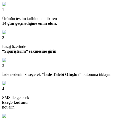
1
Ürünün teslim tarihinden itibaren
14 gün geçmediğine emin olun.
2
Pasaj üzerinde
“Siparişlerim” sekmesine girin
3
İade nedeninizi seçerek
“İade Talebi OIuştur”
butonuna tıklayın.
4
SMS ile gelecek
kargo kodunu
not alın.