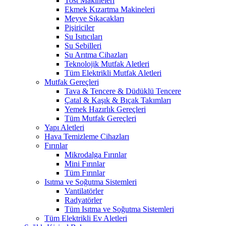
Tost Makineleri
Ekmek Kızartma Makineleri
Meyve Sıkacakları
Pişiriciler
Su Isıtıcıları
Su Sebilleri
Su Arıtma Cihazları
Teknolojik Mutfak Aletleri
Tüm Elektrikli Mutfak Aletleri
Mutfak Gereçleri
Tava & Tencere & Düdüklü Tencere
Çatal & Kaşık & Bıçak Takımları
Yemek Hazırlık Gereçleri
Tüm Mutfak Gereçleri
Yapı Aletleri
Hava Temizleme Cihazları
Fırınlar
Mikrodalga Fırınlar
Mini Fırınlar
Tüm Fırınlar
Isıtma ve Soğutma Sistemleri
Vantilatörler
Radyatörler
Tüm Isıtma ve Soğutma Sistemleri
Tüm Elektrikli Ev Aletleri