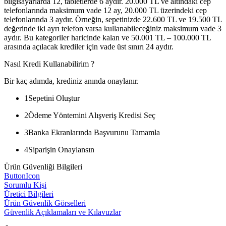
bilgisayarlarda 12, tabletlerde 6 aydır. 20.000 TL ve altındaki cep
telefonlarında maksimum vade 12 ay, 20.000 TL üzerindeki cep
telefonlarında 3 aydır. Örneğin, sepetinizde 22.600 TL ve 19.500 TL
değerinde iki ayrı telefon varsa kullanabileceğiniz maksimum vade 3
aydır. Bu kategoriler haricinde kalan ve 50.001 TL – 100.000 TL
arasında açılacak krediler için vade üst sınırı 24 aydır.
Nasıl Kredi Kullanabilirim ?
Bir kaç adımda, krediniz anında onaylanır.
1
Sepetini Oluştur
2
Ödeme Yöntemini Alışveriş Kredisi Seç
3
Banka Ekranlarında Başvurunu Tamamla
4
Siparişin Onaylansın
Ürün Güvenliği Bilgileri
ButtonIcon
Sorumlu Kişi
Üretici Bilgileri
Ürün Güvenlik Görselleri
Güvenlik Açıklamaları ve Kılavuzlar