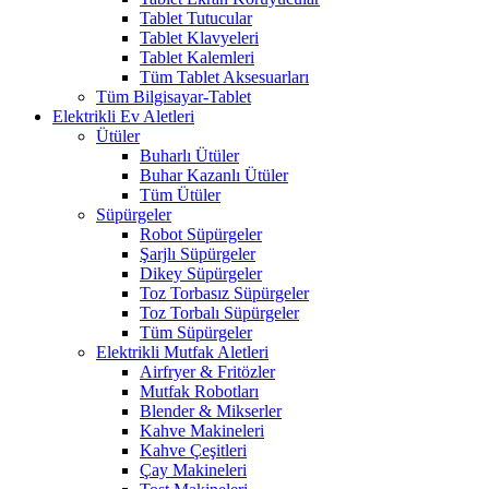
Tablet Tutucular
Tablet Klavyeleri
Tablet Kalemleri
Tüm Tablet Aksesuarları
Tüm Bilgisayar-Tablet
Elektrikli Ev Aletleri
Ütüler
Buharlı Ütüler
Buhar Kazanlı Ütüler
Tüm Ütüler
Süpürgeler
Robot Süpürgeler
Şarjlı Süpürgeler
Dikey Süpürgeler
Toz Torbasız Süpürgeler
Toz Torbalı Süpürgeler
Tüm Süpürgeler
Elektrikli Mutfak Aletleri
Airfryer & Fritözler
Mutfak Robotları
Blender & Mikserler
Kahve Makineleri
Kahve Çeşitleri
Çay Makineleri