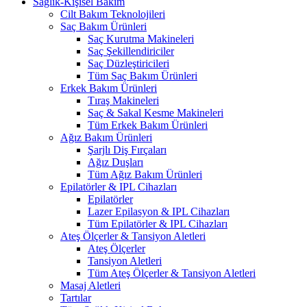
Sağlık-Kişisel Bakım
Cilt Bakım Teknolojileri
Saç Bakım Ürünleri
Saç Kurutma Makineleri
Saç Şekillendiriciler
Saç Düzleştiricileri
Tüm Saç Bakım Ürünleri
Erkek Bakım Ürünleri
Tıraş Makineleri
Saç & Sakal Kesme Makineleri
Tüm Erkek Bakım Ürünleri
Ağız Bakım Ürünleri
Şarjlı Diş Fırçaları
Ağız Duşları
Tüm Ağız Bakım Ürünleri
Epilatörler & IPL Cihazları
Epilatörler
Lazer Epilasyon & IPL Cihazları
Tüm Epilatörler & IPL Cihazları
Ateş Ölçerler & Tansiyon Aletleri
Ateş Ölçerler
Tansiyon Aletleri
Tüm Ateş Ölçerler & Tansiyon Aletleri
Masaj Aletleri
Tartılar