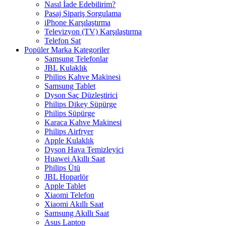
Nasıl İade Edebilirim?
Pasaj Sipariş Sorgulama
iPhone Karşılaştırma
Televizyon (TV) Karşılaştırma
Telefon Sat
Popüler Marka Kategoriler
Samsung Telefonlar
JBL Kulaklık
Philips Kahve Makinesi
Samsung Tablet
Dyson Saç Düzleştirici
Philips Dikey Süpürge
Philips Süpürge
Karaca Kahve Makinesi
Philips Airfryer
Apple Kulaklık
Dyson Hava Temizleyici
Huawei Akıllı Saat
Philips Ütü
JBL Hoparlör
Apple Tablet
Xiaomi Telefon
Xiaomi Akıllı Saat
Samsung Akıllı Saat
Asus Laptop