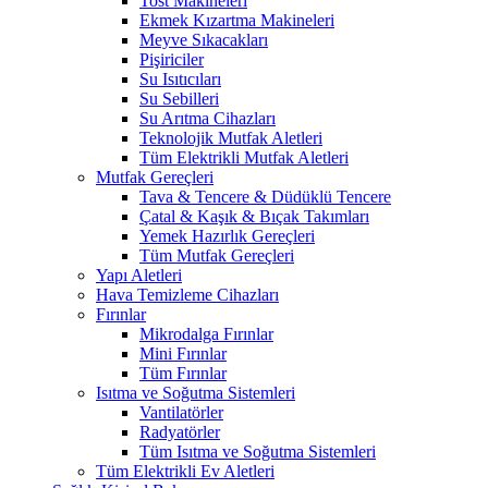
Tost Makineleri
Ekmek Kızartma Makineleri
Meyve Sıkacakları
Pişiriciler
Su Isıtıcıları
Su Sebilleri
Su Arıtma Cihazları
Teknolojik Mutfak Aletleri
Tüm Elektrikli Mutfak Aletleri
Mutfak Gereçleri
Tava & Tencere & Düdüklü Tencere
Çatal & Kaşık & Bıçak Takımları
Yemek Hazırlık Gereçleri
Tüm Mutfak Gereçleri
Yapı Aletleri
Hava Temizleme Cihazları
Fırınlar
Mikrodalga Fırınlar
Mini Fırınlar
Tüm Fırınlar
Isıtma ve Soğutma Sistemleri
Vantilatörler
Radyatörler
Tüm Isıtma ve Soğutma Sistemleri
Tüm Elektrikli Ev Aletleri