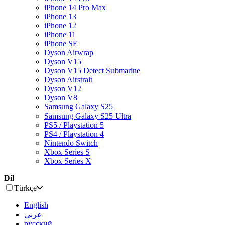
iPhone 14 Pro Max
iPhone 13
iPhone 12
iPhone 11
iPhone SE
Dyson Airwrap
Dyson V15
Dyson V15 Detect Submarine
Dyson Airstrait
Dyson V12
Dyson V8
Samsung Galaxy S25
Samsung Galaxy S25 Ultra
PS5 / Playstation 5
PS4 / Playstation 4
Nintendo Switch
Xbox Series S
Xbox Series X
Dil
Türkçe
English
عربى
русский