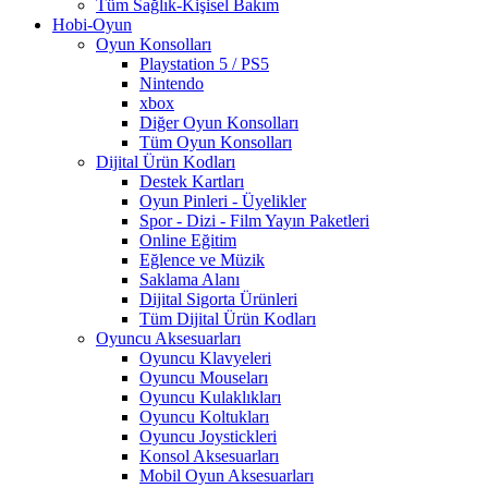
Tüm Sağlık-Kişisel Bakım
Hobi-Oyun
Oyun Konsolları
Playstation 5 / PS5
Nintendo
xbox
Diğer Oyun Konsolları
Tüm Oyun Konsolları
Dijital Ürün Kodları
Destek Kartları
Oyun Pinleri - Üyelikler
Spor - Dizi - Film Yayın Paketleri
Online Eğitim
Eğlence ve Müzik
Saklama Alanı
Dijital Sigorta Ürünleri
Tüm Dijital Ürün Kodları
Oyuncu Aksesuarları
Oyuncu Klavyeleri
Oyuncu Mouseları
Oyuncu Kulaklıkları
Oyuncu Koltukları
Oyuncu Joystickleri
Konsol Aksesuarları
Mobil Oyun Aksesuarları