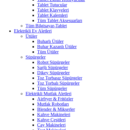
Tablet Tutucular
Tablet Klavyeleri
Tablet Kalemleri
Tüm Tablet Aksesuarları
Tüm Bilgisayar-Tablet
Elektrikli Ev Aletleri
Ütüler
Buharlı Ütüler
Buhar Kazanlı Ütüler
Tüm Ütüler
Süpürgeler
Robot Süpürgeler
Şarjlı Süpürgeler
Dikey Süpürgeler
Toz Torbasız Süpürgeler
Toz Torbalı Süpürgeler
Tüm Süpürgeler
Elektrikli Mutfak Aletleri
Airfryer & Fritözler
Mutfak Robotları
Blender & Mikserler
Kahve Makineleri
Kahve Çeşitleri
Çay Makineleri