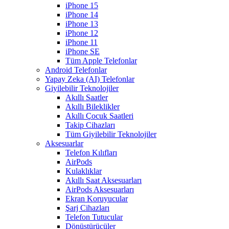
iPhone 15
iPhone 14
iPhone 13
iPhone 12
iPhone 11
iPhone SE
Tüm Apple Telefonlar
Android Telefonlar
Yapay Zeka (AI) Telefonlar
Giyilebilir Teknolojiler
Akıllı Saatler
Akıllı Bileklikler
Akıllı Çocuk Saatleri
Takip Cihazları
Tüm Giyilebilir Teknolojiler
Aksesuarlar
Telefon Kılıfları
AirPods
Kulaklıklar
Akıllı Saat Aksesuarları
AirPods Aksesuarları
Ekran Koruyucular
Şarj Cihazları
Telefon Tutucular
Dönüştürücüler