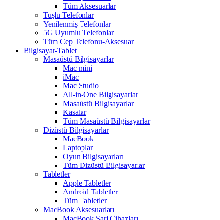
Tüm Aksesuarlar
Tuşlu Telefonlar
Yenilenmiş Telefonlar
5G Uyumlu Telefonlar
Tüm Cep Telefonu-Aksesuar
Bilgisayar-Tablet
Masaüstü Bilgisayarlar
Mac mini
iMac
Mac Studio
All-in-One Bilgisayarlar
Masaüstü Bilgisayarlar
Kasalar
Tüm Masaüstü Bilgisayarlar
Dizüstü Bilgisayarlar
MacBook
Laptoplar
Oyun Bilgisayarları
Tüm Dizüstü Bilgisayarlar
Tabletler
Apple Tabletler
Android Tabletler
Tüm Tabletler
MacBook Aksesuarları
MacBook Şarj Cihazları