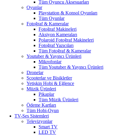
Tüm Oyuncu Aksesuarları
Oyunlar
Playstation & Konsol Oyunları
Tüm Oyunlar
Fotoğraf & Kameralar
Fotoğraf Makineleri
Aksiyon Kameraları
Polaroid Fotoğraf Makineleri
Fotoğraf Yazıcıları
Tüm Fotoğraf & Kameralar
Youtuber & Yayıncı Ürünleri
Mikrofonlar
Tüm Youtuber & Yayıncı Ürünleri
Dronelar
Scooterlar ve Bisikletler
Yetişkin Hobi & Eğlence
Müzik Ürünleri
Pikaplar
Tüm Müzik Ürünleri
Ödeme Kartları
Tüm Hobi-Oyun
TV-Ses Sistemleri
Televizyonlar
Smart TV
LED TV