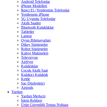
Android Telefonlar
iPhone Modelleri
İkinci El / Yenilenmiş Telefonlar
Yenilenmiş iPhone
5G Uyumlu Telefonlar
Akıllı Saatler
Bluetooth Kulaklıklar
Tabletler
Laptop
Oyun Bilgisayarları
Dikey Süpürgeler
Robot Süpürgeler
Kahve Makineleri
Televizyon
Airfryer
Kulaklıklar
Çocuk Akıllı Saat
Kulakiçi Kulaklık
Kettle
Saç Düzleştirici
Airpods
Yardım
Yardım Merkezi
İşlem Rehberi
Ürün Güvenliği Temas Noktası