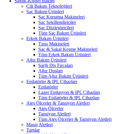
Sağlık-Kişisel Bakım
Cilt Bakım Teknolojileri
Saç Bakım Ürünleri
Saç Kurutma Makineleri
Saç Şekillendiriciler
Saç Düzleştiricileri
Tüm Saç Bakım Ürünleri
Erkek Bakım Ürünleri
Tıraş Makineleri
Saç & Sakal Kesme Makineleri
Tüm Erkek Bakım Ürünleri
Ağız Bakım Ürünleri
Şarjlı Diş Fırçaları
Ağız Duşları
Tüm Ağız Bakım Ürünleri
Epilatörler & IPL Cihazları
Epilatörler
Lazer Epilasyon & IPL Cihazları
Tüm Epilatörler & IPL Cihazları
Ateş Ölçerler & Tansiyon Aletleri
Ateş Ölçerler
Tansiyon Aletleri
Tüm Ateş Ölçerler & Tansiyon Aletleri
Masaj Aletleri
Tartılar