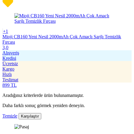
+1
Mioji CB160 Yeni Nesil 2000mAh Çok Amaçlı Şarjlı Temizlik
Fırçası
3,0
Alışveriş
Kredisi
Ücretsiz
Kargo
Hızlı
Teslimat
899
TL
Aradığınız kriterlerde ürün bulunamamıştır.
Daha farklı sonuç görmek yeniden deneyin.
Temizle
Karşılaştır