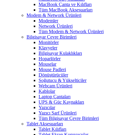
MacBook Çanta ve Kılıfları
Tüm MacBook Aksesuarları
Modem & Network Ürünleri
Modemler
Network Ürünleri
Tüm Modem & Network Ürünleri
Bilgisayar Çevre Birimleri
Monitörler
Klavyeler
BiIgisayar Kulaklıkları
Hoparlörler
Mouselar
Mouse Padleri
Dönüştürücüler
Soğutucu & Yükselticiler
Webcam Ürünleri
Kablolar
Laptop Çantaları
UPS & Güç Kaynakları
Yazıcılar
Yazıcı Sarf Ürünleri
Tüm Bilgisayar Çevre Birimleri
Tablet Aksesuarları
Tablet Kılıfları
Tablet Ekran Koruyucular