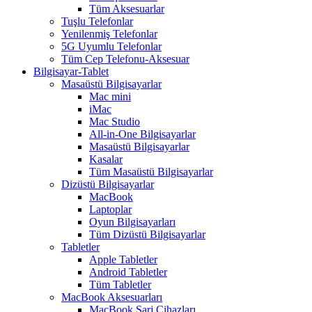
Tüm Aksesuarlar
Tuşlu Telefonlar
Yenilenmiş Telefonlar
5G Uyumlu Telefonlar
Tüm Cep Telefonu-Aksesuar
Bilgisayar-Tablet
Masaüstü Bilgisayarlar
Mac mini
iMac
Mac Studio
All-in-One Bilgisayarlar
Masaüstü Bilgisayarlar
Kasalar
Tüm Masaüstü Bilgisayarlar
Dizüstü Bilgisayarlar
MacBook
Laptoplar
Oyun Bilgisayarları
Tüm Dizüstü Bilgisayarlar
Tabletler
Apple Tabletler
Android Tabletler
Tüm Tabletler
MacBook Aksesuarları
MacBook Şarj Cihazları