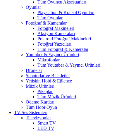
Tüm Oyuncu Aksesuarları
Oyunlar
Playstation & Konsol Oyunları
Tüm Oyunlar
Fotoğraf & Kameralar
Fotoğraf Makineleri
Aksiyon Kameraları
Polaroid Fotoğraf Makineleri
Fotoğraf Yazıcıları
Tüm Fotoğraf & Kameralar
Youtuber & Yayıncı Ürünleri
Mikrofonlar
Tüm Youtuber & Yayıncı Ürünleri
Dronelar
Scooterlar ve Bisikletler
Yetişkin Hobi & Eğlence
Müzik Ürünleri
Pikaplar
Tüm Müzik Ürünleri
Ödeme Kartları
Tüm Hobi-Oyun
TV-Ses Sistemleri
Televizyonlar
Smart TV
LED TV