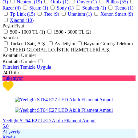
(
1
)
Neutron (
19
)
Omix (
1
)
Onvec (
1
)
Philips (
55
)
Razer (
4
)
Sjcam (
1
)
Sony (
1
)
Soultech (
1
)
Tecno (
1
)
Tp Link (
15
)
Ttec (
9
)
Uranium (
1
)
Xenon Smart (
9
)
Xiaomi (
10
)
Peşin Fiyat
500 - 1000 TL (
1
)
1500 - 3000 TL (
2
)
Satıcılar
Turkcell Satış A.Ş.
As iletişim
Bayram Gümüş Telekom
SPEED GLOBAL LOJİSTİK HİZMETLERİ A.Ş.
Kontratlı Ürünler
Kontratlı Ürünler
Filtreleri Temizle
Uygula
24
Ürün
Tükeniyor
Yeelight ST64 E27 LED Akıllı Filament Ampul
5,0
Alışveriş
Kredisi