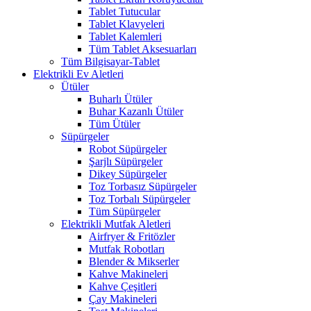
Tablet Tutucular
Tablet Klavyeleri
Tablet Kalemleri
Tüm Tablet Aksesuarları
Tüm Bilgisayar-Tablet
Elektrikli Ev Aletleri
Ütüler
Buharlı Ütüler
Buhar Kazanlı Ütüler
Tüm Ütüler
Süpürgeler
Robot Süpürgeler
Şarjlı Süpürgeler
Dikey Süpürgeler
Toz Torbasız Süpürgeler
Toz Torbalı Süpürgeler
Tüm Süpürgeler
Elektrikli Mutfak Aletleri
Airfryer & Fritözler
Mutfak Robotları
Blender & Mikserler
Kahve Makineleri
Kahve Çeşitleri
Çay Makineleri