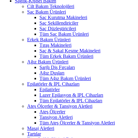
Sağlık-Kişisel Bakım
Cilt Bakım Teknolojileri
Saç Bakım Ürünleri
Saç Kurutma Makineleri
Saç Şekillendiriciler
Saç Düzleştiricileri
Tüm Saç Bakım Ürünleri
Erkek Bakım Ürünleri
Tıraş Makineleri
Saç & Sakal Kesme Makineleri
Tüm Erkek Bakım Ürünleri
Ağız Bakım Ürünleri
Şarjlı Diş Fırçaları
Ağız Duşları
Tüm Ağız Bakım Ürünleri
Epilatörler & IPL Cihazları
Epilatörler
Lazer Epilasyon & IPL Cihazları
Tüm Epilatörler & IPL Cihazları
Ateş Ölçerler & Tansiyon Aletleri
Ateş Ölçerler
Tansiyon Aletleri
Tüm Ateş Ölçerler & Tansiyon Aletleri
Masaj Aletleri
Tartılar