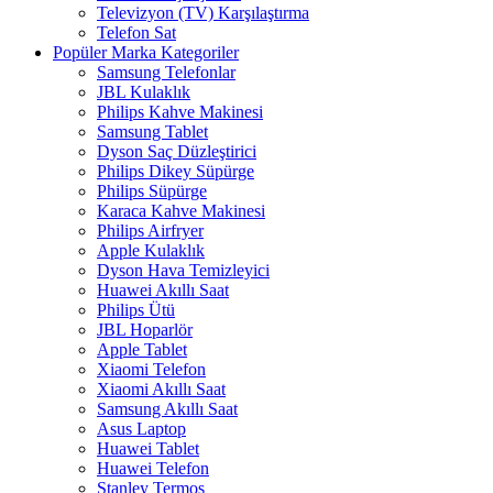
Televizyon (TV) Karşılaştırma
Telefon Sat
Popüler Marka Kategoriler
Samsung Telefonlar
JBL Kulaklık
Philips Kahve Makinesi
Samsung Tablet
Dyson Saç Düzleştirici
Philips Dikey Süpürge
Philips Süpürge
Karaca Kahve Makinesi
Philips Airfryer
Apple Kulaklık
Dyson Hava Temizleyici
Huawei Akıllı Saat
Philips Ütü
JBL Hoparlör
Apple Tablet
Xiaomi Telefon
Xiaomi Akıllı Saat
Samsung Akıllı Saat
Asus Laptop
Huawei Tablet
Huawei Telefon
Stanley Termos