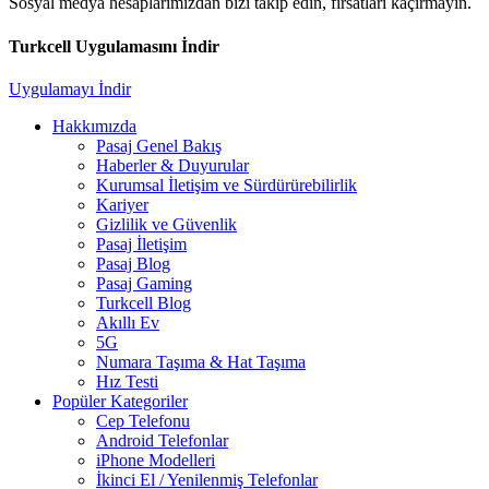
Sosyal medya hesaplarımızdan bizi takip edin, fırsatları kaçırmayın.
Turkcell Uygulamasını İndir
Uygulamayı İndir
Hakkımızda
Pasaj Genel Bakış
Haberler & Duyurular
Kurumsal İletişim ve Sürdürürebilirlik
Kariyer
Gizlilik ve Güvenlik
Pasaj İletişim
Pasaj Blog
Pasaj Gaming
Turkcell Blog
Akıllı Ev
5G
Numara Taşıma & Hat Taşıma
Hız Testi
Popüler Kategoriler
Cep Telefonu
Android Telefonlar
iPhone Modelleri
İkinci El / Yenilenmiş Telefonlar