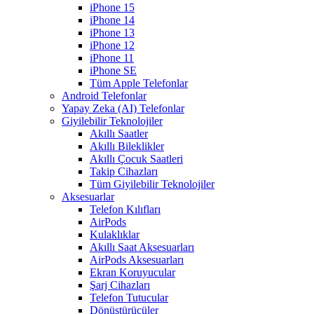
iPhone 15
iPhone 14
iPhone 13
iPhone 12
iPhone 11
iPhone SE
Tüm Apple Telefonlar
Android Telefonlar
Yapay Zeka (AI) Telefonlar
Giyilebilir Teknolojiler
Akıllı Saatler
Akıllı Bileklikler
Akıllı Çocuk Saatleri
Takip Cihazları
Tüm Giyilebilir Teknolojiler
Aksesuarlar
Telefon Kılıfları
AirPods
Kulaklıklar
Akıllı Saat Aksesuarları
AirPods Aksesuarları
Ekran Koruyucular
Şarj Cihazları
Telefon Tutucular
Dönüştürücüler