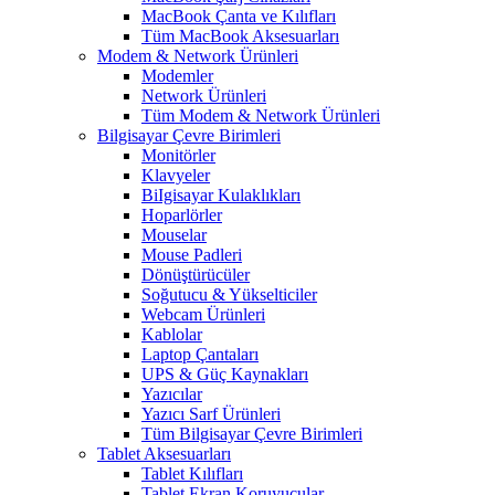
MacBook Çanta ve Kılıfları
Tüm MacBook Aksesuarları
Modem & Network Ürünleri
Modemler
Network Ürünleri
Tüm Modem & Network Ürünleri
Bilgisayar Çevre Birimleri
Monitörler
Klavyeler
BiIgisayar Kulaklıkları
Hoparlörler
Mouselar
Mouse Padleri
Dönüştürücüler
Soğutucu & Yükselticiler
Webcam Ürünleri
Kablolar
Laptop Çantaları
UPS & Güç Kaynakları
Yazıcılar
Yazıcı Sarf Ürünleri
Tüm Bilgisayar Çevre Birimleri
Tablet Aksesuarları
Tablet Kılıfları
Tablet Ekran Koruyucular