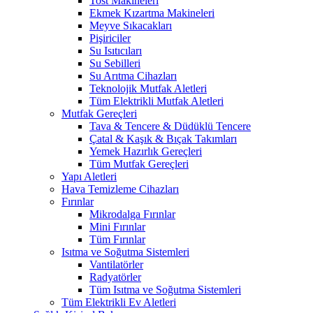
Tost Makineleri
Ekmek Kızartma Makineleri
Meyve Sıkacakları
Pişiriciler
Su Isıtıcıları
Su Sebilleri
Su Arıtma Cihazları
Teknolojik Mutfak Aletleri
Tüm Elektrikli Mutfak Aletleri
Mutfak Gereçleri
Tava & Tencere & Düdüklü Tencere
Çatal & Kaşık & Bıçak Takımları
Yemek Hazırlık Gereçleri
Tüm Mutfak Gereçleri
Yapı Aletleri
Hava Temizleme Cihazları
Fırınlar
Mikrodalga Fırınlar
Mini Fırınlar
Tüm Fırınlar
Isıtma ve Soğutma Sistemleri
Vantilatörler
Radyatörler
Tüm Isıtma ve Soğutma Sistemleri
Tüm Elektrikli Ev Aletleri