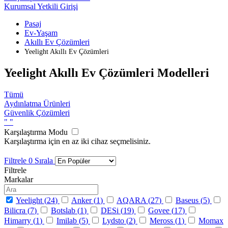
Kurumsal Yetkili Girişi
Pasaj
Ev-Yaşam
Akıllı Ev Çözümleri
Yeelight Akıllı Ev Çözümleri
Yeelight Akıllı Ev Çözümleri Modelleri
Tümü
Aydınlatma Ürünleri
Güvenlik Çözümleri
"
"
Karşılaştırma Modu
Karşılaştırma için en az iki cihaz seçmelisiniz.
Filtrele
0
Sırala
Filtrele
Markalar
Yeelight (
24
)
Anker (
1
)
AQARA (
27
)
Baseus (
5
)
Bilicra (
7
)
Botslab (
1
)
DESi (
19
)
Govee (
17
)
Himarry (
1
)
Imilab (
5
)
Lydsto (
2
)
Meross (
1
)
Momax