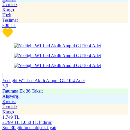
Ücretsiz
Kargo
Hızlı
Teslimat
800
TL
Yeelight W1 Led Akıllı Ampul GU10 4 Adet
5,0
Faturana Ek 36 Taksit
Alışveriş
Kredisi
Ücretsiz
Kargo
1.749
TL
2.799
TL
1.050 TL İndirim
Son 30 günün en düşük fiyatı