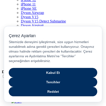
iPhone 11
iPhone SE
Dyson Airwrap
Dyson V15
Dyson V15 Detect Submarine
Dyson Airstrait
Dyson V12
Dyson V8
Samsung Galaxy S25
Samsung Galaxy S25 Ultra
PS5 / Playstation 5
PS4 / Playstation 4
Nintendo Switch
Xbox Series S
Xbox Series X
Dil
Türkçe
English
عربى
русский