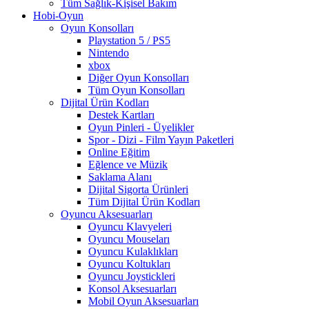
Tüm Sağlık-Kişisel Bakım
Hobi-Oyun
Oyun Konsolları
Playstation 5 / PS5
Nintendo
xbox
Diğer Oyun Konsolları
Tüm Oyun Konsolları
Dijital Ürün Kodları
Destek Kartları
Oyun Pinleri - Üyelikler
Spor - Dizi - Film Yayın Paketleri
Online Eğitim
Eğlence ve Müzik
Saklama Alanı
Dijital Sigorta Ürünleri
Tüm Dijital Ürün Kodları
Oyuncu Aksesuarları
Oyuncu Klavyeleri
Oyuncu Mouseları
Oyuncu Kulaklıkları
Oyuncu Koltukları
Oyuncu Joystickleri
Konsol Aksesuarları
Mobil Oyun Aksesuarları