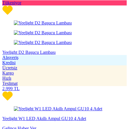
Tükeniyor
Yeelight D2 Başucu Lambası
Alışveriş
Kredisi
Ücretsiz
Kargo
Hızlı
Teslimat
2.999
TL
Yeelight W1 LED Akıllı Ampul GU10 4 Adet
Gelince Haber Ver