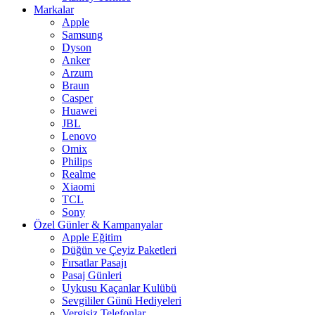
Markalar
Apple
Samsung
Dyson
Anker
Arzum
Braun
Casper
Huawei
JBL
Lenovo
Omix
Philips
Realme
Xiaomi
TCL
Sony
Özel Günler & Kampanyalar
Apple Eğitim
Düğün ve Çeyiz Paketleri
Fırsatlar Pasajı
Pasaj Günleri
Uykusu Kaçanlar Kulübü
Sevgililer Günü Hediyeleri
Vergisiz Telefonlar