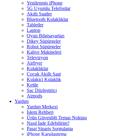
Yenilenmiş iPhone
5G Uyumlu Telefonlar
Akıllı Saatler
Bluetooth Kulaklıklar
Tabletler
Laptop
Oyun Bilgisayarları
Dikey Süpürgeler
Robot Süpürgeler
Kahve Makineleri
Televizyon
Airfryer
Kulaklıklar
Çocuk Akıllı Saat
Kulakiçi Kulaklık
Kettle
Saç Düzleştirici
Airpods
Yardım
Yardım Merkezi
İşlem Rehberi
Ürün Güvenliği Temas Noktası
Nasıl İade Edebilirim?
Pasaj Sipariş Sorgulama
iPhone Karşılaştırma