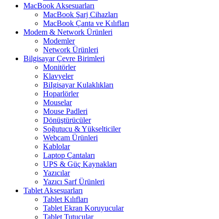
MacBook Aksesuarları
MacBook Şarj Cihazları
MacBook Çanta ve Kılıfları
Modem & Network Ürünleri
Modemler
Network Ürünleri
Bilgisayar Çevre Birimleri
Monitörler
Klavyeler
BiIgisayar Kulaklıkları
Hoparlörler
Mouselar
Mouse Padleri
Dönüştürücüler
Soğutucu & Yükselticiler
Webcam Ürünleri
Kablolar
Laptop Çantaları
UPS & Güç Kaynakları
Yazıcılar
Yazıcı Sarf Ürünleri
Tablet Aksesuarları
Tablet Kılıfları
Tablet Ekran Koruyucular
Tablet Tutucular