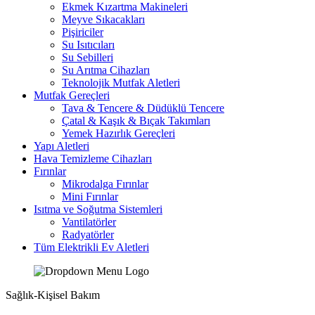
Ekmek Kızartma Makineleri
Meyve Sıkacakları
Pişiriciler
Su Isıtıcıları
Su Sebilleri
Su Arıtma Cihazları
Teknolojik Mutfak Aletleri
Mutfak Gereçleri
Tava & Tencere & Düdüklü Tencere
Çatal & Kaşık & Bıçak Takımları
Yemek Hazırlık Gereçleri
Yapı Aletleri
Hava Temizleme Cihazları
Fırınlar
Mikrodalga Fırınlar
Mini Fırınlar
Isıtma ve Soğutma Sistemleri
Vantilatörler
Radyatörler
Tüm Elektrikli Ev Aletleri
Sağlık-Kişisel Bakım