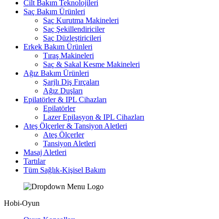
Cilt Bakım Teknolojileri
Saç Bakım Ürünleri
Saç Kurutma Makineleri
Saç Şekillendiriciler
Saç Düzleştiricileri
Erkek Bakım Ürünleri
Tıraş Makineleri
Saç & Sakal Kesme Makineleri
Ağız Bakım Ürünleri
Şarjlı Diş Fırçaları
Ağız Duşları
Epilatörler & IPL Cihazları
Epilatörler
Lazer Epilasyon & IPL Cihazları
Ateş Ölçerler & Tansiyon Aletleri
Ateş Ölçerler
Tansiyon Aletleri
Masaj Aletleri
Tartılar
Tüm Sağlık-Kişisel Bakım
Hobi-Oyun