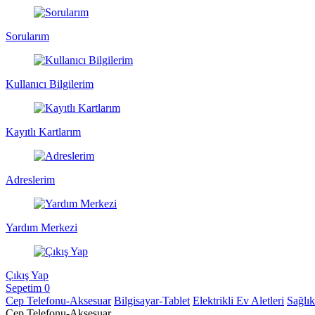
Sorularım
Kullanıcı Bilgilerim
Kayıtlı Kartlarım
Adreslerim
Yardım Merkezi
Çıkış Yap
Sepetim
0
Cep Telefonu-Aksesuar
Bilgisayar-Tablet
Elektrikli Ev Aletleri
Sağlı
Cep Telefonu-Aksesuar