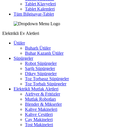
Tablet Klavyeleri
Tablet Kalemleri
Tüm Bilgisayar-Tablet
Elektrikli Ev Aletleri
Ütüler
Buharlı Ütüler
Buhar Kazanlı Ütüler
Süpürgeler
Robot Süpürgeler
Şarjlı Süpürgeler
Dikey Süpürgeler
Toz Torbasız Süpürgeler
Toz Torbalı Süpürgeler
Elektrikli Mutfak Aletleri
Airfryer & Fritözler
Mutfak Robotları
Blender & Mikserler
Kahve Makineleri
Kahve Çeşitleri
Çay Makineleri
Tost Makineleri