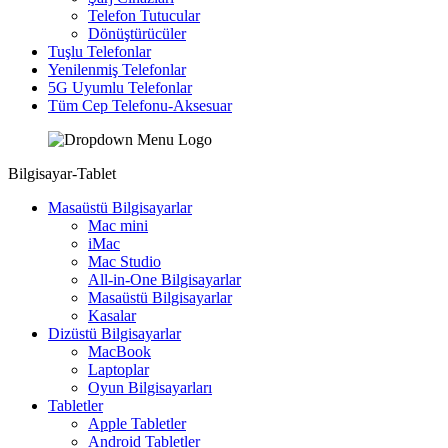
Telefon Tutucular
Dönüştürücüler
Tuşlu Telefonlar
Yenilenmiş Telefonlar
5G Uyumlu Telefonlar
Tüm Cep Telefonu-Aksesuar
Bilgisayar-Tablet
Masaüstü Bilgisayarlar
Mac mini
iMac
Mac Studio
All-in-One Bilgisayarlar
Masaüstü Bilgisayarlar
Kasalar
Dizüstü Bilgisayarlar
MacBook
Laptoplar
Oyun Bilgisayarları
Tabletler
Apple Tabletler
Android Tabletler