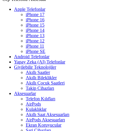
Apple Telefonlar
iPhone 17
iPhone 16
iPhone 15
iPhone 14
iPhone 13
iPhone 12
iPhone 11
iPhone SE
Android Telefonlar
Yapay Zeka (AI) Telefonlar
Giyilebilir Teknolojiler
Akıllı Saatler
Akıllı Bileklikler
Akıllı Çocuk Saatleri
Takip Cihazları
Aksesuarlar
Telefon Kılıfları
AirPods
Kulaklıklar
Akıllı Saat Aksesuarları
AirPods Aksesuarları
Ekran Koruyucular
Şarj Cihazları