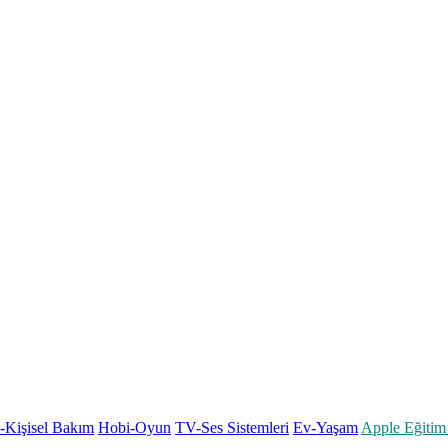
k-Kişisel Bakım
Hobi-Oyun
TV-Ses Sistemleri
Ev-Yaşam
Apple Eğitim