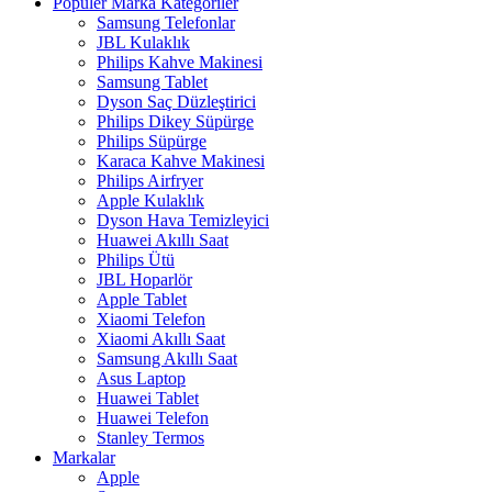
Popüler Marka Kategoriler
Samsung Telefonlar
JBL Kulaklık
Philips Kahve Makinesi
Samsung Tablet
Dyson Saç Düzleştirici
Philips Dikey Süpürge
Philips Süpürge
Karaca Kahve Makinesi
Philips Airfryer
Apple Kulaklık
Dyson Hava Temizleyici
Huawei Akıllı Saat
Philips Ütü
JBL Hoparlör
Apple Tablet
Xiaomi Telefon
Xiaomi Akıllı Saat
Samsung Akıllı Saat
Asus Laptop
Huawei Tablet
Huawei Telefon
Stanley Termos
Markalar
Apple