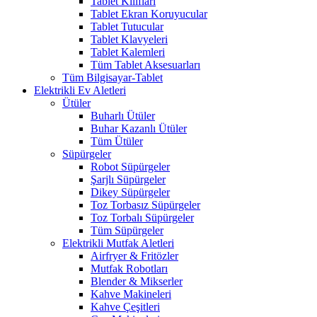
Tablet Kılıfları
Tablet Ekran Koruyucular
Tablet Tutucular
Tablet Klavyeleri
Tablet Kalemleri
Tüm Tablet Aksesuarları
Tüm Bilgisayar-Tablet
Elektrikli Ev Aletleri
Ütüler
Buharlı Ütüler
Buhar Kazanlı Ütüler
Tüm Ütüler
Süpürgeler
Robot Süpürgeler
Şarjlı Süpürgeler
Dikey Süpürgeler
Toz Torbasız Süpürgeler
Toz Torbalı Süpürgeler
Tüm Süpürgeler
Elektrikli Mutfak Aletleri
Airfryer & Fritözler
Mutfak Robotları
Blender & Mikserler
Kahve Makineleri
Kahve Çeşitleri