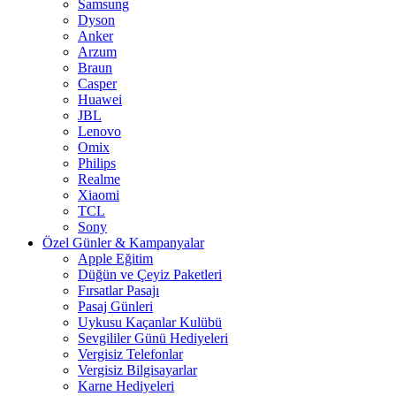
Samsung
Dyson
Anker
Arzum
Braun
Casper
Huawei
JBL
Lenovo
Omix
Philips
Realme
Xiaomi
TCL
Sony
Özel Günler & Kampanyalar
Apple Eğitim
Düğün ve Çeyiz Paketleri
Fırsatlar Pasajı
Pasaj Günleri
Uykusu Kaçanlar Kulübü
Sevgililer Günü Hediyeleri
Vergisiz Telefonlar
Vergisiz Bilgisayarlar
Karne Hediyeleri