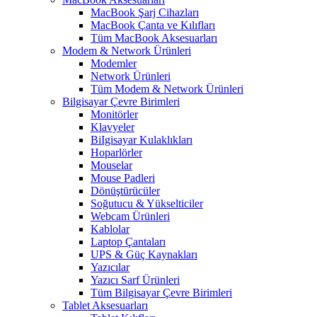
MacBook Şarj Cihazları
MacBook Çanta ve Kılıfları
Tüm MacBook Aksesuarları
Modem & Network Ürünleri
Modemler
Network Ürünleri
Tüm Modem & Network Ürünleri
Bilgisayar Çevre Birimleri
Monitörler
Klavyeler
BiIgisayar Kulaklıkları
Hoparlörler
Mouselar
Mouse Padleri
Dönüştürücüler
Soğutucu & Yükselticiler
Webcam Ürünleri
Kablolar
Laptop Çantaları
UPS & Güç Kaynakları
Yazıcılar
Yazıcı Sarf Ürünleri
Tüm Bilgisayar Çevre Birimleri
Tablet Aksesuarları