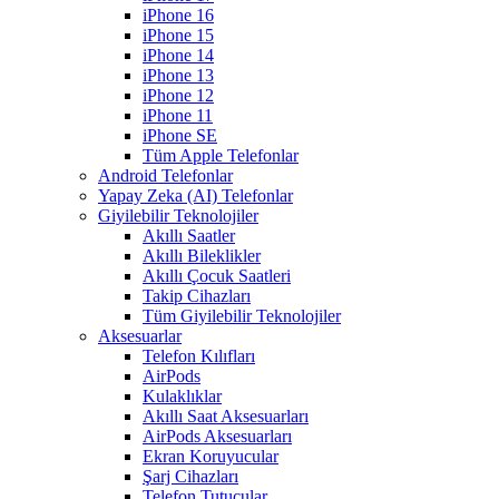
iPhone 16
iPhone 15
iPhone 14
iPhone 13
iPhone 12
iPhone 11
iPhone SE
Tüm Apple Telefonlar
Android Telefonlar
Yapay Zeka (AI) Telefonlar
Giyilebilir Teknolojiler
Akıllı Saatler
Akıllı Bileklikler
Akıllı Çocuk Saatleri
Takip Cihazları
Tüm Giyilebilir Teknolojiler
Aksesuarlar
Telefon Kılıfları
AirPods
Kulaklıklar
Akıllı Saat Aksesuarları
AirPods Aksesuarları
Ekran Koruyucular
Şarj Cihazları
Telefon Tutucular