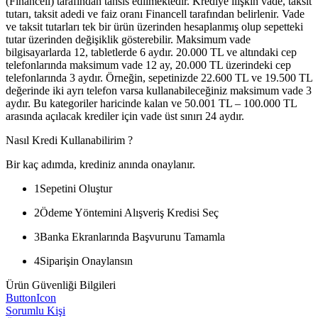
(Financell) tarafından tahsis edilmektedir. Krediye ilişkin vade, taksit
tutarı, taksit adedi ve faiz oranı Financell tarafından belirlenir. Vade
ve taksit tutarları tek bir ürün üzerinden hesaplanmış olup sepetteki
tutar üzerinden değişiklik gösterebilir. Maksimum vade
bilgisayarlarda 12, tabletlerde 6 aydır. 20.000 TL ve altındaki cep
telefonlarında maksimum vade 12 ay, 20.000 TL üzerindeki cep
telefonlarında 3 aydır. Örneğin, sepetinizde 22.600 TL ve 19.500 TL
değerinde iki ayrı telefon varsa kullanabileceğiniz maksimum vade 3
aydır. Bu kategoriler haricinde kalan ve 50.001 TL – 100.000 TL
arasında açılacak krediler için vade üst sınırı 24 aydır.
Nasıl Kredi Kullanabilirim ?
Bir kaç adımda, krediniz anında onaylanır.
1
Sepetini Oluştur
2
Ödeme Yöntemini Alışveriş Kredisi Seç
3
Banka Ekranlarında Başvurunu Tamamla
4
Siparişin Onaylansın
Ürün Güvenliği Bilgileri
ButtonIcon
Sorumlu Kişi