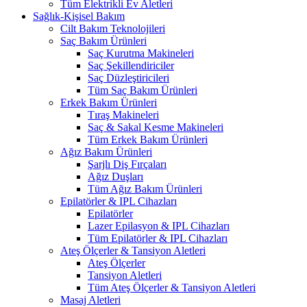
Tüm Elektrikli Ev Aletleri
Sağlık-Kişisel Bakım
Cilt Bakım Teknolojileri
Saç Bakım Ürünleri
Saç Kurutma Makineleri
Saç Şekillendiriciler
Saç Düzleştiricileri
Tüm Saç Bakım Ürünleri
Erkek Bakım Ürünleri
Tıraş Makineleri
Saç & Sakal Kesme Makineleri
Tüm Erkek Bakım Ürünleri
Ağız Bakım Ürünleri
Şarjlı Diş Fırçaları
Ağız Duşları
Tüm Ağız Bakım Ürünleri
Epilatörler & IPL Cihazları
Epilatörler
Lazer Epilasyon & IPL Cihazları
Tüm Epilatörler & IPL Cihazları
Ateş Ölçerler & Tansiyon Aletleri
Ateş Ölçerler
Tansiyon Aletleri
Tüm Ateş Ölçerler & Tansiyon Aletleri
Masaj Aletleri