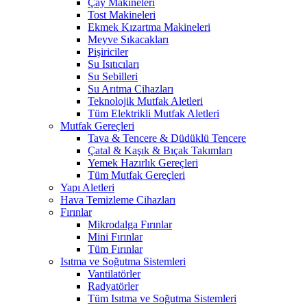
Çay Makineleri
Tost Makineleri
Ekmek Kızartma Makineleri
Meyve Sıkacakları
Pişiriciler
Su Isıtıcıları
Su Sebilleri
Su Arıtma Cihazları
Teknolojik Mutfak Aletleri
Tüm Elektrikli Mutfak Aletleri
Mutfak Gereçleri
Tava & Tencere & Düdüklü Tencere
Çatal & Kaşık & Bıçak Takımları
Yemek Hazırlık Gereçleri
Tüm Mutfak Gereçleri
Yapı Aletleri
Hava Temizleme Cihazları
Fırınlar
Mikrodalga Fırınlar
Mini Fırınlar
Tüm Fırınlar
Isıtma ve Soğutma Sistemleri
Vantilatörler
Radyatörler
Tüm Isıtma ve Soğutma Sistemleri