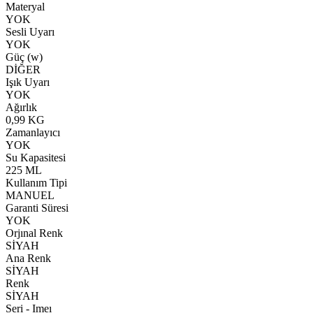
Materyal
YOK
Sesli Uyarı
YOK
Güç (w)
DİĞER
Işık Uyarı
YOK
Ağırlık
0,99 KG
Zamanlayıcı
YOK
Su Kapasitesi
225 ML
Kullanım Tipi
MANUEL
Garanti Süresi
YOK
Orjınal Renk
SİYAH
Ana Renk
SİYAH
Renk
SİYAH
Seri - Imeı