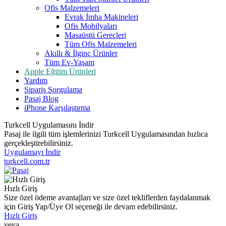
Ofis Malzemeleri
Evrak İmha Makineleri
Ofis Mobilyaları
Masaüstü Gereçleri
Tüm Ofis Malzemeleri
Akıllı & İlginç Ürünler
Tüm Ev-Yaşam
Apple Eğitim Ürünleri
Yardım
Sipariş Sorgulama
Pasaj Blog
iPhone Karşılaştırma
Turkcell Uygulamasını İndir
Pasaj ile ilgili tüm işlemlerinizi Turkcell Uygulamasından hızlıca
gerçekleştirebilirsiniz.
Uygulamayı İndir
turkcell.com.tr
Hızlı Giriş
Size özel ödeme avantajları ve size özel tekliflerden faydalanmak
için Giriş Yap/Üye Ol seçeneği ile devam edebilirsiniz.
Hızlı Giriş
veya