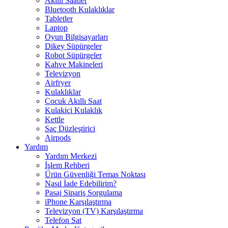
Akıllı Saatler
Bluetooth Kulaklıklar
Tabletler
Laptop
Oyun Bilgisayarları
Dikey Süpürgeler
Robot Süpürgeler
Kahve Makineleri
Televizyon
Airfryer
Kulaklıklar
Çocuk Akıllı Saat
Kulakiçi Kulaklık
Kettle
Saç Düzleştirici
Airpods
Yardım
Yardım Merkezi
İşlem Rehberi
Ürün Güvenliği Temas Noktası
Nasıl İade Edebilirim?
Pasaj Sipariş Sorgulama
iPhone Karşılaştırma
Televizyon (TV) Karşılaştırma
Telefon Sat