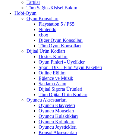
Tartılar
Tüm Sağlık-Kişisel Bakım
Hobi-Oyun
Oyun Konsolları
Playstation 5 / PS5
Nintendo
xbox
Diğer Oyun Konsolları
Tüm Oyun Konsolları
Dijital Ürün Kodları
Destek Kartları
Oyun Pinleri - Üyelikler
Spor - Dizi - Film Yayın Paketleri
Online Eğitim
Eğlence ve Müzik
Saklama Alanı
Dijital Sigorta Ürünleri
Tüm Dijital Ürün Kodları
Oyuncu Aksesuarları
Oyuncu Klavyeleri
Oyuncu Mouseları
Oyuncu Kulaklıkları
Oyuncu Koltukları
Oyuncu Joystickleri
Konsol Aksesuarları