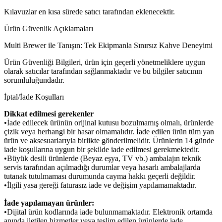
Kılavuzlar en kısa sürede satıcı tarafından eklenecektir.
Ürün Güvenlik Açıklamaları
Multi Brewer ile Tanışın: Tek Ekipmanla Sınırsız Kahve Deneyimi
Ürün Güvenliği Bilgileri, ürün için geçerli yönetmeliklere uygun
olarak satıcılar tarafından sağlanmaktadır ve bu bilgiler satıcının
sorumluluğundadır.
İptal/İade Koşulları
Dikkat edilmesi gerekenler
•İade edilecek ürünün orijinal kutusu bozulmamış olmalı, ürünlerde
çizik veya herhangi bir hasar olmamalıdır. İade edilen ürün tüm yan
ürün ve aksesuarlarıyla birlikte gönderilmelidir. Ürünlerin 14 günde
iade koşullarına uygun bir şekilde iade edilmesi gerekmektedir.
•Büyük desili ürünlerde (Beyaz eşya, TV vb.) ambalajın teknik
servis tarafından açılmadığı durumlar veya hasarlı ambalajlarda
tutanak tutulmaması durumunda cayma hakkı geçerli değildir.
•İlgili yasa gereği faturasız iade ve değişim yapılamamaktadır.
İade yapılamayan ürünler:
•Dijital ürün kodlarında iade bulunmamaktadır. Elektronik ortamda
anında iletilen hizmetler veya teslim edilen ürünlerde iade