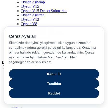
Dyson Airwrap
Dyson V15
Dyson V15 Detect Submarine
Dyson Airstrait
Dyson V12
Dyson V8
Samsung Galaxy S25
Samsung Galaxy S25 Ultra
PS5 / Playstation 5
PS4 / Playstation 4
Nintendo Switch
Xbox Series S
Xbox Series X
Dil
Türkçe
English
عربى
русский