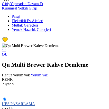
Giriş Yapmadan Devam Et
Kurumsal Yetkili Girişi
Pasaj
Elektrikli Ev Aletleri
Mutfak Gereçleri
Yemek Hazırlık Gereçleri
"
"
QU
Qu Multi Brewer Kahve Demleme
Henüz yorum yok
Yorum Yaz
RENK
HES PAZARLAMA
TL