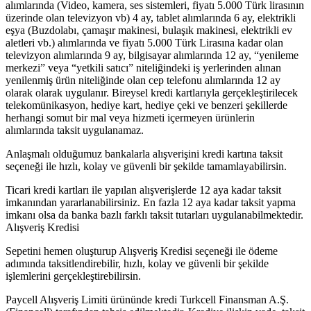
alımlarında (Video, kamera, ses sistemleri, fiyatı 5.000 Türk lirasının
üzerinde olan televizyon vb) 4 ay, tablet alımlarında 6 ay, elektrikli
eşya (Buzdolabı, çamaşır makinesi, bulaşık makinesi, elektrikli ev
aletleri vb.) alımlarında ve fiyatı 5.000 Türk Lirasına kadar olan
televizyon alımlarında 9 ay, bilgisayar alımlarında 12 ay, “yenileme
merkezi” veya “yetkili satıcı” niteliğindeki iş yerlerinden alınan
yenilenmiş ürün niteliğinde olan cep telefonu alımlarında 12 ay
olarak olarak uygulanır. Bireysel kredi kartlarıyla gerçekleştirilecek
telekomünikasyon, hediye kart, hediye çeki ve benzeri şekillerde
herhangi somut bir mal veya hizmeti içermeyen ürünlerin
alımlarında taksit uygulanamaz.
Anlaşmalı olduğumuz bankalarla alışverişini kredi kartına taksit
seçeneği ile hızlı, kolay ve güvenli bir şekilde tamamlayabilirsin.
Ticari kredi kartları ile yapılan alışverişlerde 12 aya kadar taksit
imkanından yararlanabilirsiniz. En fazla 12 aya kadar taksit yapma
imkanı olsa da banka bazlı farklı taksit tutarları uygulanabilmektedir.
Alışveriş Kredisi
Sepetini hemen oluşturup Alışveriş Kredisi seçeneği ile ödeme
adımında taksitlendirebilir, hızlı, kolay ve güvenli bir şekilde
işlemlerini gerçekleştirebilirsin.
Paycell Alışveriş Limiti ürününde kredi Turkcell Finansman A.Ş.