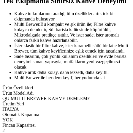
Tek Ekipmanla Sınırsız Kahve Deneyimi
Kahve tutkunlarının aradığı tüm özellikler artık tek bir
ekipmanda buluşuyor.
Multi Brewer.Bu kompakt ve şık ürün ile; Filtre kahve
kolayca demlenir, Süt barista kalitesinde köpürtülür,
Mikrodalgada pratikçe ısıtılır, Ve ister sade, ister aromalı
onlarca farklı kahve hazırlanabilir.
İster klasik bir filtre kahve, ister karamelli sütlü bir latte Multi
Brewer, tüm kahve keyiflerinize eşlik etmek için tasarlandı.
Sade tasarımı, çok yönlü kullanım özellikleri ve evde barista
deneyimi sunan yapısıyla, mutfakların yeni vazgeçilmezi
olacak.
Kahve artık daha kolay, daha lezzetli, daha keyifli.
Multi Brewer ile her dem keyif, her yudumda tat.
Ürün Özellikleri
Ürün Model Adı
QU MULTİ BREWER KAHVE DEMLEME
Üretim Yeri
İTALYA
Otomatik Kapanma
YOK
Fincan Kapasitesi
2