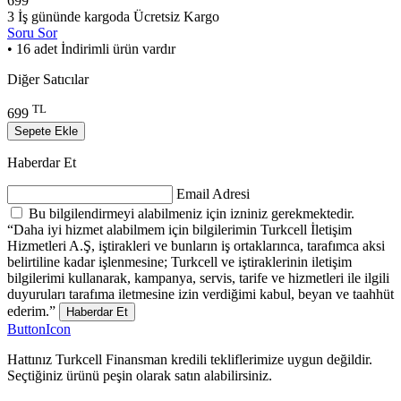
699
3 İş gününde kargoda
Ücretsiz Kargo
Soru Sor
• 16 adet İndirimli ürün vardır
Diğer Satıcılar
TL
699
Sepete Ekle
Haberdar Et
Email Adresi
Bu bilgilendirmeyi alabilmeniz için izniniz gerekmektedir.
“Daha iyi hizmet alabilmem için bilgilerimin Turkcell İletişim
Hizmetleri A.Ş, iştirakleri ve bunların iş ortaklarınca, tarafımca aksi
belirtiline kadar işlenmesine; Turkcell ve iştiraklerinin iletişim
bilgilerimi kullanarak, kampanya, servis, tarife ve hizmetleri ile ilgili
duyuruları tarafıma iletmesine izin verdiğimi kabul, beyan ve taahhüt
ederim.”
Haberdar Et
ButtonIcon
Hattınız Turkcell Finansman kredili tekliflerimize uygun değildir.
Seçtiğiniz ürünü peşin olarak satın alabilirsiniz.