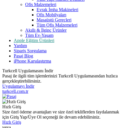
Ofis Malzemeleri
Evrak İmha Makineleri
Ofis Mobilyaları
Masaüstü Gereçleri
Tüm Ofis Malzemeleri
Akıllı & İlginç Ürünler
Tüm Ev-Yaşam
Apple Eğitim Ürünleri
Yardım
Sipariş Sorgulama
Pasaj Blog
iPhone Karşılaştırma
Turkcell Uygulamasını İndir
Pasaj ile ilgili tüm işlemlerinizi Turkcell Uygulamasından hızlıca
gerçekleştirebilirsiniz.
Uygulamayı İndir
turkcell.com.tr
Hızlı Giriş
Size özel ödeme avantajları ve size özel tekliflerden faydalanmak
için Giriş Yap/Üye Ol seçeneği ile devam edebilirsiniz.
Hızlı Giriş
veya