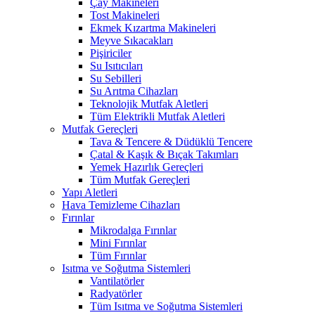
Çay Makineleri
Tost Makineleri
Ekmek Kızartma Makineleri
Meyve Sıkacakları
Pişiriciler
Su Isıtıcıları
Su Sebilleri
Su Arıtma Cihazları
Teknolojik Mutfak Aletleri
Tüm Elektrikli Mutfak Aletleri
Mutfak Gereçleri
Tava & Tencere & Düdüklü Tencere
Çatal & Kaşık & Bıçak Takımları
Yemek Hazırlık Gereçleri
Tüm Mutfak Gereçleri
Yapı Aletleri
Hava Temizleme Cihazları
Fırınlar
Mikrodalga Fırınlar
Mini Fırınlar
Tüm Fırınlar
Isıtma ve Soğutma Sistemleri
Vantilatörler
Radyatörler
Tüm Isıtma ve Soğutma Sistemleri