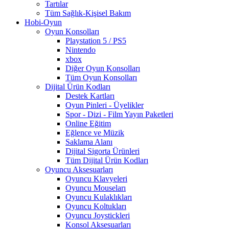
Tartılar
Tüm Sağlık-Kişisel Bakım
Hobi-Oyun
Oyun Konsolları
Playstation 5 / PS5
Nintendo
xbox
Diğer Oyun Konsolları
Tüm Oyun Konsolları
Dijital Ürün Kodları
Destek Kartları
Oyun Pinleri - Üyelikler
Spor - Dizi - Film Yayın Paketleri
Online Eğitim
Eğlence ve Müzik
Saklama Alanı
Dijital Sigorta Ürünleri
Tüm Dijital Ürün Kodları
Oyuncu Aksesuarları
Oyuncu Klavyeleri
Oyuncu Mouseları
Oyuncu Kulaklıkları
Oyuncu Koltukları
Oyuncu Joystickleri
Konsol Aksesuarları