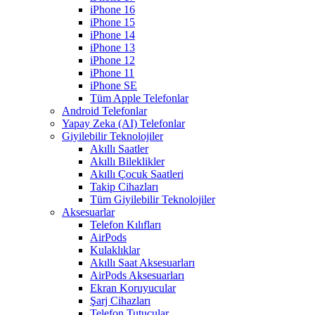
iPhone 16
iPhone 15
iPhone 14
iPhone 13
iPhone 12
iPhone 11
iPhone SE
Tüm Apple Telefonlar
Android Telefonlar
Yapay Zeka (AI) Telefonlar
Giyilebilir Teknolojiler
Akıllı Saatler
Akıllı Bileklikler
Akıllı Çocuk Saatleri
Takip Cihazları
Tüm Giyilebilir Teknolojiler
Aksesuarlar
Telefon Kılıfları
AirPods
Kulaklıklar
Akıllı Saat Aksesuarları
AirPods Aksesuarları
Ekran Koruyucular
Şarj Cihazları
Telefon Tutucular