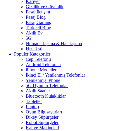
Kariyer
Gizlilik ve Güvenlik
Pasaj İletişim
Pasaj Blog
Pasaj Gaming
Turkcell Blog
Akıllı Ev
5G
Numara Taşıma & Hat Taşıma
Hız Testi
Popüler Kategoriler
Cep Telefonu
Android Telefonlar
iPhone Modelleri
İkinci El / Yenilenmiş Telefonlar
Yenilenmiş iPhone
5G Uyumlu Telefonlar
Akıllı Saatler
Bluetooth Kulaklıklar
Tabletler
Laptop
Oyun Bilgisayarları
Dikey Süpürgeler
Robot Süpürgeler
Kahve Makineleri