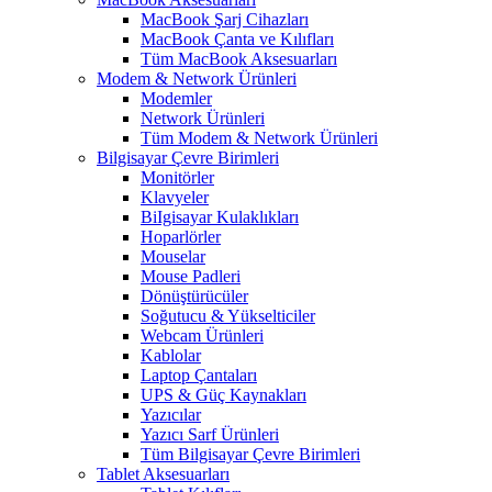
MacBook Şarj Cihazları
MacBook Çanta ve Kılıfları
Tüm MacBook Aksesuarları
Modem & Network Ürünleri
Modemler
Network Ürünleri
Tüm Modem & Network Ürünleri
Bilgisayar Çevre Birimleri
Monitörler
Klavyeler
BiIgisayar Kulaklıkları
Hoparlörler
Mouselar
Mouse Padleri
Dönüştürücüler
Soğutucu & Yükselticiler
Webcam Ürünleri
Kablolar
Laptop Çantaları
UPS & Güç Kaynakları
Yazıcılar
Yazıcı Sarf Ürünleri
Tüm Bilgisayar Çevre Birimleri
Tablet Aksesuarları