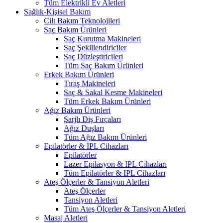
Tüm Elektrikli Ev Aletleri
Sağlık-Kişisel Bakım
Cilt Bakım Teknolojileri
Saç Bakım Ürünleri
Saç Kurutma Makineleri
Saç Şekillendiriciler
Saç Düzleştiricileri
Tüm Saç Bakım Ürünleri
Erkek Bakım Ürünleri
Tıraş Makineleri
Saç & Sakal Kesme Makineleri
Tüm Erkek Bakım Ürünleri
Ağız Bakım Ürünleri
Şarjlı Diş Fırçaları
Ağız Duşları
Tüm Ağız Bakım Ürünleri
Epilatörler & IPL Cihazları
Epilatörler
Lazer Epilasyon & IPL Cihazları
Tüm Epilatörler & IPL Cihazları
Ateş Ölçerler & Tansiyon Aletleri
Ateş Ölçerler
Tansiyon Aletleri
Tüm Ateş Ölçerler & Tansiyon Aletleri
Masaj Aletleri