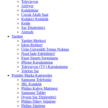
Televizyon
Airfryer
Kulaklıklar
Çocuk Akıllı Saat
Kulakiçi Kulaklık
Kettle
Saç Düzleştirici
Airpods
Yardım
Yardım Merkezi
İşlem Rehberi
Ürün Güvenliği Temas Noktası
Nasıl İade Edebilirim?
Pasaj Sipariş Sorgulama
iPhone Karşılaştırma
Televizyon (TV) Karşılaştırma
Telefon Sat
Popüler Marka Kategoriler
Samsung Telefonlar
JBL Kulaklık
Philips Kahve Makinesi
Samsung Tablet
Dyson Saç Düzleştirici
Philips Dikey Süpürge
Philips Süpürge