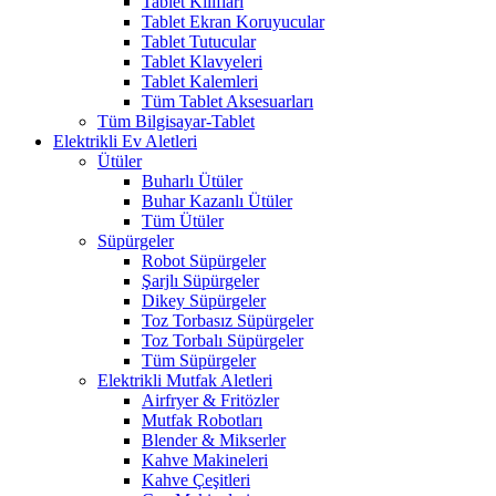
Tablet Kılıfları
Tablet Ekran Koruyucular
Tablet Tutucular
Tablet Klavyeleri
Tablet Kalemleri
Tüm Tablet Aksesuarları
Tüm Bilgisayar-Tablet
Elektrikli Ev Aletleri
Ütüler
Buharlı Ütüler
Buhar Kazanlı Ütüler
Tüm Ütüler
Süpürgeler
Robot Süpürgeler
Şarjlı Süpürgeler
Dikey Süpürgeler
Toz Torbasız Süpürgeler
Toz Torbalı Süpürgeler
Tüm Süpürgeler
Elektrikli Mutfak Aletleri
Airfryer & Fritözler
Mutfak Robotları
Blender & Mikserler
Kahve Makineleri
Kahve Çeşitleri