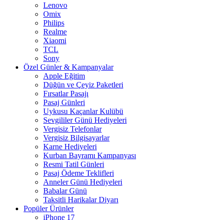
Lenovo
Omix
Philips
Realme
Xiaomi
TCL
Sony
Özel Günler & Kampanyalar
Apple Eğitim
Düğün ve Çeyiz Paketleri
Fırsatlar Pasajı
Pasaj Günleri
Uykusu Kaçanlar Kulübü
Sevgililer Günü Hediyeleri
Vergisiz Telefonlar
Vergisiz Bilgisayarlar
Karne Hediyeleri
Kurban Bayramı Kampanyası
Resmi Tatil Günleri
Pasaj Ödeme Teklifleri
Anneler Günü Hediyeleri
Babalar Günü
Taksitli Harikalar Diyarı
Popüler Ürünler
iPhone 17