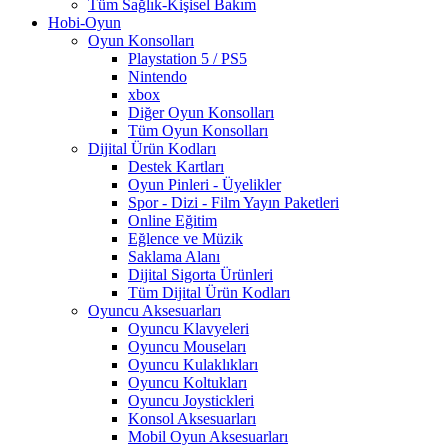
Tüm Sağlık-Kişisel Bakım
Hobi-Oyun
Oyun Konsolları
Playstation 5 / PS5
Nintendo
xbox
Diğer Oyun Konsolları
Tüm Oyun Konsolları
Dijital Ürün Kodları
Destek Kartları
Oyun Pinleri - Üyelikler
Spor - Dizi - Film Yayın Paketleri
Online Eğitim
Eğlence ve Müzik
Saklama Alanı
Dijital Sigorta Ürünleri
Tüm Dijital Ürün Kodları
Oyuncu Aksesuarları
Oyuncu Klavyeleri
Oyuncu Mouseları
Oyuncu Kulaklıkları
Oyuncu Koltukları
Oyuncu Joystickleri
Konsol Aksesuarları
Mobil Oyun Aksesuarları