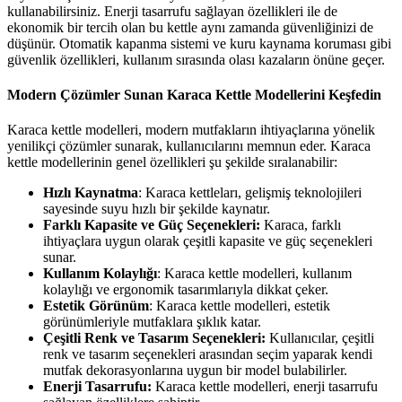
kullanabilirsiniz. Enerji tasarrufu sağlayan özellikleri ile de
ekonomik bir tercih olan bu kettle aynı zamanda güvenliğinizi de
düşünür. Otomatik kapanma sistemi ve kuru kaynama koruması gibi
güvenlik özellikleri, kullanım sırasında olası kazaların önüne geçer.
Modern Çözümler Sunan Karaca Kettle Modellerini Keşfedin
Karaca kettle modelleri, modern mutfakların ihtiyaçlarına yönelik
yenilikçi çözümler sunarak, kullanıcılarını memnun eder. Karaca
kettle modellerinin genel özellikleri şu şekilde sıralanabilir:
Hızlı Kaynatma
: Karaca kettleları, gelişmiş teknolojileri
sayesinde suyu hızlı bir şekilde kaynatır.
Farklı Kapasite ve Güç Seçenekleri:
Karaca, farklı
ihtiyaçlara uygun olarak çeşitli kapasite ve güç seçenekleri
sunar.
Kullanım Kolaylığı
: Karaca kettle modelleri, kullanım
kolaylığı ve ergonomik tasarımlarıyla dikkat çeker.
Estetik Görünüm
: Karaca kettle modelleri, estetik
görünümleriyle mutfaklara şıklık katar.
Çeşitli Renk ve Tasarım Seçenekleri:
Kullanıcılar, çeşitli
renk ve tasarım seçenekleri arasından seçim yaparak kendi
mutfak dekorasyonlarına uygun bir model bulabilirler.
Enerji Tasarrufu:
Karaca kettle modelleri, enerji tasarrufu