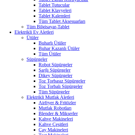
Tablet Tutucular
Tablet Klavyeleri
Tablet Kalemleri
Tüm Tablet Aksesuarları
Tüm Bilgisayar-Tablet
Elektrikli Ev Aletleri
Ütüler
Buharlı Ütüler
Buhar Kazanlı Ütüler
Tüm Ütüler
Süpürgeler
Robot Süpürgeler
Şarjlı Süpürgeler
Dikey Süpürgeler
Toz Torbasız Süpürgeler
Toz Torbalı Süpürgeler
Tüm Süpürgeler
Elektrikli Mutfak Aletleri
Airfryer & Fritözler
Mutfak Robotları
Blender & Mikserler
Kahve Makineleri
Kahve Çeşitleri
Çay Makineleri