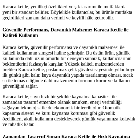
Karaca kettle, yenilikçi özellikleri ve şık tasarımı ile mutfaklarda
yeni bir standart belirler. Böylelikle kullanıcılar, bu ürünle mutfakta
geçirdikleri zamanı daha verimli ve keyifli hâle getirebilir.
Güvenilir Performans, Dayanıklı Malzeme: Karaca Kettle ile
Kaliteli Kullanım
Karaca kettle, güvenilir performansı ve dayanıklı malzemesi ile
kaliteli kullanımın simgesi haline gelmiştir. Bu üstün ürün, günlük
kullanımda dahi uzun ömürlü bir deneyim sunarak, kullanıcılarının
beklentilerini fazlasıyla karşılar. Yüksek kaliteli malzemelerden
üretilen Karaca kettle, paslanmaz çelik gövdesi sayesinde yıllar boyu
ilk günkü gibi kalır. Isıya dayanıklı yapıda tasarlanmış olması, sıcak
su ile temas ettiğinde dahi malzemenin formunu korur ve kullanıcı
güvenliğini sağlar.
Karaca kettle, suyu hızlı bir şekilde kaynatma kapasitesi ile
zamandan tasarruf etmenize olanak tanırken, enerji verimliliği
sağlayan teknolojisi ile de ekonomik bir tercih olur. Otomatik
kapanma sistemi ve kuru kaynama koruması gibi güvenlik
özellikleri, akıllı kullanımı destekleyerek günlük yaşamınıza kolaylık
ve rahatlık katar.
Zamandan Tasarruf Sunan Karaca Kettle ile Hızlı Kaynatma