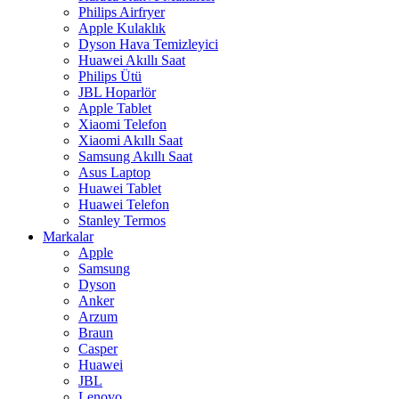
Philips Airfryer
Apple Kulaklık
Dyson Hava Temizleyici
Huawei Akıllı Saat
Philips Ütü
JBL Hoparlör
Apple Tablet
Xiaomi Telefon
Xiaomi Akıllı Saat
Samsung Akıllı Saat
Asus Laptop
Huawei Tablet
Huawei Telefon
Stanley Termos
Markalar
Apple
Samsung
Dyson
Anker
Arzum
Braun
Casper
Huawei
JBL
Lenovo