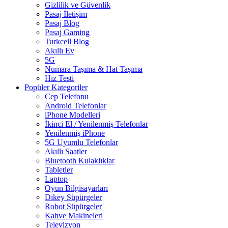
Gizlilik ve Güvenlik
Pasaj İletişim
Pasaj Blog
Pasaj Gaming
Turkcell Blog
Akıllı Ev
5G
Numara Taşıma & Hat Taşıma
Hız Testi
Popüler Kategoriler
Cep Telefonu
Android Telefonlar
iPhone Modelleri
İkinci El / Yenilenmiş Telefonlar
Yenilenmiş iPhone
5G Uyumlu Telefonlar
Akıllı Saatler
Bluetooth Kulaklıklar
Tabletler
Laptop
Oyun Bilgisayarları
Dikey Süpürgeler
Robot Süpürgeler
Kahve Makineleri
Televizyon