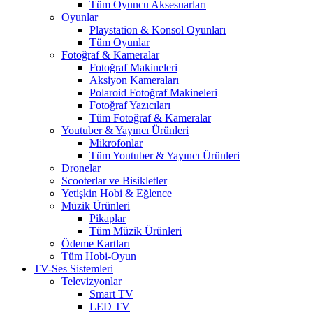
Tüm Oyuncu Aksesuarları
Oyunlar
Playstation & Konsol Oyunları
Tüm Oyunlar
Fotoğraf & Kameralar
Fotoğraf Makineleri
Aksiyon Kameraları
Polaroid Fotoğraf Makineleri
Fotoğraf Yazıcıları
Tüm Fotoğraf & Kameralar
Youtuber & Yayıncı Ürünleri
Mikrofonlar
Tüm Youtuber & Yayıncı Ürünleri
Dronelar
Scooterlar ve Bisikletler
Yetişkin Hobi & Eğlence
Müzik Ürünleri
Pikaplar
Tüm Müzik Ürünleri
Ödeme Kartları
Tüm Hobi-Oyun
TV-Ses Sistemleri
Televizyonlar
Smart TV
LED TV