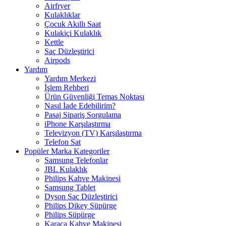
Airfryer
Kulaklıklar
Çocuk Akıllı Saat
Kulakiçi Kulaklık
Kettle
Saç Düzleştirici
Airpods
Yardım
Yardım Merkezi
İşlem Rehberi
Ürün Güvenliği Temas Noktası
Nasıl İade Edebilirim?
Pasaj Sipariş Sorgulama
iPhone Karşılaştırma
Televizyon (TV) Karşılaştırma
Telefon Sat
Popüler Marka Kategoriler
Samsung Telefonlar
JBL Kulaklık
Philips Kahve Makinesi
Samsung Tablet
Dyson Saç Düzleştirici
Philips Dikey Süpürge
Philips Süpürge
Karaca Kahve Makinesi