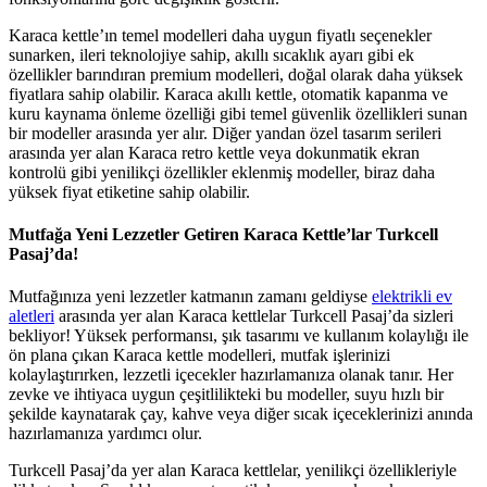
Karaca kettle’ın temel modelleri daha uygun fiyatlı seçenekler
sunarken, ileri teknolojiye sahip, akıllı sıcaklık ayarı gibi ek
özellikler barındıran premium modelleri, doğal olarak daha yüksek
fiyatlara sahip olabilir. Karaca akıllı kettle, otomatik kapanma ve
kuru kaynama önleme özelliği gibi temel güvenlik özellikleri sunan
bir modeller arasında yer alır. Diğer yandan özel tasarım serileri
arasında yer alan Karaca retro kettle veya dokunmatik ekran
kontrolü gibi yenilikçi özellikler eklenmiş modeller, biraz daha
yüksek fiyat etiketine sahip olabilir.
Mutfağa Yeni Lezzetler Getiren Karaca Kettle’lar Turkcell
Pasaj’da!
Mutfağınıza yeni lezzetler katmanın zamanı geldiyse
elektrikli ev
aletleri
arasında yer alan Karaca kettlelar Turkcell Pasaj’da sizleri
bekliyor! Yüksek performansı, şık tasarımı ve kullanım kolaylığı ile
ön plana çıkan Karaca kettle modelleri, mutfak işlerinizi
kolaylaştırırken, lezzetli içecekler hazırlamanıza olanak tanır. Her
zevke ve ihtiyaca uygun çeşitlilikteki bu modeller, suyu hızlı bir
şekilde kaynatarak çay, kahve veya diğer sıcak içeceklerinizi anında
hazırlamanıza yardımcı olur.
Turkcell Pasaj’da yer alan Karaca kettlelar, yenilikçi özellikleriyle