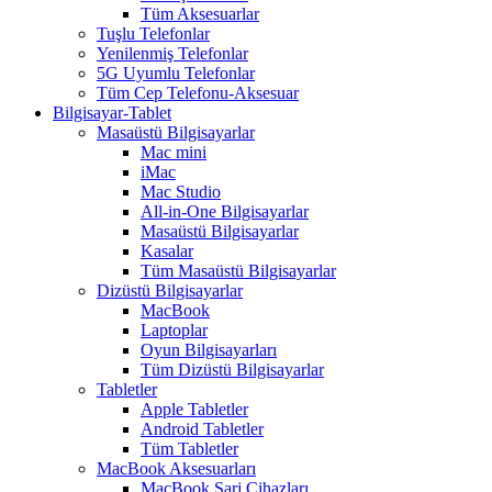
Tüm Aksesuarlar
Tuşlu Telefonlar
Yenilenmiş Telefonlar
5G Uyumlu Telefonlar
Tüm Cep Telefonu-Aksesuar
Bilgisayar-Tablet
Masaüstü Bilgisayarlar
Mac mini
iMac
Mac Studio
All-in-One Bilgisayarlar
Masaüstü Bilgisayarlar
Kasalar
Tüm Masaüstü Bilgisayarlar
Dizüstü Bilgisayarlar
MacBook
Laptoplar
Oyun Bilgisayarları
Tüm Dizüstü Bilgisayarlar
Tabletler
Apple Tabletler
Android Tabletler
Tüm Tabletler
MacBook Aksesuarları
MacBook Şarj Cihazları