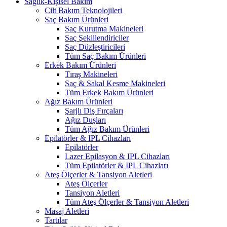
Sağlık-Kişisel Bakım
Cilt Bakım Teknolojileri
Saç Bakım Ürünleri
Saç Kurutma Makineleri
Saç Şekillendiriciler
Saç Düzleştiricileri
Tüm Saç Bakım Ürünleri
Erkek Bakım Ürünleri
Tıraş Makineleri
Saç & Sakal Kesme Makineleri
Tüm Erkek Bakım Ürünleri
Ağız Bakım Ürünleri
Şarjlı Diş Fırçaları
Ağız Duşları
Tüm Ağız Bakım Ürünleri
Epilatörler & IPL Cihazları
Epilatörler
Lazer Epilasyon & IPL Cihazları
Tüm Epilatörler & IPL Cihazları
Ateş Ölçerler & Tansiyon Aletleri
Ateş Ölçerler
Tansiyon Aletleri
Tüm Ateş Ölçerler & Tansiyon Aletleri
Masaj Aletleri
Tartılar