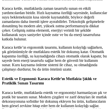
Karaca kettle, mutfaklarda zaman tasarrufu sunan en etkili
yardımcılardan biridir. Hızlı kaynatma özelliği sayesinde, kullanıcılar
suyu beklemeksizin kısa sürede kaynatabilir, böylece değerli
zamanlarını daha önemli işlere ayırabilirler. Teknolojik gelişmelerle
donatılmış bu modern alet, yüksek ısıtma performansıyla dikkat
çeker. Gelişmiş ısıtma elementi, enerjiyi verimli bir şekilde
kullanarak suyu saniyeler içinde ısıtır ve bu da enerji tasarrufuna
katkıda bulunur.
Karaca kettle’ın ergonomik tasarımı, kullanım kolaylığı sağlarken,
şık görünümüyle de mutfaklara estetik bir dokunuş katar. Otomatik
kapanma özelliği, su kaynadığında cihazı otomatik olarak kapatır, bu
sayede hem enerji tasarrufu sağlar hem de güvenli bir kullanım
sunar. Kuru kaynama önleme sistemi ile cihaz, su olmadığında
çalışmayı durdurur, bu da ürün ömrünü uzatır.
Estetik ve Ergonomi: Karaca Kettle’ın Mutfakta Şıklık ve
Pratiklik Sunan Tasarımı
Karaca kettle, mutfaklarda estetik ve ergonomiyi harmanlayan şık ve
pratik bir tasarım sunar. Modern çizgileri ve zarif detayları ile mutfak
dekorasyonuna sofistike bir dokunuş ekleyen bu ürün, kullanıcıların
hem görsel zevkine hitap eder hem de kullanım kolaylığı sağlar.