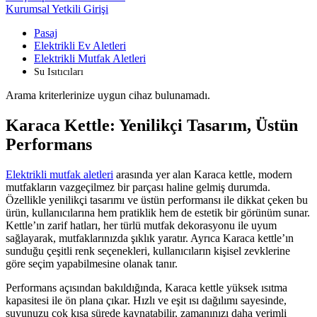
Kurumsal Yetkili Girişi
Pasaj
Elektrikli Ev Aletleri
Elektrikli Mutfak Aletleri
Su Isıtıcıları
Arama kriterlerinize uygun cihaz bulunamadı.
Karaca Kettle: Yenilikçi Tasarım, Üstün
Performans
Elektrikli mutfak aletleri
arasında yer alan Karaca kettle, modern
mutfakların vazgeçilmez bir parçası haline gelmiş durumda.
Özellikle yenilikçi tasarımı ve üstün performansı ile dikkat çeken bu
ürün, kullanıcılarına hem pratiklik hem de estetik bir görünüm sunar.
Kettle’ın zarif hatları, her türlü mutfak dekorasyonu ile uyum
sağlayarak, mutfaklarınızda şıklık yaratır. Ayrıca Karaca kettle’ın
sunduğu çeşitli renk seçenekleri, kullanıcıların kişisel zevklerine
göre seçim yapabilmesine olanak tanır.
Performans açısından bakıldığında, Karaca kettle yüksek ısıtma
kapasitesi ile ön plana çıkar. Hızlı ve eşit ısı dağılımı sayesinde,
suyunuzu çok kısa sürede kaynatabilir, zamanınızı daha verimli