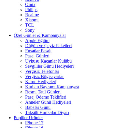
Omix
Philips
Realme
Xiaomi
TCL
Sony
Özel Günler & Kampanyalar
Apple Eğitim
Düğün ve Çeyiz Paketleri
Fırsatlar Pasajı
Pasaj Günleri
Uykusu Kaçanlar Kulübü
Sevgililer Günü Hediyeleri
Vergisiz Telefonlar
Vergisiz Bilgisayarlar
Karne Hediyeleri
Kurban Bayramı Kampanyası
Resmi Tatil Günleri
Pasaj Ödeme Teklifleri
Anneler Günü Hediyeleri
Babalar Günü
Taksitli Harikalar Diyarı
Popüler Ürünler
iPhone 17
iPhone 16