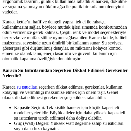
Ergonomik tasarımı, günlük kullanımda rahatlık sunarken, dökülme
ve sıçrama yapmayan döküm ağzı ile pratik bir kullanım deneyimi
vadeder.
Karaca kettle’ın hafif ve dengeli yapısı, tek el ile rahatça
kullanılmasını sağlar, böylece mutfak işleri sırasında konforunuzdan
ödün vermenize gerek kalmaz. Çeşitli renk ve model seçenekleriyle
her zevke ve mutfak stiline uyum sağlayabilen Karaca kettle, kaliteli
malzemesi sayesinde uzun ömürlü bir kullanım sunar. Su seviyesi
göstergesi gibi düşünülmüş detaylar, su miktarını kolayca kontrol
etmenize olanak tanır, enerji tasarrufu ve güvenli kullanım için
otomatik kapanma özelliğiyle donatılmıştır.
Karaca Su Isıtıcılarından Seçerken Dikkat Edilmesi Gerekenler
Nelerdir?
Karaca
su ısıtıcılar
ı seçerken dikkat edilmesi gerekenler, kullanım
kolaylığı ve verimliliği maksimize etmek için önem taşır. Genel
olarak dikkat edilmesi gerekenler şu şekilde sıralanabilir:
Kapasite Seçimi: Tek kişilik haneler için küçük kapasiteli
modeller yeterlidir. Büyük aileler için daha yüksek kapasiteli
su ısıtıcıların tercih edilmesi daha doğru olabilir.
Güç (Watt) Değeri: Yüksek watt değerine sahip su ısıtıcıları
suyu daha hızlı kaynatır.