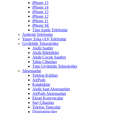
iPhone 15
iPhone 14
iPhone 13
iPhone 12
iPhone 11
iPhone SE
Tüm Apple Telefonlar
Android Telefonlar
Yapay Zeka (AI) Telefonlar
Giyilebilir Teknolojiler
Akıllı Saatler
Akıllı Bileklikler
Akıllı Çocuk Saatleri
Takip Cihazları
Tüm Giyilebilir Teknolojiler
Aksesuarlar
Telefon Kılıfları
AirPods
Kulaklıklar
Akıllı Saat Aksesuarları
AirPods Aksesuarları
Ekran Koruyucular
Şarj Cihazları
Telefon Tutucular
Dönüştürücüler