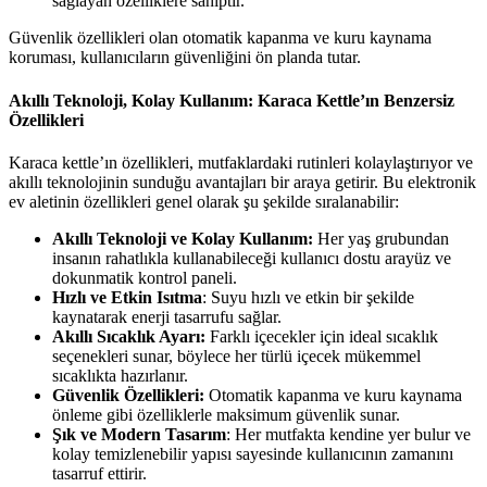
sağlayan özelliklere sahiptir.
Güvenlik özellikleri olan otomatik kapanma ve kuru kaynama
koruması, kullanıcıların güvenliğini ön planda tutar.
Akıllı Teknoloji, Kolay Kullanım: Karaca Kettle’ın Benzersiz
Özellikleri
Karaca kettle’ın özellikleri, mutfaklardaki rutinleri kolaylaştırıyor ve
akıllı teknolojinin sunduğu avantajları bir araya getirir. Bu elektronik
ev aletinin özellikleri genel olarak şu şekilde sıralanabilir:
Akıllı Teknoloji ve Kolay Kullanım:
Her yaş grubundan
insanın rahatlıkla kullanabileceği kullanıcı dostu arayüz ve
dokunmatik kontrol paneli.
Hızlı ve Etkin Isıtma
: Suyu hızlı ve etkin bir şekilde
kaynatarak enerji tasarrufu sağlar.
Akıllı Sıcaklık Ayarı:
Farklı içecekler için ideal sıcaklık
seçenekleri sunar, böylece her türlü içecek mükemmel
sıcaklıkta hazırlanır.
Güvenlik Özellikleri:
Otomatik kapanma ve kuru kaynama
önleme gibi özelliklerle maksimum güvenlik sunar.
Şık ve Modern Tasarım
: Her mutfakta kendine yer bulur ve
kolay temizlenebilir yapısı sayesinde kullanıcının zamanını
tasarruf ettirir.