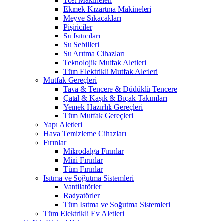
Tost Makineleri
Ekmek Kızartma Makineleri
Meyve Sıkacakları
Pişiriciler
Su Isıtıcıları
Su Sebilleri
Su Arıtma Cihazları
Teknolojik Mutfak Aletleri
Tüm Elektrikli Mutfak Aletleri
Mutfak Gereçleri
Tava & Tencere & Düdüklü Tencere
Çatal & Kaşık & Bıçak Takımları
Yemek Hazırlık Gereçleri
Tüm Mutfak Gereçleri
Yapı Aletleri
Hava Temizleme Cihazları
Fırınlar
Mikrodalga Fırınlar
Mini Fırınlar
Tüm Fırınlar
Isıtma ve Soğutma Sistemleri
Vantilatörler
Radyatörler
Tüm Isıtma ve Soğutma Sistemleri
Tüm Elektrikli Ev Aletleri