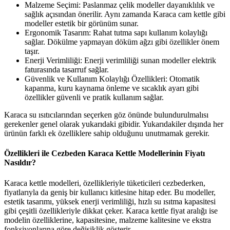
Malzeme Seçimi: Paslanmaz çelik modeller dayanıklılık ve
sağlık açısından önerilir. Aynı zamanda Karaca cam kettle gibi
modeller estetik bir görünüm sunar.
Ergonomik Tasarım: Rahat tutma sapı kullanım kolaylığı
sağlar. Dökülme yapmayan döküm ağzı gibi özellikler önem
taşır.
Enerji Verimliliği: Enerji verimliliği sunan modeller elektrik
faturasında tasarruf sağlar.
Güvenlik ve Kullanım Kolaylığı Özellikleri: Otomatik
kapanma, kuru kaynama önleme ve sıcaklık ayarı gibi
özellikler güvenli ve pratik kullanım sağlar.
Karaca su ısıtıcılarından seçerken göz önünde bulundurulmalısı
gerekenler genel olarak yukarıdaki gibidir. Yukarıdakiler dışında her
ürünün farklı ek özelliklere sahip olduğunu unutmamak gerekir.
Özellikleri ile Cezbeden Karaca Kettle Modellerinin Fiyatı
Nasıldır?
Karaca kettle modelleri, özellikleriyle tüketicileri cezbederken,
fiyatlarıyla da geniş bir kullanıcı kitlesine hitap eder. Bu modeller,
estetik tasarımı, yüksek enerji verimliliği, hızlı su ısıtma kapasitesi
gibi çeşitli özellikleriyle dikkat çeker. Karaca kettle fiyat aralığı ise
modelin özelliklerine, kapasitesine, malzeme kalitesine ve ekstra
fonksiyonlarına göre değişiklik gösterir.