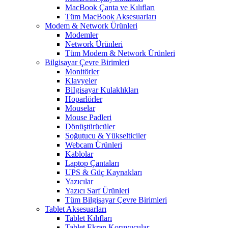
MacBook Çanta ve Kılıfları
Tüm MacBook Aksesuarları
Modem & Network Ürünleri
Modemler
Network Ürünleri
Tüm Modem & Network Ürünleri
Bilgisayar Çevre Birimleri
Monitörler
Klavyeler
BiIgisayar Kulaklıkları
Hoparlörler
Mouselar
Mouse Padleri
Dönüştürücüler
Soğutucu & Yükselticiler
Webcam Ürünleri
Kablolar
Laptop Çantaları
UPS & Güç Kaynakları
Yazıcılar
Yazıcı Sarf Ürünleri
Tüm Bilgisayar Çevre Birimleri
Tablet Aksesuarları
Tablet Kılıfları
Tablet Ekran Koruyucular