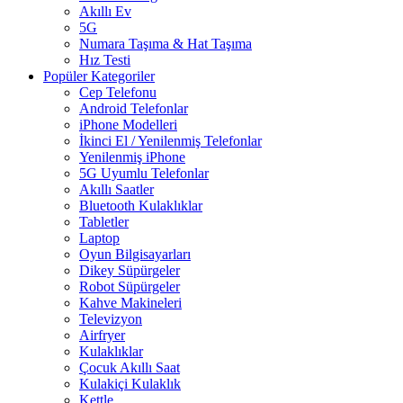
Akıllı Ev
5G
Numara Taşıma & Hat Taşıma
Hız Testi
Popüler Kategoriler
Cep Telefonu
Android Telefonlar
iPhone Modelleri
İkinci El / Yenilenmiş Telefonlar
Yenilenmiş iPhone
5G Uyumlu Telefonlar
Akıllı Saatler
Bluetooth Kulaklıklar
Tabletler
Laptop
Oyun Bilgisayarları
Dikey Süpürgeler
Robot Süpürgeler
Kahve Makineleri
Televizyon
Airfryer
Kulaklıklar
Çocuk Akıllı Saat
Kulakiçi Kulaklık
Kettle