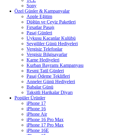
TCL
Sony
Özel Günler & Kampanyalar
Apple Eğitim
Düğün ve Çeyiz Paketleri
Fırsatlar Pasajı
Pasaj Günleri
Uykusu Kaçanlar Kulübü
Sevgililer Günü Hediyeleri
Vergisiz Telefonlar
Vergisiz Bilgisayarlar
Karne Hediyeleri
Kurban Bayramı Kampanyası
Resmi Tatil Günleri
Pasaj Ödeme Teklifleri
Anneler Günü Hediyeleri
Babalar Günü
Taksitli Harikalar Diyarı
Popüler Ürünler
iPhone 17
iPhone 16
iPhone Air
iPhone 16 Pro Max
iPhone 17 Pro Max
iPhone 16E