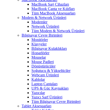
MacBook Şarj Cihazları
MacBook Çanta ve Kılıfları
Tüm MacBook Aksesuarları
Modem & Network Ürünleri
Modemler
Network Ürünleri
Tüm Modem & Network Ürünleri
Bilgisayar Çevre Birimleri
Monitörler
Klavyeler
BiIgisayar Kulaklıkları
Hoparlörler
Mouselar
Mouse Padleri
Dönüştürücüler
Soğutucu & Yükselticiler
Webcam Ürünleri
Kablolar
Laptop Çantaları
UPS & Güç Kaynakları
Yazıcılar
Yazıcı Sarf Ürünleri
Tüm Bilgisayar Çevre Birimleri
Tablet Aksesuarları