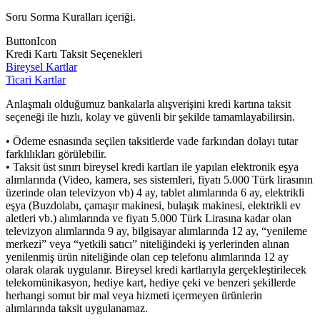
Soru Sorma Kuralları içeriği.
ButtonIcon
Kredi Kartı Taksit Seçenekleri
Bireysel Kartlar
Ticari Kartlar
Anlaşmalı olduğumuz bankalarla alışverişini kredi kartına taksit
seçeneği ile hızlı, kolay ve güvenli bir şekilde tamamlayabilirsin.
• Ödeme esnasında seçilen taksitlerde vade farkından dolayı tutar
farklılıkları görülebilir.
• Taksit üst sınırı bireysel kredi kartları ile yapılan elektronik eşya
alımlarında (Video, kamera, ses sistemleri, fiyatı 5.000 Türk lirasının
üzerinde olan televizyon vb) 4 ay, tablet alımlarında 6 ay, elektrikli
eşya (Buzdolabı, çamaşır makinesi, bulaşık makinesi, elektrikli ev
aletleri vb.) alımlarında ve fiyatı 5.000 Türk Lirasına kadar olan
televizyon alımlarında 9 ay, bilgisayar alımlarında 12 ay, “yenileme
merkezi” veya “yetkili satıcı” niteliğindeki iş yerlerinden alınan
yenilenmiş ürün niteliğinde olan cep telefonu alımlarında 12 ay
olarak olarak uygulanır. Bireysel kredi kartlarıyla gerçekleştirilecek
telekomünikasyon, hediye kart, hediye çeki ve benzeri şekillerde
herhangi somut bir mal veya hizmeti içermeyen ürünlerin
alımlarında taksit uygulanamaz.