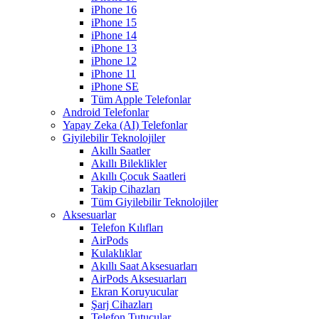
iPhone 16
iPhone 15
iPhone 14
iPhone 13
iPhone 12
iPhone 11
iPhone SE
Tüm Apple Telefonlar
Android Telefonlar
Yapay Zeka (AI) Telefonlar
Giyilebilir Teknolojiler
Akıllı Saatler
Akıllı Bileklikler
Akıllı Çocuk Saatleri
Takip Cihazları
Tüm Giyilebilir Teknolojiler
Aksesuarlar
Telefon Kılıfları
AirPods
Kulaklıklar
Akıllı Saat Aksesuarları
AirPods Aksesuarları
Ekran Koruyucular
Şarj Cihazları
Telefon Tutucular