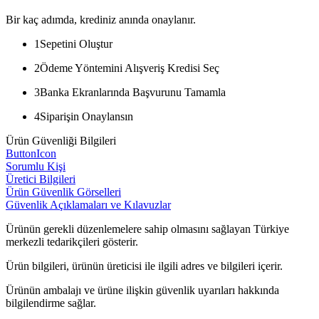
Bir kaç adımda, krediniz anında onaylanır.
1
Sepetini Oluştur
2
Ödeme Yöntemini Alışveriş Kredisi Seç
3
Banka Ekranlarında Başvurunu Tamamla
4
Siparişin Onaylansın
Ürün Güvenliği Bilgileri
ButtonIcon
Sorumlu Kişi
Üretici Bilgileri
Ürün Güvenlik Görselleri
Güvenlik Açıklamaları ve Kılavuzlar
Ürünün gerekli düzenlemelere sahip olmasını sağlayan Türkiye
merkezli tedarikçileri gösterir.
Ürün bilgileri, ürünün üreticisi ile ilgili adres ve bilgileri içerir.
Ürünün ambalajı ve ürüne ilişkin güvenlik uyarıları hakkında
bilgilendirme sağlar.