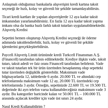
Anlaşmalı olduğumuz bankalarla alışverişini kredi kartına taksit
seçeneği ile hızlı, kolay ve güvenli bir şekilde tamamlayabilirsin.
Ticari kredi kartları ile yapılan alışverişlerde 12 aya kadar taksit
imkanından yararlanabilirsiniz. En fazla 12 aya kadar taksit yapma
imkanı olsa da banka bazlı farklı taksit tutarları uygulanabilmektedir.
Alışveriş Kredisi
Sepetini hemen oluşturup Alışveriş Kredisi seçeneği ile ödeme
adımında taksitlendirebilir, hızlı, kolay ve güvenli bir şekilde
işlemlerini gerçekleştirebilirsin.
Paycell Alışveriş Limiti ürününde kredi Turkcell Finansman A.Ş.
(Financell) tarafından tahsis edilmektedir. Krediye ilişkin vade, taksit
tutarı, taksit adedi ve faiz oranı Financell tarafından belirlenir. Vade
ve taksit tutarları tek bir ürün üzerinden hesaplanmış olup sepetteki
tutar üzerinden değişiklik gösterebilir. Maksimum vade
bilgisayarlarda 12, tabletlerde 6 aydır. 20.000 TL ve altındaki cep
telefonlarında maksimum vade 12 ay, 20.000 TL üzerindeki cep
telefonlarında 3 aydır. Örneğin, sepetinizde 22.600 TL ve 19.500 TL
değerinde iki ayrı telefon varsa kullanabileceğiniz maksimum vade 3
aydır. Bu kategoriler haricinde kalan ve 50.001 TL – 100.000 TL
arasında açılacak krediler için vade üst sınırı 24 aydır.
Nasıl Kredi Kullanabilirim ?