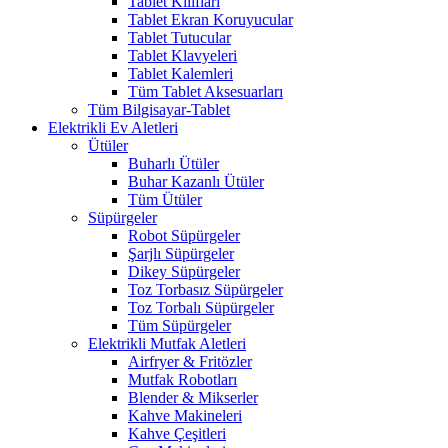
Tablet Kılıfları
Tablet Ekran Koruyucular
Tablet Tutucular
Tablet Klavyeleri
Tablet Kalemleri
Tüm Tablet Aksesuarları
Tüm Bilgisayar-Tablet
Elektrikli Ev Aletleri
Ütüler
Buharlı Ütüler
Buhar Kazanlı Ütüler
Tüm Ütüler
Süpürgeler
Robot Süpürgeler
Şarjlı Süpürgeler
Dikey Süpürgeler
Toz Torbasız Süpürgeler
Toz Torbalı Süpürgeler
Tüm Süpürgeler
Elektrikli Mutfak Aletleri
Airfryer & Fritözler
Mutfak Robotları
Blender & Mikserler
Kahve Makineleri
Kahve Çeşitleri