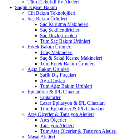
Tüm Elektrikli Ev Aletleri
Sağlık-Kişisel Bakım
Cilt Bakım Teknolojileri
Saç Bakım Ürünleri
Saç Kurutma Makineleri
Saç Şekillendiriciler
Saç Düzleştiricileri
Tüm Saç Bakım Ürünleri
Erkek Bakım Ürünleri
Tıraş Makineleri
Saç & Sakal Kesme Makineleri
Tüm Erkek Bakım Ürünleri
Ağız Bakım Ürünleri
Şarjlı Diş Fırçaları
Ağız Duşları
Tüm Ağız Bakım Ürünleri
Epilatörler & IPL Cihazları
Epilatörler
Lazer Epilasyon & IPL Cihazları
Tüm Epilatörler & IPL Cihazları
Ateş Ölçerler & Tansiyon Aletleri
Ateş Ölçerler
Tansiyon Aletleri
Tüm Ateş Ölçerler & Tansiyon Aletleri
Masaj Aletleri