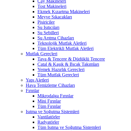
Çay Makineleri
Tost Makineleri
Ekmek Kızartma Makineleri
Meyve Sıkacakları
Pişiriciler
Su Isıtıcıları
Su Sebilleri
Su Arıtma Cihazları
Teknolojik Mutfak Aletleri
Tüm Elektrikli Mutfak Aletleri
Mutfak Gereçleri
Tava & Tencere & Düdüklü Tencere
Çatal & Kaşık & Bıçak Takımları
Yemek Hazırlık Gereçleri
Tüm Mutfak Gereçleri
Yapı Aletleri
Hava Temizleme Cihazları
Fırınlar
Mikrodalga Fırınlar
Mini Fırınlar
Tüm Fırınlar
Isıtma ve Soğutma Sistemleri
Vantilatörler
Radyatörler
Tüm Isıtma ve Soğutma Sistemleri