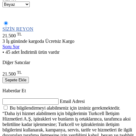
SİZİN REYON
TL
21.500
3 İş gününde kargoda
Ücretsiz Kargo
Soru Sor
• 45 adet İndirimli ürün vardır
Diğer Satıcılar
TL
21.500
Sepete Ekle
Haberdar Et
Email Adresi
Bu bilgilendirmeyi alabilmeniz için izniniz gerekmektedir.
“Daha iyi hizmet alabilmem için bilgilerimin Turkcell İletişim
Hizmetleri A.Ş, iştirakleri ve bunların iş ortaklarınca, tarafımca aksi
belirtiline kadar işlenmesine; Turkcell ve iştiraklerinin iletişim
bilgilerimi kullanarak, kampanya, servis, tarife ve hizmetleri ile ilgili
duyuruları tarafıma iletmesine izin verdiğimi kabul, beyan ve taahhüt