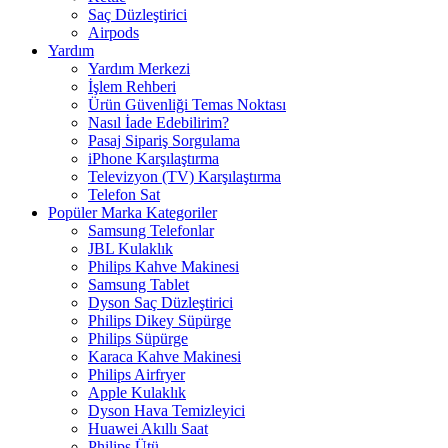
Saç Düzleştirici
Airpods
Yardım
Yardım Merkezi
İşlem Rehberi
Ürün Güvenliği Temas Noktası
Nasıl İade Edebilirim?
Pasaj Sipariş Sorgulama
iPhone Karşılaştırma
Televizyon (TV) Karşılaştırma
Telefon Sat
Popüler Marka Kategoriler
Samsung Telefonlar
JBL Kulaklık
Philips Kahve Makinesi
Samsung Tablet
Dyson Saç Düzleştirici
Philips Dikey Süpürge
Philips Süpürge
Karaca Kahve Makinesi
Philips Airfryer
Apple Kulaklık
Dyson Hava Temizleyici
Huawei Akıllı Saat
Philips Ütü