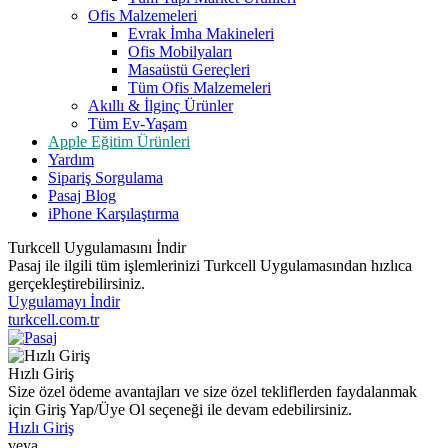
Ofis Malzemeleri
Evrak İmha Makineleri
Ofis Mobilyaları
Masaüstü Gereçleri
Tüm Ofis Malzemeleri
Akıllı & İlginç Ürünler
Tüm Ev-Yaşam
Apple Eğitim Ürünleri
Yardım
Sipariş Sorgulama
Pasaj Blog
iPhone Karşılaştırma
Turkcell Uygulamasını İndir
Pasaj ile ilgili tüm işlemlerinizi Turkcell Uygulamasından hızlıca
gerçekleştirebilirsiniz.
Uygulamayı İndir
turkcell.com.tr
Hızlı Giriş
Size özel ödeme avantajları ve size özel tekliflerden faydalanmak
için Giriş Yap/Üye Ol seçeneği ile devam edebilirsiniz.
Hızlı Giriş
veya