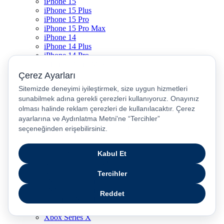
iPhone 15
iPhone 15 Plus
iPhone 15 Pro
iPhone 15 Pro Max
iPhone 14
iPhone 14 Plus
iPhone 14 Pro
iPhone 14 Pro Max
iPhone 13
iPhone 12
iPhone 11
iPhone SE
Dyson Airwrap
Dyson V15
Dyson V15 Detect Submarine
Dyson Airstrait
Dyson V12
Dyson V8
Samsung Galaxy S25
Samsung Galaxy S25 Ultra
PS5 / Playstation 5
PS4 / Playstation 4
Nintendo Switch
Xbox Series S
Xbox Series X