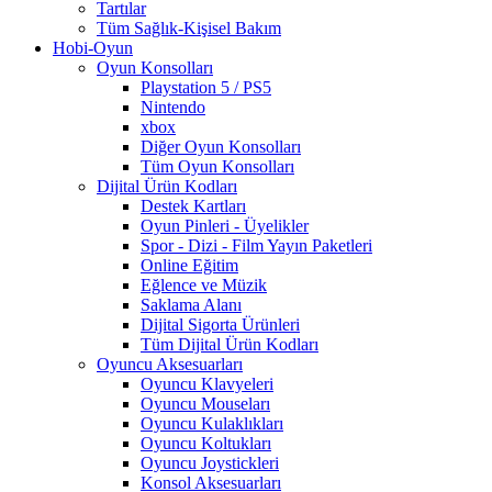
Tartılar
Tüm Sağlık-Kişisel Bakım
Hobi-Oyun
Oyun Konsolları
Playstation 5 / PS5
Nintendo
xbox
Diğer Oyun Konsolları
Tüm Oyun Konsolları
Dijital Ürün Kodları
Destek Kartları
Oyun Pinleri - Üyelikler
Spor - Dizi - Film Yayın Paketleri
Online Eğitim
Eğlence ve Müzik
Saklama Alanı
Dijital Sigorta Ürünleri
Tüm Dijital Ürün Kodları
Oyuncu Aksesuarları
Oyuncu Klavyeleri
Oyuncu Mouseları
Oyuncu Kulaklıkları
Oyuncu Koltukları
Oyuncu Joystickleri
Konsol Aksesuarları