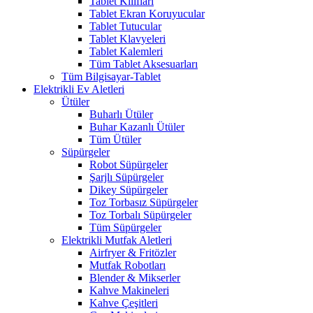
Tablet Kılıfları
Tablet Ekran Koruyucular
Tablet Tutucular
Tablet Klavyeleri
Tablet Kalemleri
Tüm Tablet Aksesuarları
Tüm Bilgisayar-Tablet
Elektrikli Ev Aletleri
Ütüler
Buharlı Ütüler
Buhar Kazanlı Ütüler
Tüm Ütüler
Süpürgeler
Robot Süpürgeler
Şarjlı Süpürgeler
Dikey Süpürgeler
Toz Torbasız Süpürgeler
Toz Torbalı Süpürgeler
Tüm Süpürgeler
Elektrikli Mutfak Aletleri
Airfryer & Fritözler
Mutfak Robotları
Blender & Mikserler
Kahve Makineleri
Kahve Çeşitleri