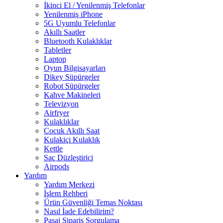
İkinci El / Yenilenmiş Telefonlar
Yenilenmiş iPhone
5G Uyumlu Telefonlar
Akıllı Saatler
Bluetooth Kulaklıklar
Tabletler
Laptop
Oyun Bilgisayarları
Dikey Süpürgeler
Robot Süpürgeler
Kahve Makineleri
Televizyon
Airfryer
Kulaklıklar
Çocuk Akıllı Saat
Kulakiçi Kulaklık
Kettle
Saç Düzleştirici
Airpods
Yardım
Yardım Merkezi
İşlem Rehberi
Ürün Güvenliği Temas Noktası
Nasıl İade Edebilirim?
Pasaj Sipariş Sorgulama