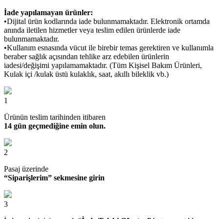
İade yapılamayan ürünler:
•Dijital ürün kodlarında iade bulunmamaktadır. Elektronik ortamda
anında iletilen hizmetler veya teslim edilen ürünlerde iade
bulunmamaktadır.
•Kullanım esnasında vücut ile birebir temas gerektiren ve kullanımla
beraber sağlık açısından tehlike arz edebilen ürünlerin
iadesi/değişimi yapılamamaktadır. (Tüm Kişisel Bakım Ürünleri,
Kulak içi /kulak üstü kulaklık, saat, akıllı bileklik vb.)
1
Ürünün teslim tarihinden itibaren
14 gün geçmediğine emin olun.
2
Pasaj üzerinde
“Siparişlerim” sekmesine girin
3