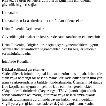
Kılavuz ve ürün belgeleri, doğru ürün kullanımı için önemli
güvenlik bilgileri sağlar.
Kılavuzlar
Kılavuzlar en kısa sürede satıcı tarafından eklenecektir.
Ürün Güvenlik Açıklamaları
Güvenlik açıklamaları en kısa sürede satıcı tarafından eklenecektir.
Ürün Güvenliği Bilgileri, ürün için geçerli yönetmeliklere uygun
olarak satıcılar tarafından sağlanmaktadır ve bu bilgiler satıcının
sorumluluğundadır.
İptal/İade Koşulları
Dikkat edilmesi gerekenler
•İade edilecek ürünün orijinal kutusu bozulmamış olmalı, ürünlerde
çizik veya herhangi bir hasar olmamalıdır. İade edilen ürün tüm yan
ürün ve aksesuarlarıyla birlikte gönderilmelidir. Ürünlerin 14 günde
iade koşullarına uygun bir şekilde iade edilmesi gerekmektedir.
•Büyük desili ürünlerde (Beyaz eşya, TV vb.) ambalajın teknik
servis tarafından açılmadığı durumlar veya hasarlı ambalajlarda
tutanak tutulmaması durumunda cayma hakkı geçerli değildir.
•İlgili yasa gereği faturasız iade ve değişim yapılamamaktadır.