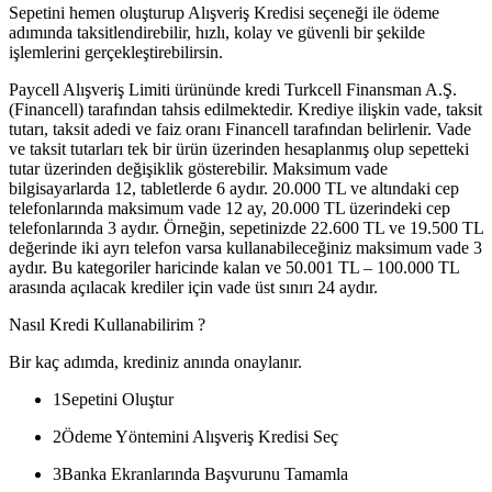
Sepetini hemen oluşturup Alışveriş Kredisi seçeneği ile ödeme
adımında taksitlendirebilir, hızlı, kolay ve güvenli bir şekilde
işlemlerini gerçekleştirebilirsin.
Paycell Alışveriş Limiti ürününde kredi Turkcell Finansman A.Ş.
(Financell) tarafından tahsis edilmektedir. Krediye ilişkin vade, taksit
tutarı, taksit adedi ve faiz oranı Financell tarafından belirlenir. Vade
ve taksit tutarları tek bir ürün üzerinden hesaplanmış olup sepetteki
tutar üzerinden değişiklik gösterebilir. Maksimum vade
bilgisayarlarda 12, tabletlerde 6 aydır. 20.000 TL ve altındaki cep
telefonlarında maksimum vade 12 ay, 20.000 TL üzerindeki cep
telefonlarında 3 aydır. Örneğin, sepetinizde 22.600 TL ve 19.500 TL
değerinde iki ayrı telefon varsa kullanabileceğiniz maksimum vade 3
aydır. Bu kategoriler haricinde kalan ve 50.001 TL – 100.000 TL
arasında açılacak krediler için vade üst sınırı 24 aydır.
Nasıl Kredi Kullanabilirim ?
Bir kaç adımda, krediniz anında onaylanır.
1
Sepetini Oluştur
2
Ödeme Yöntemini Alışveriş Kredisi Seç
3
Banka Ekranlarında Başvurunu Tamamla