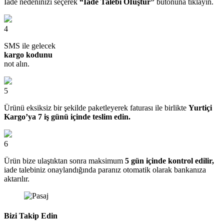
İade nedeninizi seçerek
“İade Talebi OIuştur”
butonuna tıklayın.
4
SMS ile gelecek
kargo kodunu
not alın.
5
Ürünü eksiksiz bir şekilde paketleyerek faturası ile birlikte
Yurtiçi
Kargo’ya 7 iş günü içinde teslim edin.
6
Ürün bize ulaştıktan sonra maksimum
5 gün içinde kontrol edilir,
iade talebiniz onaylandığında paranız otomatik olarak bankanıza
aktarılır.
Bizi Takip Edin