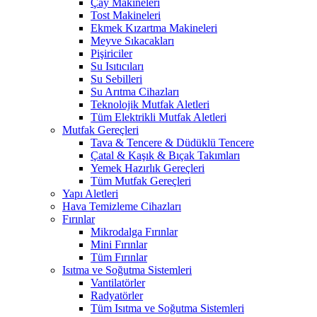
Çay Makineleri
Tost Makineleri
Ekmek Kızartma Makineleri
Meyve Sıkacakları
Pişiriciler
Su Isıtıcıları
Su Sebilleri
Su Arıtma Cihazları
Teknolojik Mutfak Aletleri
Tüm Elektrikli Mutfak Aletleri
Mutfak Gereçleri
Tava & Tencere & Düdüklü Tencere
Çatal & Kaşık & Bıçak Takımları
Yemek Hazırlık Gereçleri
Tüm Mutfak Gereçleri
Yapı Aletleri
Hava Temizleme Cihazları
Fırınlar
Mikrodalga Fırınlar
Mini Fırınlar
Tüm Fırınlar
Isıtma ve Soğutma Sistemleri
Vantilatörler
Radyatörler
Tüm Isıtma ve Soğutma Sistemleri