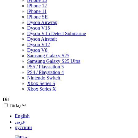
iPhone 13
iPhone 12
iPhone 11
iPhone SE
Dyson Airwrap
Dyson V15
Dyson V15 Detect Submarine
Dyson Airstrait
Dyson V12
Dyson V8
Samsung Galaxy S25
Samsung Galaxy S25 Ultra
PS5 / Playstation 5
PS4 / Playstation 4
Nintendo Switch
Xbox Series S
Xbox Series X
Dil
Türkçe
English
عربى
русский