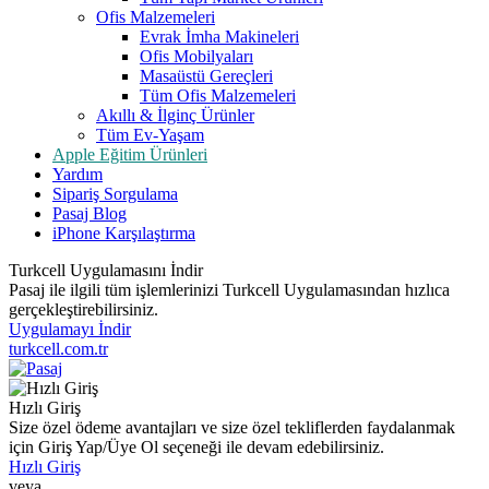
Ofis Malzemeleri
Evrak İmha Makineleri
Ofis Mobilyaları
Masaüstü Gereçleri
Tüm Ofis Malzemeleri
Akıllı & İlginç Ürünler
Tüm Ev-Yaşam
Apple Eğitim Ürünleri
Yardım
Sipariş Sorgulama
Pasaj Blog
iPhone Karşılaştırma
Turkcell Uygulamasını İndir
Pasaj ile ilgili tüm işlemlerinizi Turkcell Uygulamasından hızlıca
gerçekleştirebilirsiniz.
Uygulamayı İndir
turkcell.com.tr
Hızlı Giriş
Size özel ödeme avantajları ve size özel tekliflerden faydalanmak
için Giriş Yap/Üye Ol seçeneği ile devam edebilirsiniz.
Hızlı Giriş
veya