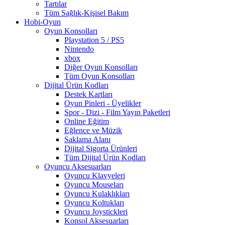
Tartılar
Tüm Sağlık-Kişisel Bakım
Hobi-Oyun
Oyun Konsolları
Playstation 5 / PS5
Nintendo
xbox
Diğer Oyun Konsolları
Tüm Oyun Konsolları
Dijital Ürün Kodları
Destek Kartları
Oyun Pinleri - Üyelikler
Spor - Dizi - Film Yayın Paketleri
Online Eğitim
Eğlence ve Müzik
Saklama Alanı
Dijital Sigorta Ürünleri
Tüm Dijital Ürün Kodları
Oyuncu Aksesuarları
Oyuncu Klavyeleri
Oyuncu Mouseları
Oyuncu Kulaklıkları
Oyuncu Koltukları
Oyuncu Joystickleri
Konsol Aksesuarları