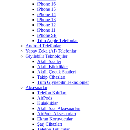
iPhone 16
iPhone 15
iPhone 14
iPhone 13
iPhone 12
iPhone 11
iPhone SE
Tüm Apple Telefonlar
Android Telefonlar
Yapay Zeka (AI) Telefonlar
Giyilebilir Teknolojiler
Akıllı Saatler
Akıllı Bileklikler
Akıllı Çocuk Saatleri
Takip Cihazları
Tüm Giyilebilir Teknolojiler
Aksesuarlar
Telefon Kılıfları
AirPods
Kulaklıklar
Akıllı Saat Aksesuarları
AirPods Aksesuarları
Ekran Koruyucular
Şarj Cihazları
Telefon Tutucular