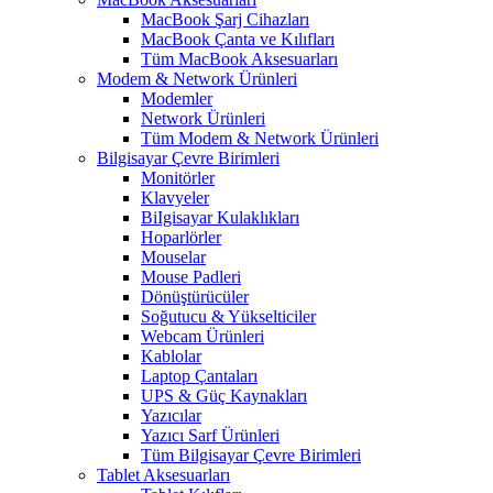
MacBook Şarj Cihazları
MacBook Çanta ve Kılıfları
Tüm MacBook Aksesuarları
Modem & Network Ürünleri
Modemler
Network Ürünleri
Tüm Modem & Network Ürünleri
Bilgisayar Çevre Birimleri
Monitörler
Klavyeler
BiIgisayar Kulaklıkları
Hoparlörler
Mouselar
Mouse Padleri
Dönüştürücüler
Soğutucu & Yükselticiler
Webcam Ürünleri
Kablolar
Laptop Çantaları
UPS & Güç Kaynakları
Yazıcılar
Yazıcı Sarf Ürünleri
Tüm Bilgisayar Çevre Birimleri
Tablet Aksesuarları