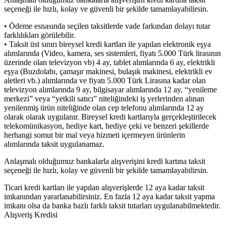
seçeneği ile hızlı, kolay ve güvenli bir şekilde tamamlayabilirsin.
• Ödeme esnasında seçilen taksitlerde vade farkından dolayı tutar
farklılıkları görülebilir.
• Taksit üst sınırı bireysel kredi kartları ile yapılan elektronik eşya
alımlarında (Video, kamera, ses sistemleri, fiyatı 5.000 Türk lirasının
üzerinde olan televizyon vb) 4 ay, tablet alımlarında 6 ay, elektrikli
eşya (Buzdolabı, çamaşır makinesi, bulaşık makinesi, elektrikli ev
aletleri vb.) alımlarında ve fiyatı 5.000 Türk Lirasına kadar olan
televizyon alımlarında 9 ay, bilgisayar alımlarında 12 ay, “yenileme
merkezi” veya “yetkili satıcı” niteliğindeki iş yerlerinden alınan
yenilenmiş ürün niteliğinde olan cep telefonu alımlarında 12 ay
olarak olarak uygulanır. Bireysel kredi kartlarıyla gerçekleştirilecek
telekomünikasyon, hediye kart, hediye çeki ve benzeri şekillerde
herhangi somut bir mal veya hizmeti içermeyen ürünlerin
alımlarında taksit uygulanamaz.
Anlaşmalı olduğumuz bankalarla alışverişini kredi kartına taksit
seçeneği ile hızlı, kolay ve güvenli bir şekilde tamamlayabilirsin.
Ticari kredi kartları ile yapılan alışverişlerde 12 aya kadar taksit
imkanından yararlanabilirsiniz. En fazla 12 aya kadar taksit yapma
imkanı olsa da banka bazlı farklı taksit tutarları uygulanabilmektedir.
Alışveriş Kredisi