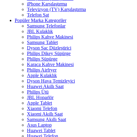
iPhone Karşılaştırma
Televizyon (TV) Karşılaştırma
Telefon Sat
Popüler Marka Kategoriler
Samsung Telefonlar
JBL Kulaklık
Philips Kahve Makinesi
Samsung Tablet
Dyson Saç Düzleştirici
Philips Dikey Süpürge
Philips Süpürge
Karaca Kahve Makinesi
Philips Airfryer
Apple Kulaklık
Dyson Hava Temizleyici
Huawei Akıllı Saat
Philips Ütü
JBL Hoparlör
Apple Tablet
Xiaomi Telefon
Xiaomi Akıllı Saat
Samsung Akıllı Saat
Asus Laptop
Huawei Tablet
Huawei Telefon