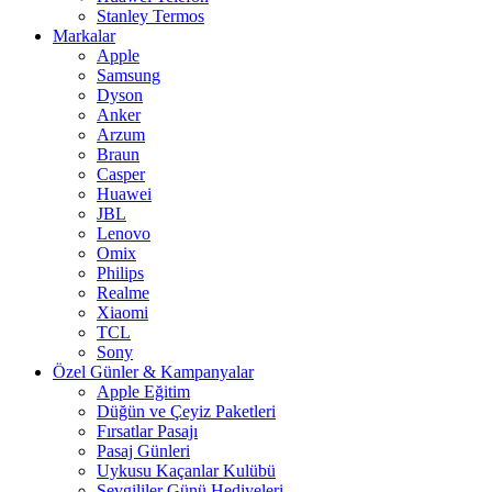
Stanley Termos
Markalar
Apple
Samsung
Dyson
Anker
Arzum
Braun
Casper
Huawei
JBL
Lenovo
Omix
Philips
Realme
Xiaomi
TCL
Sony
Özel Günler & Kampanyalar
Apple Eğitim
Düğün ve Çeyiz Paketleri
Fırsatlar Pasajı
Pasaj Günleri
Uykusu Kaçanlar Kulübü
Sevgililer Günü Hediyeleri