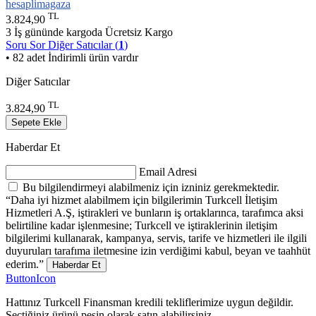
hesaplimagaza
TL
3.824,90
3 İş gününde kargoda
Ücretsiz Kargo
Soru Sor
Diğer Satıcılar (
1
)
• 82 adet İndirimli ürün vardır
Diğer Satıcılar
TL
3.824,90
Sepete Ekle
Haberdar Et
Email Adresi
Bu bilgilendirmeyi alabilmeniz için izniniz gerekmektedir.
“Daha iyi hizmet alabilmem için bilgilerimin Turkcell İletişim
Hizmetleri A.Ş, iştirakleri ve bunların iş ortaklarınca, tarafımca aksi
belirtiline kadar işlenmesine; Turkcell ve iştiraklerinin iletişim
bilgilerimi kullanarak, kampanya, servis, tarife ve hizmetleri ile ilgili
duyuruları tarafıma iletmesine izin verdiğimi kabul, beyan ve taahhüt
ederim.”
Haberdar Et
ButtonIcon
Hattınız Turkcell Finansman kredili tekliflerimize uygun değildir.
Seçtiğiniz ürünü peşin olarak satın alabilirsiniz.