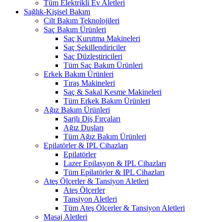
Tüm Elektrikli Ev Aletleri
Sağlık-Kişisel Bakım
Cilt Bakım Teknolojileri
Saç Bakım Ürünleri
Saç Kurutma Makineleri
Saç Şekillendiriciler
Saç Düzleştiricileri
Tüm Saç Bakım Ürünleri
Erkek Bakım Ürünleri
Tıraş Makineleri
Saç & Sakal Kesme Makineleri
Tüm Erkek Bakım Ürünleri
Ağız Bakım Ürünleri
Şarjlı Diş Fırçaları
Ağız Duşları
Tüm Ağız Bakım Ürünleri
Epilatörler & IPL Cihazları
Epilatörler
Lazer Epilasyon & IPL Cihazları
Tüm Epilatörler & IPL Cihazları
Ateş Ölçerler & Tansiyon Aletleri
Ateş Ölçerler
Tansiyon Aletleri
Tüm Ateş Ölçerler & Tansiyon Aletleri
Masaj Aletleri