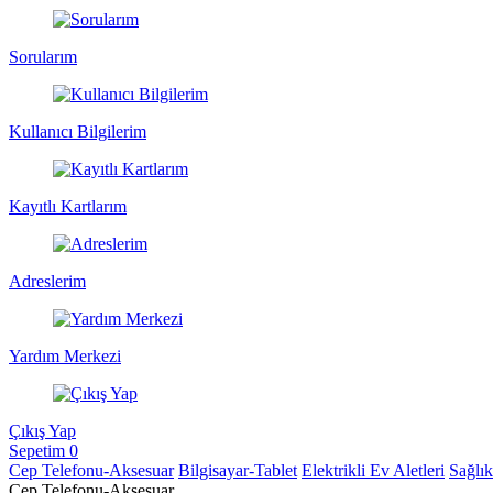
Sorularım
Kullanıcı Bilgilerim
Kayıtlı Kartlarım
Adreslerim
Yardım Merkezi
Çıkış Yap
Sepetim
0
Cep Telefonu-Aksesuar
Bilgisayar-Tablet
Elektrikli Ev Aletleri
Sağlı
Cep Telefonu-Aksesuar