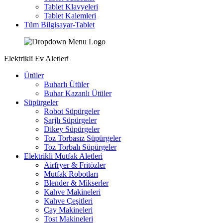
Tablet Klavyeleri
Tablet Kalemleri
Tüm Bilgisayar-Tablet
Elektrikli Ev Aletleri
Ütüler
Buharlı Ütüler
Buhar Kazanlı Ütüler
Süpürgeler
Robot Süpürgeler
Şarjlı Süpürgeler
Dikey Süpürgeler
Toz Torbasız Süpürgeler
Toz Torbalı Süpürgeler
Elektrikli Mutfak Aletleri
Airfryer & Fritözler
Mutfak Robotları
Blender & Mikserler
Kahve Makineleri
Kahve Çeşitleri
Çay Makineleri
Tost Makineleri