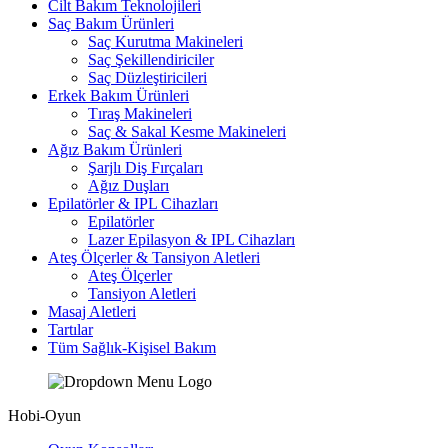
Cilt Bakım Teknolojileri
Saç Bakım Ürünleri
Saç Kurutma Makineleri
Saç Şekillendiriciler
Saç Düzleştiricileri
Erkek Bakım Ürünleri
Tıraş Makineleri
Saç & Sakal Kesme Makineleri
Ağız Bakım Ürünleri
Şarjlı Diş Fırçaları
Ağız Duşları
Epilatörler & IPL Cihazları
Epilatörler
Lazer Epilasyon & IPL Cihazları
Ateş Ölçerler & Tansiyon Aletleri
Ateş Ölçerler
Tansiyon Aletleri
Masaj Aletleri
Tartılar
Tüm Sağlık-Kişisel Bakım
Hobi-Oyun