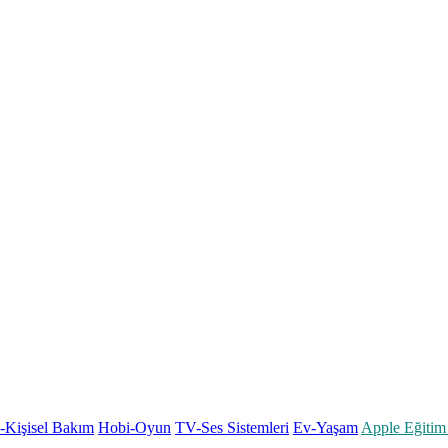
k-Kişisel Bakım
Hobi-Oyun
TV-Ses Sistemleri
Ev-Yaşam
Apple Eğitim