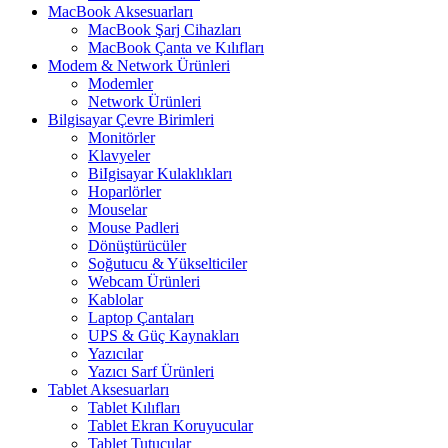
MacBook Aksesuarları
MacBook Şarj Cihazları
MacBook Çanta ve Kılıfları
Modem & Network Ürünleri
Modemler
Network Ürünleri
Bilgisayar Çevre Birimleri
Monitörler
Klavyeler
BiIgisayar Kulaklıkları
Hoparlörler
Mouselar
Mouse Padleri
Dönüştürücüler
Soğutucu & Yükselticiler
Webcam Ürünleri
Kablolar
Laptop Çantaları
UPS & Güç Kaynakları
Yazıcılar
Yazıcı Sarf Ürünleri
Tablet Aksesuarları
Tablet Kılıfları
Tablet Ekran Koruyucular
Tablet Tutucular