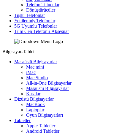
Telefon Tutucular
Dönüştürücüler
Tuşlu Telefonlar
Yenilenmiş Telefonlar
5G Uyumlu Telefonlar
Tüm Cep Telefonu-Aksesuar
Bilgisayar-Tablet
Masaüstü Bilgisayarlar
Mac mini
iMac
Mac Studio
All-in-One Bilgisayarlar
Masaüstü Bilgisayarlar
Kasalar
Dizüstü Bilgisayarlar
MacBook
Laptoplar
Oyun Bilgisayarları
Tabletler
Apple Tabletler
Android Tabletler