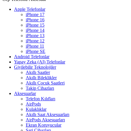
Apple Telefonlar
iPhone 17
iPhone 16
iPhone 15
iPhone 14
iPhone 13
iPhone 12
iPhone 11
iPhone SE
Android Telefonlar
Yapay Zeka (AI) Telefonlar
Giyilebilir Teknolojiler
Akıllı Saatler
Akıllı Bileklikler
Akıllı Çocuk Saatleri
Takip Cihazları
Aksesuarlar
Telefon Kılıfları
AirPods
Kulaklıklar
Akıllı Saat Aksesuarları
AirPods Aksesuarları
Ekran Koruyucular
Şarj Cihazları