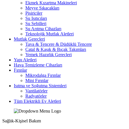
Ekmek Kızartma Makineleri
Meyve Sıkacakları
Pişiriciler
Su Isıtıcıları
Su Sebilleri
Su Arıtma Cihazları
Teknolojik Mutfak Aletleri
Mutfak Gereçleri
Tava & Tencere & Düdüklü Tencere
Çatal & Kaşık & Bıçak Takımları
Yemek Hazırlık Gereçleri
Yapı Aletleri
Hava Temizleme Cihazları
Fırınlar
Mikrodalga Fırınlar
Mini Fırınlar
Isıtma ve Soğutma Sistemleri
Vantilatörler
Radyatörler
Tüm Elektrikli Ev Aletleri
Sağlık-Kişisel Bakım