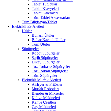
Tablet Tutucular
Tablet Klavyeleri
Tablet Kalemleri
Tüm Tablet Aksesuarları
Tüm Bilgisayar-Tablet
Elektrikli Ev Aletleri
Ütüler
Buharlı Ütüler
Buhar Kazanlı Ütüler
Tüm Ütüler
Süpürgeler
Robot Süpürgeler
Şarjlı Süpürgeler
Dikey Süpürgeler
Toz Torbasız Süpürgeler
Toz Torbalı Süpürgeler
Tüm Süpürgeler
Elektrikli Mutfak Aletleri
Airfryer & Fritözler
Mutfak Robotları
Blender & Mikserler
Kahve Makineleri
Kahve Çeşitleri
Çay Makineleri