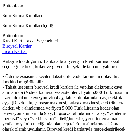
ButtonIcon
Soru Sorma Kuralları
Soru Sorma Kuralları içeriği.
ButtonIcon
Kredi Kartı Taksit Seçenekleri
Bireysel Kartlar
Ticari Kartlar
Anlaşmalı olduğumuz bankalarla alışverişini kredi kartına taksit
seçeneği ile hızlı, kolay ve güvenli bir şekilde tamamlayabilirsin.
• Ödeme esnasında seçilen taksitlerde vade farkından dolayı tutar
farklılıkları görülebilir.
• Taksit üst sınırı bireysel kredi kartları ile yapılan elektronik eşya
alımlarında (Video, kamera, ses sistemleri, fiyatı 5.000 Türk lirasının
üzerinde olan televizyon vb) 4 ay, tablet alımlarında 6 ay, elektrikli
eşya (Buzdolabı, çamaşır makinesi, bulaşık makinesi, elektrikli ev
aletleri vb.) alımlarında ve fiyatı 5.000 Türk Lirasına kadar olan
televizyon alımlarında 9 ay, bilgisayar alımlarında 12 ay, “yenileme
merkezi” veya “yetkili satıcı” niteliğindeki iş yerlerinden alınan
yenilenmiş ürün niteliğinde olan cep telefonu alımlarında 12 ay
olarak olarak uygulanır. Bireysel kredi kartlarıyla gerçekleştirilecek