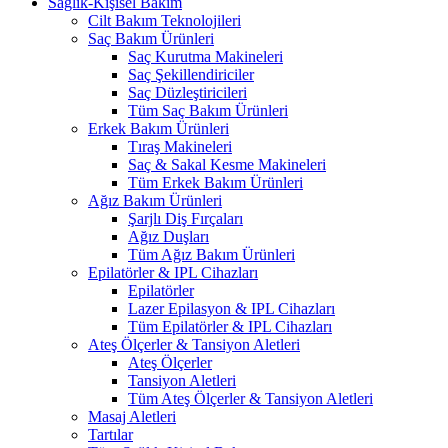
Sağlık-Kişisel Bakım
Cilt Bakım Teknolojileri
Saç Bakım Ürünleri
Saç Kurutma Makineleri
Saç Şekillendiriciler
Saç Düzleştiricileri
Tüm Saç Bakım Ürünleri
Erkek Bakım Ürünleri
Tıraş Makineleri
Saç & Sakal Kesme Makineleri
Tüm Erkek Bakım Ürünleri
Ağız Bakım Ürünleri
Şarjlı Diş Fırçaları
Ağız Duşları
Tüm Ağız Bakım Ürünleri
Epilatörler & IPL Cihazları
Epilatörler
Lazer Epilasyon & IPL Cihazları
Tüm Epilatörler & IPL Cihazları
Ateş Ölçerler & Tansiyon Aletleri
Ateş Ölçerler
Tansiyon Aletleri
Tüm Ateş Ölçerler & Tansiyon Aletleri
Masaj Aletleri
Tartılar