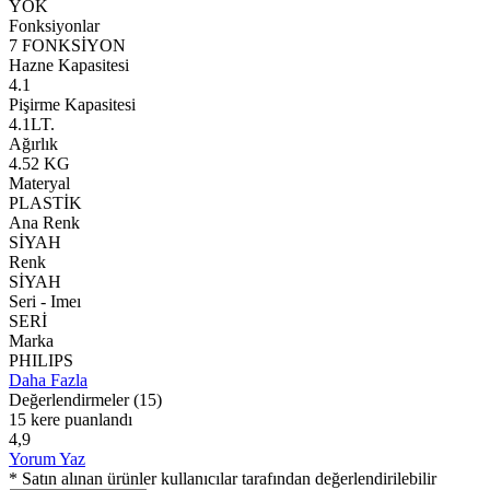
YOK
Fonksiyonlar
7 FONKSİYON
Hazne Kapasitesi
4.1
Pişirme Kapasitesi
4.1LT.
Ağırlık
4.52 KG
Materyal
PLASTİK
Ana Renk
SİYAH
Renk
SİYAH
Seri - Imeı
SERİ
Marka
PHILIPS
Daha Fazla
Değerlendirmeler
(15)
15 kere puanlandı
4,9
Yorum Yaz
* Satın alınan ürünler kullanıcılar tarafından değerlendirilebilir