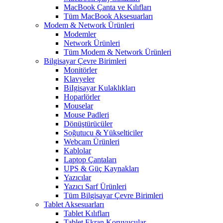
MacBook Çanta ve Kılıfları
Tüm MacBook Aksesuarları
Modem & Network Ürünleri
Modemler
Network Ürünleri
Tüm Modem & Network Ürünleri
Bilgisayar Çevre Birimleri
Monitörler
Klavyeler
BiIgisayar Kulaklıkları
Hoparlörler
Mouselar
Mouse Padleri
Dönüştürücüler
Soğutucu & Yükselticiler
Webcam Ürünleri
Kablolar
Laptop Çantaları
UPS & Güç Kaynakları
Yazıcılar
Yazıcı Sarf Ürünleri
Tüm Bilgisayar Çevre Birimleri
Tablet Aksesuarları
Tablet Kılıfları
Tablet Ekran Koruyucular