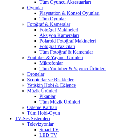
Tüm Oyuncu Aksesuarları
Oyunlar
Playstation & Konsol Oyunları
Tüm Oyunlar
Fotoğraf & Kameralar
Fotoğraf Makineleri
Aksiyon Kameraları
Polaroid Fotoğraf Makineleri
Fotoğraf Yazıcıları
Tüm Fotoğraf & Kameralar
Youtuber & Yayıncı Ürünleri
Mikrofonlar
Tüm Youtuber & Yayıncı Ürünleri
Dronelar
Scooterlar ve Bisikletler
Yetişkin Hobi & Eğlence
Müzik Ürünleri
Pikaplar
Tüm Müzik Ürünleri
Ödeme Kartları
Tüm Hobi-Oyun
TV-Ses Sistemleri
Televizyonlar
Smart TV
LED TV