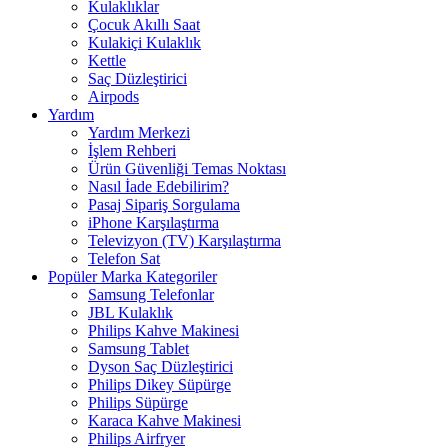
Kulaklıklar
Çocuk Akıllı Saat
Kulakiçi Kulaklık
Kettle
Saç Düzleştirici
Airpods
Yardım
Yardım Merkezi
İşlem Rehberi
Ürün Güvenliği Temas Noktası
Nasıl İade Edebilirim?
Pasaj Sipariş Sorgulama
iPhone Karşılaştırma
Televizyon (TV) Karşılaştırma
Telefon Sat
Popüler Marka Kategoriler
Samsung Telefonlar
JBL Kulaklık
Philips Kahve Makinesi
Samsung Tablet
Dyson Saç Düzleştirici
Philips Dikey Süpürge
Philips Süpürge
Karaca Kahve Makinesi
Philips Airfryer