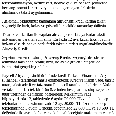
telekomünikasyon, hediye kart, hediye çeki ve benzeri şekillerde
herhangi somut bir mal veya hizmeti içermeyen ürünlerin
alımlarında taksit uygulanamaz.
Anlaşmalı olduğumuz bankalarla alışverişini kredi kartına taksit
seçeneği ile hızlı, kolay ve güvenli bir şekilde tamamlayabilirsin.
Ticari kredi kartları ile yapılan alışverişlerde 12 aya kadar taksit
imkanından yararlanabilirsiniz. En fazla 12 aya kadar taksit yapma
imkanı olsa da banka bazlı farklı taksit tutarları uygulanabilmektedir.
Alışveriş Kredisi
Sepetini hemen oluşturup Alışveriş Kredisi seçeneği ile ödeme
adımında taksitlendirebilir, hızlı, kolay ve güvenli bir şekilde
işlemlerini gerçekleştirebilirsin.
Paycell Alışveriş Limiti ürününde kredi Turkcell Finansman A.Ş.
(Financell) tarafından tahsis edilmektedir. Krediye ilişkin vade, taksit
tutarı, taksit adedi ve faiz oranı Financell tarafından belirlenir. Vade
ve taksit tutarları tek bir ürün üzerinden hesaplanmış olup sepetteki
tutar üzerinden değişiklik gösterebilir. Maksimum vade
bilgisayarlarda 12, tabletlerde 6 aydır. 20.000 TL ve altındaki cep
telefonlarında maksimum vade 12 ay, 20.000 TL üzerindeki cep
telefonlarında 3 aydır. Örneğin, sepetinizde 22.600 TL ve 19.500 TL
değerinde iki ayrı telefon varsa kullanabileceğiniz maksimum vade 3