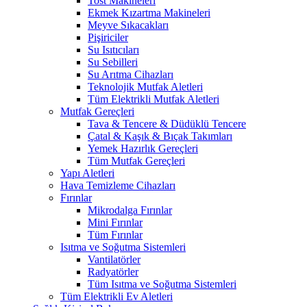
Tost Makineleri
Ekmek Kızartma Makineleri
Meyve Sıkacakları
Pişiriciler
Su Isıtıcıları
Su Sebilleri
Su Arıtma Cihazları
Teknolojik Mutfak Aletleri
Tüm Elektrikli Mutfak Aletleri
Mutfak Gereçleri
Tava & Tencere & Düdüklü Tencere
Çatal & Kaşık & Bıçak Takımları
Yemek Hazırlık Gereçleri
Tüm Mutfak Gereçleri
Yapı Aletleri
Hava Temizleme Cihazları
Fırınlar
Mikrodalga Fırınlar
Mini Fırınlar
Tüm Fırınlar
Isıtma ve Soğutma Sistemleri
Vantilatörler
Radyatörler
Tüm Isıtma ve Soğutma Sistemleri
Tüm Elektrikli Ev Aletleri