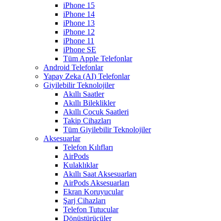
iPhone 15
iPhone 14
iPhone 13
iPhone 12
iPhone 11
iPhone SE
Tüm Apple Telefonlar
Android Telefonlar
Yapay Zeka (AI) Telefonlar
Giyilebilir Teknolojiler
Akıllı Saatler
Akıllı Bileklikler
Akıllı Çocuk Saatleri
Takip Cihazları
Tüm Giyilebilir Teknolojiler
Aksesuarlar
Telefon Kılıfları
AirPods
Kulaklıklar
Akıllı Saat Aksesuarları
AirPods Aksesuarları
Ekran Koruyucular
Şarj Cihazları
Telefon Tutucular
Dönüştürücüler