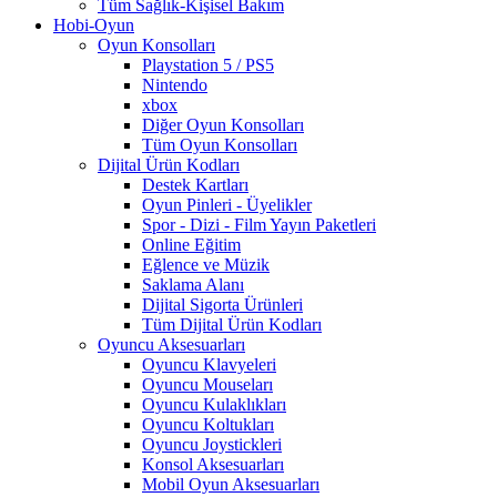
Tüm Sağlık-Kişisel Bakım
Hobi-Oyun
Oyun Konsolları
Playstation 5 / PS5
Nintendo
xbox
Diğer Oyun Konsolları
Tüm Oyun Konsolları
Dijital Ürün Kodları
Destek Kartları
Oyun Pinleri - Üyelikler
Spor - Dizi - Film Yayın Paketleri
Online Eğitim
Eğlence ve Müzik
Saklama Alanı
Dijital Sigorta Ürünleri
Tüm Dijital Ürün Kodları
Oyuncu Aksesuarları
Oyuncu Klavyeleri
Oyuncu Mouseları
Oyuncu Kulaklıkları
Oyuncu Koltukları
Oyuncu Joystickleri
Konsol Aksesuarları
Mobil Oyun Aksesuarları