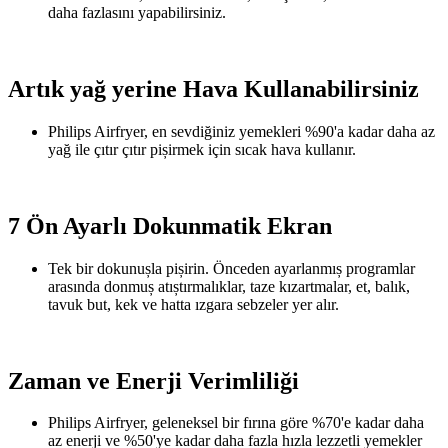
daha fazlasını yapabilirsiniz.
Artık yağ yerine Hava Kullanabilirsiniz
Philips Airfryer, en sevdiğiniz yemekleri %90'a kadar daha az
yağ ile çıtır çıtır pișirmek için sıcak hava kullanır.
7 Ön Ayarlı Dokunmatik Ekran
Tek bir dokunușla pișirin. Önceden ayarlanmıș programlar
arasında donmuș atıștırmalıklar, taze kızartmalar, et, balık,
tavuk but, kek ve hatta ızgara sebzeler yer alır.
Zaman ve Enerji Verimliliği
Philips Airfryer, geleneksel bir fırına göre %70'e kadar daha
az enerji ve %50'ye kadar daha fazla hızla lezzetli yemekler