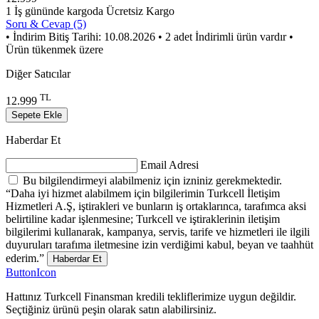
1 İş gününde kargoda
Ücretsiz Kargo
Soru & Cevap (5)
• İndirim Bitiş Tarihi: 10.08.2026
• 2 adet İndirimli ürün vardır
•
Ürün tükenmek üzere
Diğer Satıcılar
TL
12.999
Sepete Ekle
Haberdar Et
Email Adresi
Bu bilgilendirmeyi alabilmeniz için izniniz gerekmektedir.
“Daha iyi hizmet alabilmem için bilgilerimin Turkcell İletişim
Hizmetleri A.Ş, iştirakleri ve bunların iş ortaklarınca, tarafımca aksi
belirtiline kadar işlenmesine; Turkcell ve iştiraklerinin iletişim
bilgilerimi kullanarak, kampanya, servis, tarife ve hizmetleri ile ilgili
duyuruları tarafıma iletmesine izin verdiğimi kabul, beyan ve taahhüt
ederim.”
Haberdar Et
ButtonIcon
Hattınız Turkcell Finansman kredili tekliflerimize uygun değildir.
Seçtiğiniz ürünü peşin olarak satın alabilirsiniz.