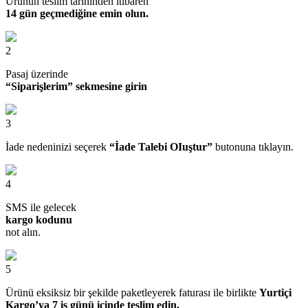
Ürünün teslim tarihinden itibaren
14 gün geçmediğine emin olun.
2
Pasaj üzerinde
“Siparişlerim” sekmesine girin
3
İade nedeninizi seçerek
“İade Talebi OIuştur”
butonuna tıklayın.
4
SMS ile gelecek
kargo kodunu
not alın.
5
Ürünü eksiksiz bir şekilde paketleyerek faturası ile birlikte
Yurtiçi
Kargo’ya 7 iş günü içinde teslim edin.