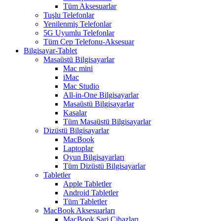
Tüm Aksesuarlar
Tuşlu Telefonlar
Yenilenmiş Telefonlar
5G Uyumlu Telefonlar
Tüm Cep Telefonu-Aksesuar
Bilgisayar-Tablet
Masaüstü Bilgisayarlar
Mac mini
iMac
Mac Studio
All-in-One Bilgisayarlar
Masaüstü Bilgisayarlar
Kasalar
Tüm Masaüstü Bilgisayarlar
Dizüstü Bilgisayarlar
MacBook
Laptoplar
Oyun Bilgisayarları
Tüm Dizüstü Bilgisayarlar
Tabletler
Apple Tabletler
Android Tabletler
Tüm Tabletler
MacBook Aksesuarları
MacBook Şarj Cihazları