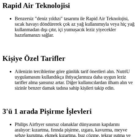
Rapid Air Teknolojisi
Benzersiz "deniz yıldızı" tasarımı ile Rapid Air Teknolojisi,
sıcak havayı döndürerek çok az yağ kullanımıyla veya hiç yağ
kullanmadan dışı çıtır, içi yumușacık leziz yiyecekler
hazırlamanızı sağlar.
Kișiye Özel Tarifler
Ailenizin tercihlerine göre günlük tarif önerileri alın. NutriU
uygulamasını kullandıkça ihtiyaçlarınıza daha uygun leziz
tarifler alma șansınız artar. Diğer kullanıcılardan ilham alın ve
sizinle benzer damak tadına sahip kișileri takip edin.
3'ü 1 arada Pișirme İșlevleri
Philips Airfryer sınırsız olanaklar dünyasının kapılarını
aralıyor: kızartma, fırında pișirme, ızgara, kavurma, meyve
sebze kurutma, ekmek kızartma, buz çözme, tekrar ısıtma ve