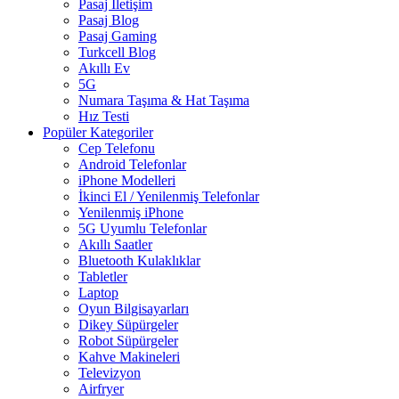
Pasaj İletişim
Pasaj Blog
Pasaj Gaming
Turkcell Blog
Akıllı Ev
5G
Numara Taşıma & Hat Taşıma
Hız Testi
Popüler Kategoriler
Cep Telefonu
Android Telefonlar
iPhone Modelleri
İkinci El / Yenilenmiş Telefonlar
Yenilenmiş iPhone
5G Uyumlu Telefonlar
Akıllı Saatler
Bluetooth Kulaklıklar
Tabletler
Laptop
Oyun Bilgisayarları
Dikey Süpürgeler
Robot Süpürgeler
Kahve Makineleri
Televizyon
Airfryer