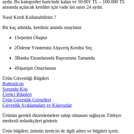
aydır. Bu kategoriler haricinde kalan ve 50.001 TL – 100.000 TL
arasında açılacak krediler için vade üst sınırı 24 aydır.
Nasıl Kredi Kullanabilirim ?
Bir kaç adımda, krediniz anında onaylanır.
1
Sepetini Oluştur
2
Ödeme Yöntemini Alışveriş Kredisi Seç
3
Banka Ekranlarında Başvurunu Tamamla
4
Siparişin Onaylansın
Ürün Güvenliği Bilgileri
ButtonIcon
Sorumlu Kişi
Üretici Bilgileri
Ürün Güvenlik Görselleri
Güvenlik Açıklamaları ve Kılavuzlar
Ürünün gerekli düzenlemelere sahip olmasını sağlayan Türkiye
merkezli tedarikçileri gösterir.
Ürün bilgileri, ürünün üreticisi ile ilgili adres ve bilgileri içerir.