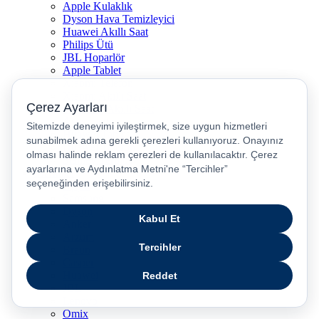
Apple Kulaklık
Dyson Hava Temizleyici
Huawei Akıllı Saat
Philips Ütü
JBL Hoparlör
Apple Tablet
Xiaomi Telefon
Xiaomi Akıllı Saat
Samsung Akıllı Saat
Asus Laptop
Huawei Tablet
Huawei Telefon
Stanley Termos
Markalar
Apple
Samsung
Dyson
Anker
Arzum
Braun
Casper
Huawei
JBL
Lenovo
Omix