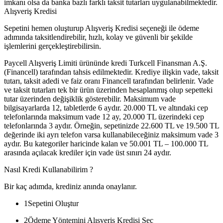
imkanı olsa da banka bazlı farklı taksit tutarları uygulanabilmektedir.
Alışveriş Kredisi
Sepetini hemen oluşturup Alışveriş Kredisi seçeneği ile ödeme
adımında taksitlendirebilir, hızlı, kolay ve güvenli bir şekilde
işlemlerini gerçekleştirebilirsin.
Paycell Alışveriş Limiti ürününde kredi Turkcell Finansman A.Ş.
(Financell) tarafından tahsis edilmektedir. Krediye ilişkin vade, taksit
tutarı, taksit adedi ve faiz oranı Financell tarafından belirlenir. Vade
ve taksit tutarları tek bir ürün üzerinden hesaplanmış olup sepetteki
tutar üzerinden değişiklik gösterebilir. Maksimum vade
bilgisayarlarda 12, tabletlerde 6 aydır. 20.000 TL ve altındaki cep
telefonlarında maksimum vade 12 ay, 20.000 TL üzerindeki cep
telefonlarında 3 aydır. Örneğin, sepetinizde 22.600 TL ve 19.500 TL
değerinde iki ayrı telefon varsa kullanabileceğiniz maksimum vade 3
aydır. Bu kategoriler haricinde kalan ve 50.001 TL – 100.000 TL
arasında açılacak krediler için vade üst sınırı 24 aydır.
Nasıl Kredi Kullanabilirim ?
Bir kaç adımda, krediniz anında onaylanır.
1
Sepetini Oluştur
2
Ödeme Yöntemini Alışveriş Kredisi Seç