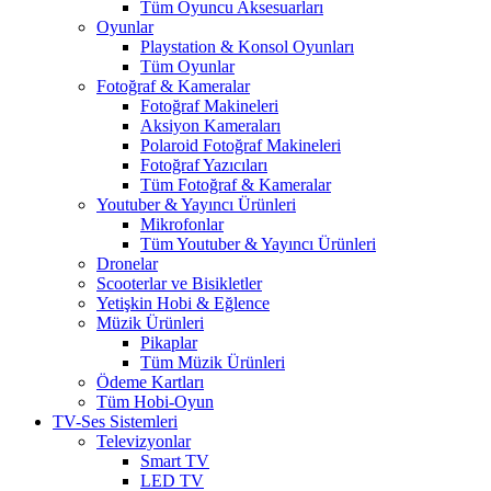
Tüm Oyuncu Aksesuarları
Oyunlar
Playstation & Konsol Oyunları
Tüm Oyunlar
Fotoğraf & Kameralar
Fotoğraf Makineleri
Aksiyon Kameraları
Polaroid Fotoğraf Makineleri
Fotoğraf Yazıcıları
Tüm Fotoğraf & Kameralar
Youtuber & Yayıncı Ürünleri
Mikrofonlar
Tüm Youtuber & Yayıncı Ürünleri
Dronelar
Scooterlar ve Bisikletler
Yetişkin Hobi & Eğlence
Müzik Ürünleri
Pikaplar
Tüm Müzik Ürünleri
Ödeme Kartları
Tüm Hobi-Oyun
TV-Ses Sistemleri
Televizyonlar
Smart TV
LED TV