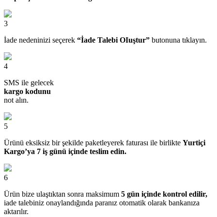
3
İade nedeninizi seçerek
“İade Talebi OIuştur”
butonuna tıklayın.
4
SMS ile gelecek
kargo kodunu
not alın.
5
Ürünü eksiksiz bir şekilde paketleyerek faturası ile birlikte
Yurtiçi
Kargo’ya 7 iş günü içinde teslim edin.
6
Ürün bize ulaştıktan sonra maksimum
5 gün içinde kontrol edilir,
iade talebiniz onaylandığında paranız otomatik olarak bankanıza
aktarılır.