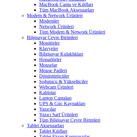
MacBook Çanta ve Kılıfları
Tüm MacBook Aksesuarları
Modem & Network Ürünleri
Modemler
Network Ürünleri
Tüm Modem & Network Ürünleri
Bilgisayar Çevre Birimleri
Monitörler
Klavyeler
BiIgisayar Kulaklıkları
Hoparlörler
Mouselar
Mouse Padleri
Dönüştürücüler
Soğutucu & Yükselticiler
Webcam Ürünleri
Kablolar
Laptop Çantaları
UPS & Güç Kaynakları
Yazıcılar
Yazıcı Sarf Ürünleri
Tüm Bilgisayar Çevre Birimleri
Tablet Aksesuarları
Tablet Kılıfları
Tablet Ekran Koruyucular