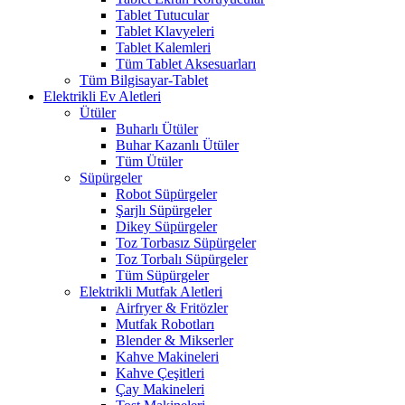
Tablet Tutucular
Tablet Klavyeleri
Tablet Kalemleri
Tüm Tablet Aksesuarları
Tüm Bilgisayar-Tablet
Elektrikli Ev Aletleri
Ütüler
Buharlı Ütüler
Buhar Kazanlı Ütüler
Tüm Ütüler
Süpürgeler
Robot Süpürgeler
Şarjlı Süpürgeler
Dikey Süpürgeler
Toz Torbasız Süpürgeler
Toz Torbalı Süpürgeler
Tüm Süpürgeler
Elektrikli Mutfak Aletleri
Airfryer & Fritözler
Mutfak Robotları
Blender & Mikserler
Kahve Makineleri
Kahve Çeşitleri
Çay Makineleri