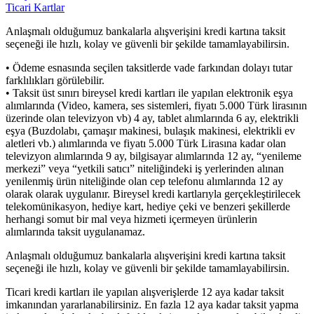
Ticari Kartlar
Anlaşmalı olduğumuz bankalarla alışverişini kredi kartına taksit
seçeneği ile hızlı, kolay ve güvenli bir şekilde tamamlayabilirsin.
• Ödeme esnasında seçilen taksitlerde vade farkından dolayı tutar
farklılıkları görülebilir.
• Taksit üst sınırı bireysel kredi kartları ile yapılan elektronik eşya
alımlarında (Video, kamera, ses sistemleri, fiyatı 5.000 Türk lirasının
üzerinde olan televizyon vb) 4 ay, tablet alımlarında 6 ay, elektrikli
eşya (Buzdolabı, çamaşır makinesi, bulaşık makinesi, elektrikli ev
aletleri vb.) alımlarında ve fiyatı 5.000 Türk Lirasına kadar olan
televizyon alımlarında 9 ay, bilgisayar alımlarında 12 ay, “yenileme
merkezi” veya “yetkili satıcı” niteliğindeki iş yerlerinden alınan
yenilenmiş ürün niteliğinde olan cep telefonu alımlarında 12 ay
olarak olarak uygulanır. Bireysel kredi kartlarıyla gerçekleştirilecek
telekomünikasyon, hediye kart, hediye çeki ve benzeri şekillerde
herhangi somut bir mal veya hizmeti içermeyen ürünlerin
alımlarında taksit uygulanamaz.
Anlaşmalı olduğumuz bankalarla alışverişini kredi kartına taksit
seçeneği ile hızlı, kolay ve güvenli bir şekilde tamamlayabilirsin.
Ticari kredi kartları ile yapılan alışverişlerde 12 aya kadar taksit
imkanından yararlanabilirsiniz. En fazla 12 aya kadar taksit yapma