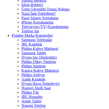
Yardım Merkezi
İşlem Rehberi
Ürün Güvenliği Temas Noktası
Nasıl İade Edebilirim?
Pasaj Sipariş Sorgulama
iPhone Karşılaştırma
Televizyon (TV) Karşılaştırma
Telefon Sat
Popüler Marka Kategoriler
Samsung Telefonlar
JBL Kulaklık
Philips Kahve Makinesi
Samsung Tablet
Dyson Saç Düzleştirici
Philips Dikey Süpürge
Philips Süpürge
Karaca Kahve Makinesi
Philips Airfryer
Apple Kulaklık
Dyson Hava Temizleyici
Huawei Akıllı Saat
Philips Ütü
JBL Hoparlör
Apple Tablet
Xiaomi Telefon