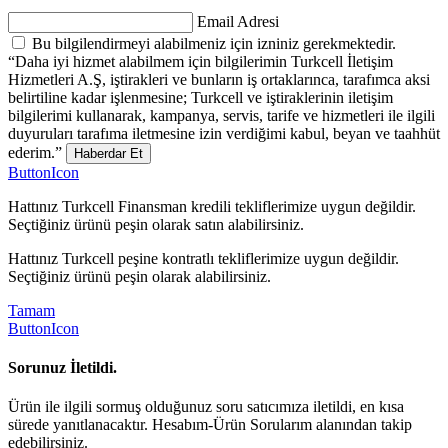
Email Adresi
Bu bilgilendirmeyi alabilmeniz için izniniz gerekmektedir.
“Daha iyi hizmet alabilmem için bilgilerimin Turkcell İletişim
Hizmetleri A.Ş, iştirakleri ve bunların iş ortaklarınca, tarafımca aksi
belirtiline kadar işlenmesine; Turkcell ve iştiraklerinin iletişim
bilgilerimi kullanarak, kampanya, servis, tarife ve hizmetleri ile ilgili
duyuruları tarafıma iletmesine izin verdiğimi kabul, beyan ve taahhüt
ederim.”
Haberdar Et
ButtonIcon
Hattınız Turkcell Finansman kredili tekliflerimize uygun değildir.
Seçtiğiniz ürünü peşin olarak satın alabilirsiniz.
Hattınız Turkcell peşine kontratlı tekliflerimize uygun değildir.
Seçtiğiniz ürünü peşin olarak alabilirsiniz.
Tamam
ButtonIcon
Sorunuz İletildi.
Ürün ile ilgili sormuş olduğunuz soru satıcımıza iletildi, en kısa
sürede yanıtlanacaktır. Hesabım-Ürün Sorularım alanından takip
edebilirsiniz.