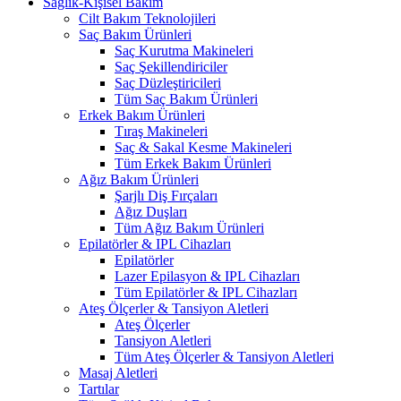
Sağlık-Kişisel Bakım
Cilt Bakım Teknolojileri
Saç Bakım Ürünleri
Saç Kurutma Makineleri
Saç Şekillendiriciler
Saç Düzleştiricileri
Tüm Saç Bakım Ürünleri
Erkek Bakım Ürünleri
Tıraş Makineleri
Saç & Sakal Kesme Makineleri
Tüm Erkek Bakım Ürünleri
Ağız Bakım Ürünleri
Şarjlı Diş Fırçaları
Ağız Duşları
Tüm Ağız Bakım Ürünleri
Epilatörler & IPL Cihazları
Epilatörler
Lazer Epilasyon & IPL Cihazları
Tüm Epilatörler & IPL Cihazları
Ateş Ölçerler & Tansiyon Aletleri
Ateş Ölçerler
Tansiyon Aletleri
Tüm Ateş Ölçerler & Tansiyon Aletleri
Masaj Aletleri
Tartılar