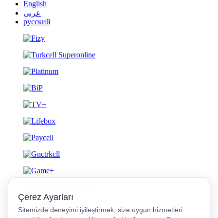
English
عربى
русский