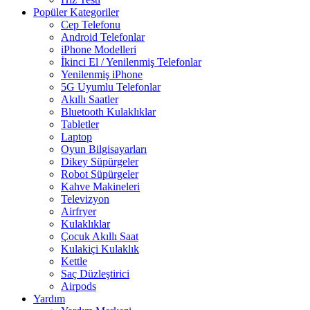
Popüler Kategoriler
Cep Telefonu
Android Telefonlar
iPhone Modelleri
İkinci El / Yenilenmiş Telefonlar
Yenilenmiş iPhone
5G Uyumlu Telefonlar
Akıllı Saatler
Bluetooth Kulaklıklar
Tabletler
Laptop
Oyun Bilgisayarları
Dikey Süpürgeler
Robot Süpürgeler
Kahve Makineleri
Televizyon
Airfryer
Kulaklıklar
Çocuk Akıllı Saat
Kulakiçi Kulaklık
Kettle
Saç Düzleştirici
Airpods
Yardım