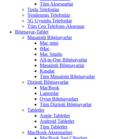
Tüm Aksesuarlar
Tuşlu Telefonlar
Yenilenmiş Telefonlar
5G Uyumlu Telefonlar
Tüm Cep Telefonu-Aksesuar
Bilgisayar-Tablet
Masaüstü Bilgisayarlar
Mac mini
iMac
Mac Studio
All-in-One Bilgisayarlar
Masaüstü Bilgisayarlar
Kasalar
Tüm Masaüstü Bilgisayarlar
Dizüstü Bilgisayarlar
MacBook
Laptoplar
Oyun Bilgisayarları
Tüm Dizüstü Bilgisayarlar
Tabletler
Apple Tabletler
Android Tabletler
Tüm Tabletler
MacBook Aksesuarları
MacBook Şarj Cihazları