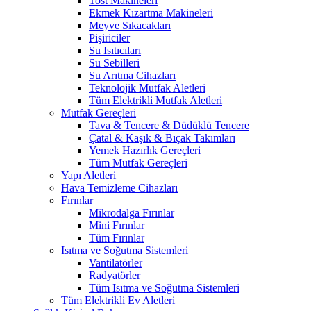
Tost Makineleri
Ekmek Kızartma Makineleri
Meyve Sıkacakları
Pişiriciler
Su Isıtıcıları
Su Sebilleri
Su Arıtma Cihazları
Teknolojik Mutfak Aletleri
Tüm Elektrikli Mutfak Aletleri
Mutfak Gereçleri
Tava & Tencere & Düdüklü Tencere
Çatal & Kaşık & Bıçak Takımları
Yemek Hazırlık Gereçleri
Tüm Mutfak Gereçleri
Yapı Aletleri
Hava Temizleme Cihazları
Fırınlar
Mikrodalga Fırınlar
Mini Fırınlar
Tüm Fırınlar
Isıtma ve Soğutma Sistemleri
Vantilatörler
Radyatörler
Tüm Isıtma ve Soğutma Sistemleri
Tüm Elektrikli Ev Aletleri