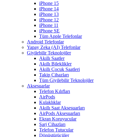
iPhone 15
iPhone 14
iPhone 13
iPhone 12
iPhone 11
iPhone SE
Tüm Apple Telefonlar
Android Telefonlar
Yapay Zeka (AI) Telefonlar
Giyilebilir Teknolojiler
Akıllı Saatler
Akıllı Bileklikler
Akıllı Çocuk Saatleri
Takip Cihazları
Tüm Giyilebilir Teknolojiler
Aksesuarlar
Telefon Kılıfları
AirPods
Kulaklıklar
Akıllı Saat Aksesuarları
AirPods Aksesuarları
Ekran Koruyucular
Şarj Cihazları
Telefon Tutucular
Dönüştürücüler