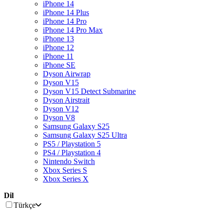
iPhone 14
iPhone 14 Plus
iPhone 14 Pro
iPhone 14 Pro Max
iPhone 13
iPhone 12
iPhone 11
iPhone SE
Dyson Airwrap
Dyson V15
Dyson V15 Detect Submarine
Dyson Airstrait
Dyson V12
Dyson V8
Samsung Galaxy S25
Samsung Galaxy S25 Ultra
PS5 / Playstation 5
PS4 / Playstation 4
Nintendo Switch
Xbox Series S
Xbox Series X
Dil
Türkçe