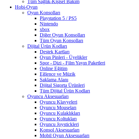
Tüm Sağlık-Kişisel Bakım
Hobi-Oyun
Oyun Konsolları
Playstation 5 / PS5
Nintendo
xbox
Diğer Oyun Konsolları
Tüm Oyun Konsolları
Dijital Ürün Kodları
Destek Kartları
Oyun Pinleri - Üyelikler
Spor - Dizi - Film Yayın Paketleri
Online Eğitim
Eğlence ve Müzik
Saklama Alanı
Dijital Sigorta Ürünleri
Tüm Dijital Ürün Kodları
Oyuncu Aksesuarları
Oyuncu Klavyeleri
Oyuncu Mouseları
Oyuncu Kulaklıkları
Oyuncu Koltukları
Oyuncu Joystickleri
Konsol Aksesuarları
Mobil Oyun Aksesuarları