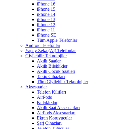
iPhone 16
iPhone 15
iPhone 14
iPhone 13
iPhone 12
iPhone 11
iPhone SE
Tüm Apple Telefonlar
Android Telefonlar
Yapay Zeka (AI) Telefonlar
Giyilebilir Teknolojiler
Akıllı Saatler
Akıllı Bileklikler
Akıllı Çocuk Saatleri
Takip Cihazları
Tüm Giyilebilir Teknolojiler
Aksesuarlar
Telefon Kılıfları
AirPods
Kulaklıklar
Akıllı Saat Aksesuarları
AirPods Aksesuarları
Ekran Koruyucular
Şarj Cihazları
Telefon Tutucular