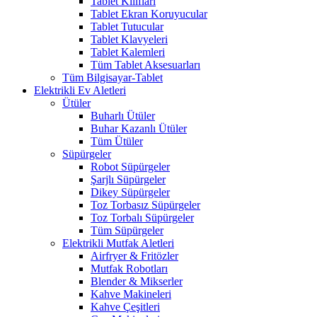
Tablet Kılıfları
Tablet Ekran Koruyucular
Tablet Tutucular
Tablet Klavyeleri
Tablet Kalemleri
Tüm Tablet Aksesuarları
Tüm Bilgisayar-Tablet
Elektrikli Ev Aletleri
Ütüler
Buharlı Ütüler
Buhar Kazanlı Ütüler
Tüm Ütüler
Süpürgeler
Robot Süpürgeler
Şarjlı Süpürgeler
Dikey Süpürgeler
Toz Torbasız Süpürgeler
Toz Torbalı Süpürgeler
Tüm Süpürgeler
Elektrikli Mutfak Aletleri
Airfryer & Fritözler
Mutfak Robotları
Blender & Mikserler
Kahve Makineleri
Kahve Çeşitleri