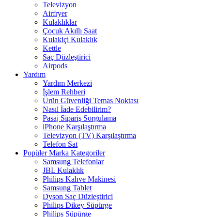
Televizyon
Airfryer
Kulaklıklar
Çocuk Akıllı Saat
Kulakiçi Kulaklık
Kettle
Saç Düzleştirici
Airpods
Yardım
Yardım Merkezi
İşlem Rehberi
Ürün Güvenliği Temas Noktası
Nasıl İade Edebilirim?
Pasaj Sipariş Sorgulama
iPhone Karşılaştırma
Televizyon (TV) Karşılaştırma
Telefon Sat
Popüler Marka Kategoriler
Samsung Telefonlar
JBL Kulaklık
Philips Kahve Makinesi
Samsung Tablet
Dyson Saç Düzleştirici
Philips Dikey Süpürge
Philips Süpürge