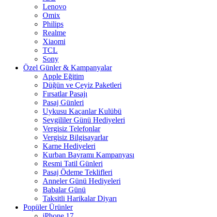
Lenovo
Omix
Philips
Realme
Xiaomi
TCL
Sony
Özel Günler & Kampanyalar
Apple Eğitim
Düğün ve Çeyiz Paketleri
Fırsatlar Pasajı
Pasaj Günleri
Uykusu Kaçanlar Kulübü
Sevgililer Günü Hediyeleri
Vergisiz Telefonlar
Vergisiz Bilgisayarlar
Karne Hediyeleri
Kurban Bayramı Kampanyası
Resmi Tatil Günleri
Pasaj Ödeme Teklifleri
Anneler Günü Hediyeleri
Babalar Günü
Taksitli Harikalar Diyarı
Popüler Ürünler
iPhone 17