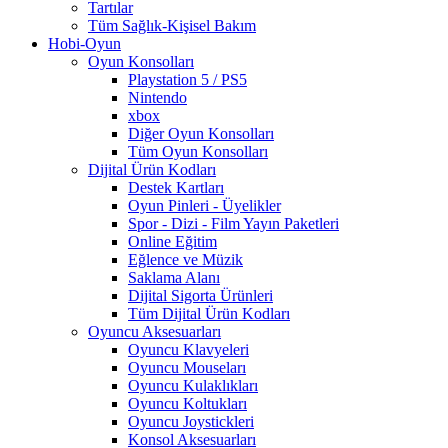
Tartılar
Tüm Sağlık-Kişisel Bakım
Hobi-Oyun
Oyun Konsolları
Playstation 5 / PS5
Nintendo
xbox
Diğer Oyun Konsolları
Tüm Oyun Konsolları
Dijital Ürün Kodları
Destek Kartları
Oyun Pinleri - Üyelikler
Spor - Dizi - Film Yayın Paketleri
Online Eğitim
Eğlence ve Müzik
Saklama Alanı
Dijital Sigorta Ürünleri
Tüm Dijital Ürün Kodları
Oyuncu Aksesuarları
Oyuncu Klavyeleri
Oyuncu Mouseları
Oyuncu Kulaklıkları
Oyuncu Koltukları
Oyuncu Joystickleri
Konsol Aksesuarları