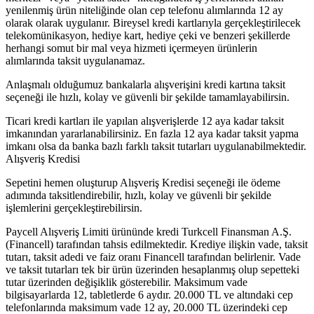
yenilenmiş ürün niteliğinde olan cep telefonu alımlarında 12 ay
olarak olarak uygulanır. Bireysel kredi kartlarıyla gerçekleştirilecek
telekomünikasyon, hediye kart, hediye çeki ve benzeri şekillerde
herhangi somut bir mal veya hizmeti içermeyen ürünlerin
alımlarında taksit uygulanamaz.
Anlaşmalı olduğumuz bankalarla alışverişini kredi kartına taksit
seçeneği ile hızlı, kolay ve güvenli bir şekilde tamamlayabilirsin.
Ticari kredi kartları ile yapılan alışverişlerde 12 aya kadar taksit
imkanından yararlanabilirsiniz. En fazla 12 aya kadar taksit yapma
imkanı olsa da banka bazlı farklı taksit tutarları uygulanabilmektedir.
Alışveriş Kredisi
Sepetini hemen oluşturup Alışveriş Kredisi seçeneği ile ödeme
adımında taksitlendirebilir, hızlı, kolay ve güvenli bir şekilde
işlemlerini gerçekleştirebilirsin.
Paycell Alışveriş Limiti ürününde kredi Turkcell Finansman A.Ş.
(Financell) tarafından tahsis edilmektedir. Krediye ilişkin vade, taksit
tutarı, taksit adedi ve faiz oranı Financell tarafından belirlenir. Vade
ve taksit tutarları tek bir ürün üzerinden hesaplanmış olup sepetteki
tutar üzerinden değişiklik gösterebilir. Maksimum vade
bilgisayarlarda 12, tabletlerde 6 aydır. 20.000 TL ve altındaki cep
telefonlarında maksimum vade 12 ay, 20.000 TL üzerindeki cep