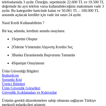
telefonlarında 3 aydır. Örneğin, sepetinizde 22.600 TL ve 19.500 TL
değerinde iki ayrı telefon varsa kullanabileceğiniz maksimum vade 3
aydır. Bu kategoriler haricinde kalan ve 50.001 TL – 100.000 TL
arasında açılacak krediler için vade üst sınırı 24 aydır.
Nasıl Kredi Kullanabilirim ?
Bir kaç adımda, krediniz anında onaylanır.
1
Sepetini Oluştur
2
Ödeme Yöntemini Alışveriş Kredisi Seç
3
Banka Ekranlarında Başvurunu Tamamla
4
Siparişin Onaylansın
Ürün Güvenliği Bilgileri
ButtonIcon
Sorumlu Kişi
Üretici Bilgileri
Ürün Güvenlik Görselleri
Güvenlik Açıklamaları ve Kılavuzlar
Ürünün gerekli düzenlemelere sahip olmasını sağlayan Türkiye
merkezli tedarikçileri gösterir.