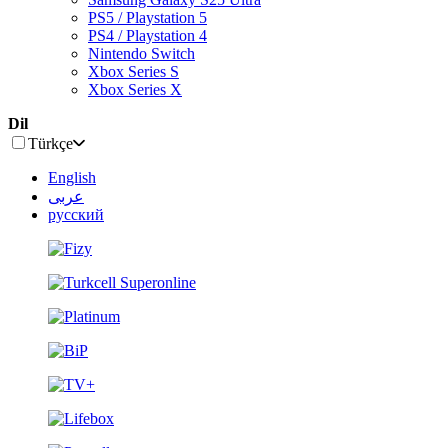
PS5 / Playstation 5
PS4 / Playstation 4
Nintendo Switch
Xbox Series S
Xbox Series X
Dil
Türkçe
English
عربى
русский