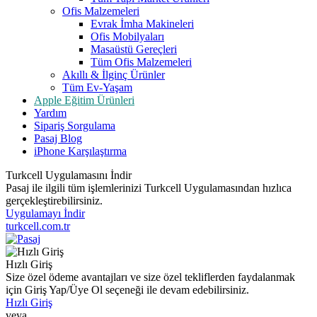
Ofis Malzemeleri
Evrak İmha Makineleri
Ofis Mobilyaları
Masaüstü Gereçleri
Tüm Ofis Malzemeleri
Akıllı & İlginç Ürünler
Tüm Ev-Yaşam
Apple Eğitim Ürünleri
Yardım
Sipariş Sorgulama
Pasaj Blog
iPhone Karşılaştırma
Turkcell Uygulamasını İndir
Pasaj ile ilgili tüm işlemlerinizi Turkcell Uygulamasından hızlıca
gerçekleştirebilirsiniz.
Uygulamayı İndir
turkcell.com.tr
Hızlı Giriş
Size özel ödeme avantajları ve size özel tekliflerden faydalanmak
için Giriş Yap/Üye Ol seçeneği ile devam edebilirsiniz.
Hızlı Giriş
veya