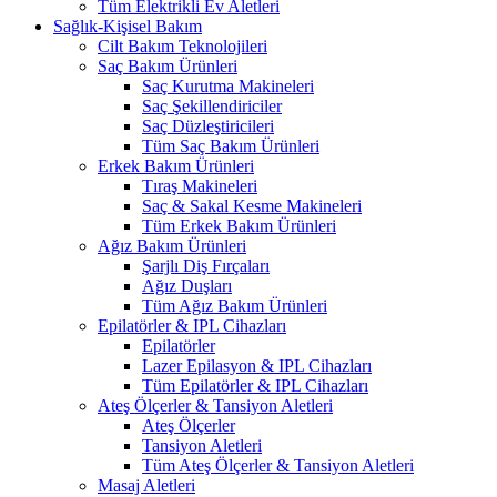
Tüm Elektrikli Ev Aletleri
Sağlık-Kişisel Bakım
Cilt Bakım Teknolojileri
Saç Bakım Ürünleri
Saç Kurutma Makineleri
Saç Şekillendiriciler
Saç Düzleştiricileri
Tüm Saç Bakım Ürünleri
Erkek Bakım Ürünleri
Tıraş Makineleri
Saç & Sakal Kesme Makineleri
Tüm Erkek Bakım Ürünleri
Ağız Bakım Ürünleri
Şarjlı Diş Fırçaları
Ağız Duşları
Tüm Ağız Bakım Ürünleri
Epilatörler & IPL Cihazları
Epilatörler
Lazer Epilasyon & IPL Cihazları
Tüm Epilatörler & IPL Cihazları
Ateş Ölçerler & Tansiyon Aletleri
Ateş Ölçerler
Tansiyon Aletleri
Tüm Ateş Ölçerler & Tansiyon Aletleri
Masaj Aletleri