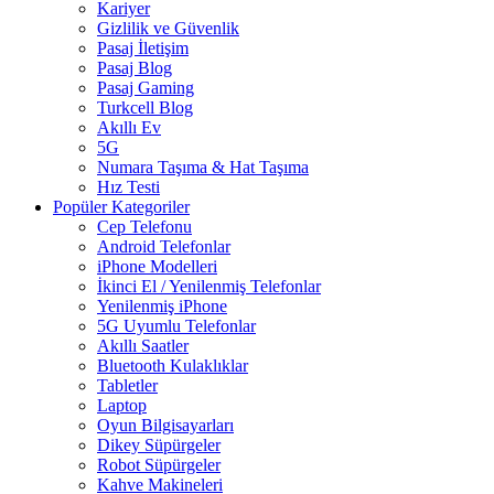
Kariyer
Gizlilik ve Güvenlik
Pasaj İletişim
Pasaj Blog
Pasaj Gaming
Turkcell Blog
Akıllı Ev
5G
Numara Taşıma & Hat Taşıma
Hız Testi
Popüler Kategoriler
Cep Telefonu
Android Telefonlar
iPhone Modelleri
İkinci El / Yenilenmiş Telefonlar
Yenilenmiş iPhone
5G Uyumlu Telefonlar
Akıllı Saatler
Bluetooth Kulaklıklar
Tabletler
Laptop
Oyun Bilgisayarları
Dikey Süpürgeler
Robot Süpürgeler
Kahve Makineleri