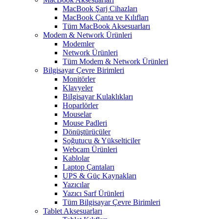
MacBook Şarj Cihazları
MacBook Çanta ve Kılıfları
Tüm MacBook Aksesuarları
Modem & Network Ürünleri
Modemler
Network Ürünleri
Tüm Modem & Network Ürünleri
Bilgisayar Çevre Birimleri
Monitörler
Klavyeler
BiIgisayar Kulaklıkları
Hoparlörler
Mouselar
Mouse Padleri
Dönüştürücüler
Soğutucu & Yükselticiler
Webcam Ürünleri
Kablolar
Laptop Çantaları
UPS & Güç Kaynakları
Yazıcılar
Yazıcı Sarf Ürünleri
Tüm Bilgisayar Çevre Birimleri
Tablet Aksesuarları