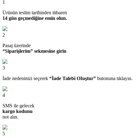
1
Ürünün teslim tarihinden itibaren
14 gün geçmediğine emin olun.
2
Pasaj üzerinde
“Siparişlerim” sekmesine girin
3
İade nedeninizi seçerek
“İade Talebi OIuştur”
butonuna tıklayın.
4
SMS ile gelecek
kargo kodunu
not alın.
5