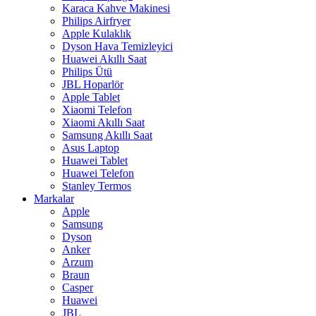
Karaca Kahve Makinesi
Philips Airfryer
Apple Kulaklık
Dyson Hava Temizleyici
Huawei Akıllı Saat
Philips Ütü
JBL Hoparlör
Apple Tablet
Xiaomi Telefon
Xiaomi Akıllı Saat
Samsung Akıllı Saat
Asus Laptop
Huawei Tablet
Huawei Telefon
Stanley Termos
Markalar
Apple
Samsung
Dyson
Anker
Arzum
Braun
Casper
Huawei
JBL