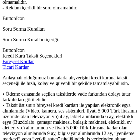
olmamalıdır.
- Reklam içerikli bir soru olmamalıdır.
ButtonIcon
Soru Sorma Kuralları
Soru Sorma Kuralları içeriği.
ButtonIcon
Kredi Kartı Taksit Seçenekleri
Bireysel Kartlar
Ticari Kartlar
Anlaşmalı olduğumuz bankalarla alışverişini kredi kartına taksit
seçeneği ile hızlı, kolay ve güvenli bir şekilde tamamlayabilirsin.
• Ödeme esnasında seçilen taksitlerde vade farkından dolayı tutar
farklılıkları görülebilir.
• Taksit üst sınırı bireysel kredi kartları ile yapılan elektronik eşya
alımlarında (Video, kamera, ses sistemleri, fiyatı 5.000 Türk lirasının
üzerinde olan televizyon vb) 4 ay, tablet alımlarında 6 ay, elektrikli
eşya (Buzdolabı, çamaşır makinesi, bulaşık makinesi, elektrikli ev
aletleri vb.) alımlarında ve fiyatı 5.000 Türk Lirasına kadar olan
televizyon alımlarında 9 ay, bilgisayar alımlarında 12 ay, “yenileme
merkezi” veya “yetkili satıcı” niteliğindeki iş yerlerinden alınan