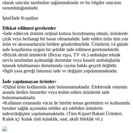
olarak satıcılar tarafından sağlanmaktadır ve bu bilgiler satıcının
sorumluluğundadır.
İptal/İade Koşulları
Dikkat edilmesi gerekenler
•İade edilecek ürünün orijinal kutusu bozulmamış olmalı, ürünlerde
çizik veya herhangi bir hasar olmamalıdır. İade edilen ürün tüm yan
ürün ve aksesuarlarıyla birlikte gönderilmelidir. Ürünlerin 14 günde
iade koşullarına uygun bir şekilde iade edilmesi gerekmektedir.
•Büyük desili ürünlerde (Beyaz eşya, TV vb.) ambalajın teknik
servis tarafından açılmadığı durumlar veya hasarlı ambalajlarda
tutanak tutulmaması durumunda cayma hakkı geçerli değildir.
•İlgili yasa gereği faturasız iade ve değişim yapılamamaktadır.
İade yapılamayan ürünler:
•Dijital ürün kodlarında iade bulunmamaktadır. Elektronik ortamda
anında iletilen hizmetler veya teslim edilen ürünlerde iade
bulunmamaktadır.
•Kullanım esnasında vücut ile birebir temas gerektiren ve kullanımla
beraber sağlık açısından tehlike arz edebilen ürünlerin
iadesi/değişimi yapılamamaktadır. (Tüm Kişisel Bakım Ürünleri,
Kulak içi /kulak üstü kulaklık, saat, akıllı bileklik vb.)