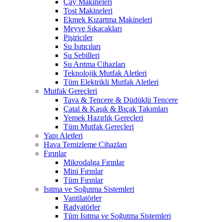
Çay Makineleri
Tost Makineleri
Ekmek Kızartma Makineleri
Meyve Sıkacakları
Pişiriciler
Su Isıtıcıları
Su Sebilleri
Su Arıtma Cihazları
Teknolojik Mutfak Aletleri
Tüm Elektrikli Mutfak Aletleri
Mutfak Gereçleri
Tava & Tencere & Düdüklü Tencere
Çatal & Kaşık & Bıçak Takımları
Yemek Hazırlık Gereçleri
Tüm Mutfak Gereçleri
Yapı Aletleri
Hava Temizleme Cihazları
Fırınlar
Mikrodalga Fırınlar
Mini Fırınlar
Tüm Fırınlar
Isıtma ve Soğutma Sistemleri
Vantilatörler
Radyatörler
Tüm Isıtma ve Soğutma Sistemleri