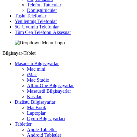
Telefon Tutucular
Dönüştürücüler
Tuşlu Telefonlar
Yenilenmiş Telefonlar
5G Uyumlu Telefonlar
Tüm Cep Telefonu-Aksesuar
Bilgisayar-Tablet
Masaüstü Bilgisayarlar
Mac mini
iMac
Mac Studio
All-in-One Bilgisayarlar
Masaüstü Bilgisayarlar
Kasalar
Dizüstü Bilgisayarlar
MacBook
Laptoplar
Oyun Bilgisayarları
Tabletler
Apple Tabletler
Android Tabletler