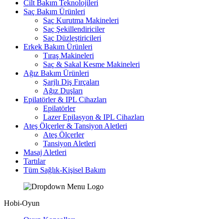
Cilt Bakım Teknolojileri
Saç Bakım Ürünleri
Saç Kurutma Makineleri
Saç Şekillendiriciler
Saç Düzleştiricileri
Erkek Bakım Ürünleri
Tıraş Makineleri
Saç & Sakal Kesme Makineleri
Ağız Bakım Ürünleri
Şarjlı Diş Fırçaları
Ağız Duşları
Epilatörler & IPL Cihazları
Epilatörler
Lazer Epilasyon & IPL Cihazları
Ateş Ölçerler & Tansiyon Aletleri
Ateş Ölçerler
Tansiyon Aletleri
Masaj Aletleri
Tartılar
Tüm Sağlık-Kişisel Bakım
Hobi-Oyun