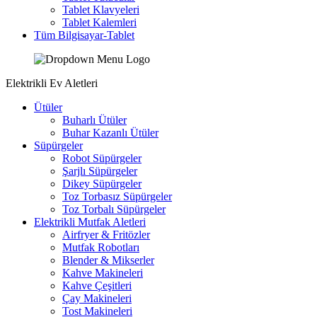
Tablet Klavyeleri
Tablet Kalemleri
Tüm Bilgisayar-Tablet
Elektrikli Ev Aletleri
Ütüler
Buharlı Ütüler
Buhar Kazanlı Ütüler
Süpürgeler
Robot Süpürgeler
Şarjlı Süpürgeler
Dikey Süpürgeler
Toz Torbasız Süpürgeler
Toz Torbalı Süpürgeler
Elektrikli Mutfak Aletleri
Airfryer & Fritözler
Mutfak Robotları
Blender & Mikserler
Kahve Makineleri
Kahve Çeşitleri
Çay Makineleri
Tost Makineleri