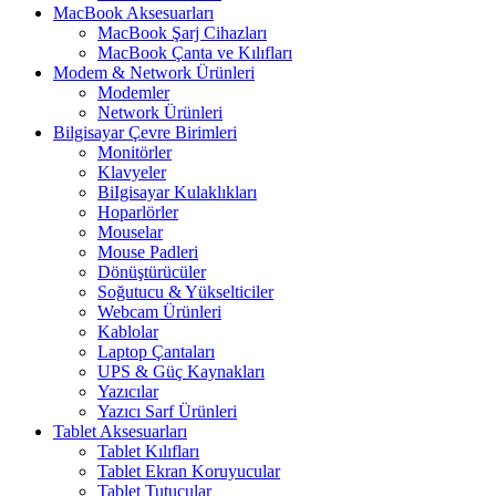
MacBook Aksesuarları
MacBook Şarj Cihazları
MacBook Çanta ve Kılıfları
Modem & Network Ürünleri
Modemler
Network Ürünleri
Bilgisayar Çevre Birimleri
Monitörler
Klavyeler
BiIgisayar Kulaklıkları
Hoparlörler
Mouselar
Mouse Padleri
Dönüştürücüler
Soğutucu & Yükselticiler
Webcam Ürünleri
Kablolar
Laptop Çantaları
UPS & Güç Kaynakları
Yazıcılar
Yazıcı Sarf Ürünleri
Tablet Aksesuarları
Tablet Kılıfları
Tablet Ekran Koruyucular
Tablet Tutucular