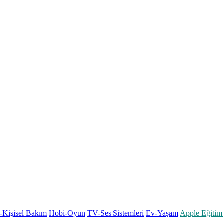
k-Kişisel Bakım
Hobi-Oyun
TV-Ses Sistemleri
Ev-Yaşam
Apple Eğitim