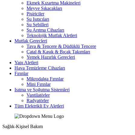
Ekmek Kızartma Makineleri
Meyve Sıkacakları
Pişiriciler
Su Isıtıcıları
Su Sebilleri
Su Arıtma Cihazları
Teknolojik Mutfak Aletleri
Mutfak Gereçleri
Tava & Tencere & Düdüklü Tencere
Çatal & Kaşık & Bıçak Takımları
Yemek Hazırlık Gereçleri
Yapı Aletleri
Hava Temizleme Cihazları
Fırınlar
Mikrodalga Fırınlar
Mini Fırınlar
Isıtma ve Soğutma Sistemleri
Vantilatörler
Radyatörler
Tüm Elektrikli Ev Aletleri
Sağlık-Kişisel Bakım