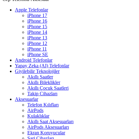
Apple Telefonlar
iPhone 17
iPhone 16
iPhone 15
iPhone 14
iPhone 13
iPhone 12
iPhone 11
iPhone SE
Android Telefonlar
Yapay Zeka (AI) Telefonlar
Giyilebilir Teknolojiler
Akıllı Saatler
Akıllı Bileklikler
Akıllı Çocuk Saatleri
Takip Cihazları
Aksesuarlar
Telefon Kılıfları
AirPods
Kulaklıklar
Akıllı Saat Aksesuarları
AirPods Aksesuarları
Ekran Koruyucular
Şarj Cihazları