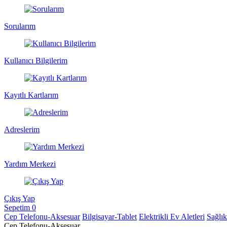
Sorularım
Kullanıcı Bilgilerim
Kayıtlı Kartlarım
Adreslerim
Yardım Merkezi
Çıkış Yap
Sepetim
0
Cep Telefonu-Aksesuar
Bilgisayar-Tablet
Elektrikli Ev Aletleri
Sağlı
Cep Telefonu-Aksesuar